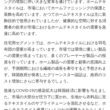
ングの増加に伴い大きな変革を遂げています。ホームテキ
スタイルは、市場においてホームファニッシングの保護と
装飾を高めています。かつてホームテキスタイルは主に装
飾目的で使用されていましたが、健康的な空間に対する消
費者の欲求が市場におけるホームテキスタイルの需要を急
速に高めています。
住宅用セグメントでは、ホームテキスタイルにおける羽毛
布団の需要が高まっています。市場では環境に優しい製品
への需要が高まっており、多くのプレーヤーが製品への投
資を行っています。ホーム製品への需要と顧客の意識向上
が、予測期間における繊維の成長を牽引すると予想されま
す。韓国政府が発表したグリーンスター認証は、政府のコ
スト増加にさらに寄与するでしょう。
急速なCOVID-19の感染拡大は韓国経済に影響を与えまし
た。市場の大部分が圧力下に置かれ、生地から衣料品に至
るテキスタイルのサプライチェーンを混乱させるなど、ホ
ームテキスタイル産業にいくつかの困難をもたらしまし