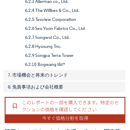
6.2.3 Allerman co., Ltd.
6.2.4 The Willbes & Co., Ltd.
6.2.5 Texview Corporation
6.2.6 Seo Yoon Fabrics Co., Ltd
6.2.7 Songwol Co., Ltd.
6.2.8 Hyosung Tnc.
6.2.9 Songpa Terra Tower
6.2.10 Bogwang I&t*
7. 市場機会と将来のトレンド
8. 免責事項および会社概要