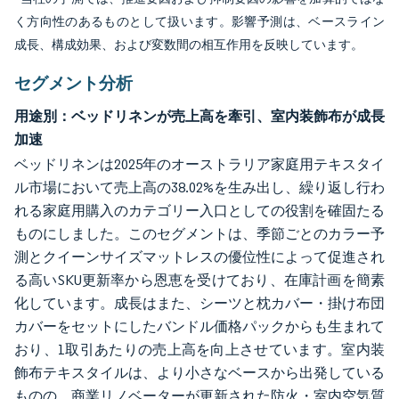
く方向性のあるものとして扱います。影響予測は、ベースライン
成長、構成効果、および変数間の相互作用を反映しています。
セグメント分析
用途別：ベッドリネンが売上高を牽引、室内装飾布が成長
加速
ベッドリネンは2025年のオーストラリア家庭用テキスタイ
ル市場において売上高の38.02%を生み出し、繰り返し行わ
れる家庭用購入のカテゴリー入口としての役割を確固たる
ものにしました。このセグメントは、季節ごとのカラー予
測とクイーンサイズマットレスの優位性によって促進され
る高いSKU更新率から恩恵を受けており、在庫計画を簡素
化しています。成長はまた、シーツと枕カバー・掛け布団
カバーをセットにしたバンドル価格パックからも生まれて
おり、1取引あたりの売上高を向上させています。室内装
飾布テキスタイルは、より小さなベースから出発している
ものの、商業リノベーターが更新された防火・室内空気質