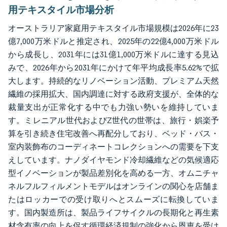
用テキスタイル市場分析
オーストラリア家庭用テキスタイル市場規模は2026年に23
億7,000万米ドルと推定され、2025年の22億4,000万米ドル
から成長し、2031年には31億1,000万米ドルに達する見込
みで、2026年から2031年にかけて年平均成長率5.62%で拡
大します。持続的なリノベーション活動、プレミアム天然
繊維の採用拡大、国内調達に対する政府支援が、全体的な
裁量支出が正常化する中でも力強い勢いを維持していま
す。ミレニアル世代およびZ世代の世帯は、旅行・娯楽予
算を引き続き住宅改善へ再配分しており、ベッド・バス・
室内装飾布のコーディネートコレクションへの需要を下支
えしています。ナノダイヤモンド冷却繊維などの気候適応
型イノベーションが製品差別化を高める一方、オムニチャ
ネルフルフィルメントモデルはオンラインの関心を店舗ま
たはロッカーでの受け取りへとスムーズに転換していま
す。国内製造所は、製品ライフサイクルの長期化と再生素
材含有率の向上を促す循環経済規制の強化から恩恵を受け