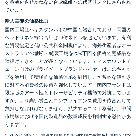
を希薄化させかねない合成繊維への代替リスクにさらされ
ています。
輸入主導の価格圧力
国内工場はパキスタンおよび中国と競合しており、両国の
ベッドリネン輸出合計は13億米ドルを超えています。有利
な貿易協定と低い公共料金関税により、海外生産者はオー
ストラリアの裁断・縫製工場を25%下回る価格で完成品を
陸揚げできることが多くなっています。ディスカウントチ
ェーン向けのプライベートブランドバイヤーはこのギャッ
プを活用して積極的な価格体系を維持し、恒常的な値引き
に対する消費者の期待を強化しています。国内ブランドは
限定版のアート性とトレーサビリティ機能で対抗していま
すが、より高い賃金とコンプライアンス費用を依然として
負担しなければなりません。拡大するコスト格差は、中間
市場層における国内製造品の数量成長を抑制する恐れがあ
[1]
ります
。
*当社の予測では、推進要因および抑制要因の影響を加算的ではな