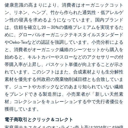
健康意識の高まりにより、消費者はオーガニックコット
ン、リネン、ヘンプ、竹から作られた通気性・低アレルゲ
ン性の寝具を求めるようになっています。国内ブランド
は、信頼を確立し20～30%の価格プレミアムを実現するた
めに、グローバルオーガニックテキスタイルスタンダード
やOeko-Texなどの認証を強調しています。小売分析による
と、消費者がオーガニック繊維のシーツセットから購入を
始めると、キルトカバーやスローなどのアクセサリーの付
帯購入率が上昇し、バスケット単価が向上することが示さ
れています。このシフトはまた、合成素材よりも生分解性
素材を優先する州政府の廃棄物削減目標とも合致していま
す。ジュートやカポックなどのあまり知られていない繊維
をブレンドできる製造所は、小売業者が「新しい天然素
材」コレクションをキュレーションする中で先行者優位を
獲得しています。
電子商取引とクリック＆コレクト
家庭用テキスタイルのオンライン売上高は2024年に459億