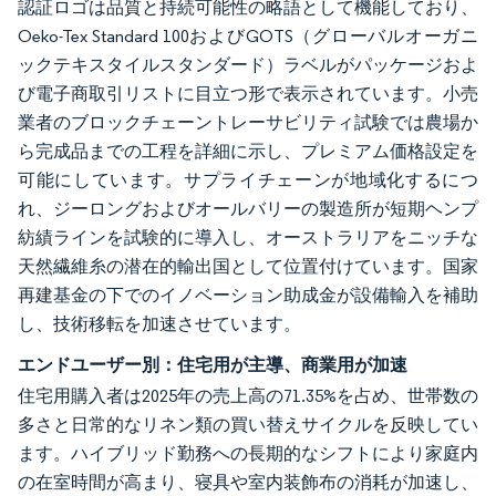
認証ロゴは品質と持続可能性の略語として機能しており、
Oeko-Tex Standard 100およびGOTS（グローバルオーガニ
ックテキスタイルスタンダード）ラベルがパッケージおよ
び電子商取引リストに目立つ形で表示されています。小売
業者のブロックチェーントレーサビリティ試験では農場か
ら完成品までの工程を詳細に示し、プレミアム価格設定を
可能にしています。サプライチェーンが地域化するにつ
れ、ジーロングおよびオールバリーの製造所が短期ヘンプ
紡績ラインを試験的に導入し、オーストラリアをニッチな
天然繊維糸の潜在的輸出国として位置付けています。国家
再建基金の下でのイノベーション助成金が設備輸入を補助
し、技術移転を加速させています。
エンドユーザー別：住宅用が主導、商業用が加速
住宅用購入者は2025年の売上高の71.35%を占め、世帯数の
多さと日常的なリネン類の買い替えサイクルを反映してい
ます。ハイブリッド勤務への長期的なシフトにより家庭内
の在室時間が高まり、寝具や室内装飾布の消耗が加速し、