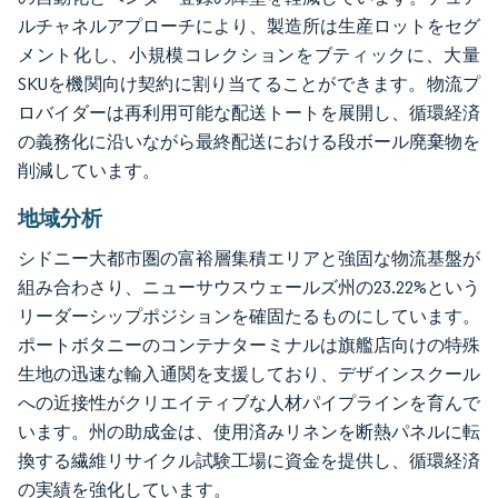
ルチャネルアプローチにより、製造所は生産ロットをセグ
メント化し、小規模コレクションをブティックに、大量
SKUを機関向け契約に割り当てることができます。物流プ
ロバイダーは再利用可能な配送トートを展開し、循環経済
の義務化に沿いながら最終配送における段ボール廃棄物を
削減しています。
地域分析
シドニー大都市圏の富裕層集積エリアと強固な物流基盤が
組み合わさり、ニューサウスウェールズ州の23.22%という
リーダーシップポジションを確固たるものにしています。
ポートボタニーのコンテナターミナルは旗艦店向けの特殊
生地の迅速な輸入通関を支援しており、デザインスクール
への近接性がクリエイティブな人材パイプラインを育んで
います。州の助成金は、使用済みリネンを断熱パネルに転
換する繊維リサイクル試験工場に資金を提供し、循環経済
の実績を強化しています。