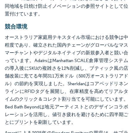
同地域を日焼け防止イノベーションの参照サイトとして位
置付けています。
競合環境
オーストラリア家庭用テキスタイル市場における競争は中
程度であり、確立された国内チェーンがグローバルなマス
マーチャントやデジタルネイティブの新規参入者と競い合
っています。AdairsはManhattan SCALE倉庫管理システム
の導入後にSKUの複雑さを12%削減し、ブティック風の店
舗改装に充てる年間311万米ドル（500万オーストラリアド
ル）の節約を実現しました。Sheridanはコアベッドリネン
ラインにRFIDタグを展開し、在庫精度を高めてリアルタ
イムのクリック＆コレクト割り当てを可能にしています。
Bed Bath Beyondは地元アーティストとのデザインコラボ
レーションを活用し、値引き疲れを避けるために四半期ご
とにプリントを刷新しています。
Amartによる2025年のFreedom Furnitureの買収は、サプラ