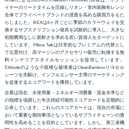
イヤーのリードタイムを圧縮しリネン・室内装飾布レンジ
全体でプライベートブランドの浸透を高める購買力をもた
らしました。IKEAは6ヶ月ごとに季節のカラーウェイを交
換するサブスクリプション寝具を試験的に導入し、大きな
初期費用なしに新鮮さを求める若い賃借人をターゲットに
しています。Pillow Talkは日常的なプレミアムの代替とし
て位置付け、高マージンのアクセサリー販売に転換する無
料インテリアスタイルセッションを提供しています。
Ettitudeのような小規模な破壊者はCleanBambooリヨセル
シーツを先駆け、インフルエンサー主導のマーケティング
を促進するエコアワードを獲得しています。
企業は現在、水使用量・エネルギー消費量・賃金水準など
の指標を強調した年次持続可能性スコアカードを定期的に
公表しています。これらのスコアカードは、現在の市場に
おいて重要な期待事項となっているサプライチェーンの透
明性を高めることを目的としています。しかし、第三者機