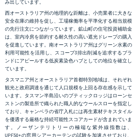
み出しています。
西オーストラリア州の地理的な距離は、小売業者に大きな
安全在庫の維持を促し、工場稼働率を平準化する相当規模
の先行注文につながっています。鉱山町の住宅投資補助金
は、室内冷房を節約する耐久性の高い遮光ドレープの購入
を促進しています。南オーストラリア州はグリーン水素の
利用可能性を活用し、スコープ3排出削減を追求するブラ
ンドにアピールする低炭素染色ハブとしての地位を確立し
ています。
タスマニア州とオーストラリア首都特別地域は、それぞれ
観光と政府調達を通じて人口規模を上回る存在感を示して
います。タスマン半島沿いのブティックロッジはローンセ
ストンの製造所で織られた職人的なウールスローを指定し
ており、キャンベラの省庁入札には再生素材テキスタイル
を優遇する厳格な持続可能性スコアカードが含まれていま
す。ノーザンテリトリーの極端な紫外線指数は、
UPF50+の窓用シアーカーテンの試験を加速させており、