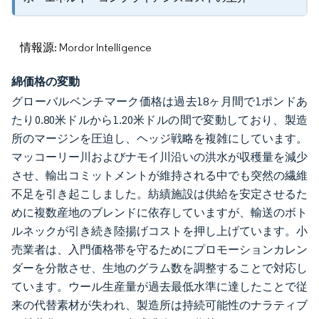
情報源: Mordor Intelligence
綿価格の変動
グローバルベンチマーク価格は過去18ヶ月間で1ポンドあ
たり0.80米ドルから1.20米ドルの間で変動しており、製造
所のマージンを圧迫し、ヘッジ戦略を複雑にしています。
マッコーリー川およびナモイ川沿いの洪水が収穫量を減少
させ、輸出コミットメントが維持される中でも突然の繊維
不足を引き起こしました。紡績施設は供給を安定させるた
めに複数産地のブレンドに依存していますが、輸送のボト
ルネックが引き続き陸揚げコストを押し上げています。小
売業者は、入門価格帯を守るためにプロモーションカレン
ダーを分散させ、生地のグラム数を調整することで対応し
ています。ウール生産量が過去最低水準に達したことで従
来の代替素材が失われ、製造所は持続可能性のナラティブ