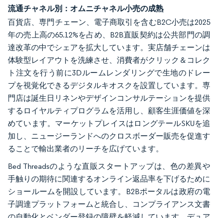
流通チャネル別：オムニチャネル小売の成熟
百貨店、専門チェーン、電子商取引を含むB2C小売は2025
年の売上高の65.12%を占め、B2B直販契約は公共部門の調
達改革の中でシェアを拡大しています。実店舗チェーンは
体験型レイアウトを洗練させ、消費者がクリック＆コレク
ト注文を行う前に3Dルームレンダリングで生地のドレー
プを視覚化できるデジタルキオスクを設置しています。専
門店は誕生日リネンやデザインコンサルテーションを提供
するロイヤルティプログラムを活用し、顧客生涯価値を深
めています。マーケットプレイスはロングテールSKUを追
加し、ニュージーランドへのクロスボーダー販売を促進す
ることで輸出業者のリーチを広げています。
Bed Threadsのような直販スタートアップは、色の差異や
手触りの期待に関連するオンライン返品率を下げるために
ショールームを開設しています。B2Bポータルは政府の電
子調達プラットフォームと統合し、コンプライアンス文書
の自動化とベンダー登録の障壁を軽減しています。デュア