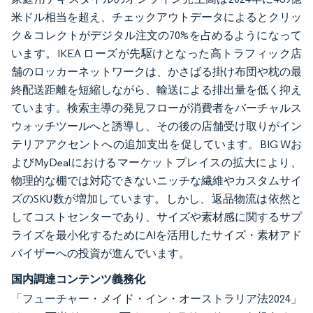
米ドル相当を超え、チェックアウトデータによるとクリッ
ク＆コレクトがデジタル注文の70%を占めるようになって
います。IKEA ローズが先駆けとなった高トラフィック店
舗のロッカーネットワークは、かさばる掛け布団や枕の最
終配送距離を短縮しながら、輸送による排出量を低く抑え
ています。検索主導の発見フローが消費者をバーチャルス
ウォッチツールへと誘導し、その後の店舗受け取りがイン
テリアアクセントへの追加支出を促しています。BIG Wお
よびMyDealにおけるマーケットプレイスの拡大により、
物理的な棚では対応できないニッチな繊維やカスタムサイ
ズのSKU数が増加しています。しかし、返品物流は依然と
してコストセンターであり、サイズや素材感に関するサプ
ライズを最小化するためにAIを活用したサイズ・素材アド
バイザーへの投資が進んでいます。
国内調達コンテンツ義務化
「フューチャー・メイド・イン・オーストラリア法2024」