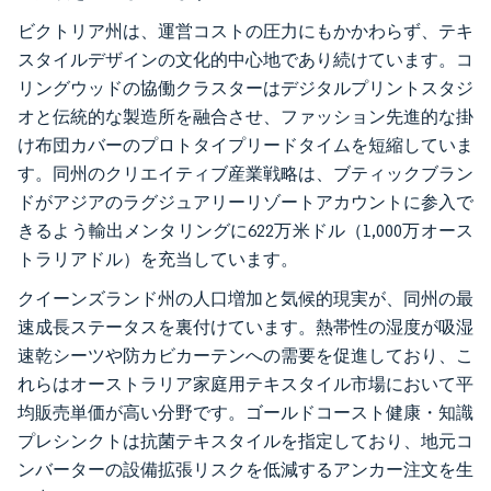
ビクトリア州は、運営コストの圧力にもかかわらず、テキ
スタイルデザインの文化的中心地であり続けています。コ
リングウッドの協働クラスターはデジタルプリントスタジ
オと伝統的な製造所を融合させ、ファッション先進的な掛
け布団カバーのプロトタイプリードタイムを短縮していま
す。同州のクリエイティブ産業戦略は、ブティックブラン
ドがアジアのラグジュアリーリゾートアカウントに参入で
きるよう輸出メンタリングに622万米ドル（1,000万オース
トラリアドル）を充当しています。
クイーンズランド州の人口増加と気候的現実が、同州の最
速成長ステータスを裏付けています。熱帯性の湿度が吸湿
速乾シーツや防カビカーテンへの需要を促進しており、こ
れらはオーストラリア家庭用テキスタイル市場において平
均販売単価が高い分野です。ゴールドコースト健康・知識
プレシンクトは抗菌テキスタイルを指定しており、地元コ
ンバーターの設備拡張リスクを低減するアンカー注文を生