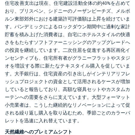
住宅改善支出は現在、住宅建設活動全体の約40%を占めて
おり、ブリスベン、シドニーのノーザンビーチズ、メルボ
ルン東部郊外における建築許可評価額は上昇を続けていま
す。パンデミックによるロックダウン期間中に過剰な家計
貯蓄を積み上げた消費者は、自宅にホテルスタイルの快適
さをもたらすソフトファーニッシングのアップグレードへ
の投資を継続しています。二次住居を促進する再区画化イ
ンセンティブも、住宅所有者がグラニーフラットやスタジ
オを増設する際に新たなテキスタイル購入を促していま
す。大手銀行は、住宅資産の引き出しがインテリアリフレ
ッシュプロジェクトの資金として活用されるケースが増加
していると報告しており、高額な寝具セットやカスタムカ
ーテンへの需要をさらに支えています。大型フォーマット
小売業者は、こうした継続的なリノベーションによって促
される繰り返し購入を取り込むため、季節ごとのカラーパ
レットを迅速に入れ替えています。
天然繊維へのプレミアムシフト