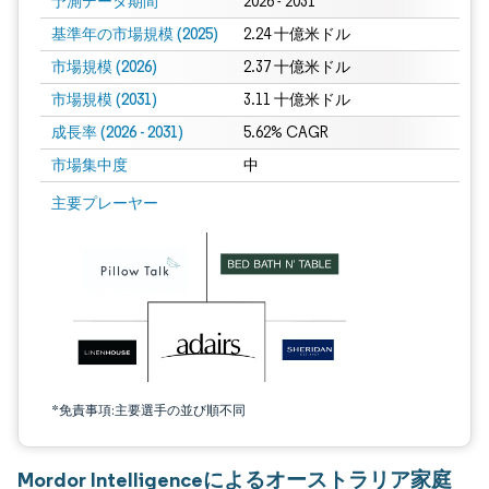
予測データ期間
2026 - 2031
基準年の市場規模 (2025)
2.24 十億米ドル
市場規模 (2026)
2.37 十億米ドル
市場規模 (2031)
3.11 十億米ドル
成長率 (2026 - 2031)
5.62% CAGR
市場集中度
中
画像 © Mordor Intelligence。再利用にはCC BY 4.0の表示が必要です。
主要プレーヤー
*免責事項:主要選手の並び順不同
Mordor Intelligenceによるオーストラリア家庭