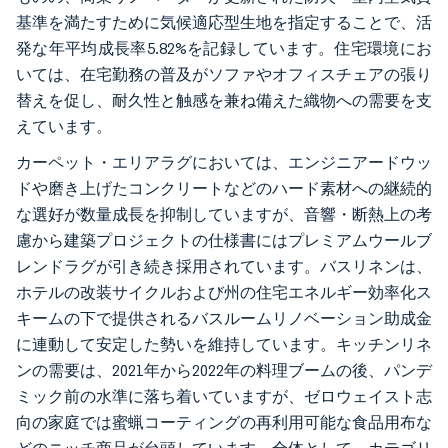
基準を満たすために気候適応型生地を指定することで、活
発な年平均成長率5.82%を記録しています。住宅環境にお
いては、在宅勤務の普及がソファやオフィスチェアの張り
替えを促し、耐久性と触感を兼ね備えた織物への需要を支
えています。
カーペット・エリアラグにおいては、エンジニアードウッ
ドや磨き上げたコンクリートなどのハード素材への継続的
な選好が数量成長を抑制していますが、音響・断熱上の考
慮から建築プロジェクトの仕様書にはプレミアムウールブ
レンドラグが引き続き採用されています。バスリネンは、
ホテルの改装サイクルおよび州の住宅エネルギー効率化ス
キームの下で提供されるバスルームリノベーション助成金
に連動して安定した勢いを維持しています。キッチンリネ
ンの需要は、2021年から2022年の料理ブームの後、パンデ
ミック前の水準に落ち着いていますが、ゼロウェイスト志
向の家庭では蜜蝋コーティングの再利用可能な食品用布な