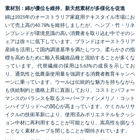
素材別：綿が優位を維持、新天然素材が多様化を促進
綿は2025年のオーストラリア家庭用テキスタイル市場にお
いて売上高の40.78%を維持しましたが、ヘンプ・竹・リネ
ンブレンドが環境意識の高い消費者を取り込む中でそのシ
ェアは徐々に低下しています。ブランドはオーストラリア
産綿を活用して国内調達基準を満たしつつ、柔らかさの指
標を高めるために輸入長繊維品種と混紡することが多くな
っています。代替繊維の採用は5.63%の成長を示してお
り、通気性と低農薬使用量を強調する消費者教育キャンペ
ーンに乗っています。ウールは伝統的な魅力を持ちながら
も供給制約と価格上昇に直面しており、コストとパフォー
マンスのバランスを取るスーパーファインメリノ・コット
ンハイブリッドへの関心が高まっています。ケミカルリサ
イクルの技術革新により、使用済みポリエステルをクッシ
ョン中材に再利用することが可能となり、嵩高性を損なう
ことなく素材ループを閉じることが期待されています。