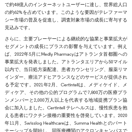
で約48億人のインターネットユーザーに達し、世界総人口
の約62%を占めています。このような要因がテレファーマ
シー市場の普及を促進し、調査対象市場の成長に寄与する
見込みです。
さらに、主要プレーヤーによる継続的な協業と事業拡大が
セグメントの成長にプラスの影響を与えています。例え
ば、2022年5月にMedly Pharmacyはアトランタ首都圏への
事業拡大を発表しました。アトランタエリアから50マイル
以内で、当日処方薬配達、患者カウンセリング、服薬リマ
インダー、療法アドヒアランスなどのサービスが提供され
る予定です。2021年2月、Certintellは、メディケイド、メ
ディケア、その他の公的プログラムで7,800万の医療プラ
ンメンバーと2,000万人以上を代表する地域提携プラン協
会に加入しました。Certintell テレヘルスは、慢性疾患を抱
える患者にワクチン接種の重要性を啓発しています。2020
年11月、Swisslog Healthcareは、Summa Healthとのパート
ナーシップを開始し、同医療機関のアクロンキャンパスで