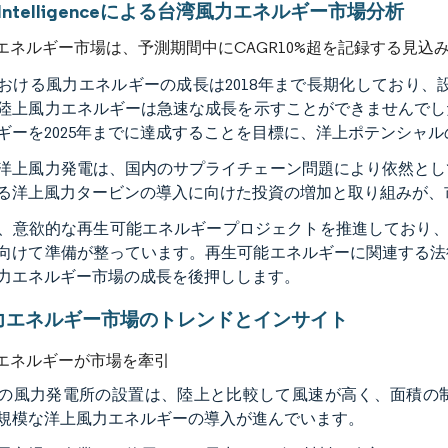
r Intelligenceによる台湾風力エネルギー市場分析
エネルギー市場は、予測期間中にCAGR10%超を記録する見込
おける風力エネルギーの成長は2018年まで長期化しており、
陸上風力エネルギーは急速な成長を示すことができませんでした
ギーを2025年までに達成することを目標に、洋上ポテンシャ
洋上風力発電は、国内のサプライチェーン問題により依然とし
る洋上風力タービンの導入に向けた投資の増加と取り組みが、
、意欲的な再生可能エネルギープロジェクトを推進しており、2
向けて準備が整っています。再生可能エネルギーに関連する法
力エネルギー市場の成長を後押しします。
力エネルギー市場のトレンドとインサイト
エネルギーが市場を牽引
の風力発電所の設置は、陸上と比較して風速が高く、面積の
規模な洋上風力エネルギーの導入が進んでいます。