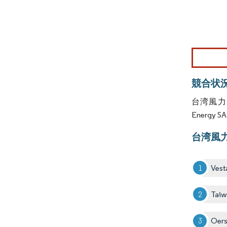
画像 © Mo
競合状
台湾風力エネ
Energy 
台湾風
Vest
Tai
Oers