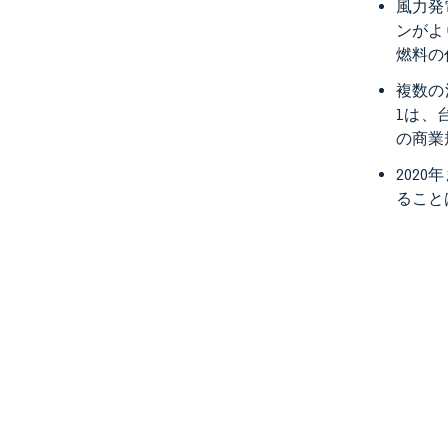
風力発
ンがよ
燃料の
複数の
1は、
の商業
202
ること