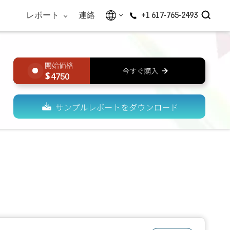
レポート
連絡
+1 617-765-2493
4750