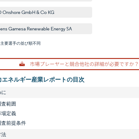
 Onshore GmbH & Co KG
ens Gamesa Renewable Energy SA
:主要選手の並び順不同
画像 © M
力エネルギー産業レポートの目次
めに
 調査範囲
 市場定義
3 調査前提条件
方法