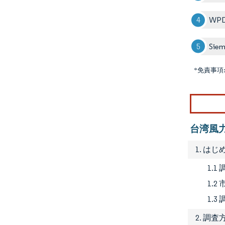
WPD
Siem
*免責事項
台湾風
1. はじ
1.1
1.2
1.
2. 調査