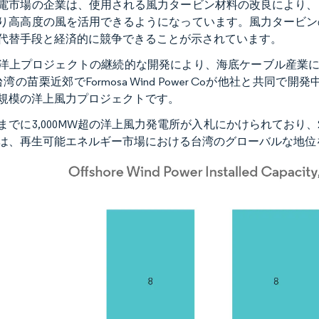
電市場の企業は、使用される風力タービン材料の改良により、
り高高度の風を活用できるようになっています。風力タービン
代替手段と経済的に競争できることが示されています。
洋上プロジェクトの継続的な開発により、海底ケーブル産業にも
台湾の苗栗近郊でFormosa Wind Power Coが他社と共
規模の洋上風力プロジェクトです。
0年までに3,000MW超の洋上風力発電所が入札にかけられており、
は、再生可能エネルギー市場における台湾のグローバルな地位