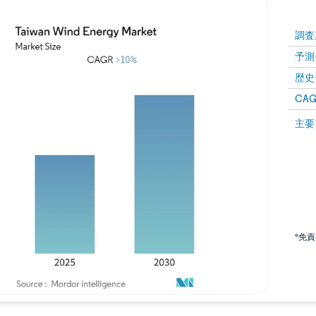
調査
予測
歴史
CAG
主要
*免
画像 © Mordor Intelligence。再利用にはCC BY 4.0の表示が必要です。