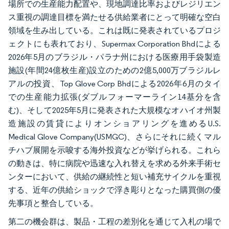
場所での生産能力配置や、現地調達比率およびレジリエン
ス重視の調達目標を満たせる供給業者にとって明確な空白
領域を生み出している。これは既に発表されているプロジ
ェクトにも表れており、Supermax Corporation Bhdによる
2026年5月のブラジル・パラナ州における医療用手袋製造
施設(年間24億枚生産)設立のための2億5,000万ブラジルレ
アルの投資、Top Glove Corp Bhdによる2026年6月のタイ
での生産能力拡張(ダブルフォーマーライン14基分を含
む)、そして2025年5月に発表された大規模なオハイオ州製
造施設の賃貸によりオンショアリングを進めるU.S.
Medical Glove Company(USMGC)、さらにそれに続くマル
チハブ展開を示唆する海外投資などが挙げられる。これら
の動きは、特に病院や迅速な入れ替えを求める外来手術セ
ンターにおいて、供給の継続性と短い補充サイクルを重視
する、近年の供給ショックで浮き彫りとなった購買側の優
先事項と整合している。
第二の機会群は、製品・工程の差別化を通じて入札の場で