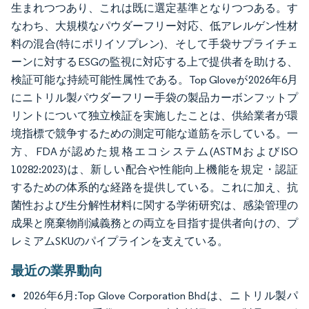
生まれつつあり、これは既に選定基準となりつつある。す
なわち、大規模なパウダーフリー対応、低アレルゲン性材
料の混合(特にポリイソプレン)、そして手袋サプライチェ
ーンに対するESGの監視に対応する上で提供者を助ける、
検証可能な持続可能性属性である。Top Gloveが2026年6月
にニトリル製パウダーフリー手袋の製品カーボンフットプ
リントについて独立検証を実施したことは、供給業者が環
境指標で競争するための測定可能な道筋を示している。一
方、FDAが認めた規格エコシステム(ASTMおよびISO
10282:2023)は、新しい配合や性能向上機能を規定・認証
するための体系的な経路を提供している。これに加え、抗
菌性および生分解性材料に関する学術研究は、感染管理の
成果と廃棄物削減義務との両立を目指す提供者向けの、プ
レミアムSKUのパイプラインを支えている。
最近の業界動向
2026年6月:Top Glove Corporation Bhdは、ニトリル製パ