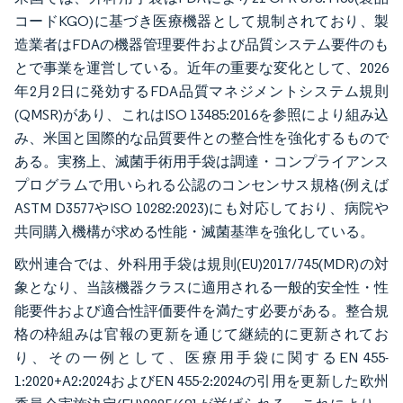
コードKGO)に基づき医療機器として規制されており、製
造業者はFDAの機器管理要件および品質システム要件のも
とで事業を運営している。近年の重要な変化として、2026
年2月2日に発効するFDA品質マネジメントシステム規則
(QMSR)があり、これはISO 13485:2016を参照により組み込
み、米国と国際的な品質要件との整合性を強化するもので
ある。実務上、滅菌手術用手袋は調達・コンプライアンス
プログラムで用いられる公認のコンセンサス規格(例えば
ASTM D3577やISO 10282:2023)にも対応しており、病院や
共同購入機構が求める性能・滅菌基準を強化している。
欧州連合では、外科用手袋は規則(EU)2017/745(MDR)の対
象となり、当該機器クラスに適用される一般的安全性・性
能要件および適合性評価要件を満たす必要がある。整合規
格の枠組みは官報の更新を通じて継続的に更新されてお
り、その一例として、医療用手袋に関するEN 455-
1:2020+A2:2024およびEN 455-2:2024の引用を更新した欧州