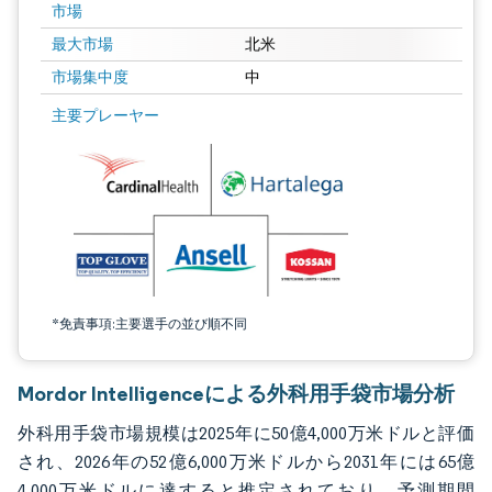
市場
最大市場
北米
市場集中度
中
画像 © Mordor Intelligence。再利用にはCC BY 4.0の表示が必要です。
主要プレーヤー
*免責事項:主要選手の並び順不同
Mordor Intelligenceによる外科用手袋市場分析
外科用手袋市場規模は2025年に50億4,000万米ドルと評価
され、2026年の52億6,000万米ドルから2031年には65億
4,000万米ドルに達すると推定されており、予測期間