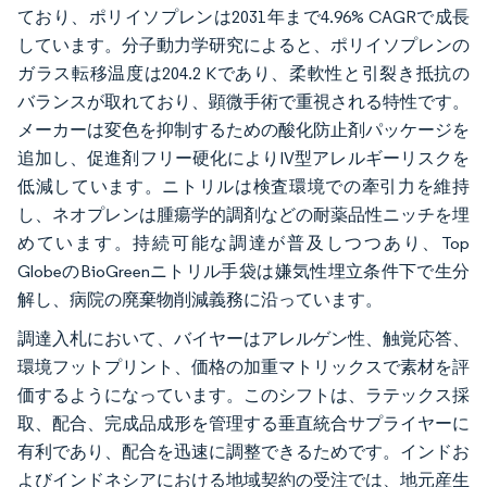
ており、ポリイソプレンは2031年まで4.96% CAGRで成長
しています。分子動力学研究によると、ポリイソプレンの
ガラス転移温度は204.2 Kであり、柔軟性と引裂き抵抗の
バランスが取れており、顕微手術で重視される特性です。
メーカーは変色を抑制するための酸化防止剤パッケージを
追加し、促進剤フリー硬化によりIV型アレルギーリスクを
低減しています。ニトリルは検査環境での牽引力を維持
し、ネオプレンは腫瘍学的調剤などの耐薬品性ニッチを埋
めています。持続可能な調達が普及しつつあり、Top
GlobeのBioGreenニトリル手袋は嫌気性埋立条件下で生分
解し、病院の廃棄物削減義務に沿っています。
調達入札において、バイヤーはアレルゲン性、触覚応答、
環境フットプリント、価格の加重マトリックスで素材を評
価するようになっています。このシフトは、ラテックス採
取、配合、完成品成形を管理する垂直統合サプライヤーに
有利であり、配合を迅速に調整できるためです。インドお
よびインドネシアにおける地域契約の受注では、地元産生