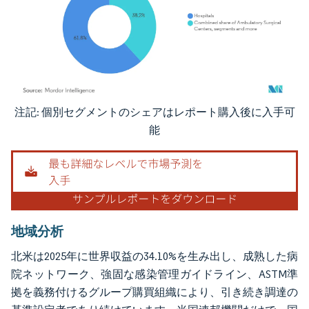
注記: 個別セグメントのシェアはレポート購入後に入手可
画像 © Mordor Intelligence。再利用にはCC BY 4.0の表示が必要です。
能
地域分析
北米は2025年に世界収益の34.10%を生み出し、成熟した病
院ネットワーク、強固な感染管理ガイドライン、ASTM準
拠を義務付けるグループ購買組織により、引き続き調達の