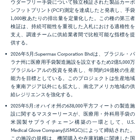
ウダーフリー手袋について独立検証された製品カーボ
ンフットプリント(PCF)測定を達成したと発表し、手袋
1,000枚あたりの排出量を定量化した。この種の第三者
検証は、持続可能性を重視した入札における適格性を
支え、調達チームに供給業者間で比較可能な指標を提
供する。
2026年5月:Supermax Corporation Bhdは、ブラジル・パ
ラナ州に医療用手袋製造施設を設立するため2億5,000万
ブラジルレアルの投資を発表し、年間約24億枚の生産
能力を目標としている。このプロジェクトは生産地域
を東南アジア以外にも拡大し、南北アメリカ地域の供
給レジリエンスを強化する。
2025年5月:オハイオ州の638,000平方フィートの製造施
設に関するマスターリースが、医療用・外科用手袋の
米国製サプライチェーン構築の一環として、U.S.
Medical Glove Company(USMGC)によって締結された。
この施設の規模は、機関購入や在庫戦略に関連した国