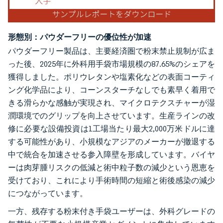
形態別：パウダーフリーの優位性が加速
パウダーフリー製品は、主要経済圏で粉末禁止規制が広ま
った後、2025年に外科用手袋市場規模の87.65%のシェアを
獲得しました。ポリウレタンや塩素化などの表面コーティ
ング化学品により、コーンスターチなしでも素早く着用で
きる滑らかな感触が実現され、マイクロテクスチャーが湿
潤環境でのグリップを向上させています。生産ラインの改
修に必要な設備投資は1工場当たり最大2,000万米ドルに達
する可能性があり、小規模なアジアのメーカーが撤退する
中で統合を加速させる参入障壁を形成しています。バイヤ
ーは肉芽腫リスクの低減と術中粒子数の減少という恩恵を
受けており、これにより手術時間の短縮と術後感染の減少
につながっています。
一方、残存する粉末付き手袋ユーザーは、外科グレードの