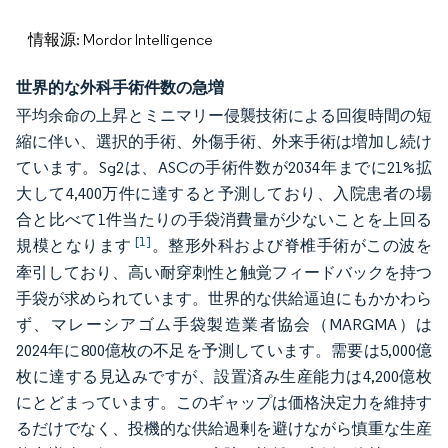
情報源: Mordor Intelligence
世界的な外科手術件数の急増
平均余命の上昇とミニマリー侵襲技術による回復時間の短
縮に伴い、選択的手術、外傷手術、外来手術は増加し続け
ています。Sg2は、ASCの手術件数が2034年までに21%拡
大して4,400万件に達すると予測しており、入院患者の場
合と比べて1件当たりの手袋消費量が少ないことを上回る
[1]
規模となります
。整形外科および脊椎手術がこの波を
牽引しており、高い耐穿刺性と触覚フィードバックを持つ
手袋が求められています。世界的な供給逼迫にもかかわら
ず、マレーシアゴム手袋製造業者協会（MARGMA）は
2024年に800億枚の不足を予測しています。需要は5,000億
枚に達する見込みですが、設置済み生産能力は4,200億枚
にとどまっています。このギャップは価格決定力を維持す
るだけでなく、投機的な供給過剰を避けながら慎重な生産