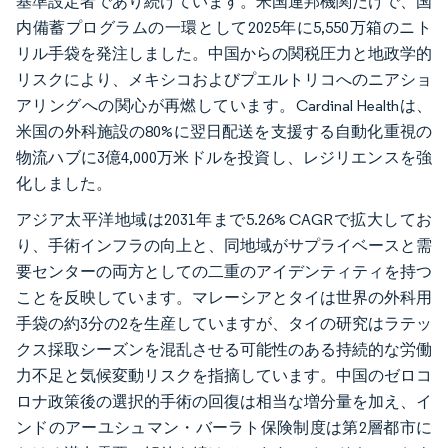
基準設定者であり続けています。米国連邦機関だけで、国
内備蓄プログラムの一環として2025年に5,550万箱のニト
リル手袋を発注しました。中国からの関税圧力と地政学的
リスクにより、メキシコおよびプエルトリコへのニアショ
アリングへの関心が再燃しています。Cardinal Healthは、
米国の外科施設の80%に翌日配送を支援する自動化重視の
物流ハブに3億4,000万米ドルを投資し、レジリエンスを強
化しました。
アジア太平洋地域は2031年まで5.26% CAGRで拡大してお
り、手術インフラの向上と、同地域がサプライベースと需
要センターの両方としての二重のアイデンティティを持つ
ことを反映しています。マレーシアとタイは世界の外科用
手袋の約3分の2を生産していますが、タイの研究はラテッ
クス採取シーズンを混乱させる可能性のある持続的な労働
力不足と気候変動リスクを指摘しています。中国のゼロコ
ロナ政策後の選択的手術の回復は相当な増分量を加え、イ
ンドのアーユシュマン・バーラト保険制度は第2層都市に