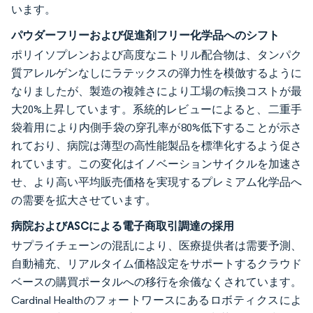
います。
パウダーフリーおよび促進剤フリー化学品へのシフト
ポリイソプレンおよび高度なニトリル配合物は、タンパク
質アレルゲンなしにラテックスの弾力性を模倣するように
なりましたが、製造の複雑さにより工場の転換コストが最
大20%上昇しています。系統的レビューによると、二重手
袋着用により内側手袋の穿孔率が80%低下することが示さ
れており、病院は薄型の高性能製品を標準化するよう促さ
れています。この変化はイノベーションサイクルを加速さ
せ、より高い平均販売価格を実現するプレミアム化学品へ
の需要を拡大させています。
病院およびASCによる電子商取引調達の採用
サプライチェーンの混乱により、医療提供者は需要予測、
自動補充、リアルタイム価格設定をサポートするクラウド
ベースの購買ポータルへの移行を余儀なくされています。
Cardinal Healthのフォートワースにあるロボティクスによ