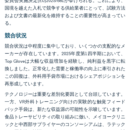
委員会実施決定(EU)2025/681が挙げられる。これにより、
国境を越えた入札で競争する供給業者にとって、試験方法
および文書の最新化を維持することの重要性が高まってい
る。
競合状況
競合状況は中程度に集中しており、いくつかの支配的なメ
ーカーが存在しています。2025年度第1四半期において、
Top Gloveは大幅な収益増加を経験し、純利益を黒字に転
換しました。正常化した需要と稼働率の向上に牽引された
この回復は、外科用手袋市場におけるシェアポジションを
再形成しています。
テクノロジーは重要な差別化要因として台頭しています。
一方、VR外科トレーニング向けの実験的な触覚フィード
バック手袋は、新たな収益源の可能性を示唆しています。
食品トレーサビリティの取り組みに倣い、メイヨークリニ
ックと中西部サプライヤーのコンソーシアムは、ラテック