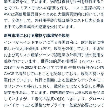
能力増強を促しています。病院は複雑な症例を維持するこ
とでプレミアム手袋への需要を保ち、コスト意識の高い
ASCは高使用量品目をまとめた大量購買契約に傾いていま
す。全体として、外科用手袋市場は単位コスト圧力が高ま
る中でも数量成長の恩恵を受けています。
新興市場における厳格な職場安全規制
インドからインドネシアに至る各国政府は、欧州規範に準
拠した個人用保護具（PPE）規制を強化しており、手術室
および高リスク産業ゾーンで認定済み外科用手袋の使用を
義務付けています。世界知的所有権機関（WIPO）は、
2018年から2023年にかけて労働衛生技術特許が26.4%
CAGRで増加していることを記録しており、規制の勢いを
裏付けています。施行は書面による監査からデジタルモニ
タリングへと移行しており、散発的ではなく安定した手袋
需要を生み出しています。国内調達要件は地元製造を促進
していますが、工場間の品質のばらつきにより、グローバ
ルバイヤーによる厳格なサプライヤー監査が必要となって