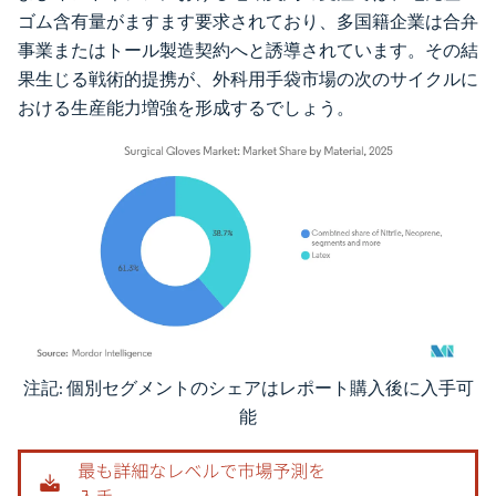
ゴム含有量がますます要求されており、多国籍企業は合弁
事業またはトール製造契約へと誘導されています。その結
果生じる戦術的提携が、外科用手袋市場の次のサイクルに
おける生産能力増強を形成するでしょう。
注記: 個別セグメントのシェアはレポート購入後に入手可
画像 © Mordor Intelligence。再利用にはCC BY 4.0の表示が必要です。
能