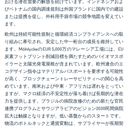
おける潜在需要の解放を続けています。インドネシアおよ
びベトナムの国内調達規則は外国ブランドに国内での建設
または提携を促し、外科用手袋市場の競争地図を変えてい
ます。
欧州は持続可能性規制と循環経済コンプライアンスへの取
り組みに牽引され、安定した中一桁台の成長を維持してい
ます。MölnlyckeのEUR 5,000万のマレーシア工場には、EU
炭素フットプリント削減目標を満たすためのバイオマスボ
イラーと太陽光発電屋根が含まれています。欧州連合のエ
コデザイン指令はマテリアルパスポートを要求する可能性
が高く、ブロックチェーントレーサビリティへの関心を高
めています。南米および中東・アフリカは遅れをとってい
ますが、マクロ経済の不安定性が落ち着けば長期的な潜在
力を提供します。ブラジルの病院改修のための新たな官民
連携プログラムとサウジアラビアのビジョン2030民間病院
拡大は触媒となりますが、低い基盤からのスタートです。
物流のボトルネックと通貨変動は、サプライヤーが長期契