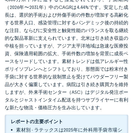
（2026年〜2031年）中のCAGRは4.44%です。安定した成
長は、選択的手術および外傷手術の件数が増加する高齢化
する世界人口、感染管理に対するパンデミック後の持続的
な注目、ならびに安全性と触覚性能のバランスを取る継続
的な製品革新に支えられています。北米は引き続き収益の
中核を担っていますが、アジア太平洋地域は急速な医療投
資、保険適用範囲の拡大、手術件数の増加を背景に成長ペ
ースをリードしています。素材トレンドは低アレルギー性
ポリイソプレンへとシフトしており、形態面では粉末付き
手袋に対する世界的な規制禁止を受けてパウダーフリー製
品が大きく偏重しています。病院は引き続き購買力を維持
しますが、外来手術センター（ASC）はデジタル発注ポー
タルとジャストインタイム配送を持つサプライヤーに有利
な新たな物流・価格圧力を生み出しています。
レポートの主要ポイント
素材別 - ラテックスは2025年に外科用手袋市場シ