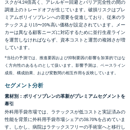
スクが4.24倍高く、アレルギー回避とバリア完全性の間の
調達上のトレードオフが生じています。破損リスクはプレ
ミアムポリイソプレンへの需要を促進しており、従来のラ
テックスより15〜20%高い価格が設定されています。メー
カーは異なる顧客ニーズに対応するために並行生産ライン
を運営しなければならず、資本コストと運営の複雑さが増
しています。
*当社の予測では、推進要因および抑制要因の影響を加算的ではな
く方向性のあるものとして扱います。影響予測は、ベースライン
成長、構成効果、および変数間の相互作用を反映しています。
セグメント分析
素材別：ポリイソプレンの革新がプレミアムセグメントを
牽引
外科用手袋市場では、ラテックスが低コストと実証済みの
性能を背景に外科用手袋市場シェアの38.70%を占めていま
す。しかし、病院はラテックスフリーの手術室へと移行し