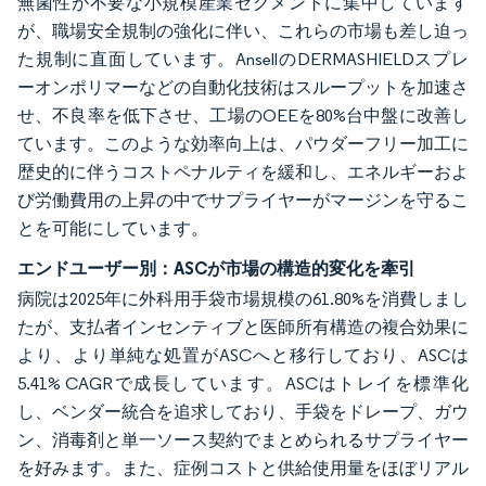
無菌性が不要な小規模産業セグメントに集中しています
が、職場安全規制の強化に伴い、これらの市場も差し迫っ
た規制に直面しています。AnsellのDERMASHIELDスプレ
ーオンポリマーなどの自動化技術はスループットを加速さ
せ、不良率を低下させ、工場のOEEを80%台中盤に改善し
ています。このような効率向上は、パウダーフリー加工に
歴史的に伴うコストペナルティを緩和し、エネルギーおよ
び労働費用の上昇の中でサプライヤーがマージンを守るこ
とを可能にしています。
エンドユーザー別：ASCが市場の構造的変化を牽引
病院は2025年に外科用手袋市場規模の61.80%を消費しまし
たが、支払者インセンティブと医師所有構造の複合効果に
より、より単純な処置がASCへと移行しており、ASCは
5.41% CAGRで成長しています。ASCはトレイを標準化
し、ベンダー統合を追求しており、手袋をドレープ、ガウ
ン、消毒剤と単一ソース契約でまとめられるサプライヤー
を好みます。また、症例コストと供給使用量をほぼリアル