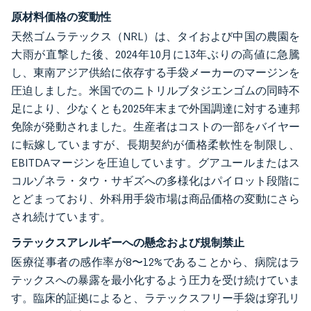
原材料価格の変動性
天然ゴムラテックス（NRL）は、タイおよび中国の農園を
大雨が直撃した後、2024年10月に13年ぶりの高値に急騰
し、東南アジア供給に依存する手袋メーカーのマージンを
圧迫しました。米国でのニトリルブタジエンゴムの同時不
足により、少なくとも2025年末まで外国調達に対する連邦
免除が発動されました。生産者はコストの一部をバイヤー
に転嫁していますが、長期契約が価格柔軟性を制限し、
EBITDAマージンを圧迫しています。グアユールまたはス
コルゾネラ・タウ・サギズへの多様化はパイロット段階に
とどまっており、外科用手袋市場は商品価格の変動にさら
され続けています。
ラテックスアレルギーへの懸念および規制禁止
医療従事者の感作率が8〜12%であることから、病院はラ
テックスへの暴露を最小化するよう圧力を受け続けていま
す。臨床的証拠によると、ラテックスフリー手袋は穿孔リ