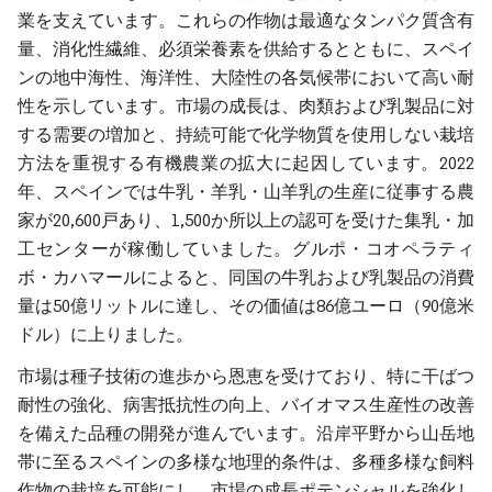
業を支えています。これらの作物は最適なタンパク質含有
量、消化性繊維、必須栄養素を供給するとともに、スペイ
ンの地中海性、海洋性、大陸性の各気候帯において高い耐
性を示しています。市場の成長は、肉類および乳製品に対
する需要の増加と、持続可能で化学物質を使用しない栽培
方法を重視する有機農業の拡大に起因しています。2022
年、スペインでは牛乳・羊乳・山羊乳の生産に従事する農
家が20,600戸あり、1,500か所以上の認可を受けた集乳・加
工センターが稼働していました。グルポ・コオペラティ
ボ・カハマールによると、同国の牛乳および乳製品の消費
量は50億リットルに達し、その価値は86億ユーロ（90億米
ドル）に上りました。
市場は種子技術の進歩から恩恵を受けており、特に干ばつ
耐性の強化、病害抵抗性の向上、バイオマス生産性の改善
を備えた品種の開発が進んでいます。沿岸平野から山岳地
帯に至るスペインの多様な地理的条件は、多種多様な飼料
作物の栽培を可能にし、市場の成長ポテンシャルを強化し