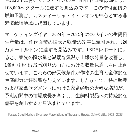
～2025年において、スペインの生飼料作付面積は回復し、
105,000ヘクタールに達する見込みです。この作付面積の
増加予測は、カスティーリャ・イ・レオンを中心とする非
灌漑栽培地域に起因しています。
マーケティングイヤー2024年～2025年のスペインの生飼料
生産量は、作付面積の拡大と収量の改善に牽引され、120
万メートルトンに達する見込みです。USDAレポートによ
ると、春先の降水量と温暖な気温が土壌水分量を改善し、
1番刈りおよび2番刈りの両方における収量見通しを向上さ
せています。これらの好天候条件が作物の生育と全体的な
生産能力に好影響を与えています。したがって、特に酪農
および家禽セグメントにおける家畜頭数の大幅な増加が、
予測期間中の市場成長を牽引し、生飼料製品への持続的な
需要を創出すると見込まれています。