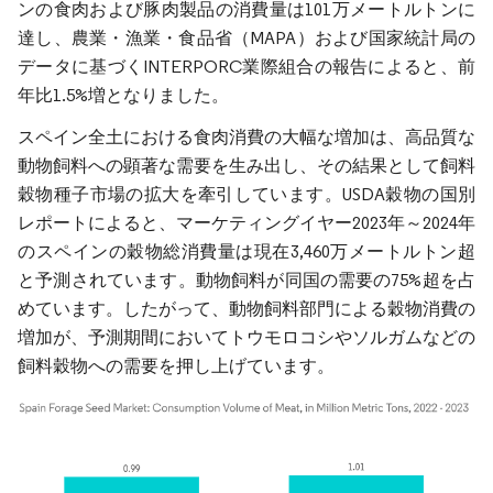
ンの食肉および豚肉製品の消費量は101万メートルトンに
達し、農業・漁業・食品省（MAPA）および国家統計局の
データに基づくINTERPORC業際組合の報告によると、前
年比1.5%増となりました。
スペイン全土における食肉消費の大幅な増加は、高品質な
動物飼料への顕著な需要を生み出し、その結果として飼料
穀物種子市場の拡大を牽引しています。USDA穀物の国別
レポートによると、マーケティングイヤー2023年～2024年
のスペインの穀物総消費量は現在3,460万メートルトン超
と予測されています。動物飼料が同国の需要の75%超を占
めています。したがって、動物飼料部門による穀物消費の
増加が、予測期間においてトウモロコシやソルガムなどの
飼料穀物への需要を押し上げています。