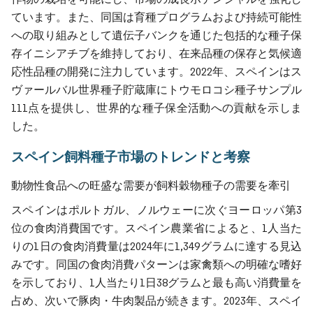
ています。また、同国は育種プログラムおよび持続可能性
への取り組みとして遺伝子バンクを通じた包括的な種子保
存イニシアチブを維持しており、在来品種の保存と気候適
応性品種の開発に注力しています。2022年、スペインはス
ヴァールバル世界種子貯蔵庫にトウモロコシ種子サンプル
111点を提供し、世界的な種子保全活動への貢献を示しま
した。
スペイン飼料種子市場のトレンドと考察
動物性食品への旺盛な需要が飼料穀物種子の需要を牽引
スペインはポルトガル、ノルウェーに次ぐヨーロッパ第3
位の食肉消費国です。スペイン農業省によると、1人当た
りの1日の食肉消費量は2024年に1,349グラムに達する見込
みです。同国の食肉消費パターンは家禽類への明確な嗜好
を示しており、1人当たり1日38グラムと最も高い消費量を
占め、次いで豚肉・牛肉製品が続きます。2023年、スペイ