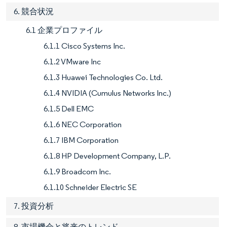
6. 競合状況
6.1 企業プロファイル
6.1.1 Cisco Systems Inc.
6.1.2 VMware Inc
6.1.3 Huawei Technologies Co. Ltd.
6.1.4 NVIDIA (Cumulus Networks Inc.)
6.1.5 Dell EMC
6.1.6 NEC Corporation
6.1.7 IBM Corporation
6.1.8 HP Development Company, L.P.
6.1.9 Broadcom Inc.
6.1.10 Schneider Electric SE
7. 投資分析
8. 市場機会と将来のトレンド