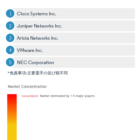
Cisco Systems Inc.
Juniper Networks Inc.
Arista Networks Inc.
VMware Inc.
NEC Corporation
*免責事項:主要選手の並び順不同