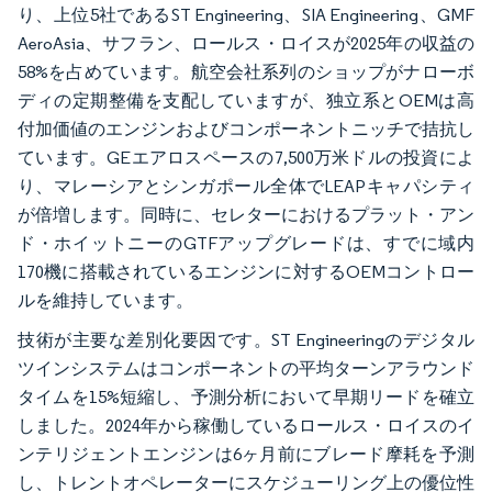
り、上位5社であるST Engineering、SIA Engineering、GMF
AeroAsia、サフラン、ロールス・ロイスが2025年の収益の
58%を占めています。航空会社系列のショップがナローボ
ディの定期整備を支配していますが、独立系とOEMは高
付加価値のエンジンおよびコンポーネントニッチで拮抗し
ています。GEエアロスペースの7,500万米ドルの投資によ
り、マレーシアとシンガポール全体でLEAPキャパシティ
が倍増します。同時に、セレターにおけるプラット・アン
ド・ホイットニーのGTFアップグレードは、すでに域内
170機に搭載されているエンジンに対するOEMコントロー
ルを維持しています。
技術が主要な差別化要因です。ST Engineeringのデジタル
ツインシステムはコンポーネントの平均ターンアラウンド
タイムを15%短縮し、予測分析において早期リードを確立
しました。2024年から稼働しているロールス・ロイスのイ
ンテリジェントエンジンは6ヶ月前にブレード摩耗を予測
し、トレントオペレーターにスケジューリング上の優位性