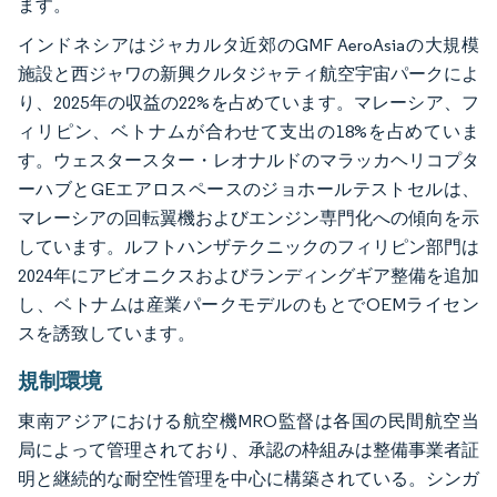
ます。
インドネシアはジャカルタ近郊のGMF AeroAsiaの大規模
施設と西ジャワの新興クルタジャティ航空宇宙パークによ
り、2025年の収益の22%を占めています。マレーシア、フ
ィリピン、ベトナムが合わせて支出の18%を占めていま
す。ウェスタースター・レオナルドのマラッカヘリコプタ
ーハブとGEエアロスペースのジョホールテストセルは、
マレーシアの回転翼機およびエンジン専門化への傾向を示
しています。ルフトハンザテクニックのフィリピン部門は
2024年にアビオニクスおよびランディングギア整備を追加
し、ベトナムは産業パークモデルのもとでOEMライセン
スを誘致しています。
規制環境
東南アジアにおける航空機MRO監督は各国の民間航空当
局によって管理されており、承認の枠組みは整備事業者証
明と継続的な耐空性管理を中心に構築されている。シンガ