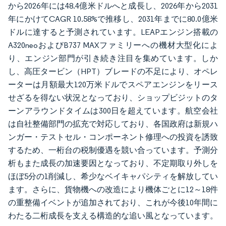
から2026年には48.4億米ドルへと成長し、2026年から2031
年にかけてCAGR 10.58%で推移し、2031年までに80.0億米
ドルに達すると予測されています。LEAPエンジン搭載の
A320neoおよびB737 MAXファミリーへの機材大型化によ
り、エンジン部門が引き続き注目を集めています。しか
し、高圧タービン（HPT）ブレードの不足により、オペレ
ーターは月額最大120万米ドルでスペアエンジンをリース
せざるを得ない状況となっており、ショップビジットのタ
ーンアラウンドタイムは300日を超えています。航空会社
は自社整備部門の拡充で対応しており、各国政府は新規ハ
ンガー・テストセル・コンポーネント修理への投資を誘致
するため、一桁台の税制優遇を競い合っています。予測分
析もまた成長の加速要因となっており、不定期取り外しを
ほぼ5分の1削減し、希少なベイキャパシティを解放してい
ます。さらに、貨物機への改造により機体ごとに12～18件
の重整備イベントが追加されており、これが今後10年間に
わたる二桁成長を支える構造的な追い風となっています。