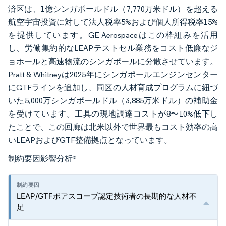
済区は、1億シンガポールドル（7,770万米ドル）を超える
航空宇宙投資に対して法人税率5%および個人所得税率15%
を提供しています。GE Aerospaceはこの枠組みを活用
し、労働集約的なLEAPテストセル業務をコスト低廉なジ
ョホールと高速物流のシンガポールに分散させています。
Pratt & Whitneyは2025年にシンガポールエンジンセンター
にGTFラインを追加し、同区の人材育成プログラムに紐づ
いた5,000万シンガポールドル（3,885万米ドル）の補助金
を受けています。工具の現地調達コストが8〜10%低下し
たことで、この回廊は北米以外で世界最もコスト効率の高
いLEAPおよびGTF整備拠点となっています。
制約要因影響分析
*
LEAP/GTFボアスコープ認定技術者の長期的な人材不
足