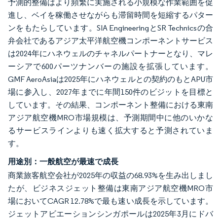
予測的整備はより頻繁に実施される小規模な作業範囲を促
進し、ベイを稼働させながらも滞留時間を短縮するパター
ンをもたらしています。SIA EngineeringとSR Technicsの合
弁会社であるアジア太平洋航空機コンポーネントサービス
は2024年にハネウェルのチャネルパートナーとなり、マレ
ーシアで600パーツナンバーの施設を拡張しています。
GMF AeroAsiaは2025年にハネウェルとの契約のもとAPU市
場に参入し、2027年までに年間150件のビジットを目標と
しています。その結果、コンポーネント整備における東南
アジア航空機MRO市場規模は、予測期間中に他のいかな
るサービスラインよりも速く拡大すると予測されていま
す。
用途別：一般航空が最速で成長
商業旅客航空会社が2025年の収益の68.93%を生み出しまし
たが、ビジネスジェット整備は東南アジア航空機MRO市
場においてCAGR 12.78%で最も速い成長を示しています。
ジェットアビエーションシンガポールは2025年3月にドバ