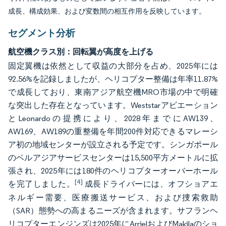
成長、構成効果、および変数間の相互作用を反映しています。
セグメント分析
航空機クラス別：回転翼が高度を上げる
固定翼機は依然として収益の大部分を占め、2025年には
92.56%を記録しましたが、ヘリコプター整備は年率11.87%
で成長しており、東南アジア航空機MRO市場の中で明確
な突出した存在となっています。Weststarアビエーション
とLeonardoの提携により、2028年までにAW139、
AW169、AW189の重整備を年間200件対応できるマレーシ
ア初の地域センターが設立される予定です。シンガポール
のベルアジアサービスセンターは15,500平方メートルに拡
張され、2025年には180件のヘリコプターオーバーホール
[4]
を完了しました。
成長ドライバーには、オフショアエ
ネルギー需要、医療搬送サービス、および捜索救助
（SAR）態勢への高まるニーズが含まれます。サフランヘ
リコプターエンジンズは2025年にArrielおよびMakilaのショ