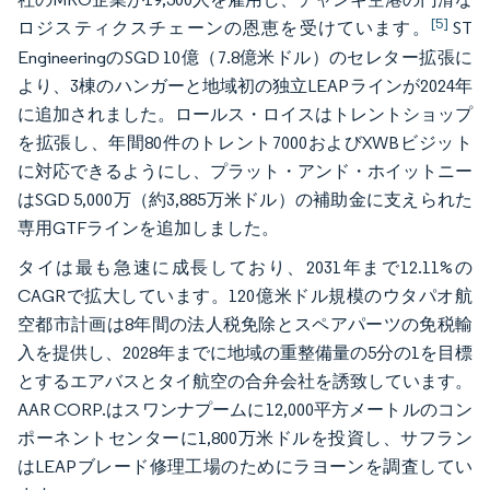
[5]
ロジスティクスチェーンの恩恵を受けています。
ST
EngineeringのSGD 10億（7.8億米ドル）のセレター拡張に
より、3棟のハンガーと地域初の独立LEAPラインが2024年
に追加されました。ロールス・ロイスはトレントショップ
を拡張し、年間80件のトレント7000およびXWBビジット
に対応できるようにし、プラット・アンド・ホイットニー
はSGD 5,000万（約3,885万米ドル）の補助金に支えられた
専用GTFラインを追加しました。
タイは最も急速に成長しており、2031年まで12.11%の
CAGRで拡大しています。120億米ドル規模のウタパオ航
空都市計画は8年間の法人税免除とスペアパーツの免税輸
入を提供し、2028年までに地域の重整備量の5分の1を目標
とするエアバスとタイ航空の合弁会社を誘致しています。
AAR CORP.はスワンナプームに12,000平方メートルのコン
ポーネントセンターに1,800万米ドルを投資し、サフラン
はLEAPブレード修理工場のためにラヨーンを調査してい