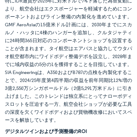
特にIDR通貨が2025年に対米ドルで7%下落した為替変動に
より、航空会社はエクスポージャーを軽減するためにコン
ポーネントおよびライン整備の内製化を進めています。
GMF AeroAsiaの15億米ドル計画には、2030年までにスカ
ルノ・ハッタに4棟のハンガーを追加し、クルタジャティ
に24時間365日対応のコンポーネントショップを設置する
ことが含まれます。タイ航空はエアバスと協力してウタパ
オ航空都市内にワイドボディ整備デポを設立し、2028年ま
でに域内収益の5分の1を獲得することを目指しています。
SIA Engineeringは、A350およびB787の点検を内製化するこ
とで、2024/25年度第4四半期の収益を前年同期比12%増の
3億2,550万シンガポールドル（2億5,291万米ドル）に引き
上げました。このトレンドは独立系にとってナローボディ
スロットを圧迫する一方、航空会社ショップが必要な工具
の深度を欠くワイドボディおよび貨物機改修においてスペ
ースを解放しています。
デジタルツインおよび予測整備のROI