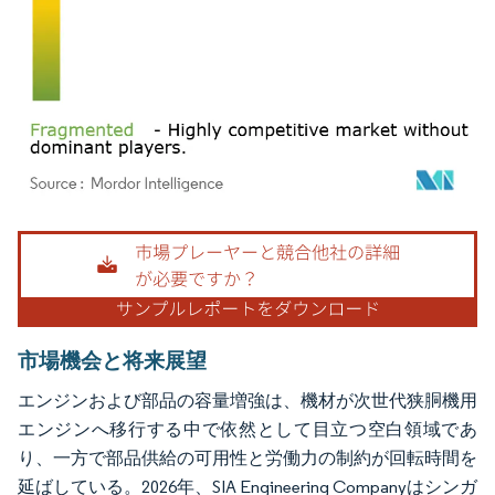
画像 © Mordor Intelligence。再利用にはCC BY 4.0の表示が必要です。
市場機会と将来展望
エンジンおよび部品の容量増強は、機材が次世代狭胴機用
エンジンへ移行する中で依然として目立つ空白領域であ
り、一方で部品供給の可用性と労働力の制約が回転時間を
延ばしている。2026年、SIA Engineering Companyはシンガ