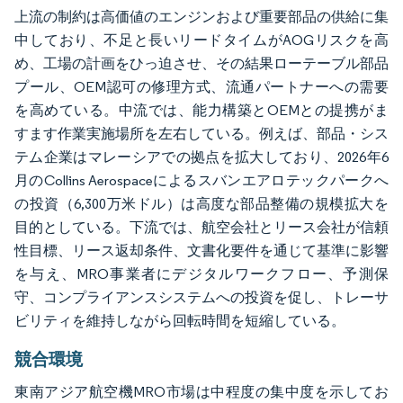
上流の制約は高価値のエンジンおよび重要部品の供給に集
中しており、不足と長いリードタイムがAOGリスクを高
め、工場の計画をひっ迫させ、その結果ローテーブル部品
プール、OEM認可の修理方式、流通パートナーへの需要
を高めている。中流では、能力構築とOEMとの提携がま
すます作業実施場所を左右している。例えば、部品・シス
テム企業はマレーシアでの拠点を拡大しており、2026年6
月のCollins Aerospaceによるスバンエアロテックパークへ
の投資（6,300万米ドル）は高度な部品整備の規模拡大を
目的としている。下流では、航空会社とリース会社が信頼
性目標、リース返却条件、文書化要件を通じて基準に影響
を与え、MRO事業者にデジタルワークフロー、予測保
守、コンプライアンスシステムへの投資を促し、トレーサ
ビリティを維持しながら回転時間を短縮している。
競合環境
東南アジア航空機MRO市場は中程度の集中度を示してお