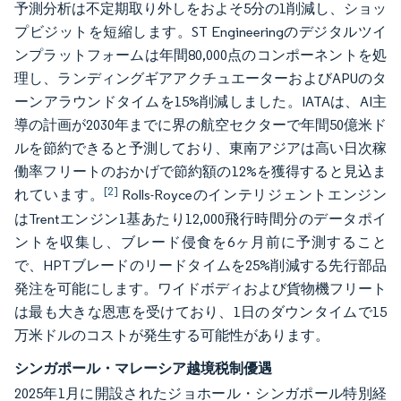
予測分析は不定期取り外しをおよそ5分の1削減し、ショッ
プビジットを短縮します。ST Engineeringのデジタルツイ
ンプラットフォームは年間80,000点のコンポーネントを処
理し、ランディングギアアクチュエーターおよびAPUのタ
ーンアラウンドタイムを15%削減しました。IATAは、AI主
導の計画が2030年までに界の航空セクターで年間50億米ド
ルを節約できると予測しており、東南アジアは高い日次稼
働率フリートのおかげで節約額の12%を獲得すると見込ま
[2]
れています。
Rolls-Royceのインテリジェントエンジン
はTrentエンジン1基あたり12,000飛行時間分のデータポイ
ントを収集し、ブレード侵食を6ヶ月前に予測すること
で、HPTブレードのリードタイムを25%削減する先行部品
発注を可能にします。ワイドボディおよび貨物機フリート
は最も大きな恩恵を受けており、1日のダウンタイムで15
万米ドルのコストが発生する可能性があります。
シンガポール・マレーシア越境税制優遇
2025年1月に開設されたジョホール・シンガポール特別経