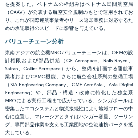
を提案した。ベトナムの枠組みはベトナム民間航空局
（CAAV）が公表する航空安全規制のもとで運用されてお
り、これが国際運航事業者やリース返却業務に対応するた
めの承認取得のスピードに影響を与えている。
バリューチェーン分析
東南アジアの航空機MROバリューチェーンは、OEMの設
計権限および部品供給（GE Aerospace、Rolls-Royce、
Safran、Collins Aerospace）から、整備を計画する運航事
業者およびCAMO機能、さらに航空会社系列の整備工場
（SIA Engineering Company、GMF AeroAsia、Asia Digital
Engineering）や、部品・構造・改修に特化した独立系
MROによる実行工程まで広がっている。シンガポールは
密集したエコシステムと物流接続性により地域フローの中
心に位置し、マレーシアとタイはハンガー容量、ツーリン
グ、専門部品作業を支える工業団地や空港連携パークを拡
大している。