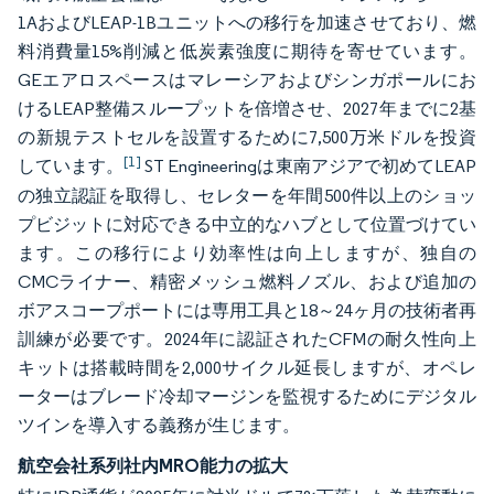
1AおよびLEAP-1Bユニットへの移行を加速させており、燃
料消費量15%削減と低炭素強度に期待を寄せています。
GEエアロスペースはマレーシアおよびシンガポールにお
けるLEAP整備スループットを倍増させ、2027年までに2基
の新規テストセルを設置するために7,500万米ドルを投資
[1]
しています。
ST Engineeringは東南アジアで初めてLEAP
の独立認証を取得し、セレターを年間500件以上のショッ
プビジットに対応できる中立的なハブとして位置づけてい
ます。この移行により効率性は向上しますが、独自の
CMCライナー、精密メッシュ燃料ノズル、および追加の
ボアスコープポートには専用工具と18～24ヶ月の技術者再
訓練が必要です。2024年に認証されたCFMの耐久性向上
キットは搭載時間を2,000サイクル延長しますが、オペレ
ーターはブレード冷却マージンを監視するためにデジタル
ツインを導入する義務が生じます。
航空会社系列社内MRO能力の拡大