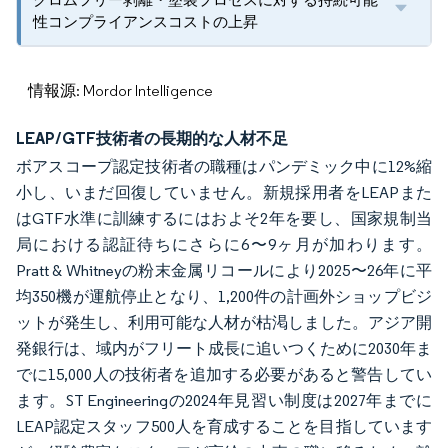
性コンプライアンスコストの上昇
情報源: Mordor Intelligence
LEAP/GTF技術者の長期的な人材不足
ボアスコープ認定技術者の職種はパンデミック中に12%縮
小し、いまだ回復していません。新規採用者をLEAPまた
はGTF水準に訓練するにはおよそ2年を要し、国家規制当
局における認証待ちにさらに6〜9ヶ月が加わります。
Pratt & Whitneyの粉末金属リコールにより2025〜26年に平
均350機が運航停止となり、1,200件の計画外ショップビジ
ットが発生し、利用可能な人材が枯渇しました。アジア開
発銀行は、域内がフリート成長に追いつくために2030年ま
でに15,000人の技術者を追加する必要があると警告してい
ます。ST Engineeringの2024年見習い制度は2027年までに
LEAP認定スタッフ500人を育成することを目指しています