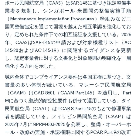
ポール民間航空局（CAAS）はSAR-145に基づき認定整備事
業者を規制し、シンガポール-米国間の整備実施手順
（Maintenance Implementation Procedures）枠組みなど二
国間整備協定を通じて国境を越えた相互承認を強化してお
り、定められた条件下での相互認証を支援している。2026
年、CAASはSAR-145の申請および対象機種リスト（AC
145-20およびAC 145-19）に関連するガイダンスを更新
し、認定事業者に対する文書化と対象範囲の明確化を一層
強化する方向を示した。
域内全体でコンプライアンス要件は各国主権に基づき、文
書量の多い体制が続いている。マレーシア民間航空局
（CAAM）はCAD 8601（CAAM Part 145）を適用し、Part
Mに基づく継続的耐空性要件も併せて運用している。タイ
民間航空局（CAAT）はTCAR 8 Part 145のもとで修理事業
者を認証している。フィリピン民間航空局（CAAP）は
2025年7月にNPRM-003-2025を公表し、整備・オーバーホ
ール・改修の実施・承認権限に関するPCAR Part 9の改正