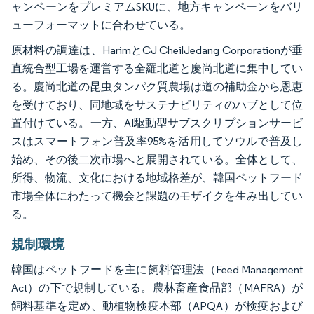
ャンペーンをプレミアムSKUに、地方キャンペーンをバリ
ューフォーマットに合わせている。
原材料の調達は、HarimとCJ CheilJedang Corporationが垂
直統合型工場を運営する全羅北道と慶尚北道に集中してい
る。慶尚北道の昆虫タンパク質農場は道の補助金から恩恵
を受けており、同地域をサステナビリティのハブとして位
置付けている。一方、AI駆動型サブスクリプションサービ
スはスマートフォン普及率95%を活用してソウルで普及し
始め、その後二次市場へと展開されている。全体として、
所得、物流、文化における地域格差が、韓国ペットフード
市場全体にわたって機会と課題のモザイクを生み出してい
る。
規制環境
韓国はペットフードを主に飼料管理法（Feed Management
Act）の下で規制している。農林畜産食品部（MAFRA）が
飼料基準を定め、動植物検疫本部（APQA）が検疫および