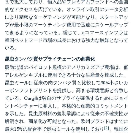
まで拡大しており、輸入品やプレミアムブランドへの全国
的なアクセスを広げている。オンライン取引のデータ分析
により精密なターゲティングが可能となり、スタートアッ
プが最小限のマーケティング費用で迅速にスケールアップ
できるようになっている。総じて、eコマースインフラは
韓国ペットフード市場の成長における強力な触媒となって
いる。
昆虫タンパク質サプライチェーンの商業化
慶尚北道のパイロット規模のアメリカミズアブ農場は、低
アレルゲンキブルに使用できる十分な生産量を達成した。
昆虫ミールは従来の肉タンパク質と比較して90%小さいカ
ーボンフットプリントを提供し、高まる環境意識と合致し
ている。Cargillは独自のサプライを確保するためにジョイ
ントベンチャーに参入し、本格的な産業的コミットメント
を示した。昆虫原材料の規制承認により従来の不確実性が
解消され、商業化が可能となった。欧州ブランドはすでに
[2]
最大15%の配合率で昆虫ミールを使用しており
、韓国企