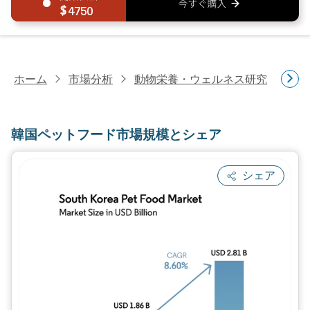
4750
ホーム
市場分析
動物栄養・ウェルネス研究
ペ
韓国ペットフード市場規模とシェア
シェア