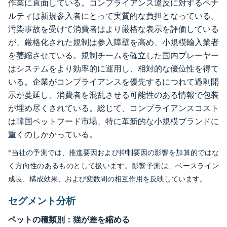
作業に直面している。コンプライアンス違反に対するペナ
ルティは新規参入者にとって実質的な負担となっている。
汚染事故を受けて消費者はより厳格な表示を評価している
が、厳格化された規制は参入障壁を高め、小規模輸入業者
を萎縮させている。規制チームを確立した国内プレーヤー
はシステムをより効率的に運用し、相対的な優位性を得て
いる。企業がコンプライアンスを優先するにつれて過剰開
示が蔓延し、消費者を混乱させる可能性のある情報で包装
が埋め尽くされている。総じて、コンプライアンスコスト
は韓国ペットフード市場、特に革新的な小規模ブランドに
重くのしかかっている。
*当社の予測では、推進要因および抑制要因の影響を加算的ではな
く方向性のあるものとして扱います。影響予測は、ベースライン
成長、構成効果、および変数間の相互作用を反映しています。
セグメント分析
ペットの種類別：猫が差を縮める