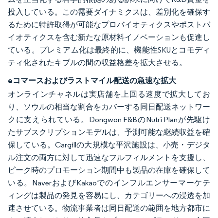
投入している。この需要ダイナミクスは、差別化を確保す
るために特許取得が可能なプロバイオティクスやポストバ
イオティクスを含む新たな原材料イノベーションも促進し
ている。プレミアム化は最終的に、機能性SKUとコモディ
ティ化されたキブルの間の収益格差を拡大させる。
eコマースおよびラストマイル配送の急速な拡大
オンラインチャネルは実店舗を上回る速度で拡大してお
り、ソウルの相当な割合をカバーする同日配送ネットワー
クに支えられている。Dongwon F&BのNutri Planが先駆け
たサブスクリプションモデルは、予測可能な継続収益を確
保している。Cargillの大規模な平沢施設は、小売・デジタ
ル注文の両方に対して迅速なフルフィルメントを支援し、
ピーク時のプロモーション期間中も製品の在庫を確保して
いる。NaverおよびKakaoでのインフルエンサーマーケテ
ィングは製品の発見を容易にし、カテゴリーへの浸透を加
速させている。物流事業者は同日配送の範囲を地方都市に