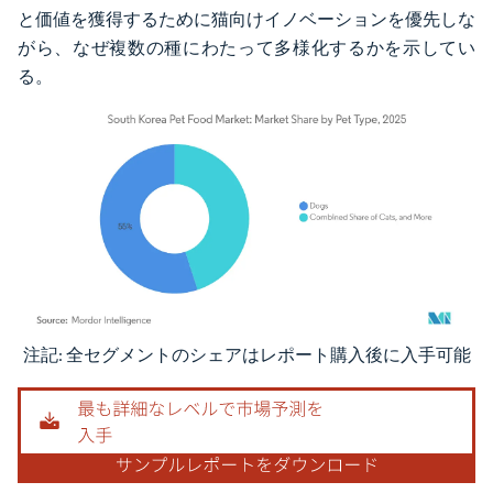
と価値を獲得するために猫向けイノベーションを優先しな
がら、なぜ複数の種にわたって多様化するかを示してい
る。
注記: 全セグメントのシェアはレポート購入後に入手可能
画像 © Mordor Intelligence。再利用にはCC BY 4.0の表示が必要です。