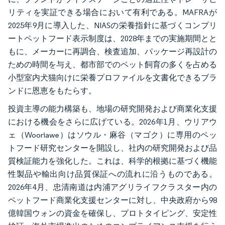
リティを実証できる場合において有利である。MAFRAが
2025年9月に導入した、NIASの栄養指針に基づくコンプリ
ートペットフード表示制度は、2028年までの実施期間とと
もに、メーカーに再調合、検査追加、パッケージ再設計の
ための時間を与え、都市部でのペット飼育の多くを占める
小型室内犬猫向けに栄養プロファイルを文書化できるブラ
ンドに恩恵をもたらす。
投資主導の能力構築も、地場の研究開発および商業化支援
における機会をさらに広げている。2026年1月、ウリアウ
ェ（Wooriawe）はソウル・麻谷（マゴク）に専用のペッ
トフード研究センターを開設し、社内の研究開発および品
質検証能力を強化した。これは、科学的根拠に基づく機能
性製品や輸出向け品質保証への流れに沿うものである。
2026年4月、忠清南道は内浦アグリライフクラスター内の
ペットフード商業化支援センターに対し、中央政府から98
億韓国ウォンの資金を確保し、プロトタイピング、安定性