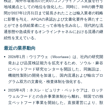
検証、海外市場進出のためのコンプライアンス支援を行う
地域拠点としての地位を強化した。同時に、IHRの猶予期
間が2027年12月31日まで延長されたことは輸入業者の戦略
に影響を与え、APQAの承認および文書化要件を満たすこ
とができる供給業者にとって余地を生み出し、現代的な流
通形態や急成長するオンラインチャネルにおける流通の継
続性を支えている。
最近の業界動向
2026年1月：ウリアウェ（Wooriawe）は、社内の研究開
発および品質検証能力を拡充するため、ソウル・麻谷
にペットフード研究センターを開設した。同施設は、
機能性製剤の開発を加速し、国内流通および輸出プロ
グラム双方の文書化・検査体制を強化する。
2025年4月：ネスレ・ピュリナ・ペットケアは、ロッテ
ウェルフードとの合弁事業体制から離れ、韓国での独
立ペットフード事業を開始した。直接運営により、獣