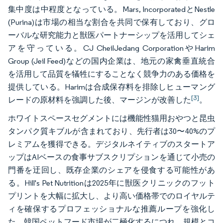
集中度は中程度となっている。Mars, IncorporatedとNestle
(Purina)は市場の相当な割合を共同で保有しており、グロ
ーバルな研究能力と獣医パートナーシップを活用してシェ
アを守っている。CJ CheilJedang CorporationやHarim
Group (Jeil Feed)などの国内企業は、地元の家禽垂直統合
を活用して品質を犠牲にすることなく競争力のある価格を
提供している。Harimは合成保存料を排除しヒューマング
[3]
レードの原材料を強調した後、マージンが改善した
。
ホワイトスペースセグメントには機能性猫用おやつと昆虫
タンパク質キブルが含まれており、先行者は30〜40%のプ
レミアムを獲得できる。デジタルネイティブのスタートア
ップはAIベースの食事サブスクリプションを通じて小売の
門番を迂回し、既存企業のシェアを侵食する可能性があ
る。Hill's Pet Nutritionは2025年に獣医クリニックのフット
プリントを大幅に拡大し、より高い価格帯でのロイヤルテ
ィを確保するプロフェッショナルな推薦ループを強化し
た。韓国ペットフード市場が二極化するにつれ、規模とコ