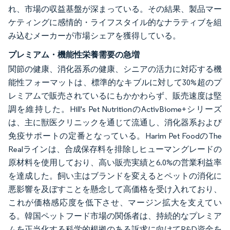
れ、市場の収益基盤が深まっている。その結果、製品マー
ケティングに感情的・ライフスタイル的なナラティブを組
み込むメーカーが市場シェアを獲得している。
プレミアム・機能性栄養需要の急増
関節の健康、消化器系の健康、シニアの活力に対応する機
能性フォーマットは、標準的なキブルに対して30%超のプ
レミアムで販売されているにもかかわらず、販売速度は堅
調を維持した。Hill's Pet NutritionのActivBiome+シリーズ
は、主に獣医クリニックを通じて流通し、消化器系および
免疫サポートの定番となっている。Harim Pet FoodのThe
Realラインは、合成保存料を排除しヒューマングレードの
原材料を使用しており、高い販売実績と6.0%の営業利益率
を達成した。飼い主はブランドを変えるとペットの消化に
悪影響を及ぼすことを懸念して高価格を受け入れており、
これが価格感応度を低下させ、マージン拡大を支えてい
る。韓国ペットフード市場の関係者は、持続的なプレミア
ムを正当化する科学的根拠のある訴求に向けてR&D資金を