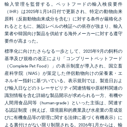
輸入管理を監督する。ペットフードの輸入検疫要件
（IHR）は2025年1月14日付で更新され、特定の動物由来
原料（反芻動物由来成分を含む）に対する条件が厳格化さ
れるとともに、施設レベルの検証への依存が強まり、輸入
業者や韓国向け製品を供給する海外メーカーに対する遵守
要件が高まった。
標準化に向けたさらなる一歩として、2025年9月の飼料の
基準及び規格の改正により「コンプリートペットフード
（Complete Pet Food）」の表示制度が導入され、国立畜
産科学院（NIAS）が策定した伴侶動物向けの栄養素・エ
ネルギー指針に基づいている。表示規則では、製造日およ
び輸入日などのトレーサビリティ関連情報や原材料関連の
識別情報を含む詳細な製品開示が求められる一方、有機や
人間用食品同等（human-grade）といった主張は、関連す
る認証制度（例えば、環境親和的農業及び水産業の育成並
びに有機食品等の管理に関する法律に基づく有機表示）に
よる裏付けがない限り制限される。2026年1月からは、輸