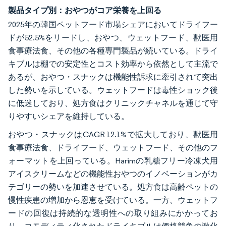
製品タイプ別：おやつがコア栄養を上回る
2025年の韓国ペットフード市場シェアにおいてドライフー
ドが52.5%をリードし、おやつ、ウェットフード、獣医用
食事療法食、その他の各種専門製品が続いている。ドライ
キブルは棚での安定性とコスト効率から依然として主流で
あるが、おやつ・スナックは機能性訴求に牽引されて突出
した勢いを示している。ウェットフードは毒性ショック後
に低迷しており、処方食はクリニックチャネルを通じて守
りやすいシェアを維持している。
おやつ・スナックはCAGR 12.1%で拡大しており、獣医用
食事療法食、ドライフード、ウェットフード、その他のフ
ォーマットを上回っている。Harimの乳糖フリー冷凍犬用
アイスクリームなどの機能性おやつのイノベーションがカ
テゴリーの勢いを加速させている。処方食は高齢ペットの
慢性疾患の増加から恩恵を受けている。一方、ウェットフ
ードの回復は持続的な透明性への取り組みにかかってお