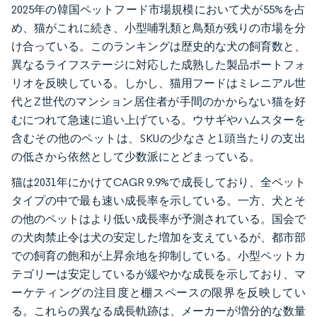
2025年の韓国ペットフード市場規模において犬が55%を占
め、猫がこれに続き、小型哺乳類と鳥類が残りの市場を分
け合っている。このランキングは歴史的な犬の飼育数と、
異なるライフステージに対応した成熟した製品ポートフォ
リオを反映している。しかし、猫用フードはミレニアル世
代とZ世代のマンション居住者が手間のかからない猫を好
むにつれて急速に追い上げている。ウサギやハムスターを
含むその他のペットは、SKUの少なさと1頭当たりの支出
の低さから依然として少数派にとどまっている。
猫は2031年にかけてCAGR 9.9%で成長しており、全ペット
タイプの中で最も速い成長率を示している。一方、犬とそ
の他のペットはより低い成長率が予測されている。国会で
の犬肉禁止令は犬の安定した増加を支えているが、都市部
での飼育の飽和が上昇余地を抑制している。小型ペットカ
テゴリーは安定しているが緩やかな成長を示しており、マ
ーケティングの注目度と棚スペースの限界を反映してい
る。これらの異なる成長軌跡は、メーカーが増分的な数量