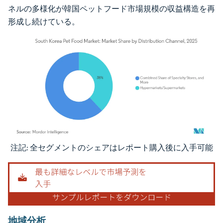
ネルの多様化が韓国ペットフード市場規模の収益構造を再
形成し続けている。
注記: 全セグメントのシェアはレポート購入後に入手可能
画像 © Mordor Intelligence。再利用にはCC BY 4.0の表示が必要です。
地域分析