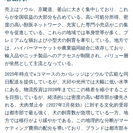
売上はソウル、京畿道、釜山に大きく集中しており、これ
らが全国収益の大部分を占めている。高い可処分所得、密
度の高い獣医ネットワーク、充実した専門小売店がこの集
中を促進している。これらの地域では単身世帯が多く、プ
レミアムな猫および小型犬の飼育を牽引している。地方で
は、ハイパーマーケットや農業協同組合に依存しており、
輸入品やニッチ製品へのアクセスが制限され、バリュー層
が依然として主流となっている。
2025年時点でeコマースのカバレッジはソウルで広範な同
日配送を提供しているが、大邱や光州では大幅に低い水準
にある。物流投資は2028年までにこの格差を縮小すること
を目指しているが、経済的には密度の高い都市部が優先さ
れる。犬肉禁止令（2027年2月発効）に対する文化的受容
は都市部で最も強く、犬の飼育数が急増している一方、地
方では移行がより緩やかである。この地理的な分断がマー
ケティング費用の配分を導いており、ブランドは都市部キ