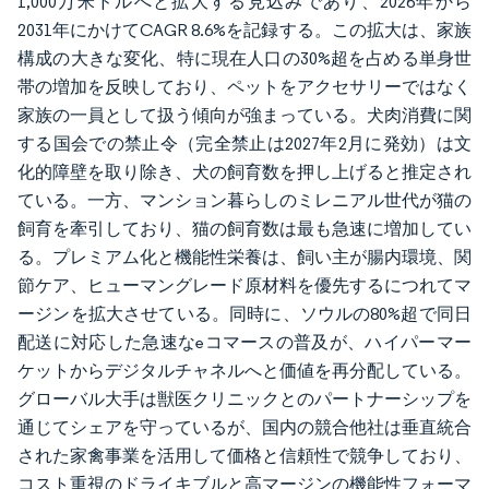
1,000万米ドルへと拡大する見込みであり、2026年から
2031年にかけてCAGR 8.6%を記録する。この拡大は、家族
構成の大きな変化、特に現在人口の30%超を占める単身世
帯の増加を反映しており、ペットをアクセサリーではなく
家族の一員として扱う傾向が強まっている。犬肉消費に関
する国会での禁止令（完全禁止は2027年2月に発効）は文
化的障壁を取り除き、犬の飼育数を押し上げると推定され
ている。一方、マンション暮らしのミレニアル世代が猫の
飼育を牽引しており、猫の飼育数は最も急速に増加してい
る。プレミアム化と機能性栄養は、飼い主が腸内環境、関
節ケア、ヒューマングレード原材料を優先するにつれてマ
ージンを拡大させている。同時に、ソウルの80%超で同日
配送に対応した急速なeコマースの普及が、ハイパーマー
ケットからデジタルチャネルへと価値を再分配している。
グローバル大手は獣医クリニックとのパートナーシップを
通じてシェアを守っているが、国内の競合他社は垂直統合
された家禽事業を活用して価格と信頼性で競争しており、
コスト重視のドライキブルと高マージンの機能性フォーマ