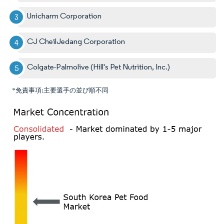
Unicharm Corporation
CJ CheilJedang Corporation
Colgate-Palmolive (Hill's Pet Nutrition, Inc.)
*免責事項:主要選手の並び順不同