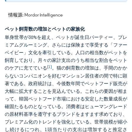
情報源: Mordor Intelligence
ペット飼育数の増加とペットの家族化
単身世帯が30%を超え、ペットが誕生日パーティー、プレ
ミアムグルーミング、さらには保険まで享受する「ファー
ベイビー」文化を牽引している。人口の相当数がペットを
飼育しており、月々の家計支出のうち相当な割合をペット
[1]
のケアに充てている
。猫の飼育数の増加は、手間のかか
らないコンパニオンを好むマンション居住者の間で特に顕
著である。政府統計は、今後数年間でペットフード販売が
大幅に拡大することを見込んでいる。これらの要因が相ま
って、韓国ペットフード市場における安定した数量成長が
確固たるものとなっている。消費者はヒューマングレード
の原材料基準を遵守するブランドをますます求めており、
プレミアム化のトレンドを強化している。世帯規模が縮小
し続けるにつれ、1頭当たりの支出は増加すると推定さ