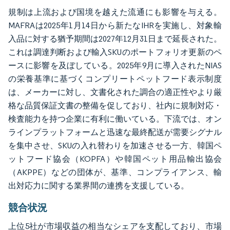
規制は上流および国境を越えた流通にも影響を与える。
MAFRAは2025年1月14日から新たなIHRを実施し、対象輸
入品に対する猶予期間は2027年12月31日まで延長された。
これは調達判断および輸入SKUのポートフォリオ更新のペ
ースに影響を及ぼしている。2025年9月に導入されたNIAS
の栄養基準に基づくコンプリートペットフード表示制度
は、メーカーに対し、文書化された調合の適正性やより厳
格な品質保証文書の整備を促しており、社内に規制対応・
検査能力を持つ企業に有利に働いている。下流では、オン
ラインプラットフォームと迅速な最終配送が需要シグナル
を集中させ、SKUの入れ替わりを加速させる一方、韓国ペ
ットフード協会（KOPFA）や韓国ペット用品輸出協会
（AKPPE）などの団体が、基準、コンプライアンス、輸
出対応力に関する業界間の連携を支援している。
競合状況
上位5社が市場収益の相当なシェアを支配しており、市場