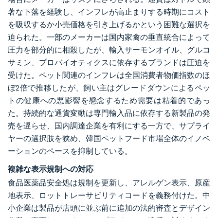
著な下落を経験し、インフレが高止まりする時期にコスト
を吸収するか小売価格を引き上げるかという困難な選択を
迫られた。一部のメーカーは国内家禽の垂直統合によって
圧力を部分的に相殺したが、輸入サーモンオイル、グルコ
サミン、プロバイオティクスに依存するブランドは圧迫を
受けた。ペット関連のインフレは全国消費者物価指数のほ
ぼ2倍で推移したが、飼い主はグレードダウンによるペッ
トの健康への悪影響を懸念するため需要は粘着的であっ
た。持続的な通貨変動は専門輸入品に依存する新製品の発
売を遅らせ、国内調達企業を有利にする一方で、サプライ
ヤーの選択肢を狭め、韓国ペットフード市場全体のイノベ
ーションのペースを抑制している。
複雑な表示規制への対応
食品医薬品安全処は規制を更新し、アレルゲン表示、原産
地表示、ロットトレーサビリティコードを義務付けた。中
小企業は製品が店頭に並ぶ前に追加の法的審査とデザイン