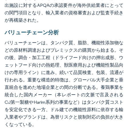
出施設に対するAPQAの承認要件が海外供給業者にとって
の関門項目となり、輸入業者の資格審査および監査手続き
が再構築された。
バリューチェーン分析
バリューチェーンは、タンパク質、脂肪、機能性添加物な
どの原材料調達およびプレミックスの購買から始まる。そ
の後、調合・加工工程（ドライフード向けの押出成形、ウ
ェットフード向けの熱処理、獣医療用および機能性製品向
けの専用ライン）に進み、続いて品質検査、包装、流通が
行われる。重要な構造的特徴は、グローバル大手企業と垂
直統合を進めた地場企業との間の分断である。養鶏事業を
統合した国内メーカー（本レポートの文脈で言及される
CJ第一製糖やHarim系列の事業など）はタンパク質コスト
を安定化できる一方、ドル建ての機能性原料に依存する輸
入業者やブランドは、為替リスクと規制対応の負担が大き
くなっている。