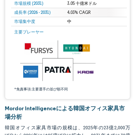
市場規模 (2031)
3.05 十億米ドル
成長率 (2026 - 2031)
4.03% CAGR
市場集中度
中
画像 © Mordor Intelligence。再利用にはCC BY 4.0の表示が必要です。
主要プレーヤー
*免責事項:主要選手の並び順不同
Mordor Intelligenceによる韓国オフィス家具市
場分析
韓国オフィス家具市場の規模は、2025年の23億2,000万