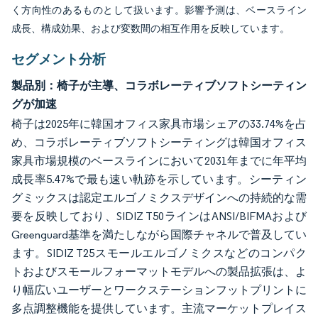
く方向性のあるものとして扱います。影響予測は、ベースライン
成長、構成効果、および変数間の相互作用を反映しています。
セグメント分析
製品別：椅子が主導、コラボレーティブソフトシーティン
グが加速
椅子は2025年に韓国オフィス家具市場シェアの33.74%を占
め、コラボレーティブソフトシーティングは韓国オフィス
家具市場規模のベースラインにおいて2031年までに年平均
成長率5.47%で最も速い軌跡を示しています。シーティン
グミックスは認定エルゴノミクスデザインへの持続的な需
要を反映しており、SIDIZ T50ラインはANSI/BIFMAおよび
Greenguard基準を満たしながら国際チャネルで普及してい
ます。SIDIZ T25スモールエルゴノミクスなどのコンパク
トおよびスモールフォーマットモデルへの製品拡張は、よ
り幅広いユーザーとワークステーションフットプリントに
多点調整機能を提供しています。主流マーケットプレイス