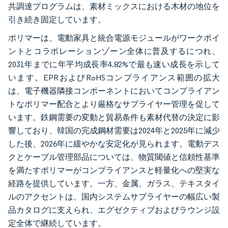
共調達プログラムは、素材ミックスにおける木材の地位を
引き続き固定しています。
ポリマーは、電動家具と統合電源モジュールがワークポイ
ントとコラボレーションゾーン全体に普及するにつれ、
2031年までに年平均成長率4.82%で最も速い成長を示して
います。EPRおよびRoHSコンプライアンス範囲の拡大
は、電子機器隣接コンポーネントにおいてコンプライアン
トなポリマー配合とより厳格なサプライヤー管理を促して
います。鉄鋼需要の変動と貿易条件も素材代替の決定に影
響しており、韓国の完成鋼材需要は2024年と2025年に減少
した後、2026年に緩やかな安定化が見られます。電動デス
クとケーブル管理部品については、物質閾値と信頼性基準
を満たすポリマーがコンプライアンスと軽量化への堅実な
経路を提供しています。一方、金属、ガラス、テキスタイ
ルのアクセントは、国内システムサプライヤーの幅広い製
品カタログに支えられ、エグゼクティブおよびラウンジ設
定全体で継続しています。