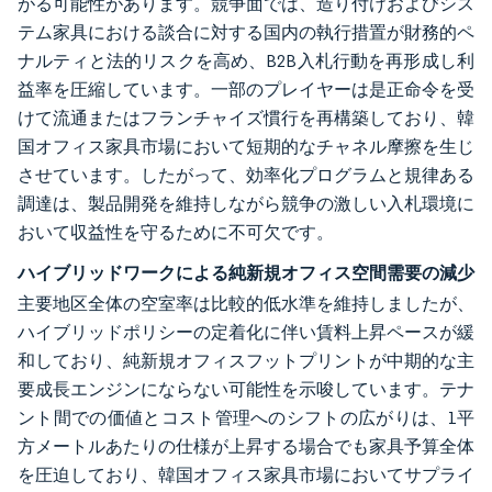
がる可能性があります。競争面では、造り付けおよびシス
テム家具における談合に対する国内の執行措置が財務的ペ
ナルティと法的リスクを高め、B2B入札行動を再形成し利
益率を圧縮しています。一部のプレイヤーは是正命令を受
けて流通またはフランチャイズ慣行を再構築しており、韓
国オフィス家具市場において短期的なチャネル摩擦を生じ
させています。したがって、効率化プログラムと規律ある
調達は、製品開発を維持しながら競争の激しい入札環境に
おいて収益性を守るために不可欠です。
ハイブリッドワークによる純新規オフィス空間需要の減少
主要地区全体の空室率は比較的低水準を維持しましたが、
ハイブリッドポリシーの定着化に伴い賃料上昇ペースが緩
和しており、純新規オフィスフットプリントが中期的な主
要成長エンジンにならない可能性を示唆しています。テナ
ント間での価値とコスト管理へのシフトの広がりは、1平
方メートルあたりの仕様が上昇する場合でも家具予算全体
を圧迫しており、韓国オフィス家具市場においてサプライ