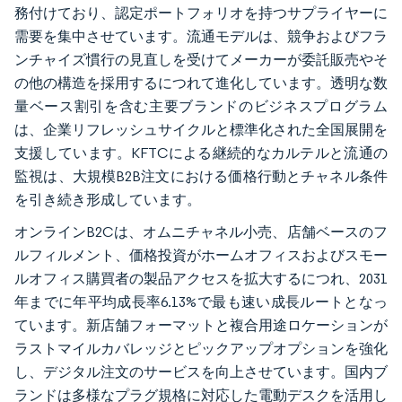
務付けており、認定ポートフォリオを持つサプライヤーに
需要を集中させています。流通モデルは、競争およびフラ
ンチャイズ慣行の見直しを受けてメーカーが委託販売やそ
の他の構造を採用するにつれて進化しています。透明な数
量ベース割引を含む主要ブランドのビジネスプログラム
は、企業リフレッシュサイクルと標準化された全国展開を
支援しています。KFTCによる継続的なカルテルと流通の
監視は、大規模B2B注文における価格行動とチャネル条件
を引き続き形成しています。
オンラインB2Cは、オムニチャネル小売、店舗ベースのフ
ルフィルメント、価格投資がホームオフィスおよびスモー
ルオフィス購買者の製品アクセスを拡大するにつれ、2031
年までに年平均成長率6.13%で最も速い成長ルートとなっ
ています。新店舗フォーマットと複合用途ロケーションが
ラストマイルカバレッジとピックアップオプションを強化
し、デジタル注文のサービスを向上させています。国内ブ
ランドは多様なプラグ規格に対応した電動デスクを活用し