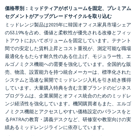
価格帯別：ミッドティアがボリュームを固定、プレミアム
セグメントがアップグレードサイクルを取り込む
ミッドレンジ製品は2025年に韓国オフィス家具市場シェア
の53.19%を占め、価値と柔軟性が優先される改修とフィッ
トアウトにおいてボリュームを固定しています。テナント
間での安定した賃料上昇とコスト重視が、測定可能な職場
最適化をもたらす耐久性のある仕上げ、モジュラー性、エ
ルゴノミクス機能への需要を強化しています。全国的な販
売、物流、設置能力を持つ統合メーカーは、標準化された
システムと迅速な展開でミッドレンジ入札を引き続き獲得
しています。大量購入特典を含む主要ブランドのビジネス
プログラムは、企業展開とオフィス統合のためのミッドレ
ンジ経済性を強化しています。機関購買者もまた、エルゴ
ノミクス機能とアクセスしやすい価格設定のバランスをと
るPATRAの教育・講義デスクなど、研修室や教室向けの実
績あるミッドレンジラインに依存しています。