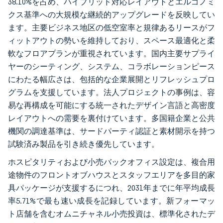
38.10%を占め、ハイブリッド対応レイアウトとエルゴノミ
クス基準への大規模な継続的アップグレードを反映してい
ます。主要ビジネス地区の低空室率と規律あるリースがフ
ィットアウトの勢いを維持しており、スペース最適化と柔
軟なフロアプランが重視されています。国内主要サプライ
ヤーのシーティング、システム、コラボレーションピース
にわたる幅広さは、包括的な企業展開とリフレッシュプロ
グラムを支援しています。法人プロジェクトの事例は、容
易な再構成を可能にする統一されたデザイン言語と高密度
レイアウトへの需要を裏付けています。多国籍企業と公共
機関の調達基準は、サードパーティ認証と素材開示を持つ
試験済み製品を引き続き優先しています。
ホスピタリティおよび小売バックオフィス設定は、複合用
途物件のフロントオブハウスとスタッフエリアを多目的家
具パッケージが支援するにつれ、2031年までに年平均成長
率5.71%で最も速い成長を記録しています。新フォーマッ
ト店舗を含むオムニチャネル小売投資は、標準化されたデ