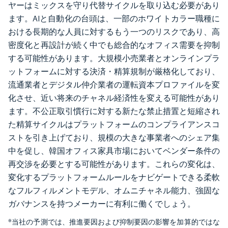
ヤーはミックスを守り代替サイクルを取り込む必要があり
ます。AIと自動化の台頭は、一部のホワイトカラー職種に
おける長期的な人員に対するもう一つのリスクであり、高
密度化と再設計が続く中でも総合的なオフィス需要を抑制
する可能性があります。大規模小売業者とオンラインプラ
ットフォームに対する決済・精算規制が厳格化しており、
流通業者とデジタル仲介業者の運転資本プロファイルを変
化させ、近い将来のチャネル経済性を変える可能性があり
ます。不公正取引慣行に対する新たな禁止措置と短縮され
た精算サイクルはプラットフォームのコンプライアンスコ
ストを引き上げており、規模の大きな事業者へのシェア集
中を促し、韓国オフィス家具市場においてベンダー条件の
再交渉を必要とする可能性があります。これらの変化は、
変化するプラットフォームルールをナビゲートできる柔軟
なフルフィルメントモデル、オムニチャネル能力、強固な
ガバナンスを持つメーカーに有利に働くでしょう。
*当社の予測では、推進要因および抑制要因の影響を加算的ではな