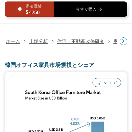
4750
ホーム
市場分析
住宅・不動産改修研究
家具・
韓国オフィス家具市場規模とシェア
シェア