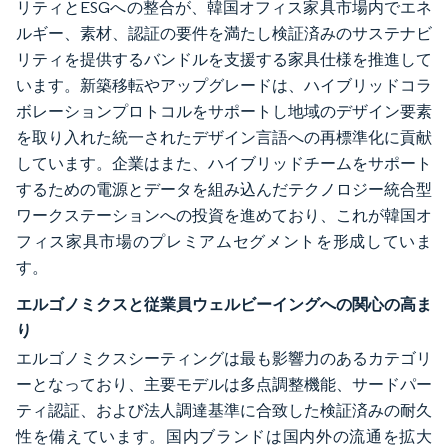
リティとESGへの整合が、韓国オフィス家具市場内でエネ
ルギー、素材、認証の要件を満たし検証済みのサステナビ
リティを提供するバンドルを支援する家具仕様を推進して
います。新築移転やアップグレードは、ハイブリッドコラ
ボレーションプロトコルをサポートし地域のデザイン要素
を取り入れた統一されたデザイン言語への再標準化に貢献
しています。企業はまた、ハイブリッドチームをサポート
するための電源とデータを組み込んだテクノロジー統合型
ワークステーションへの投資を進めており、これが韓国オ
フィス家具市場のプレミアムセグメントを形成していま
す。
エルゴノミクスと従業員ウェルビーイングへの関心の高ま
り
エルゴノミクスシーティングは最も影響力のあるカテゴリ
ーとなっており、主要モデルは多点調整機能、サードパー
ティ認証、および法人調達基準に合致した検証済みの耐久
性を備えています。国内ブランドは国内外の流通を拡大