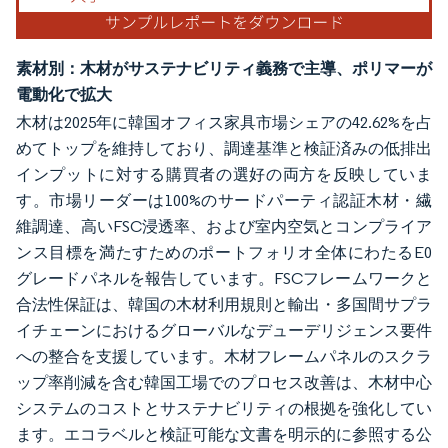
素材別：木材がサステナビリティ義務で主導、ポリマーが
電動化で拡大
木材は2025年に韓国オフィス家具市場シェアの42.62%を占
めてトップを維持しており、調達基準と検証済みの低排出
インプットに対する購買者の選好の両方を反映していま
す。市場リーダーは100%のサードパーティ認証木材・繊
維調達、高いFSC浸透率、および室内空気とコンプライア
ンス目標を満たすためのポートフォリオ全体にわたるE0
グレードパネルを報告しています。FSCフレームワークと
合法性保証は、韓国の木材利用規則と輸出・多国間サプラ
イチェーンにおけるグローバルなデューデリジェンス要件
への整合を支援しています。木材フレームパネルのスクラ
ップ率削減を含む韓国工場でのプロセス改善は、木材中心
システムのコストとサステナビリティの根拠を強化してい
ます。エコラベルと検証可能な文書を明示的に参照する公