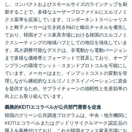
し、コンパクトおよびスモールサイズのラインナップを刷
新することで、多様なユーザープロファイルにエルゴノミ
クス基準を拡張しています。コンポーネントスペシャリス
トと椅子メーカーは引き続きR&Dと輸出チャネルを優先し
ており、韓国オフィス家具市場における韓国のエルゴノミ
クスシーティングの地域ハブとしての地位を強化していま
す。高さ調整可能なデスクは、非電動から電動バージョン
まで多様な価格帯とフォーマットで普及しており、オープ
ンプランの環境でシット・スタンドプロトコルを可能にし
ています。メーカーはまた、インプットコストの変動を管
理しながら継続的なエルゴノミクスイノベーションに資金
を提供するため、サプライチェーンの強靭性と生産効率の
向上にも取り組んでいます。
義務的KEITIエコラベルが公共部門需要を促進
韓国のグリーン公共調達プログラムは、中央・地方機関に
KEITIエコラベルまたはグッドリサイクルマーク認定品の
購入を義務付けており、これが韓国オフィス家具市場にお