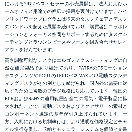
におけるSIDIZベストセラーの小売展開は、法人およびホ
ームオフィス用途での幅広い採用を裏付けています。ハイ
ブリッドワークプログラムは従来のタスクチェアとデスク
のバンドルを超えた展開を続けており、購買者はコラボレ
ーションとフォーカス空間をサポートするためにタスクシ
ーティングとラウンジピースやブースを組み合わせたレイ
アウトを好んでいます。
高さ調整可能なデスクはエルゴノミクスシーティングの自
然な補完製品であり続けており、PATRAのT5モーション
デスクレンジやPOUTのTEKDEC2 MAX UOP電動スタンデ
ィングデスクがその例として挙げられ、国内外の需要に対
応するために複数のプラグ規格に対応しています。韓国の
EPRおよびRoHSの適用範囲が全ての電気・電子製品に拡
大されたことで、電動デスクおよびアクセサリーの素材と
コンポーネント選定の基準が引き上げられています。一
方、入札における規制執行は、より透明な価格設定とチャ
ネル慣行を促し、収納とモジュラーシステムを価値と文書