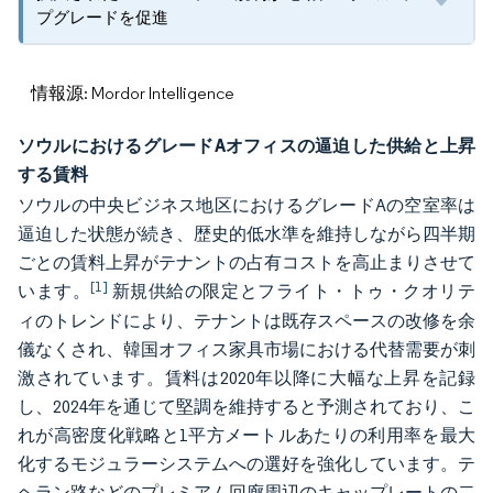
プグレードを促進
情報源: Mordor Intelligence
ソウルにおけるグレードAオフィスの逼迫した供給と上昇
する賃料
ソウルの中央ビジネス地区におけるグレードAの空室率は
逼迫した状態が続き、歴史的低水準を維持しながら四半期
ごとの賃料上昇がテナントの占有コストを高止まりさせて
[1]
います。
新規供給の限定とフライト・トゥ・クオリテ
ィのトレンドにより、テナントは既存スペースの改修を余
儀なくされ、韓国オフィス家具市場における代替需要が刺
激されています。賃料は2020年以降に大幅な上昇を記録
し、2024年を通じて堅調を維持すると予測されており、こ
れが高密度化戦略と1平方メートルあたりの利用率を最大
化するモジュラーシステムへの選好を強化しています。テ
ヘラン路などのプレミアム回廊周辺のキャップレートの二