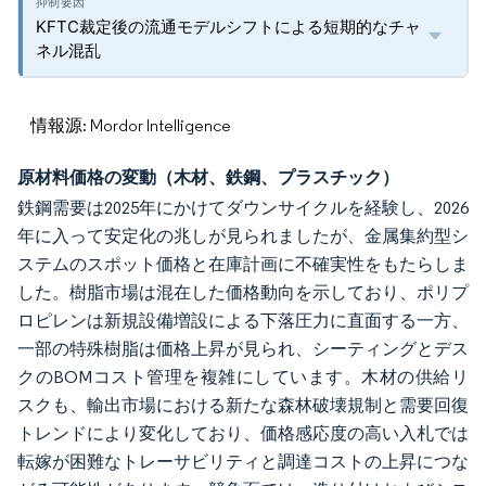
KFTC裁定後の流通モデルシフトによる短期的なチャ
ネル混乱
情報源: Mordor Intelligence
原材料価格の変動（木材、鉄鋼、プラスチック）
鉄鋼需要は2025年にかけてダウンサイクルを経験し、2026
年に入って安定化の兆しが見られましたが、金属集約型シ
ステムのスポット価格と在庫計画に不確実性をもたらしま
した。樹脂市場は混在した価格動向を示しており、ポリプ
ロピレンは新規設備増設による下落圧力に直面する一方、
一部の特殊樹脂は価格上昇が見られ、シーティングとデス
クのBOMコスト管理を複雑にしています。木材の供給リ
スクも、輸出市場における新たな森林破壊規制と需要回復
トレンドにより変化しており、価格感応度の高い入札では
転嫁が困難なトレーサビリティと調達コストの上昇につな