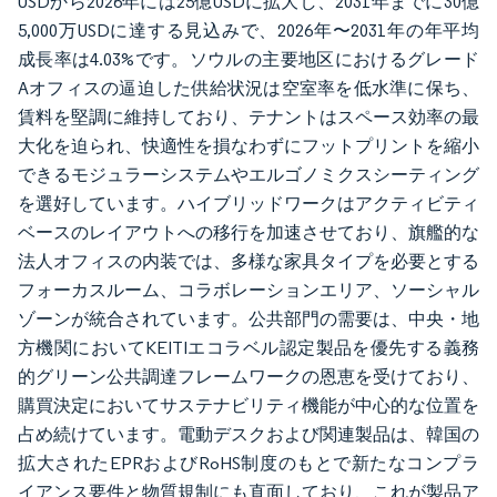
USDから2026年には25億USDに拡大し、2031年までに30億
5,000万USDに達する見込みで、2026年〜2031年の年平均
成長率は4.03%です。ソウルの主要地区におけるグレード
Aオフィスの逼迫した供給状況は空室率を低水準に保ち、
賃料を堅調に維持しており、テナントはスペース効率の最
大化を迫られ、快適性を損なわずにフットプリントを縮小
できるモジュラーシステムやエルゴノミクスシーティング
を選好しています。ハイブリッドワークはアクティビティ
ベースのレイアウトへの移行を加速させており、旗艦的な
法人オフィスの内装では、多様な家具タイプを必要とする
フォーカスルーム、コラボレーションエリア、ソーシャル
ゾーンが統合されています。公共部門の需要は、中央・地
方機関においてKEITIエコラベル認定製品を優先する義務
的グリーン公共調達フレームワークの恩恵を受けており、
購買決定においてサステナビリティ機能が中心的な位置を
占め続けています。電動デスクおよび関連製品は、韓国の
拡大されたEPRおよびRoHS制度のもとで新たなコンプラ
イアンス要件と物質規制にも直面しており、これが製品ア