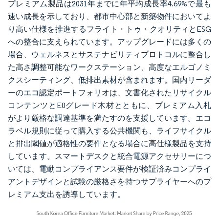
プレミアム製品は2031年までに年平均成長率4.69%で最も
速い成長を示しており、都市中心部と新築物件においてよ
り高い仕様を推進するフライト・トゥ・クオリティとESG
への整合に支えられています。アップグレードには多くの
場合、ウェルネスとサステナビリティプロトコルに整合し
た高さ調整可能なワークステーション、高度なエルゴノミ
クスシーティング、低排出素材が含まれます。国内リーダ
ーのエコ認定ポートフォリオは、文書化されたリサイクル
コンテンツとE0グレード木材とともに、プレミアム入札
がより厳格な調達基準を満たすのを支援しています。エコ
ラベル規則に従って購入する公共機関も、ライフサイクル
と排出閾値が適格性の要件となる場合に高仕様製品を支持
しています。スマートデスクと統合電源アクセサリーにつ
いては、電動コンプライアンス要件が検証済みコンプライ
アントデザインと試験の厳格さを持つサプライヤーへのプ
レミアム支出を誘導しています。