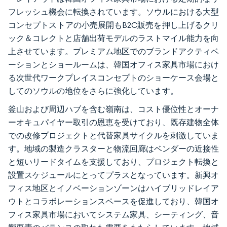
フレッシュ機会に転換されています。ソウルにおける大型
コンセプトストアの小売展開もB2C販売を押し上げるクリ
ック＆コレクトと店舗出荷モデルのラストマイル能力を向
上させています。プレミアム地区でのブランドアクティベ
ーションとショールームは、韓国オフィス家具市場におけ
る次世代ワークプレイスコンセプトのショーケース会場と
してのソウルの地位をさらに強化しています。
釜山および周辺ハブを含む嶺南は、コスト優位性とオーナ
ーオキュパイヤー取引の恩恵を受けており、既存建物全体
での改修プロジェクトと代替家具サイクルを刺激していま
す。地域の製造クラスターと物流回廊はベンダーの近接性
と短いリードタイムを支援しており、プロジェクト転換と
設置スケジュールにとってプラスとなっています。新興オ
フィス地区とイノベーションゾーンはハイブリッドレイア
ウトとコラボレーションスペースを促進しており、韓国オ
フィス家具市場においてシステム家具、シーティング、音