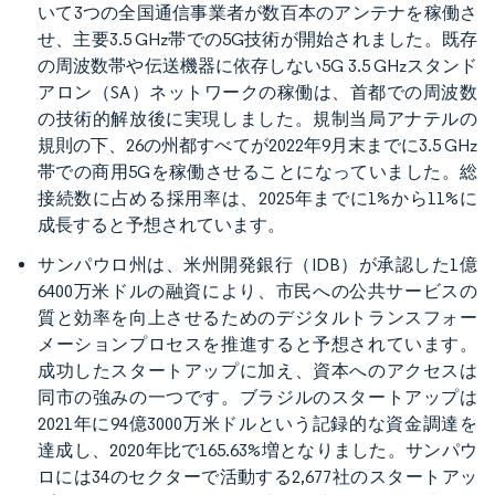
いて3つの全国通信事業者が数百本のアンテナを稼働さ
せ、主要3.5 GHz帯での5G技術が開始されました。既存
の周波数帯や伝送機器に依存しない5G 3.5 GHzスタンド
アロン（SA）ネットワークの稼働は、首都での周波数
の技術的解放後に実現しました。規制当局アナテルの
規則の下、26の州都すべてが2022年9月末までに3.5 GHz
帯での商用5Gを稼働させることになっていました。総
接続数に占める採用率は、2025年までに1%から11%に
成長すると予想されています。
サンパウロ州は、米州開発銀行（IDB）が承認した1億
6400万米ドルの融資により、市民への公共サービスの
質と効率を向上させるためのデジタルトランスフォー
メーションプロセスを推進すると予想されています。
成功したスタートアップに加え、資本へのアクセスは
同市の強みの一つです。ブラジルのスタートアップは
2021年に94億3000万米ドルという記録的な資金調達を
達成し、2020年比で165.63%増となりました。サンパウ
ロには34のセクターで活動する2,677社のスタートアッ