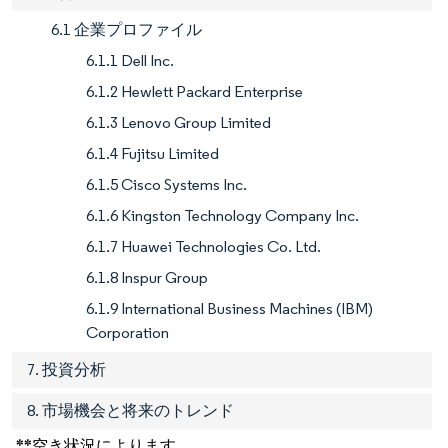
6.1 企業プロファイル
6.1.1 Dell Inc.
6.1.2 Hewlett Packard Enterprise
6.1.3 Lenovo Group Limited
6.1.4 Fujitsu Limited
6.1.5 Cisco Systems Inc.
6.1.6 Kingston Technology Company Inc.
6.1.7 Huawei Technologies Co. Ltd.
6.1.8 Inspur Group
6.1.9 International Business Machines (IBM)
Corporation
7. 投資分析
8. 市場機会と将来のトレンド
**空き状況によります