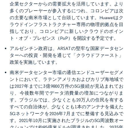
企業セクターからの需要拡大を活用しています。より
多くのプレーヤーが参入するにつれ、コロンビアは次
の主要な南米市場として台頭しています。Huaweiはク
ラウドインフラストラクチャー専用の物理的拠点を目
指しており、コロンビアに新しいクラウドのポイン
ト・オブ・プレゼンス（PoP）を開設する予定です。
アルゼンチン政府は、ARSATの堅牢な国家データセン
ターへの投資・開発を通じて「クラウドファースト」
政策を実施しています。
南米データセンター市場の通信エンドユーザーセグメ
ントにおいて、ラテンアメリカおよびカリブ海地域で
は2027年までに3億9800万件の5G接続が見込まれてお
り、今後数年間でデータ消費量の増加につながりま
す。ブラジルでは、少なくとも20万人の住民を有する
すべての自治体が、少なくとも1本のアンテナを備えた
5Gネットワークを2026年7月までに整備する見込みで
す。2021年10月に実施されたブラジルの5G周波数オー
クションでは約85億米ドルが調達されました。2035年