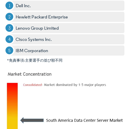
Dell Inc.
Hewlett Packard Enterprise
Lenovo Group Limited
Cisco Systems Inc.
IBM Corporation
*免責事項:主要選手の並び順不同