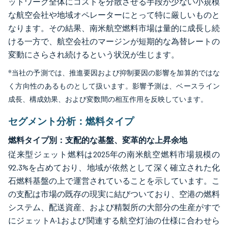
ットワーク全体にコストを分散させる手段が少ない小規模
な航空会社や地域オペレーターにとって特に厳しいものと
なります。その結果、南米航空燃料市場は量的に成長し続
ける一方で、航空会社のマージンが短期的な為替レートの
変動にさらされ続けるという状況が生じます。
*当社の予測では、推進要因および抑制要因の影響を加算的ではな
く方向性のあるものとして扱います。影響予測は、ベースライン
成長、構成効果、および変数間の相互作用を反映しています。
セグメント分析：燃料タイプ
燃料タイプ別：支配的な基盤、変革的な上昇余地
従来型ジェット燃料は2025年の南米航空燃料市場規模の
92.3%を占めており、地域が依然として深く確立された化
石燃料基盤の上で運営されていることを示しています。こ
の支配は市場の既存の現実に結びついており、空港の燃料
システム、配送資産、および精製所の大部分の生産がすで
にジェットA-1および関連する航空灯油の仕様に合わせら