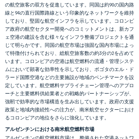
の航空旅客の双方を促進しています。同国は約90の国内路
線と94の直行国際路線という印象的なネットワークを維持
しており、堅固な航空インフラを示しています。コロンビ
ア政府の航空セクター開発へのコミットメントは、新カフ
ェ空港の建設を含む様々なインフラ整備プロジェクトを通
じて明らかです。同国の航空市場は強固な国内市場によっ
て特徴付けられており、総航空旅客数の約3分の2を占めて
います。コロンビアの空港は航空燃料の流通・管理システ
ムにおいて顕著な効率性を示しており、ボゴタのエル・ド
ラード国際空港などの主要施設が地域のベンチマークを設
定しています。航空燃料サプライチェーン管理へのアプロ
ーチと主要燃料供給業者との戦略的パートナーシップが、
強靭で効率的な市場構造を生み出しています。政府の支援
政策と地域内接続性への注力が、南米航空セクターにおけ
るコロンビアの地位をさらに強化しています。
アルゼンチンにおける南米航空燃料市場
アルゼンチンの航空燃料市場は、整備された空港ネットワ