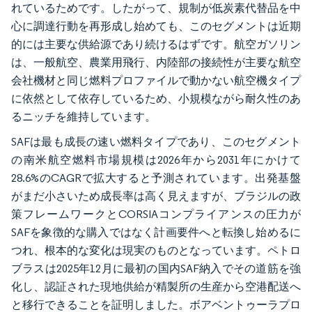
れているためです。したがって、規制が低炭素代替品を中
心に調達行動を再形成し始めても、このセグメントは近期
的には主要な供給源であり続けるはずです。航空ガソリン
は、一般航空、農業用飛行、内陸部の接続性が主要な航空
会社機材と同じ燃料プロファイルで動かない航空機タイプ
に依然として依存しているため、小規模ながら耐久性のあ
るニッチを維持しています。
SAFは最も成長の速い燃料タイプであり、このセグメント
の南米航空燃料市場規模は2026年から2031年にかけて
28.6%のCAGRで拡大すると予測されています。出発基盤
がまだ小さいため成長率は高く見えますが、ブラジルの政
策フレームワークとCORSIAコンプライアンスの圧力が
SAFを象徴的な購入ではなく計画要件へと転換し始めるに
つれ、根本的な変化は現実のものとなっています。ペトロ
ブラスは2025年12月に最初の国内SAF納入でその道筋を強
化し、認証された現地供給が精製所の生産から空港配送へ
と移行できることを証明しました。ボアベントゥーラプロ