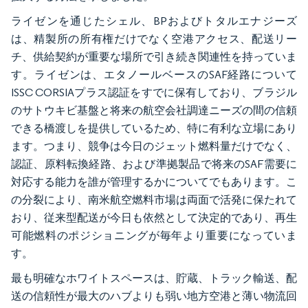
ライゼンを通じたシェル、BPおよびトタルエナジーズ
は、精製所の所有権だけでなく空港アクセス、配送リー
チ、供給契約が重要な場所で引き続き関連性を持っていま
す。ライゼンは、エタノールベースのSAF経路について
ISSC CORSIAプラス認証をすでに保有しており、ブラジル
のサトウキビ基盤と将来の航空会社調達ニーズの間の信頼
できる橋渡しを提供しているため、特に有利な立場にあり
ます。つまり、競争は今日のジェット燃料量だけでなく、
認証、原料転換経路、および準拠製品で将来のSAF需要に
対応する能力を誰が管理するかについてでもあります。こ
の分裂により、南米航空燃料市場は両面で活発に保たれて
おり、従来型配送が今日も依然として決定的であり、再生
可能燃料のポジショニングが毎年より重要になっていま
す。
最も明確なホワイトスペースは、貯蔵、トラック輸送、配
送の信頼性が最大のハブよりも弱い地方空港と薄い物流回