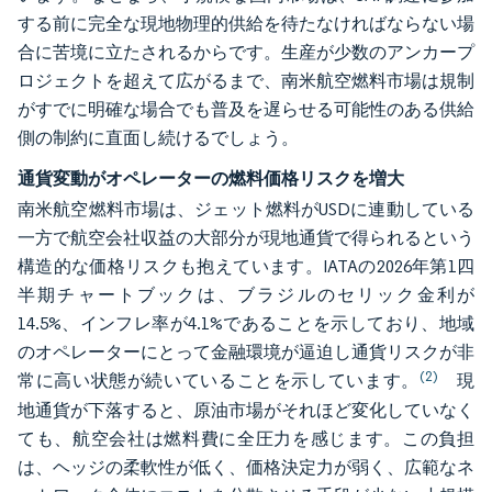
する前に完全な現地物理的供給を待たなければならない場
合に苦境に立たされるからです。生産が少数のアンカープ
ロジェクトを超えて広がるまで、南米航空燃料市場は規制
がすでに明確な場合でも普及を遅らせる可能性のある供給
側の制約に直面し続けるでしょう。
通貨変動がオペレーターの燃料価格リスクを増大
南米航空燃料市場は、ジェット燃料がUSDに連動している
一方で航空会社収益の大部分が現地通貨で得られるという
構造的な価格リスクも抱えています。IATAの2026年第1四
半期チャートブックは、ブラジルのセリック金利が
14.5%、インフレ率が4.1%であることを示しており、地域
のオペレーターにとって金融環境が逼迫し通貨リスクが非
(2)
常に高い状態が続いていることを示しています。
現
地通貨が下落すると、原油市場がそれほど変化していなく
ても、航空会社は燃料費に全圧力を感じます。この負担
は、ヘッジの柔軟性が低く、価格決定力が弱く、広範なネ