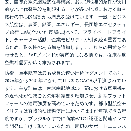
要、国際路線の継続的な再構築、および地理的条件が実用
的な地上代替手段を制限することが多い地域における航空
旅行の中心的役割から恩恵を受けています。一般・ビジネ
ス航空は、農業、鉱業、エネルギー、長距離エグゼクティ
ブ旅行に結びついた市場において、プライベートフライ
ト、チャーター活動、企業モビリティが引き続き重要であ
るため、耐久性のある層を追加します。これらの用途を合
わせると、SAFブレンドが実質的になる前でも、従来型航
空燃料需要が広く維持されます。
防衛・軍事航空は最も成長の速い用途セグメントであり、
2026年から2031年にかけて11.7%のCAGRが予測されてい
ます。主な理由は、南米南部地域の一部における軍用機材
の近代化が任務ごとの燃料需要を増加させ、新型プラット
フォームの運用強度を高めているためです。都市型航空モ
ビリティは直接的な燃料使用においてはまだ無視できる程
度ですが、ブラジルがすでに商業eVTOL認証と関連インフ
ラ開発に向けて動いているため、周辺のサポートエコシス