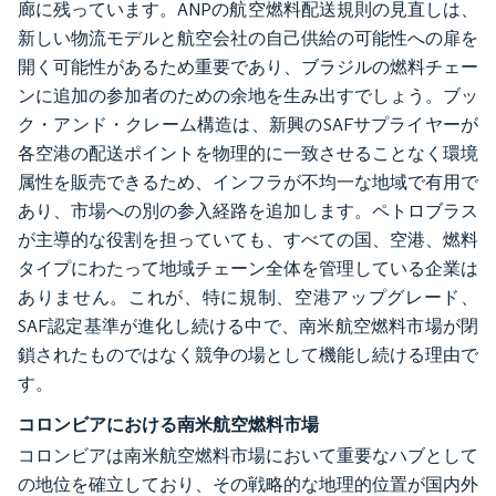
廊に残っています。ANPの航空燃料配送規則の見直しは、
新しい物流モデルと航空会社の自己供給の可能性への扉を
開く可能性があるため重要であり、ブラジルの燃料チェー
ンに追加の参加者のための余地を生み出すでしょう。ブッ
ク・アンド・クレーム構造は、新興のSAFサプライヤーが
各空港の配送ポイントを物理的に一致させることなく環境
属性を販売できるため、インフラが不均一な地域で有用で
あり、市場への別の参入経路を追加します。ペトロブラス
が主導的な役割を担っていても、すべての国、空港、燃料
タイプにわたって地域チェーン全体を管理している企業は
ありません。これが、特に規制、空港アップグレード、
SAF認定基準が進化し続ける中で、南米航空燃料市場が閉
鎖されたものではなく競争の場として機能し続ける理由で
す。
コロンビアにおける南米航空燃料市場
コロンビアは南米航空燃料市場において重要なハブとして
の地位を確立しており、その戦略的な地理的位置が国内外