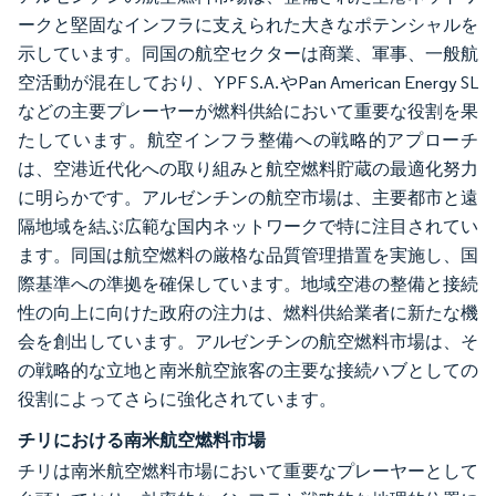
ークと堅固なインフラに支えられた大きなポテンシャルを
示しています。同国の航空セクターは商業、軍事、一般航
空活動が混在しており、YPF S.A.やPan American Energy SL
などの主要プレーヤーが燃料供給において重要な役割を果
たしています。航空インフラ整備への戦略的アプローチ
は、空港近代化への取り組みと航空燃料貯蔵の最適化努力
に明らかです。アルゼンチンの航空市場は、主要都市と遠
隔地域を結ぶ広範な国内ネットワークで特に注目されてい
ます。同国は航空燃料の厳格な品質管理措置を実施し、国
際基準への準拠を確保しています。地域空港の整備と接続
性の向上に向けた政府の注力は、燃料供給業者に新たな機
会を創出しています。アルゼンチンの航空燃料市場は、そ
の戦略的な立地と南米航空旅客の主要な接続ハブとしての
役割によってさらに強化されています。
チリにおける南米航空燃料市場
チリは南米航空燃料市場において重要なプレーヤーとして