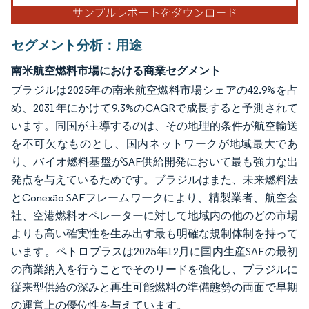
セグメント分析：用途
南米航空燃料市場における商業セグメント
ブラジルは2025年の南米航空燃料市場シェアの42.9%を占
め、2031年にかけて9.3%のCAGRで成長すると予測されて
います。同国が主導するのは、その地理的条件が航空輸送
を不可欠なものとし、国内ネットワークが地域最大であ
り、バイオ燃料基盤がSAF供給開発において最も強力な出
発点を与えているためです。ブラジルはまた、未来燃料法
とConexão SAFフレームワークにより、精製業者、航空会
社、空港燃料オペレーターに対して地域内の他のどの市場
よりも高い確実性を生み出す最も明確な規制体制を持って
います。ペトロブラスは2025年12月に国内生産SAFの最初
の商業納入を行うことでそのリードを強化し、ブラジルに
従来型供給の深みと再生可能燃料の準備態勢の両面で早期
の運営上の優位性を与えています。