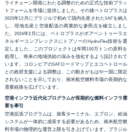
ライチェーン開発にわたる調整のための正式な技術プラッ
トフォームを市場に提供しました。その後ペトロブラスは
2025年12月にブラジルで初めて国内生産されたSAFを納入
し、現地生産と空港配送の商業的な参照点を確立しまし
た。2026年2月には、ペトロブラスがボアベントゥーラエ
ネルギーコンプレックスにトプソーのHydroFlex技術を選
定しました。このプロジェクトは年間100万トンの原料を
処理し、将来の地域供給の深みを強化するよう設計されて
います。コロンビアのSAFロードマップとエコペトロール
との政府支援による調整は、この動きがもはや一国に限定
されないことを示しており、南米航空燃料市場の長期的な
需要経路を広げています。
空港インフラ近代化プログラムが長期的な燃料インフラ需
要を牽引
空港拡張プログラムは、旅客ターミナル、エプロン、給油
システムが一体的に成長する必要があるため、南米航空燃
料市場の物理的な運営上限を引き上げています。ブラジル