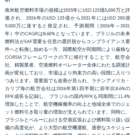
南米航空燃料市場の規模は2025年にUSD 122億5,000万と評
価され、2026年のUSD 133億から2031年にはUSD 200億
9,000万に達すると推定され、予測期間（2026年～2031
年）中のCAGRは8.60%となっています。ブラジルの未来
燃料法がSAF需要を任意の選択肢からコンプライアンス要
件へと転換し始める一方、国際航空が同期間により厳格な
CORSIAフレームワークの下に移行することで、航空会
社、精製業者、空港燃料オペレーター全体にわたる調達計
画が変化しており、市場はより拘束力の高い段階に入りつ
つあります。需要面でも改善が見られ、ラテンアメリカ・
カリブ海の航空会社は2026年第1四半期に前年比8.6%の
RPK成長を記録し、ブラジルの国内RPKも同期間に11.4%
増加したことで、航空機稼働率の向上と地域全体でのジェ
ット燃料引き取り量の増加が支えられています。同時に、
ブラジルとペルーにおける空港拡張および燃料取り扱い設
備の高度化が、より大型の航空機運航、過密なスケジュー