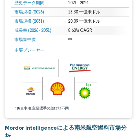
歴史データ期間
2021 - 2024
市場規模 (2026)
13.30 十億米ドル
市場規模 (2031)
20.09 十億米ドル
成長率 (2026 - 2031)
8.60% CAGR
市場集中度
中
画像 © Mordor Intelligence。再利用にはCC BY 4.0の表示が必要です。
主要プレーヤー
*免責事項:主要選手の並び順不同
Mordor Intelligenceによる南米航空燃料市場分
析