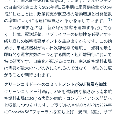
ことで、南米航空燃料市場を広げています。アルゼンチン
の自由化推進により2026年第1四半期に座席供給量が8.5%
増加したことは、政策変更が航空機の活動増加と出発便数
(1)
の増加にいかに迅速に転換されるかを示しています。
これが重要なのは、新路線が旅客を追加するだけでな
く、貯蔵、配送調整、サプライヤーの信頼性を必要とする
繰り返しの燃料需要ポイントを生み出すからです。この効
果は、単通路機材が高い日次稼働率で運航し、燃料を最も
即時的な運営変数の一つとする国内・短距離飛行において
特に顕著です。自由化が広がるにつれ、南米航空燃料市場
は需要が最大のハブのみにられるのではなく、地理的に広
がることが期待されます。
グリーンコリドーへのコミットメントがSAF普及を加速
グリーンコリドー計画は、SAFを試験的な概念から南米航
空燃料市場における実際の供給・コンプライアンス問題へ
と転換しつつあります。ブラジルのANACとANPは2024年
にConexão SAFフォーラムを立ち上げ、規制、認証、サプ