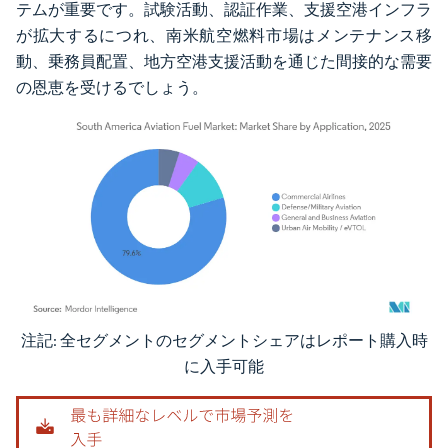
テムが重要です。試験活動、認証作業、支援空港インフラ
が拡大するにつれ、南米航空燃料市場はメンテナンス移
動、乗務員配置、地方空港支援活動を通じた間接的な需要
の恩恵を受けるでしょう。
注記: 全セグメントのセグメントシェアはレポート購入時
画像 © Mordor Intelligence。再利用にはCC BY 4.0の表示が必要です。
に入手可能