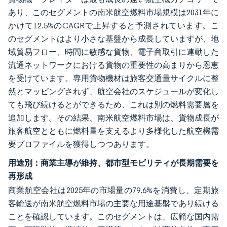
あり、このセグメントの南米航空燃料市場規模は2031年に
かけて12.5%のCAGRで上昇すると予測されています。こ
のセグメントはより小さな基盤から成長していますが、地
域貿易フロー、時間に敏感な貨物、電子商取引に連動した
流通ネットワークにおける貨物の重要性の高まりから恩恵
を受けています。専用貨物機材は旅客交通量サイクルに整
然とマッピングされず、航空会社のスケジュールが変化し
ても飛び続けるとができるため、これは別の燃料需要層を
追加します。その結果、南米航空燃料市場は、貨物成長が
旅客航空とともに燃料量を支えるより多様化した航空機需
要プロファイルを獲得しつつあります。
用途別：商業主導が維持、都市型モビリティが長期需要を
再形成
商業航空会社は2025年の市場量の79.6%を消費し、定期旅
客輸送が南米航空燃料市場の主要な用途基盤であり続ける
ことを確認しています。このセグメントは、広範な国内需