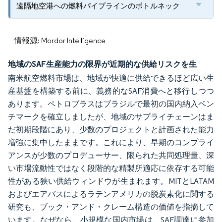
遠隔地空港への燃料パイプラインのボトルネック
情報源: Mordor Intelligence
地域のSAF生産能力の限界が近期的な供給リスクを生
南米航空燃料市場は、地域が快適に供給できるほど広い生
産基盤を構築する前に、義務的なSAF消費へと移行しつつ
あります。ペトロブラスはブラジルで最初の国内納入ベン
チマークを確立しましたが、地域のサプライチェーンはま
だ初期段階にあり、少数のプロジェクトと計画された能力
増強に集中したままです。これにより、早期のコンプライ
アンスが少数のプロデューサー、限られた共同処理量、深
い市場流動性ではなく段階的な精製所適応に依存する可能
性がある狭い供給ウィンドウが生まれます。MITとLATAM
およびエアバスによるラテンアメリカの脱炭素化に関する
研究も、ブック・アンド・クレーム構造の価値を指摘して
います。なぜなら、小規模な国内市場は、SAF調達に参加