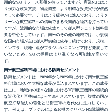
期的なSAFリソース基盤を持っていますが、商業化にはよ
り強力な政策支援、物流調整、より明確な投資実行が依然
として必要です。チリはより緩やかに進んでおり、よりク
リーンな航空燃料への信頼できる長期的な経路を持ってい
ますが、近期的な市場は依然として従来型ジェット燃料需
要を中心としています。南米のその他の地域では、小規模
な国内市場が主に従来型供給に依存し続けており、規模、
インフラ、現地生産がブラジルやコロンビアほど発展して
いないため、SAFの採用はより遅くなる可能性が高いで
す。
南米航空燃料市場における防衛セグメント
防衛セグメントは、2024年から2029年にかけて南米航空燃
料市場において大幅な成長が見込まれています。この成長
は主に、地域内の様々な国における軍用航空機隊の継続的
な近代化と再整備によって牽引されています。複数の国が
航空打撃能力の強化と防衛空軍の近代化に注力していま
す。例えば、ブラジルによる36機のグリペンNG戦闘機の