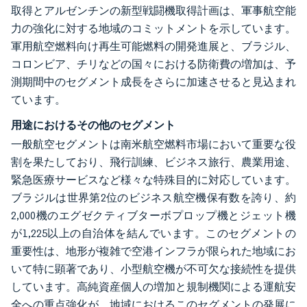
取得とアルゼンチンの新型戦闘機取得計画は、軍事航空能
力の強化に対する地域のコミットメントを示しています。
軍用航空燃料向け再生可能燃料の開発進展と、ブラジル、
コロンビア、チリなどの国々における防衛費の増加は、予
測期間中のセグメント成長をさらに加速させると見込まれ
ています。
用途におけるその他のセグメント
一般航空セグメントは南米航空燃料市場において重要な役
割を果たしており、飛行訓練、ビジネス旅行、農業用途、
緊急医療サービスなど様々な特殊目的に対応しています。
ブラジルは世界第2位のビジネス航空機保有数を誇り、約
2,000機のエグゼクティブターボプロップ機とジェット機
が1,225以上の自治体を結んでいます。このセグメントの
重要性は、地形が複雑で空港インフラが限られた地域にお
いて特に顕著であり、小型航空機が不可欠な接続性を提供
しています。高純資産個人の増加と規制機関による運航安
全への重点強化が、地域におけるこのセグメントの発展に