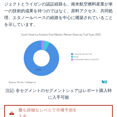
ジェクトとライゼンの認証経路も、南米航空燃料産業が単
一の技術的成果を待つのではなく、原料アクセス、共同処
理、エタノールベースの経路を中心に構築されていること
を示しています。
注記: 全セグメントのセグメントシェアはレポート購入時
画像 © Mordor Intelligence。再利用にはCC BY 4.0の表示が必要です。
に入手可能