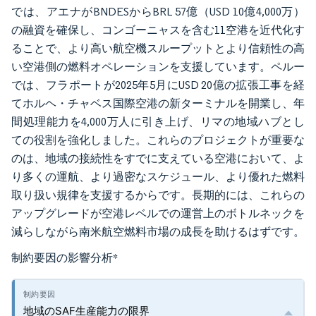
では、アエナがBNDESからBRL 57億（USD 10億4,000万）
の融資を確保し、コンゴーニャスを含む11空港を近代化す
ることで、より高い航空機スループットとより信頼性の高
い空港側の燃料オペレーションを支援しています。ペルー
では、フラポートが2025年5月にUSD 20億の拡張工事を経
てホルヘ・チャベス国際空港の新ターミナルを開業し、年
間処理能力を4,000万人に引き上げ、リマの地域ハブとし
ての役割を強化しました。これらのプロジェクトが重要な
のは、地域の接続性をすでに支えている空港において、よ
り多くの運航、より過密なスケジュール、より優れた燃料
取り扱い規律を支援するからです。長期的には、これらの
アップグレードが空港レベルでの運営上のボトルネックを
減らしながら南米航空燃料市場の成長を助けるはずです。
制約要因の影響分析
*
地域のSAF生産能力の限界