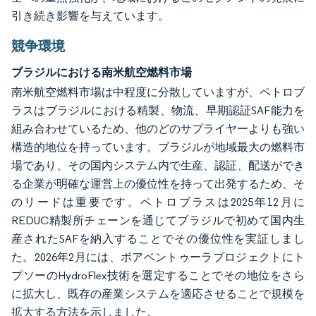
引き続き影響を与えています。
競争環境
ブラジルにおける南米航空燃料市場
南米航空燃料市場は中程度に分散していますが、ペトロブ
ラスはブラジルにおける精製、物流、早期認証SAF能力を
組み合わせているため、他のどのサプライヤーよりも強い
構造的地位を持っています。ブラジルが地域最大の燃料市
場であり、その国内システム内で生産、認証、配送ができ
る企業が明確な運営上の優位性を持って出発するため、そ
のリードは重要です。ペトロブラスは2025年12月に
REDUC精製所チェーンを通じてブラジルで初めて国内生
産されたSAFを納入することでその優位性を実証しまし
た。2026年2月には、ボアベントゥーラプロジェクトにト
プソーのHydroFlex技術を選定することでその地位をさら
に拡大し、既存の産業システムを適応させることで規模を
拡大する方法を示しました。