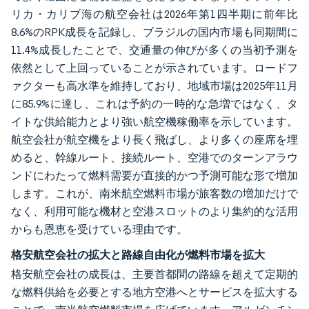
リカ・カリブ海の航空会社は2026年第1四半期に前年比
8.6%のRPK成長を記録し、ブラジルの国内市場も同期間に
11.4%成長したことで、交通量の伸びが多くの当初予測を
依然として上回っていることが示されています。ロードフ
ァクターも高水準を維持しており、地域市場は2025年11月
に85.9%に達し、これは予約の一時的な急増ではなく、タ
イトな供給能力とより強い航空機稼働率を示しています。
航空会社が航空機をより長く飛ばし、より多くの座席を埋
めると、幹線ルート、接続ルート、空港でのターンアラウ
ンドにわたって燃料需要が直接的かつ予測可能な形で増加
します。これが、南米航空燃料市場が旅客数の増加だけで
なく、利用可能な機材と空港スロットのより集約的な活用
からも恩恵を受けている理由です。
格安航空会社の拡大と路線自由化が燃料市場を拡大
格安航空会社の成長は、主要首都間の路線を超えて定期的
な燃料供給を必要とする地方空港へとサービスを拡大する