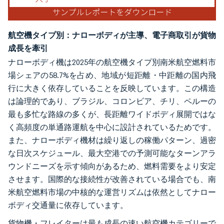
航空機タイプ別：ナローボディが主導、電子商取引が貨物
成長を牽引
ナローボディ機は2025年の航空機タイプ別南米航空燃料市
場シェアの58.7%を占め、地域が短距離・中距離の国内飛
行に大きく依存していることを反映しています。この構造
は論理的であり、ブラジル、コロンビア、チリ、ペルーの
最も多忙な路線の多くが、長距離ワイドボディ展開ではな
く高頻度の単通路運航を中心に設計されているためです。
また、ナローボディ機材は繰り返しの稼働パターン、過密
な日次スケジュール、最大空港での予測可能なターンアラ
ウンドニーズを示す傾向があるため、燃料需要をより安定
させます。国際的な接続性が改善されている場合でも、南
米航空燃料市場の中核的な運営リズムは依然としてナロー
ボディ交通量に依存しています。
貨物機・フレイターは最も成長の速い航空機カテゴリーで