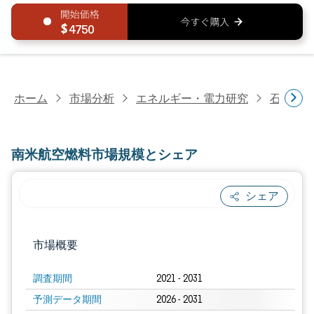
4750
ホーム
市場分析
エネルギー・電力研究
石油・
南米航空燃料市場規模とシェア
シェア
画像 © Mordor Intelligence。再利用に
市場概要
調査期間
2021 - 2031
予測データ期間
2026 - 2031