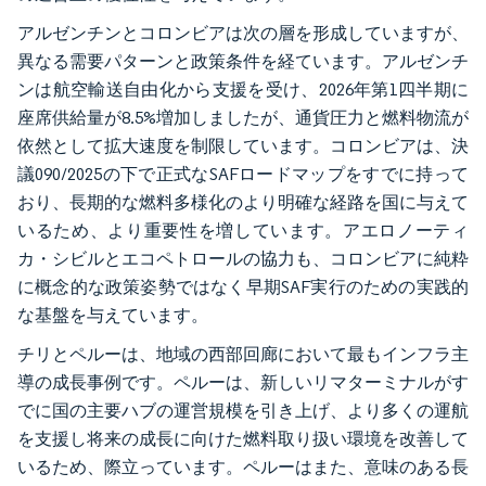
アルゼンチンとコロンビアは次の層を形成していますが、
異なる需要パターンと政策条件を経ています。アルゼンチ
ンは航空輸送自由化から支援を受け、2026年第1四半期に
座席供給量が8.5%増加しましたが、通貨圧力と燃料物流が
依然として拡大速度を制限しています。コロンビアは、決
議090/2025の下で正式なSAFロードマップをすでに持って
おり、長期的な燃料多様化のより明確な経路を国に与えて
いるため、より重要性を増しています。アエロノーティ
カ・シビルとエコペトロールの協力も、コロンビアに純粋
に概念的な政策姿勢ではなく早期SAF実行のための実践的
な基盤を与えています。
チリとペルーは、地域の西部回廊において最もインフラ主
導の成長事例です。ペルーは、新しいリマターミナルがす
でに国の主要ハブの運営規模を引き上げ、より多くの運航
を支援し将来の成長に向けた燃料取り扱い環境を改善して
いるため、際立っています。ペルーはまた、意味のある長