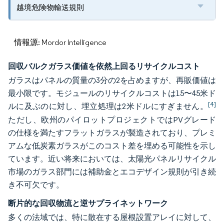
越境危険物輸送規則
情報源: Mordor Intelligence
回収バルクガラス価値を依然上回るリサイクルコスト
ガラスはパネルの質量の3分の2を占めますが、再販価値は
最小限です。モジュールのリサイクルコストは15〜45米ド
[4]
ルに及ぶのに対し、埋立処理は2米ドルにすぎません。
ただし、欧州のパイロットプロジェクトではPVグレード
の仕様を満たすフラットガラスが製造されており、プレミ
アムな低炭素ガラスがこのコスト差を埋める可能性を示し
ています。近い将来においては、太陽光パネルリサイクル
市場のガラス部門には補助金とエコデザイン規則が引き続
き不可欠です。
断片的な回収物流と逆サプライネットワーク
多くの法域では、特に散在する屋根設置アレイに対して、