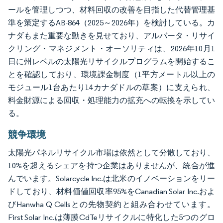
ールを管理しつつ、材料回収の改善を目指した代替管理基
準を策定するAB-864（2025～2026年）を検討している。カ
ナダもまた重要な動きを見せており、アルバータ・リサイ
クリング・マネジメント・オーソリティは、2026年10月1
日に州レベルの太陽光リサイクルプログラムを開始するこ
とを確認しており、環境課金制度（1平方メートル以上の
モジュール1台あたり14カナダドルの草案）に支えられ、
料金財源による回収・処理能力の拡充への転換を示してい
る。
競争環境
太陽光パネルリサイクル市場は依然として分散しており、
10%を超えるシェアを持つ企業はありませんが、統合が進
んでいます。Solarcycle Inc.は北米のイノベーションをリー
ドしており、材料価値回収率95%をCanadian Solar Inc.およ
びHanwha Q Cellsとの先物契約と組み合わせています。
First Solar Inc.は薄膜CdTeリサイクルに特化した5つのグロ