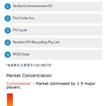
Veolia Environnement SA
First Solar Inc.
PV Cycle
Reclaim PV Recycling Pty Ltd
ROSI Solar
*免責事項:主要選手の並び順不同