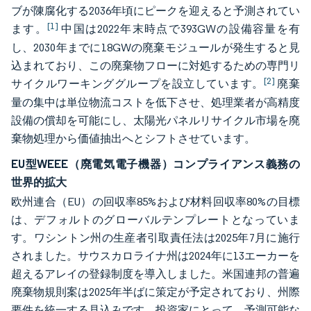
ブが陳腐化する2036年頃にピークを迎えると予測されてい
[1]
ます。
中国は2022年末時点で393GWの設備容量を有
し、2030年までに18GWの廃棄モジュールが発生すると見
込まれており、この廃棄物フローに対処するための専門リ
[2]
サイクルワーキンググループを設立しています。
廃棄
量の集中は単位物流コストを低下させ、処理業者が高精度
設備の償却を可能にし、太陽光パネルリサイクル市場を廃
棄物処理から価値抽出へとシフトさせています。
EU型WEEE（廃電気電子機器）コンプライアンス義務の
世界的拡大
欧州連合（EU）の回収率85%および材料回収率80%の目標
は、デフォルトのグローバルテンプレートとなっていま
す。ワシントン州の生産者引取責任法は2025年7月に施行
されました。サウスカロライナ州は2024年に13エーカーを
超えるアレイの登録制度を導入しました。米国連邦の普遍
廃棄物規則案は2025年半ばに策定が予定されており、州際
要件を統一する見込みです。投資家にとって、予測可能な