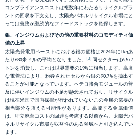
コンプライアンスコストは複数年にわたるリサイクルプラ
ントの回収を下支えし、太陽光パネルリサイクル市場にと
っては義務が継続的なフィードストックを確保します。
銀、インジウムおよびその他の重要材料のコモディティ価
値の上昇
太陽光発電用ペーストにおける銀の価格は2024年に1kgあ
[3]
たり680米ドルの平均となりました。
同セクターは6,577
トンを消費し、これは世界需要の19%に相当します。高度
な電着法により、粉砕されたセルから銀の98.7%を抽出す
ることが可能となっています。ヘテロ接合モジュールの普
及に伴いインジウムの不足が懸念されており、リサイクル
は現在米国で国内採掘が行われていないこの金属の需要の
相当部分を賄える可能性があります。高騰する金属価値
は、埋立廃棄コストの回避を考慮する以前から、太陽光パ
ネルリサイクル市場を収益性のある領域へと引き込んでい
ます。