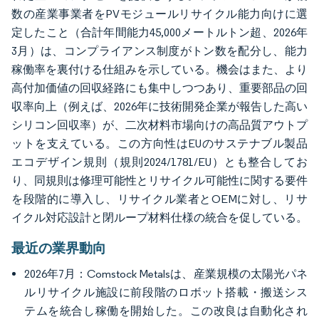
数の産業事業者をPVモジュールリサイクル能力向けに選
定したこと（合計年間能力45,000メートルトン超、2026年
3月）は、コンプライアンス制度がトン数を配分し、能力
稼働率を裏付ける仕組みを示している。機会はまた、より
高付加価値の回収経路にも集中しつつあり、重要部品の回
収率向上（例えば、2026年に技術開発企業が報告した高い
シリコン回収率）が、二次材料市場向けの高品質アウトプ
ットを支えている。この方向性はEUのサステナブル製品
エコデザイン規則（規則2024/1781/EU）とも整合してお
り、同規則は修理可能性とリサイクル可能性に関する要件
を段階的に導入し、リサイクル業者とOEMに対し、リサ
イクル対応設計と閉ループ材料仕様の統合を促している。
最近の業界動向
2026年7月：Comstock Metalsは、産業規模の太陽光パネ
ルリサイクル施設に前段階のロボット搭載・搬送シス
テムを統合し稼働を開始した。この改良は自動化され