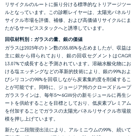
リサイクルのルートに振り分ける標準的なトリアージツー
ルとなっています。この診断レイヤーは、太陽光パネルリ
サイクル市場を評価、補修、および高価値リサイクルにま
たがるサービススタックへと誘導しています。
回収材料別：ガラスの量、銀の価値
ガラスは2025年のトン数の55.85%を占めましたが、収益は
主に銀から得られており、銀の回収セグメントはCAGR
13.07%で成長すると予測されています。溶融水酸化物にお
ける塩エッチングなどの革新的技術により、銀の99%およ
びシリコンの98%を回収しながら炭素集約度を削減するこ
とが可能です。同時に、ジョージア州のクローズドループ
ガラスラインは、毎年5〜6GW分の新モジュールに再生シ
ートを供給することを目標としており、低炭素プレミアム
を付加することでガラスの太陽光パネルリサイクル市場規
模を押し上げています。
新たな二段階浸出法により、アルミニウムの99%、続いて