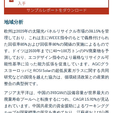
地域分析
欧州は2025年の太陽光パネルリサイクル市場の38.15%を管
理しており、これは主にWEEE指令のもとで義務付けられ
た回収率85%および回収率80%の閾値の実施によるもので
す。ドイツは2030年までに40〜100万トンのPV廃棄物を予
測しており、エコデザイン指令のより厳格なリサイクル可
能性基準に沿った能力拡張を促進しています。AGCグラ
スヨーロッパとROSI Solarの超低炭素ガラスに関する共同
研究などの国境を越えた協力は、循環経済政策との産業的
整合の典型例です。
アジア太平洋は、中国の393GWの設備容量が世界最大の
廃棄寿命プールへと転換するにつれ、CAGR 15.92%が見込
まれています。中国共産党の資金援助によるワーキンググ
ループが国家標準の策定を進めており、江蘇省および山西