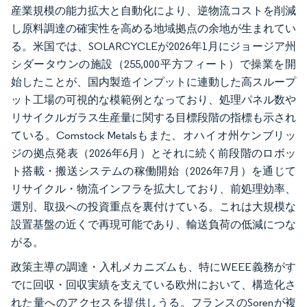
産業規模の能力拡大と自動化により、逆物流コストを削減
し原料調達の確実性を高める地域拠点の余地が生まれてい
る。米国では、SOLARCYCLEが2026年1月にジョージア州
シダータウンの施設（255,000平方フィート）で操業を開
始したことが、国内製造インプットに連動した高スループ
ット工場の可視的な模範例となっており、処理パネル数や
リサイクルガラス生産量に関する目標段階の指標も示され
ている。Comstock Metalsもまた、オハイオ州ケンブリッ
ジの拠点発表（2026年6月）とそれに続く前段階のロボッ
ト搭載・搬送システムの稼働開始（2026年7月）を通じて
リサイクル・物流インフラを拡大しており、前処理効率、
選別、取扱への投資重点を裏付けている。これは大規模な
設置基盤の近くで再現可能であり、輸送負荷の低減につな
がる。
政策主導の調達・入札メカニズムも、特にWEEE義務がす
でに回収・回収実績を支えている欧州において、構造化さ
れた量へのアクセスを提供しうる。フランスのSorenが複