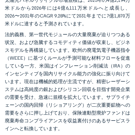
太陽光パネルリサイクル市場規模は、2025年の4億2,194万
米ドルから2026年には4億6,111万米ドルへと成長し、
2026〜2031年のCAGR 9.28%にて2031年までに7億1,870万
米ドルに達すると予測されています。
法的義務、第一世代モジュールの大量廃棄が迫りつつある
状況、および急騰するコモディティ価値が収束し、ビジネ
スモデルを再構築しています。欧州の廃電気電子機器指令
（WEEE）に基づくルールが予測可能な材料フローを促進
している一方、米国はインフレーション削減法（IRA）の
インセンティブを国内リサイクル能力の強化に振り向けて
います。現在は機械的処理が主流ですが、精密レーザーシ
ステムは高純度の銀およびシリコン回収を目指す開発企業
の需要を受け、急速に規模を拡大しています。サプライチ
ェーンの国内回帰（リショアリング）が二次重要鉱物への
需要をさらに押し上げており、保険連動型廃炉ファンドは
廃棄寿命コンプライアンスを収益裏付けのあるサービスラ
インへと転換しています。