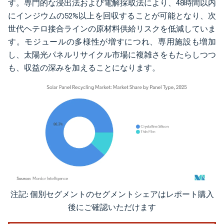
す。専門的な浸出法および電解採取法により、48時間以内
にインジウムの52%以上を回収することが可能となり、次
世代ヘテロ接合ラインの原材料供給リスクを低減していま
す。モジュールの多様性が増すにつれ、専用施設も増加
し、太陽光パネルリサイクル市場に複雑さをもたらしつつ
も、収益の深みを加えることになります。
注記: 個別セグメントのセグメントシェアはレポート購入
画像 © Mordor Intelligence。再利用にはCC BY 4.0の表示が必要です。
後にご確認いただけます