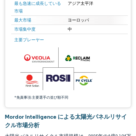
最も急速に成長している
アジア太平洋
市場
最大市場
ヨーロッパ
市場集中度
中
画像 © Mordor Intelligence。再利用にはCC BY 4.0の表示が必要です。
主要プレーヤー
*免責事項:主要選手の並び順不同
Mordor Intelligence による太陽光パネルリサイ
クル市場分析