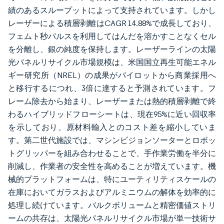
績のあるスループットによって支持されています。しかし
レーザーによる積層剥離はCAGR 14.88%で成長しており、
フェムト秒パルスを利用してはんだを溶かすことなくセル
を分離し、銀の純度を保持します。レーザーラインの太陽
光パネルリサイクル市場規模は、米国国立再生可能エネル
ギー研究所（NREL）の成果がパイロットから商業採用へ
と移行するにつれ、3倍に達すると予測されています。フ
レーム除去から始まり、レーザーまたは熱的積層剥離で終
わるハイブリッドフローシートは、現在95%に近い回収率
を示しており、原材料輸入とのコスト差を縮小していま
す。第二世代施設では、マシンビジョンソーターとロボッ
トグリッパーを組み合わせることで、手作業労働を半分に
削減し、作業者の安全性を高めることが増えています。機
械的プラットフォームは、特にユーティリティスケールの
在庫においてガラスおよびアルミニウムの解体を効率的に
処理し続けています。バルクボリュームと精密価値ストリ
ームの共存は、太陽光パネルリサイクル市場が単一技術サ