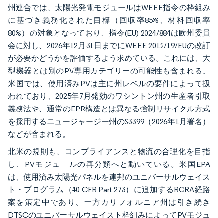
州連合では、太陽光発電モジュールはWEEE指令の枠組み
に基づき義務化された目標（回収率85%、材料回収率
80%）の対象となっており、指令(EU) 2024/884は欧州委員
会に対し、2026年12月31日までにWEEE 2012/19/EUの改訂
が必要かどうかを評価するよう求めている。これには、大
型機器とは別のPV専用カテゴリーの可能性も含まれる。
米国では、使用済みPVは主に州レベルの要件によって扱
われており、2025年7月発効のワシントン州の生産者引取
義務法や、通常のEPR構造とは異なる強制リサイクル方式
を採用するニュージャージー州のS3399（2026年1月署名）
などが含まれる。
北米の規則も、コンプライアンスと物流の合理化を目指
し、PVモジュールの再分類へと動いている。米国EPA
は、使用済み太陽光パネルを連邦のユニバーサルウェイス
ト・プログラム（40 CFR Part 273）に追加するRCRA経路
案を策定中であり、一方カリフォルニア州は引き続き
DTSCのユニバーサルウェイスト枠組みによってPVモジュ