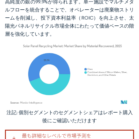
高純度の銀の99.9%が得られます。単一施設でマルチメタ
ルフローを統合することで、オペレーターは廃棄物ストリ
ームを削減し、投下資本利益率（ROIC）を向上させ、太
陽光パネルリサイクル市場全体にわたって価値ベースの階
層を強化しています。
注記: 個別セグメントのセグメントシェアはレポート購入
画像 © Mordor Intelligence。再利用にはCC BY 4.0の表示が必要です。
後にご確認いただけます