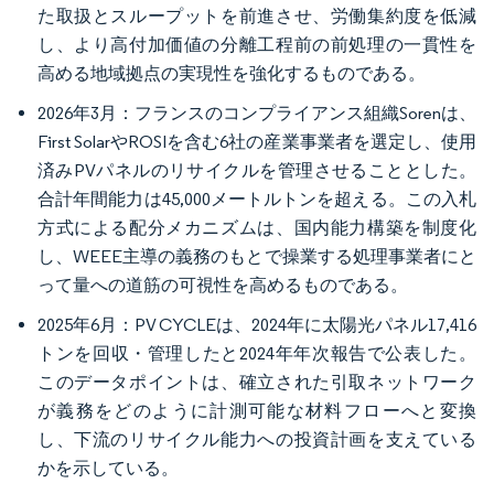
た取扱とスループットを前進させ、労働集約度を低減
し、より高付加価値の分離工程前の前処理の一貫性を
高める地域拠点の実現性を強化するものである。
2026年3月：フランスのコンプライアンス組織Sorenは、
First SolarやROSIを含む6社の産業事業者を選定し、使用
済みPVパネルのリサイクルを管理させることとした。
合計年間能力は45,000メートルトンを超える。この入札
方式による配分メカニズムは、国内能力構築を制度化
し、WEEE主導の義務のもとで操業する処理事業者にと
って量への道筋の可視性を高めるものである。
2025年6月：PV CYCLEは、2024年に太陽光パネル17,416
トンを回収・管理したと2024年年次報告で公表した。
このデータポイントは、確立された引取ネットワーク
が義務をどのように計測可能な材料フローへと変換
し、下流のリサイクル能力への投資計画を支えている
かを示している。