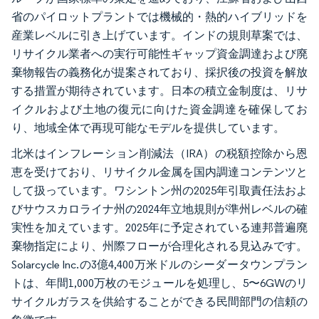
省のパイロットプラントでは機械的・熱的ハイブリッドを
産業レベルに引き上げています。インドの規則草案では、
リサイクル業者への実行可能性ギャップ資金調達および廃
棄物報告の義務化が提案されており、採択後の投資を解放
する措置が期待されています。日本の積立金制度は、リサ
イクルおよび土地の復元に向けた資金調達を確保してお
り、地域全体で再現可能なモデルを提供しています。
北米はインフレーション削減法（IRA）の税額控除から恩
恵を受けており、リサイクル金属を国内調達コンテンツと
して扱っています。ワシントン州の2025年引取責任法およ
びサウスカロライナ州の2024年立地規則が準州レベルの確
実性を加えています。2025年に予定されている連邦普遍廃
棄物指定により、州際フローが合理化される見込みです。
Solarcycle Inc.の3億4,400万米ドルのシーダータウンプラン
トは、年間1,000万枚のモジュールを処理し、5〜6GWのリ
サイクルガラスを供給することができる民間部門の信頼の