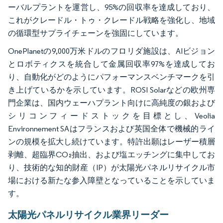
ーバルプラントを運営し、95%の回収率を達成しており、
これがクレードル・トゥ・クレードル戦略を強化し、地域
の循環型サプライチェーンを強固にしています。
OnePlanetの9,000万米ドルのフロリダ施設は、AIビジョン
とロボティクスを統合して金属回収率97%を達成してお
り、自動化がどのようにパフォーマンスベンチマークを引
き上げているかを示しています。ROSI Solarなどの欧州専
門企業は、国内ウェーハプラント向けに高純度の銀および
シリコンフィードストックを目標とし、Veolia
Environnement SAはフランスおよび英国全体で機械的ライ
ンの規模を拡大し続けています。特許出願はレーザー積層
剥離、超臨界CO₂抽出、および塩エッチングに集中してお
り、技術的な知的財産（IP）が太陽光パネルリサイクル市
場における新たな参入障壁となっていることを示していま
す。
太陽光パネルリサイクル業界リーダー