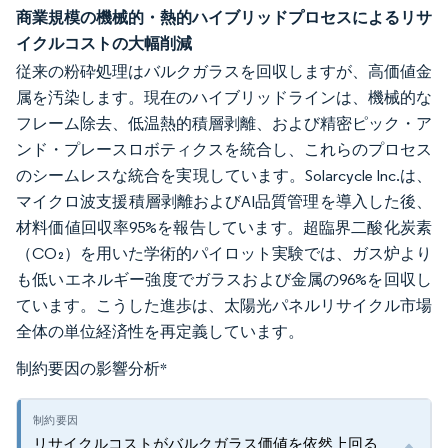
商業規模の機械的・熱的ハイブリッドプロセスによるリサ
イクルコストの大幅削減
従来の粉砕処理はバルクガラスを回収しますが、高価値金
属を汚染します。現在のハイブリッドラインは、機械的な
フレーム除去、低温熱的積層剥離、および精密ピック・ア
ンド・プレースロボティクスを統合し、これらのプロセス
のシームレスな統合を実現しています。Solarcycle Inc.は、
マイクロ波支援積層剥離およびAI品質管理を導入した後、
材料価値回収率95%を報告しています。超臨界二酸化炭素
（CO₂）を用いた学術的パイロット実験では、ガス炉より
も低いエネルギー強度でガラスおよび金属の96%を回収し
ています。こうした進歩は、太陽光パネルリサイクル市場
全体の単位経済性を再定義しています。
制約要因の影響分析
*
リサイクルコストがバルクガラス価値を依然上回る