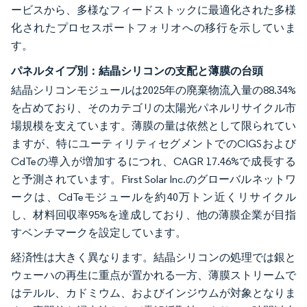
ービスから、多様なフィードストックに最適化された多様
化されたプロセスポートフォリオへの移行を示していま
す。
パネルタイプ別：結晶シリコンの支配と薄膜の台頭
結晶シリコンモジュールは2025年の廃棄物流入量の88.34%
を占めており、そのカテゴリの太陽光パネルリサイクル市
場規模を支えています。薄膜の量は依然として限られてい
ますが、特にユーティリティセグメントでのCIGSおよび
CdTeの導入が増加するにつれ、CAGR 17.46%で成長する
と予測されています。First Solar Inc.のグローバルネットワ
ークは、CdTeモジュールを約40万トン近くリサイクル
し、材料回収率95%を達成しており、他の薄膜企業が目指
すベンチマークを設定しています。
経済性は大きく異なります。結晶シリコンの処理では銀と
ウェーハの再生に重点が置かれる一方、薄膜ストリームで
はテルル、カドミウム、およびインジウムが対象となりま