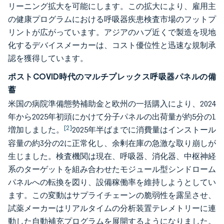
リーニング拡大を可能にします。この拡大により、雇用主
の健康プログラムにおける呼吸器疾患検査市場のフットプ
リントが広がっています。アジアのハブ近くで製造を現地
化するデバイスメーカーは、コスト優位性と迅速な規制承
認を獲得しています。
ポストCOVID時代のマルチプレックス呼吸器パネルの備
蓄
米国の病院準備態勢補助金と欧州の一括購入により、2024
年から2025年初頭にかけて分子パネルの出荷量が約5分の1
[2]
増加しました。
2025年半ばまでに消費量はインストール
容量の約3分の2に正常化し、余剰在庫の急激な取り崩しが
生じました。検査機関は現在、呼吸器、消化器、中枢神経
系のターゲットを組み合わせたモジュール型シンドローム
パネルへの転換を図り、設備稼働率を維持しようとしてい
ます。この変動はサプライチェーンの脆弱性を露呈させ、
試薬メーカーはリアルタイムの分析装置テレメトリーに連
動した自動補充プログラムを展開するようになりました。