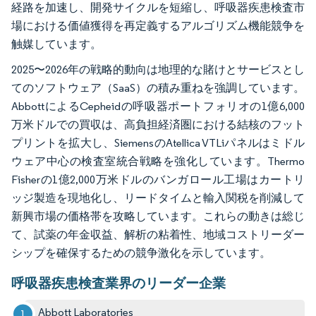
経路を加速し、開発サイクルを短縮し、呼吸器疾患検査市
場における価値獲得を再定義するアルゴリズム機能競争を
触媒しています。
2025〜2026年の戦略的動向は地理的な賭けとサービスとし
てのソフトウェア（SaaS）の積み重ねを強調しています。
AbbottによるCepheidの呼吸器ポートフォリオの1億6,000
万米ドルでの買収は、高負担経済圏における結核のフット
プリントを拡大し、SiemensのAtellica VTLiパネルはミドル
ウェア中心の検査室統合戦略を強化しています。Thermo
Fisherの1億2,000万米ドルのバンガロール工場はカートリ
ッジ製造を現地化し、リードタイムと輸入関税を削減して
新興市場の価格帯を攻略しています。これらの動きは総じ
て、試薬の年金収益、解析の粘着性、地域コストリーダー
シップを確保するための競争激化を示しています。
呼吸器疾患検査業界のリーダー企業
Abbott Laboratories