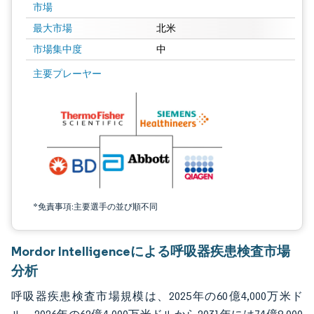
市場
最大市場
北米
市場集中度
中
画像 © Mordor Intelligence。再利用にはCC BY 4.0の表示が必要です。
主要プレーヤー
*免責事項:主要選手の並び順不同
Mordor Intelligenceによる呼吸器疾患検査市場
分析
呼吸器疾患検査市場規模は、2025年の60億4,000万米ド