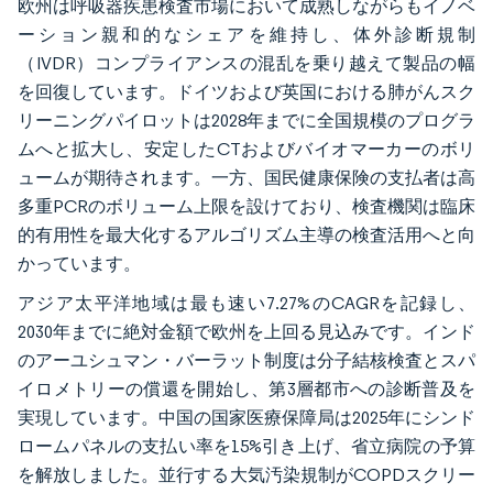
欧州は呼吸器疾患検査市場において成熟しながらもイノベ
ーション親和的なシェアを維持し、体外診断規制
（IVDR）コンプライアンスの混乱を乗り越えて製品の幅
を回復しています。ドイツおよび英国における肺がんスク
リーニングパイロットは2028年までに全国規模のプログラ
ムへと拡大し、安定したCTおよびバイオマーカーのボリ
ュームが期待されます。一方、国民健康保険の支払者は高
多重PCRのボリューム上限を設けており、検査機関は臨床
的有用性を最大化するアルゴリズム主導の検査活用へと向
かっています。
アジア太平洋地域は最も速い7.27%のCAGRを記録し、
2030年までに絶対金額で欧州を上回る見込みです。インド
のアーユシュマン・バーラット制度は分子結核検査とスパ
イロメトリーの償還を開始し、第3層都市への診断普及を
実現しています。中国の国家医療保障局は2025年にシンド
ロームパネルの支払い率を15%引き上げ、省立病院の予算
を解放しました。並行する大気汚染規制がCOPDスクリー