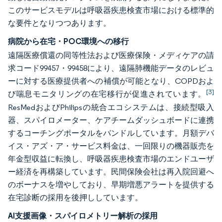
このサービスモデルは呼吸器疾患検査市場における標準的
な要件となりつつあります。
病院から在宅・POC環境への移行
遠隔医療償還の同等性法および医療保険・メディケアの請
求コード99457・99458により、遠隔肺機能データのレビュ
ーに対する医療提供者への補償が可能となり、COPDおよ
[3]
び喘息モニタリングの在宅移行が促進されています。
ResMedおよびPhilipsの統合エコシステムは、接続型吸入
器、スパイロメーター、ケアチームダッシュボードに連携
するコーチングポータルをバンドルしています。月額デバ
イス・アズ・ア・サービス料金は、一回限りの機器販売を
年金型収益に転換し、呼吸器疾患検査市場のエンドユーザ
ー経済を再構築しています。民間保険会社は再入院回避へ
のボーナスを増やしており、早期増悪アラートを提供する
在宅診断の採用を後押ししています。
AI支援画像・スパイロメトリー解析の採用