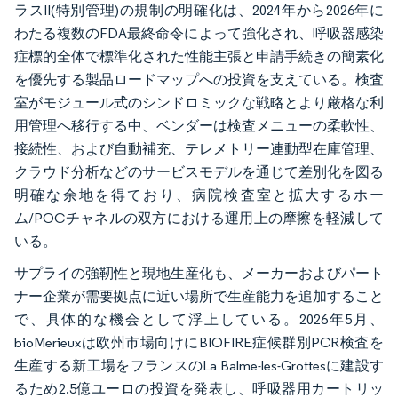
ラスII(特別管理)の規制の明確化は、2024年から2026年に
わたる複数のFDA最終命令によって強化され、呼吸器感染
症標的全体で標準化された性能主張と申請手続きの簡素化
を優先する製品ロードマップへの投資を支えている。検査
室がモジュール式のシンドロミックな戦略とより厳格な利
用管理へ移行する中、ベンダーは検査メニューの柔軟性、
接続性、および自動補充、テレメトリー連動型在庫管理、
クラウド分析などのサービスモデルを通じて差別化を図る
明確な余地を得ており、病院検査室と拡大するホー
ム/POCチャネルの双方における運用上の摩擦を軽減して
いる。
サプライの強靭性と現地生産化も、メーカーおよびパート
ナー企業が需要拠点に近い場所で生産能力を追加すること
で、具体的な機会として浮上している。2026年5月、
bioMerieuxは欧州市場向けにBIOFIRE症候群別PCR検査を
生産する新工場をフランスのLa Balme-les-Grottesに建設す
るため2.5億ユーロの投資を発表し、呼吸器用カートリッ