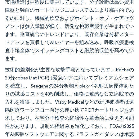
市場構造は中程度に集中しています。分子診断は高い資本
障壁と独自のカートリッジエコシステムにより寡占的であ
るのに対し、機械的検査およびポイント・オブ・ケアセグ
メントは参入障壁が低く、活発な挑戦者競争が生まれてい
ます。垂直統合のトレンドにより、既存企業は分析スター
トアップを買収してAIレイヤーを組み込み、呼吸器疾患検
査市場全体でスイッチングコストと継続的収益を高めてい
ます。
技術的差別化が主要な攻撃手段となっています。Rocheの
20分cobas Liat PCRは緊急ケアにおいてプレミアムシェア
を確立し、Seegeneの24分析物Allplexパネルは病原体あた
りの試薬コストを40%削減し、価格に敏感な公立病院での
入札を獲得しました。Visby Medicalなどの新興破壊者は遠
隔医療ワークフロー向けの使い捨てPCRカートリッジを追
求しており、在宅分子検査の経済性を革命的に変える可能
性があります。規制の枠組みも進化しており、FDAの2025
年AI拡張ソフトウェアに関するドラフトガイダンスは承認