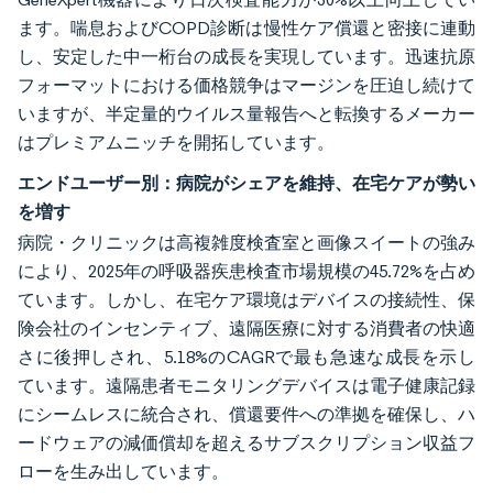
ます。喘息およびCOPD診断は慢性ケア償還と密接に連動
し、安定した中一桁台の成長を実現しています。迅速抗原
フォーマットにおける価格競争はマージンを圧迫し続けて
いますが、半定量的ウイルス量報告へと転換するメーカー
はプレミアムニッチを開拓しています。
エンドユーザー別：病院がシェアを維持、在宅ケアが勢い
を増す
病院・クリニックは高複雑度検査室と画像スイートの強み
により、2025年の呼吸器疾患検査市場規模の45.72%を占め
ています。しかし、在宅ケア環境はデバイスの接続性、保
険会社のインセンティブ、遠隔医療に対する消費者の快適
さに後押しされ、5.18%のCAGRで最も急速な成長を示し
ています。遠隔患者モニタリングデバイスは電子健康記録
にシームレスに統合され、償還要件への準拠を確保し、ハ
ードウェアの減価償却を超えるサブスクリプション収益フ
ローを生み出しています。