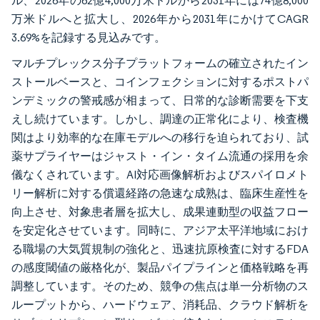
ル、2026年の62億4,000万米ドルから2031年には74億8,000
万米ドルへと拡大し、2026年から2031年にかけてCAGR
3.69%を記録する見込みです。
マルチプレックス分子プラットフォームの確立されたイン
ストールベースと、コインフェクションに対するポストパ
ンデミックの警戒感が相まって、日常的な診断需要を下支
えし続けています。しかし、調達の正常化により、検査機
関はより効率的な在庫モデルへの移行を迫られており、試
薬サプライヤーはジャスト・イン・タイム流通の採用を余
儀なくされています。AI対応画像解析およびスパイロメト
リー解析に対する償還経路の急速な成熟は、臨床生産性を
向上させ、対象患者層を拡大し、成果連動型の収益フロー
を安定化させています。同時に、アジア太平洋地域におけ
る職場の大気質規制の強化と、迅速抗原検査に対するFDA
の感度閾値の厳格化が、製品パイプラインと価格戦略を再
調整しています。そのため、競争の焦点は単一分析物のス
ループットから、ハードウェア、消耗品、クラウド解析を