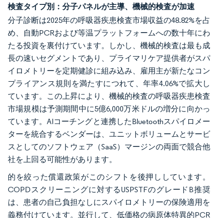
検査タイプ別：分子パネルが主導、機械的検査が加速
分子診断は2025年の呼吸器疾患検査市場収益の48.82%を占
め、自動PCRおよび等温プラットフォームへの数十年にわ
たる投資を裏付けています。しかし、機械的検査は最も成
長の速いセグメントであり、プライマリケア提供者がスパ
イロメトリーを定期健診に組み込み、雇用主が新たなコン
プライアンス規則を満たすにつれて、年率4.06%で拡大し
ています。この上昇により、機械的検査の呼吸器疾患検査
市場規模は予測期間中に5億6,000万米ドルの増分に向かっ
ています。AIコーチングと連携したBluetoothスパイロメー
ターを統合するベンダーは、ユニットボリュームとサービ
スとしてのソフトウェア（SaaS）マージンの両面で競合他
社を上回る可能性があります。
的を絞った償還政策がこのシフトを後押ししています。
COPDスクリーニングに対するUSPSTFのグレードB推奨
は、患者の自己負担なしにスパイロメトリーの保険適用を
義務付けています。並行して、低価格の病原体特異的PCR