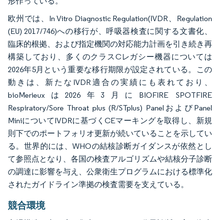
形作っている。
欧州では、In Vitro Diagnostic Regulation(IVDR、Regulation
(EU) 2017/746)への移行が、呼吸器検査に関する文書化、
臨床的根拠、および指定機関の対応能力計画を引き続き再
構築しており、多くのクラスCレガシー機器については
2026年5月という重要な移行期限が設定されている。この
動きは、新たなIVDR適合の実績にも表れており、
bioMerieuxは2026年3月にBIOFIRE SPOTFIRE
Respiratory/Sore Throat plus (R/STplus) PanelおよびPanel
MiniについてIVDRに基づくCEマーキングを取得し、新規
則下でのポートフォリオ更新が続いていることを示してい
る。世界的には、WHOの結核診断ガイダンスが依然とし
て参照点となり、各国の検査アルゴリズムや結核分子診断
の調達に影響を与え、公衆衛生プログラムにおける標準化
されたガイドライン準拠の検査需要を支えている。
競合環境