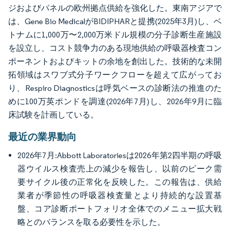
ジおよびパネルの欧州拠点供給を強化した。東南アジアで
は、Gene Bio MedicalがBIDIPHARと提携(2025年3月)し、ベ
トナムに1,000万〜2,000万米ドル規模の分子診断生産施設
を設立し、コスト競争力のある現地供給の呼吸器検査コン
ポーネントおよびキットの余地を創出した。技術的な未開
拓領域はスワブ式分子ワークフローを超えて広がってお
り、Respiro Diagnosticsは呼気ベースの診断法の推進のた
めに100万英ポンドを調達(2026年7月)し、2026年9月に臨
床試験を計画している。
最近の業界動向
2026年7月:Abbott Laboratoriesは2026年第2四半期の呼吸
器ウイルス検査売上の減少を報告し、以前のピーク需
要サイクル後の正常化を反映した。この報告は、供給
業者が季節性の呼吸器検査量とより持続的な設置基
盤、コア診断ポートフォリオ全体でのメニュー拡大戦
略とのバランスを取る必要性を示した。