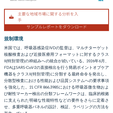
画像 © Mordor Intelligence。再利用にはCC BY 4.0の表示が必要です。
規制環境
米国では、呼吸器感染症IVDの監督は、マルチターゲット
核酸検査および近接医療用フォーマットに対するクラス
II(特別管理)の枠組みへの統合が続いている。2026年6月、
FDAはSARS-CoV-2の直接検出を行う簡易ポイントオブケア
機器をクラスII(特別管理)に分類する最終命令を発出し、
分散型検査における性能および品質システムへの要求事項
を強化した。21 CFR 866.3985における呼吸器微生物およ
び耐性マーカー検出の分類フレームワークは、臨床的根拠
に支えられた明確な性能特性などの要件をさらに定着さ
せ、多重呼吸器パネルの設計、検証、ラベリングの方法を