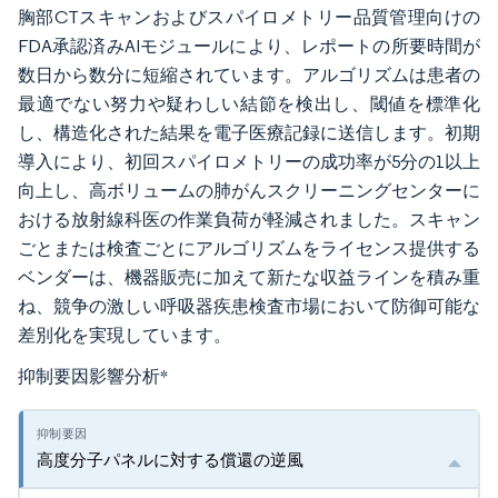
胸部CTスキャンおよびスパイロメトリー品質管理向けの
FDA承認済みAIモジュールにより、レポートの所要時間が
数日から数分に短縮されています。アルゴリズムは患者の
最適でない努力や疑わしい結節を検出し、閾値を標準化
し、構造化された結果を電子医療記録に送信します。初期
導入により、初回スパイロメトリーの成功率が5分の1以上
向上し、高ボリュームの肺がんスクリーニングセンターに
おける放射線科医の作業負荷が軽減されました。スキャン
ごとまたは検査ごとにアルゴリズムをライセンス提供する
ベンダーは、機器販売に加えて新たな収益ラインを積み重
ね、競争の激しい呼吸器疾患検査市場において防御可能な
差別化を実現しています。
抑制要因影響分析
*
高度分子パネルに対する償還の逆風