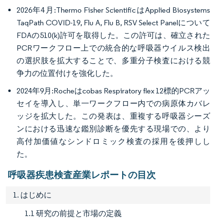
2026年4月:Thermo Fisher ScientificはApplied Biosystems
TaqPath COVID-19, Flu A, Flu B, RSV Select Panelについて
FDAの510(k)許可を取得した。この許可は、確立された
PCRワークフロー上での統合的な呼吸器ウイルス検出
の選択肢を拡大することで、多重分子検査における競
争力の位置付けを強化した。
2024年9月:Rocheはcobas Respiratory flex 12標的PCRアッ
セイを導入し、単一ワークフロー内での病原体カバレ
ッジを拡大した。この発表は、重複する呼吸器シーズ
ンにおける迅速な鑑別診断を優先する現場での、より
高付加価値なシンドロミック検査の採用を後押しし
た。
呼吸器疾患検査産業レポートの目次
1. はじめに
1.1 研究の前提と市場の定義