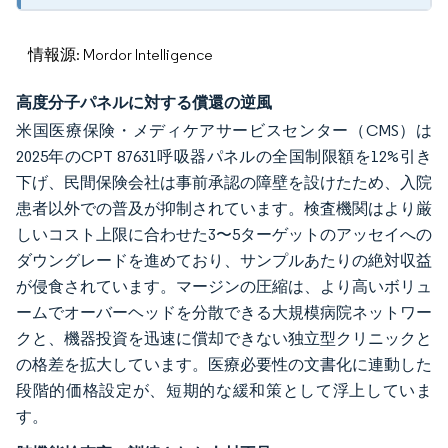
情報源: Mordor Intelligence
高度分子パネルに対する償還の逆風
米国医療保険・メディケアサービスセンター（CMS）は
2025年のCPT 87631呼吸器パネルの全国制限額を12%引き
下げ、民間保険会社は事前承認の障壁を設けたため、入院
患者以外での普及が抑制されています。検査機関はより厳
しいコスト上限に合わせた3〜5ターゲットのアッセイへの
ダウングレードを進めており、サンプルあたりの絶対収益
が侵食されています。マージンの圧縮は、より高いボリュ
ームでオーバーヘッドを分散できる大規模病院ネットワー
クと、機器投資を迅速に償却できない独立型クリニックと
の格差を拡大しています。医療必要性の文書化に連動した
段階的価格設定が、短期的な緩和策として浮上していま
す。