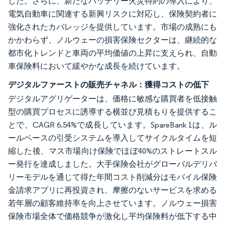
した。さらに、新たなバッテリー火災特約の導入により、
電気自動車に関連する新興リスクに対応し、保険契約者に
強化されたカバレッジを提供しています。市場の成熟にも
かかわらず、ノルウェーの損害保険セクターは、継続的な
都市化トレンドと車両の平均価値の上昇に支えられ、自動
車保険料において緩やかな成長を続けています。
デジタルファーストの販売チャネル：獲得コストの低下
デジタルアグリゲーターは、価格に敏感な購買者を低接触
型の購買プロセスに誘導する横並び見積もりを提供するこ
とで、CAGR 6.54%で成長しています。SpareBank 1は、ル
ールベースの引受システムを導入してサイクルタイムを短
縮した後、マス市場向け保険でほぼ40%のストレートスル
ー発行を達成しました。大手保険会社がグローバルデリバ
リーモデルを通じて得た年間コスト削減分はモバイル保険
金請求アプリに再投資され、摩擦のないサービスを求める
若年層の顧客維持率を向上させています。ノルウェー損害
保険市場全体で価格競争が激化し平均保険料が低下する中