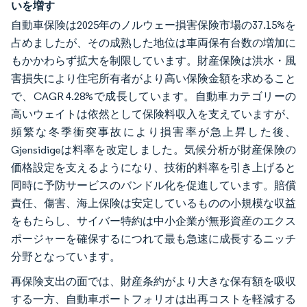
いを増す
自動車保険は2025年のノルウェー損害保険市場の37.15%を
占めましたが、その成熟した地位は車両保有台数の増加に
もかかわらず拡大を制限しています。財産保険は洪水・風
害損失により住宅所有者がより高い保険金額を求めること
で、CAGR 4.28%で成長しています。自動車カテゴリーの
高いウェイトは依然として保険料収入を支えていますが、
頻繁な冬季衝突事故により損害率が急上昇した後、
Gjensidigeは料率を改定しました。気候分析が財産保険の
価格設定を支えるようになり、技術的料率を引き上げると
同時に予防サービスのバンドル化を促進しています。賠償
責任、傷害、海上保険は安定しているものの小規模な収益
をもたらし、サイバー特約は中小企業が無形資産のエクス
ポージャーを確保するにつれて最も急速に成長するニッチ
分野となっています。
再保険支出の面では、財産条約がより大きな保有額を吸収
する一方、自動車ポートフォリオは出再コストを軽減する