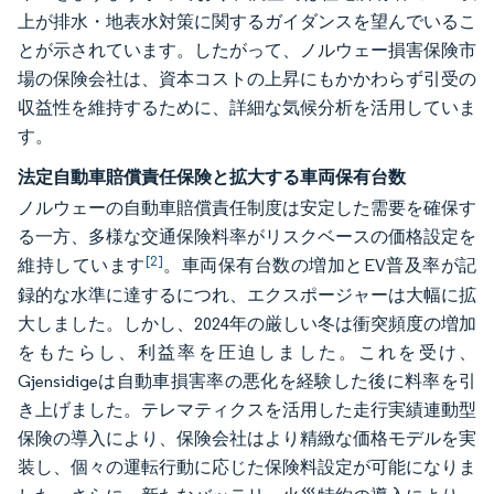
上が排水・地表水対策に関するガイダンスを望んでいるこ
とが示されています。したがって、ノルウェー損害保険市
場の保険会社は、資本コストの上昇にもかかわらず引受の
収益性を維持するために、詳細な気候分析を活用していま
す。
法定自動車賠償責任保険と拡大する車両保有台数
ノルウェーの自動車賠償責任制度は安定した需要を確保す
る一方、多様な交通保険料率がリスクベースの価格設定を
[2]
維持しています
。車両保有台数の増加とEV普及率が記
録的な水準に達するにつれ、エクスポージャーは大幅に拡
大しました。しかし、2024年の厳しい冬は衝突頻度の増加
をもたらし、利益率を圧迫しました。これを受け、
Gjensidigeは自動車損害率の悪化を経験した後に料率を引
き上げました。テレマティクスを活用した走行実績連動型
保険の導入により、保険会社はより精緻な価格モデルを実
装し、個々の運転行動に応じた保険料設定が可能になりま