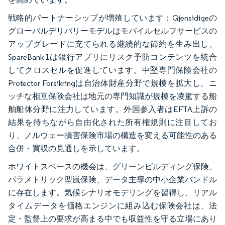
戦略的パートナーシップが増殖しています：Gjensidigeの
グローバルデリバリーモデルはモバイルセルフサービスの
アップグレードに充てられる継続的な節約を生み出し、
SpareBank 1は銀行アプリにリスク予防コンテンツを統合
してクロスセルを促進しています。中堅専門保険会社の
Protector Forsikringは自治体財産分野で規模を拡大し、ニ
ッチな相互保険会社は地元の専門知識が規模を凌駕する船
舶船体分野に注力しています。外国参入者はEFTA上訴の
結果を待ちながら自由化された所有権規則に注目してお
り、ノルウェー損害保険市場の構造を変える可能性のある
合併・買収の見通しを示しています。
ホワイトスペースの機会は、グリーンビルディング保険、
パラメトリック型嵐保険、データ主導の中小企業バンドル
に存在します。気候シナリオモデリングを習得し、リアル
タイムデータを価格エンジンに組み込む保険会社は、法
定・監督上の要求が高まる中でも収益性を守る立場にあり