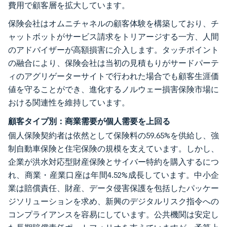
費用で顧客層を拡大しています。
保険会社はオムニチャネルの顧客体験を構築しており、チ
ャットボットがサービス請求をトリアージする一方、人間
のアドバイザーが高額損害に介入します。タッチポイント
の融合により、保険会社は当初の見積もりがサードパーテ
ィのアグリゲーターサイトで行われた場合でも顧客生涯価
値を守ることができ、進化するノルウェー損害保険市場に
おける関連性を維持しています。
顧客タイプ別：商業需要が個人需要を上回る
個人保険契約者は依然として保険料の59.65%を供給し、強
制自動車保険と住宅保険の規模を支えています。しかし、
企業が洪水対応型財産保険とサイバー特約を購入するにつ
れ、商業・産業口座は年間4.52%成長しています。中小企
業は賠償責任、財産、データ侵害保護を包括したパッケー
ジソリューションを求め、新興のデジタルリスク指令への
コンプライアンスを容易にしています。公共機関は安定し