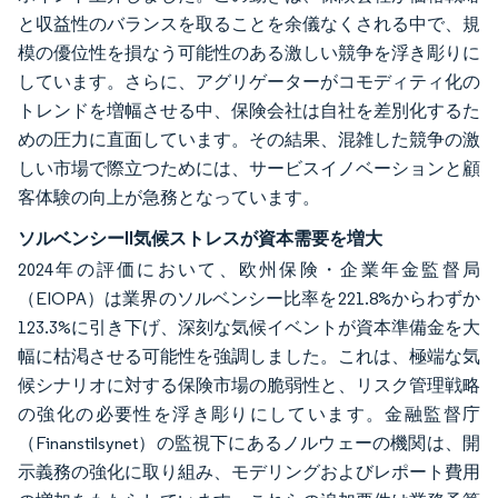
と収益性のバランスを取ることを余儀なくされる中で、規
模の優位性を損なう可能性のある激しい競争を浮き彫りに
しています。さらに、アグリゲーターがコモディティ化の
トレンドを増幅させる中、保険会社は自社を差別化するた
めの圧力に直面しています。その結果、混雑した競争の激
しい市場で際立つためには、サービスイノベーションと顧
客体験の向上が急務となっています。
ソルベンシーII気候ストレスが資本需要を増大
2024年の評価において、欧州保険・企業年金監督局
（EIOPA）は業界のソルベンシー比率を221.8%からわずか
123.3%に引き下げ、深刻な気候イベントが資本準備金を大
幅に枯渇させる可能性を強調しました。これは、極端な気
候シナリオに対する保険市場の脆弱性と、リスク管理戦略
の強化の必要性を浮き彫りにしています。金融監督庁
（Finanstilsynet）の監視下にあるノルウェーの機関は、開
示義務の強化に取り組み、モデリングおよびレポート費用