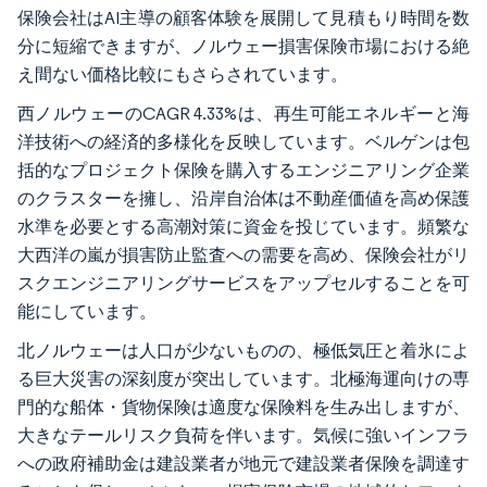
保険会社はAI主導の顧客体験を展開して見積もり時間を数
分に短縮できますが、ノルウェー損害保険市場における絶
え間ない価格比較にもさらされています。
西ノルウェーのCAGR 4.33%は、再生可能エネルギーと海
洋技術への経済的多様化を反映しています。ベルゲンは包
括的なプロジェクト保険を購入するエンジニアリング企業
のクラスターを擁し、沿岸自治体は不動産価値を高め保護
水準を必要とする高潮対策に資金を投じています。頻繁な
大西洋の嵐が損害防止監査への需要を高め、保険会社がリ
スクエンジニアリングサービスをアップセルすることを可
能にしています。
北ノルウェーは人口が少ないものの、極低気圧と着氷によ
る巨大災害の深刻度が突出しています。北極海運向けの専
門的な船体・貨物保険は適度な保険料を生み出しますが、
大きなテールリスク負荷を伴います。気候に強いインフラ
への政府補助金は建設業者が地元で建設業者保険を調達す