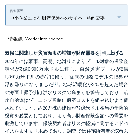
中小企業による 財産保険へのサイバー特約需要
情報源: Mordor Intelligence
気候に関連した災害頻度の増加が財産需要を押し上げる
2023年には豪雨、高潮、地滑りによりプール対象の保険金
請求が3億8,900万米ドルに達し、自然災害プールが2億
1,840万米ドルの赤字に陥り、従来の価格モデルの限界が
[1]
浮き彫りになりました
。地球温暖化が2℃を超えた場合
の海面上昇予測は洪水リスクの高まりを警告しており、沿
岸自治体はゾーニング規制に適応コストを組み込むよう促
されています。約20万棟の建物が77億米ドル相当の予防的
投資を必要としており、より高い財産保険金額への需要を
刺激しています。保険契約者はリスク軽減に関するアドバ
イスをますます求めており、調査では住宅所有者の50%以