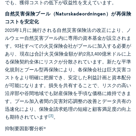
でも、獲得コストの低下が収益性を支えています。
自然災害保険プール（Naturskadeordningen）が再保険
コストを安定化
2025年1月に施行される自然災害保険法の改正により、ノ
ルウェー自然災害プール内に専用の資本基金が設立されま
す。93社すべての火災保険会社がプールに加入する必要が
あり、現在は合計火災保険金額が約2兆3,400億米ドルに上
る保険契約全体にリスクが分散されています。新たな平準
化規則とプール型再保険により、各保険会社は巨大災害コ
ストをより明確に把握でき、安定した利益計画と資本配分
が可能になります。損失を共有することで、リスクの高い
沿岸部や谷間地域でも財産保険を手頃な価格に維持できま
す。プール加入者間の災害対応調整の改善とデータ共有の
迅速化により、保険金請求処理の短縮と顧客満足度の向上
[3]
も期待されています
。
抑制要因影響分析
*