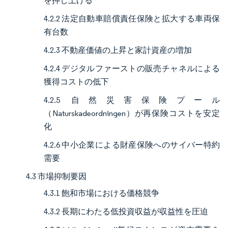
を押し上げる
4.2.2 法定自動車賠償責任保険と拡大する車両保
有台数
4.2.3 不動産価値の上昇と家計資産の増加
4.2.4 デジタルファーストの販売チャネルによる
獲得コストの低下
4.2.5 自然災害保険プール
（Naturskadeordningen）が再保険コストを安定
化
4.2.6 中小企業による財産保険へのサイバー特約
需要
4.3 市場抑制要因
4.3.1 飽和市場における価格競争
4.3.2 長期にわたる低投資収益が収益性を圧迫