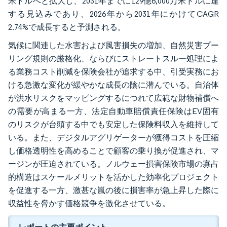
米ドルへと拡大し、2031年までに129億6,000万米ドルに達
する見込みであり、2026年から2031年にかけてCAGR
2.74%で成長すると予測される。
気候に関連した水害および風害損失の増加、自然災害プー
リング規則の厳格化、ならびにストレートスルー処理によ
る業務コスト削減を保険会社が追求する中、引受実務にお
ける急激な変化が緩やかな成長の陰に潜んでいる。自治体
が洪水リスクをマッピングするにつれて広範な財物補償へ
の需要が高まる一方、法定自動車賠償責任保険はEV固有
のリスクが台頭する中でも安定した保険料収入を維持して
いる。また、デジタルアグリゲーターが獲得コストを圧縮
し価格透明性を高めることで顧客の乗り換が促進され、マ
ージンが圧迫されている。ノルウェー損害保険市場の寡占
的構造はスケールメリットを活かした効率化プロジェクト
を促進する一方、激甚な嵐の後に損害率が急上昇した際に
収益性を脅かす価格競争を激化させている。