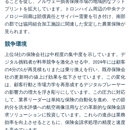
ることを促し、ノルウェー損害保険市場の地域的なフット
プリントを拡大しています。トロンハイム周辺の中央テク
ノロジー回廊は賠償責任とサイバー需要を引き付け、南部
の郡では協同組合加工施設に関連した安定した農業保険が
見られます。
競争環境
上位5社の保険会社は中程度の集中度を示しています。デ
ジタル挑戦者が料率競争を激化させる中、2024年には顧客
の4分の1が再見積もりまたは乗り換えを行い、既存保険会
社の更新時の値上げ効果を低下させています。この変化
は、顧客行動と市場力学を再形成するデジタルプレーヤー
の影響力の増大を浮き彫りにしています。この圧力に対応
して、業界リーダーは単純な保険の自動化を進め、その節
約分を洪水評価への航空画像活用などの革新的な保険金請
求ソリューションに投資しています。これらの進歩は業務
効率を向上させるとともに、保険金請求処理の精度と速度
を高めています。