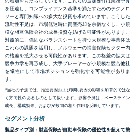
の増加をもたらしています。これらの追加要件は業務予算
を圧迫し、コンプライアンス基準を満たすためのテクノロ
ジーと専門知識への多大な投資を求めています。こうした
流動性不足は、市場低迷時に資産売却を余儀なくし、小規
模な相互保険会社の成長投資を妨げる可能性があります。
対照的に、強固なバランスシートを持つ大規模な事業体は
これらの課題を活用し、ノルウェーの損害保険セクター内
の格差を拡大させる可能性があります。この格差の拡大は
競争力学を再形成し、大手プレーヤーが小規模な競合他社
を犠牲にして市場ポジションを強化する可能性がありま
す。
*当社の予測では、推進要因および抑制要因の影響を加算的ではな
く方向性のあるものとして扱います。影響予測は、ベースライン
成長、構成効果、および変数間の相互作用を反映しています。
セグメント分析
製品タイプ別：財産保険が自動車保険の優位性を超えて勢