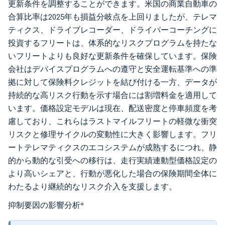
更新条件を調整することができます。米国の商業自動車の
合算比率は2025年も損益分岐点を上回りましたが、テレマ
ティクス、ドライブレコーダー、ドライバーコーチングに
投資するフリートは、体系的なリスクプログラムを持たな
いフリートよりも良好な更新条件を確保しています。保険
会社はデバイスプログラムへの遵守と安全運転基準への準
拠に対して保険料クレジットを結び付ける一方、データが
持続的な高リスク行動を示す場合には割増料金を適用して
います。価格設定モデルは現在、配送密度と停車頻度を考
慮しており、これらはラストマイルフリートの軽微な衝突
リスクと修理サイクルの変動性に大きく影響します。フリ
ートテレマティクスのエコシステムが成熟するにつれ、静
的から動的な引受への移行は、走行実績連動型価格設定の
より高いシェアと、行動が悪化した場合の保険期間全体に
わたるより継続的なリスク介入を支援します。
抑制要因の影響分析
*