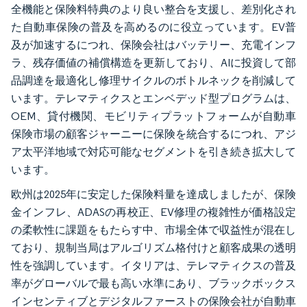
全機能と保険料特典のより良い整合を支援し、差別化され
た自動車保険の普及を高めるのに役立っています。EV普
及が加速するにつれ、保険会社はバッテリー、充電インフ
ラ、残存価値の補償構造を更新しており、AIに投資して部
品調達を最適化し修理サイクルのボトルネックを削減して
います。テレマティクスとエンベデッド型プログラムは、
OEM、貸付機関、モビリティプラットフォームが自動車
保険市場の顧客ジャーニーに保険を統合するにつれ、アジ
ア太平洋地域で対応可能なセグメントを引き続き拡大して
います。
欧州は2025年に安定した保険料量を達成しましたが、保険
金インフレ、ADASの再校正、EV修理の複雑性が価格設定
の柔軟性に課題をもたらす中、市場全体で収益性が混在し
ており、規制当局はアルゴリズム格付けと顧客成果の透明
性を強調しています。イタリアは、テレマティクスの普及
率がグローバルで最も高い水準にあり、ブラックボックス
インセンティブとデジタルファーストの保険会社が自動車