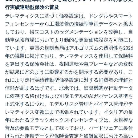
行実績連動型保険の普及
テレマティクスに基づく価格設定は、ドングルやスマート
フォンセンサーから工場装着の接続型車両データへと拡大
しており、損失コストのセグメンテーションを改善し、自
動車保険市場においてより動的な更新価格設定を可能にし
ています。英国の規制当局はアルゴリズムの透明性を2026
年の議題に掲げており、テレマティクスを使用して保険料
を算出する保険会社は、夜間運転や急ブレーキなどの変数
が結果にどのように影響するかを開示する必要があり、こ
れにより走行実績連動型価格設定に対する消費者の理解と
信頼が高まるはずです。北米では、監督機関が行動データ
に依存する格付けおよび引受モデルのAIガバナンス基準を
正式化するにつれ、モデルリスク管理とバイアス管理がテ
レマティクス変数にまで拡張されています。イタリアの長
年にわたるブラックボックスインセンティブは、大規模な
普及の参照モデルとして残っており、ハードウェアに裏付
けられた運転データが保険金査定と盗難回収における高い