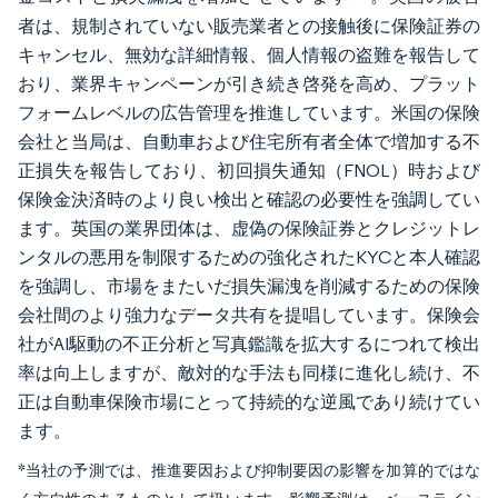
者は、規制されていない販売業者との接触後に保険証券の
キャンセル、無効な詳細情報、個人情報の盗難を報告して
おり、業界キャンペーンが引き続き啓発を高め、プラット
フォームレベルの広告管理を推進しています。米国の保険
会社と当局は、自動車および住宅所有者全体で増加する不
正損失を報告しており、初回損失通知（FNOL）時および
保険金決済時のより良い検出と確認の必要性を強調してい
ます。英国の業界団体は、虚偽の保険証券とクレジットレ
ンタルの悪用を制限するための強化されたKYCと本人確認
を強調し、市場をまたいだ損失漏洩を削減するための保険
会社間のより強力なデータ共有を提唱しています。保険会
社がAI駆動の不正分析と写真鑑識を拡大するにつれて検出
率は向上しますが、敵対的な手法も同様に進化し続け、不
正は自動車保険市場にとって持続的な逆風であり続けてい
ます。
*当社の予測では、推進要因および抑制要因の影響を加算的ではな