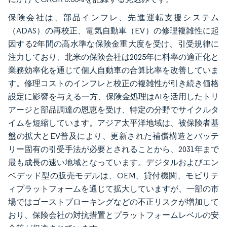
保険会社は、部品インフレ、先進運転支援システム
（ADAS）の再校正、電気自動車（EV）の修理複雑性に起
因する2年間の高水準な保険金重大度を受け、引受規律に
注力しており、北米の保険会社は2025年に料率の適正化と
業務効率化を通じて個人自動車の合算比率を改善していま
す。修理コストのインフレと校正の複雑性が引き続き価格
設定に影響を与える一方、保険金処理はAIを活用したトリ
アージと部品調達の恩恵を受け、特定の分野でサイクルタ
イムを短縮しています。アジア太平洋地域は、被保険者基
盤の拡大とEV普及により、更新された補償構造とバッテ
リー固有の引受手法が必要とされることから、2031年まで
最も成長の速い地域となっています。デジタルおよびエン
ベデッド型の販売モデルは、OEM、貸付機関、モビリテ
ィプラットフォームを通じて拡大していますが、一部の市
場ではゴーストブローキングなどの不正リスクが増加して
おり、保険会社の対抗措置とプラットフォームレベルの安