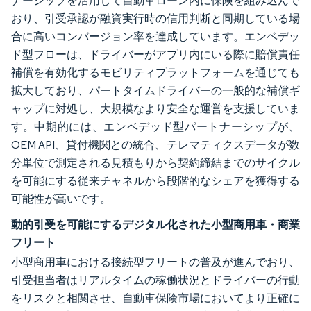
ナーシップを活用して自動車ローン内に保険を組み込んで
おり、引受承認が融資実行時の信用判断と同期している場
合に高いコンバージョン率を達成しています。エンベデッ
ド型フローは、ドライバーがアプリ内にいる際に賠償責任
補償を有効化するモビリティプラットフォームを通じても
拡大しており、パートタイムドライバーの一般的な補償ギ
ャップに対処し、大規模なより安全な運営を支援していま
す。中期的には、エンベデッド型パートナーシップが、
OEM API、貸付機関との統合、テレマティクスデータが数
分単位で測定される見積もりから契約締結までのサイクル
を可能にする従来チャネルから段階的なシェアを獲得する
可能性が高いです。
動的引受を可能にするデジタル化された小型商用車・商業
フリート
小型商用車における接続型フリートの普及が進んでおり、
引受担当者はリアルタイムの稼働状況とドライバーの行動
をリスクと相関させ、自動車保険市場においてより正確に