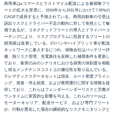
商用車はeコマースとラストマイル配送による被保険フリ
ートの拡大を背景に、2026年から2031年にかけて7.92%の
CAGRで成長すると予測されている。商用自動車の引受は
訴訟リスクとドライバー不足の動向に対して依然として敏
感であるが、コネクテッドフリートの導入とドライバーコ
ーチングにより、リスクプログラムに投資するフリートの
損実績は改善している。EVバンやハイブリッド車が配送
ネットワークに参入するにつれ、保険会社はバッテリー評
価、熱リスク管理、充電責任を反映した補償条件を更新し
ており、衝突のみのシナリオにおける損害の深刻度を相殺
し得るメンテナンスコスト上の優位性を取り込んでいる。
テレマティクスデータセットは現在、ルート密度プライシ
ング、発進・停止頻度、および夜間運行に関する情報を提
供しており、これらはフェンダーベンダーリスクと労働ダ
ウンタイムに実質的な影響を与える。これらのツールは、
モーターキャリア、配送サービス、および専門フリート
が、行動が悪化した場合の継続的なリスクモニタリングと