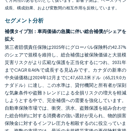
く方向性のあるものとして扱います。影響予測は、ベースライン
成長、構成効果、および変数間の相互作用を反映しています。
セグメント分析
補償タイプ別：車両価値の急騰に伴い総合補償がシェアを
拡大
第三者賠償責任保険は2025年にグローバル保険料の42.37%
のシェアで規模を維持し、総合補償は被保険価値と大規模
災害リスクがより広範な保護を正当化するにつれ、2031年
までCAGR 8.46%で成長する見込みです。カナダの新車の
中央値価格は2024年12月までに47,633.3米ドル（65,219.0カ
ナダドル）に達し、この水準は、貸付機関と所有者が深刻
な気象条件や盗難トレンドによる全損リスクの増大を軽減
しようとする中で、完全補償への需要を強化しています。
自動車保険市場では、衝突、洪水、盗難保護を組み合わせ
た総合特約に対する消費者の強い選好が見られ、物的損害
保険金に対するインフレ圧力を相殺するのに役立っていま
す。複数の市場では、最近の大規模災害後の再保険料率措