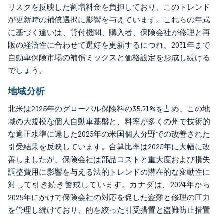
リスクを反映した割増料金を負担しており、このトレンド
が更新時の補償選択に影響を与えています。これらの年式
に基づく違いは、貸付機関、購入者、保険会社が修理と再
販の経済性に合わせて選好を更新するにつれ、2031年まで
自動車保険市場の補償ミックスと価格設定を形成し続ける
でしょう。
地域分析
北米は2025年のグローバル保険料の35.71%を占め、この地
域の大規模な個人自動車基盤と、料率が多くの州で技術的
な適正水準に達した2025年の米国個人分野での改善された
引受結果を反映しています。合算比率は2025年に大幅に改
善しましたが、保険会社は部品コストと重大度および損失
調整費用に影響を与える法的トレンドの潜在的な変動性に
対して引き続き警戒しています。カナダは、2024年から
2025年にかけて保険会社の対応を促した盗難と修理の圧力
を管理し続けており、的を絞った引受措置と盗難防止措置