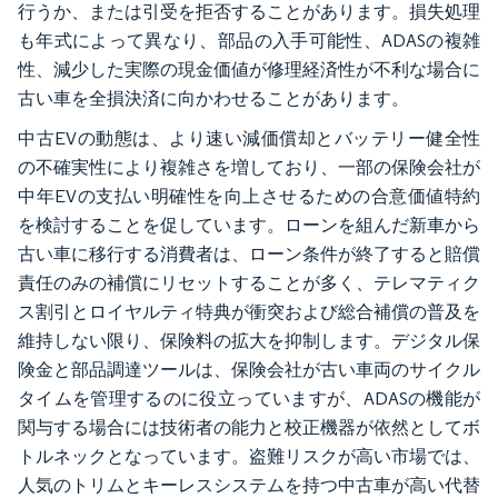
行うか、または引受を拒否することがあります。損失処理
も年式によって異なり、部品の入手可能性、ADASの複雑
性、減少した実際の現金価値が修理経済性が不利な場合に
古い車を全損決済に向かわせることがあります。
中古EVの動態は、より速い減価償却とバッテリー健全性
の不確実性により複雑さを増しており、一部の保険会社が
中年EVの支払い明確性を向上させるための合意価値特約
を検討することを促しています。ローンを組んだ新車から
古い車に移行する消費者は、ローン条件が終了すると賠償
責任のみの補償にリセットすることが多く、テレマティク
ス割引とロイヤルティ特典が衝突および総合補償の普及を
維持しない限り、保険料の拡大を抑制します。デジタル保
険金と部品調達ツールは、保険会社が古い車両のサイクル
タイムを管理するのに役立っていますが、ADASの機能が
関与する場合には技術者の能力と校正機器が依然としてボ
トルネックとなっています。盗難リスクが高い市場では、
人気のトリムとキーレスシステムを持つ中古車が高い代替