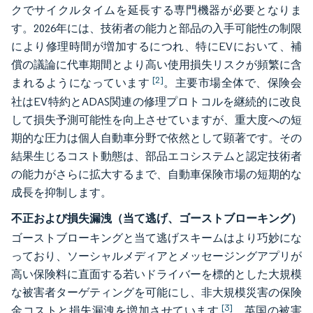
クでサイクルタイムを延長する専門機器が必要となりま
す。2026年には、技術者の能力と部品の入手可能性の制限
により修理時間が増加するにつれ、特にEVにおいて、補
償の議論に代車期間とより高い使用損失リスクが頻繁に含
[2]
まれるようになっています
。主要市場全体で、保険会
社はEV特約とADAS関連の修理プロトコルを継続的に改良
して損失予測可能性を向上させていますが、重大度への短
期的な圧力は個人自動車分野で依然として顕著です。その
結果生じるコスト動態は、部品エコシステムと認定技術者
の能力がさらに拡大するまで、自動車保険市場の短期的な
成長を抑制します。
不正および損失漏洩（当て逃げ、ゴーストブローキング）
ゴーストブローキングと当て逃げスキームはより巧妙にな
っており、ソーシャルメディアとメッセージングアプリが
高い保険料に直面する若いドライバーを標的とした大規模
な被害者ターゲティングを可能にし、非大規模災害の保険
[3]
金コストと損失漏洩を増加させています
。英国の被害