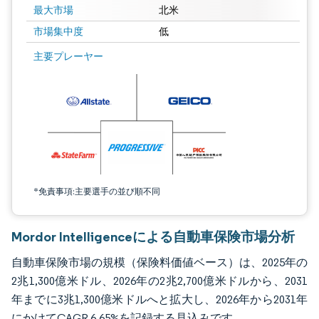
最大市場
北米
市場集中度
低
画像 © Mordor Intelligence。再利用にはCC BY 4.0の表示が必要です。
主要プレーヤー
*免責事項:主要選手の並び順不同
Mordor Intelligenceによる自動車保険市場分析
自動車保険市場の規模（保険料価値ベース）は、2025年の
2兆1,300億米ドル、2026年の2兆2,700億米ドルから、2031
年までに3兆1,300億米ドルへと拡大し、2026年から2031年
にかけてCAGR 6.65%を記録する見込みです。