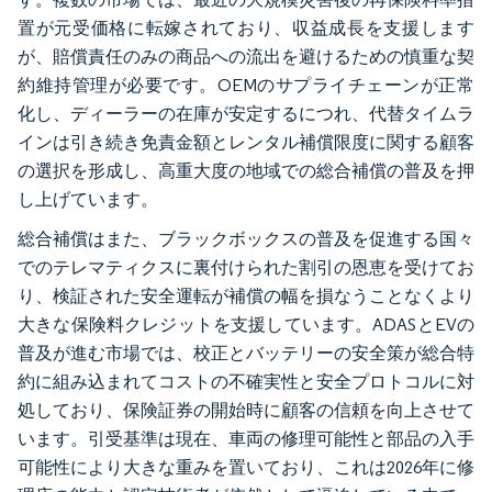
置が元受価格に転嫁されており、収益成長を支援します
が、賠償責任のみの商品への流出を避けるための慎重な契
約維持管理が必要です。OEMのサプライチェーンが正常
化し、ディーラーの在庫が安定するにつれ、代替タイムラ
インは引き続き免責金額とレンタル補償限度に関する顧客
の選択を形成し、高重大度の地域での総合補償の普及を押
し上げています。
総合補償はまた、ブラックボックスの普及を促進する国々
でのテレマティクスに裏付けられた割引の恩恵を受けてお
り、検証された安全運転が補償の幅を損なうことなくより
大きな保険料クレジットを支援しています。ADASとEVの
普及が進む市場では、校正とバッテリーの安全策が総合特
約に組み込まれてコストの不確実性と安全プロトコルに対
処しており、保険証券の開始時に顧客の信頼を向上させて
います。引受基準は現在、車両の修理可能性と部品の入手
可能性により大きな重みを置いており、これは2026年に修