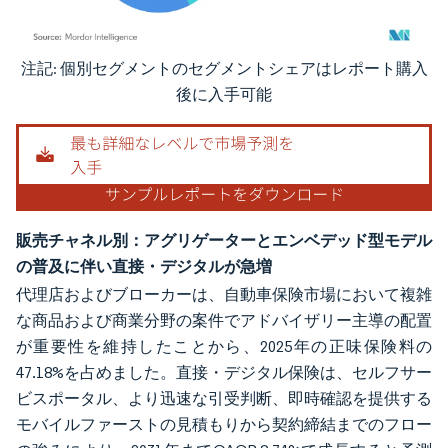
注記: 個別セグメントのセグメントシェアはレポート購入
画像 © Mordor Intelligence。再利用にはCC BY 4.0の表示が必要です。
後に入手可能
販売チャネル別：アグリゲーターとエンベデッド型モデル
の普及に伴い直接・デジタルが急増
代理店およびブローカーは、自動車保険市場において複雑
な商品および商業分野の案件でアドバイザリー主導の配置
が重要性を維持したことから、2025年の正味保険料の
47.18%を占めました。直接・デジタル保険は、セルフサー
ビスポータル、より迅速な引受判断、即時確認を提供する
モバイルファーストの見積もりから契約締結までのフロー