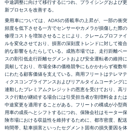
中途調整に向けて移行するにつれ、プライシングおよび更
新プロセスを改善する。
乗用車については、ADASの搭載率の上昇が、一部の衝突
頻度を低下させる一方でセンサーやカメラが損傷した際の
修理コストを増加させることにより、クレームプロファイ
ルを変化させており、損害の深刻度トレンドに対して複合
的な影響をもたらしている。成熟市場では、走行距離ベー
スの割引低走行距離セグメントおよび安全運転者の維持に
貢献しており、市場全体の価格競争にもかかわらず複数年
にわたる顧客価値を支えている。商用フリートはテレマテ
ィクスコンプライアンスおよびリアルタイムコーチングに
連動したプレミアムクレジットの恩恵を受けており、高リ
スク行動が継続する場合には引受担当者が割増料金または
中途変更を適用することがある。フリートの構成が小型商
用車の成長へとシフトするにつれ、保険会社はモーター保
険市場における収益性を維持するために、都市密度、配送
時間帯、駐車損害といったセグメント固有の損失要因を体