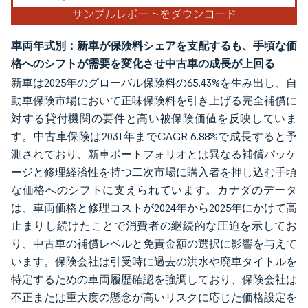
車両年式別：新車が保険料シェアを支配するも、手頃な価
格へのシフトが需要を変化させ中古車の成長が上回る
新車は2025年のグローバル保険料の65.43%を生み出し、自
動車保険市場において正味保険料を引き上げる完全補償に
対する貸付機関の要件と高い被保険価値を反映していま
す。中古車保険は2031年までCAGR 6.88%で成長すると予
測されており、新車ポートフォリオとは異なる補償パッケ
ージと修理経済性を持つ二次市場に購入者を押し込む手頃
な価格へのシフトに支えられています。カナダのデータ
は、車両価格と修理コストが2024年から2025年にかけて高
止まりし続けたことで消費者の継続的な圧迫を示してお
り、中古車の補償レベルと免責金額の選択に影響を与えて
います。保険会社は引受時に過去の洪水や廃車タイトルを
特定するための車両履歴確認を強調しており、保険会社は
不正または重大度の懸念が高いリスクに応じた価格設定を