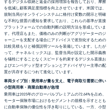
するデジタル収納と返金の採用増加を報告しており、摩擦
を低減し顧客満足度指標を向上させています。米国では、
規制当局がオンラインシステムに格付け変数の開示と明確
な不利な措置の通知を要求しており、これらの基準が直接
プラットフォームでの自動判断の説明方法を形成していま
す。代理店もまた、価格のみの判断がアグリゲーターのジ
ャーニーを支配する場合にアドバイスで差別化するための
比較見積もりと補償説明ツールを装備しています。したが
って、チャネルミックスは、監督当局が設定した開示義務
を犠牲にすることなくスピードを約束するデジタル直接お
よびエンベデッド型オプションとアドバイザリー主導の配
置が共存するにつれて進化しています。
車両タイプ別：乗用車が量を支え、電子商取引需要に伴い
小型商用車・商業自動車が急増
乗用車は2025年のグローバルプレミアムの72.64%を占め、
モーター保険市場におけるセグメントの規模を示すととも
に自動車保険の優位性を浮き彫りにしている。一方、小型