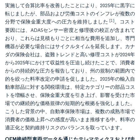
実施して合算比率を改善したことにより、2025年に黒字に
転じましたが、部品および労働コストのインフレが複数の
[1]
分野で保険金重大度への圧力を維持しました
。コスト
要因には、ADASセンサー密度と修理後の校正が含まれて
おり、これらは見積もりごとに相当な費用を追加し、専門
機器が必要な場合にはサイクルタイムを延長します。カナ
ダの保険会社は、盗難トレンドと高い修理コストが2024年
から2025年にかけて収益性を圧迫し続けたことで、消費者
からの持続的な圧力を報告しており、州の規制の範囲内で
的を絞った料率改定の申請を促しました。2025年の輸入自
動車部品に対する関税環境は、特定カテゴリーの部品コス
トを増幅させ、保険金重大度を引き上げ、影響を受けた市
場での継続的な価格規律の短期的な根拠を強化しました。
こうした背景の中、自動車保険市場は、複数の成熟市場で
消費者の価格上昇への感度が高いまま推移する中、料率の
適正化と契約維持リスクのバランスを取っています。
OEM接続型車両データを通じたテレマティクスおよび走