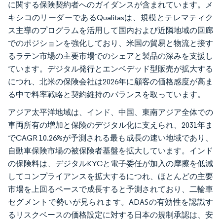
に関する保険契約者へのガイダンスが含まれています。メ
キシコのリーダーであるQualitasは、規模とテレマティク
ス主導のプログラムを活用して国内および近隣地域の回廊
でのポジションを強化しており、米国の貿易と物流と接す
るラテン市場の主要市場でのシェアと製品の深みを支援し
ています。デジタル発行とエンベデッド型販売が拡大する
につれ、北米の保険会社は2026年に顧客の価格感度が高ま
る中で料率戦略と契約維持のバランスを取っています。
アジア太平洋地域は、インド、中国、東南アジア全体での
車両所有の増加と保険のデジタル化に支えられ、2031年ま
でCAGR 10.26%が予測される最も成長の速い地域であり、
自動車保険市場の被保険者基盤を拡大しています。インド
の保険料は、デジタルKYCと電子委任が加入の摩擦を低減
してコンプライアンスを拡大するにつれ、ほとんどの主要
市場を上回るペースで成長すると予測されており、二輪車
セグメントで勢いが見られます。ADASの有効性を認識す
るリスクベースの価格設定に対する日本の規制承認は、安