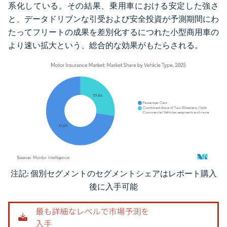
系化している。その結果、乗用車における安定した強さ
と、データドリブンな引受および安全投資が予測期間にわ
たってフリートの成果を差別化するにつれた小型商用車の
より速い拡大という、総合的な効果がもたらされる。
注記: 個別セグメントのセグメントシェアはレポート購入
画像 © Mordor Intelligence。再利用にはCC BY 4.0の表示が必要です。
後に入手可能