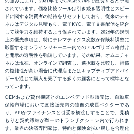
の強みにより、2031年までCAGR 9.74%で成長すると予測
されています。価格比較ツールは引き続き透明性とスピー
ドに関する消費者の期待をリセットしており、従来のチャ
ネルはデジタル見積もり、電子KYC、電子文書配信を統合
して競争力を維持するよう促されています。2026年の規制
上の優先事項は、特にテレマティクス変数が保険料調整に
影響するオンラインジャーニー内でのアルゴリズム格付け
と開示の透明性を強調しています。その結果、オムニチャ
ネルは現在、オンラインで調査し、選択肢を比較し、補償
の複雑性が高い場合に代理店またはキャプティブアドバイ
ザーを通じて購入を完了する多くの顧客にとって標準とな
っています。
OEMおよび貸付機関とのエンベデッド型販売は、自動車
保険市場において直接販売内の独自の成長ベクターであ
り、APIがファイナンスと引受を橋渡しすることで、見積
もりと契約締結が単一のトランザクション内で行われま
す。業界の決済専門家は、特約と保険金払い戻しを合理化