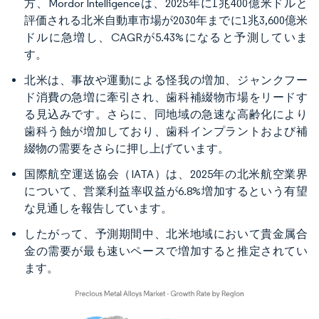
方、Mordor Intelligenceは、2025年に1兆400億米ドルと
評価される北米自動車市場が2030年までに1兆3,600億米
ドルに急増し、CAGRが5.43%になると予測していま
す。
北米は、事故や運動による怪我の増加、ジャンクフー
ド消費の急増に牽引され、歯科補綴物市場をリードす
る見込みです。さらに、同地域の急速な高齢化により
歯科う蝕が増加しており、歯科インプラントおよび補
綴物の需要をさらに押し上げています。
国際航空運送協会（IATA）は、2025年の北米航空業界
について、営業利益率収益が6.8%増加するという有望
な見通しを報告しています。
したがって、予測期間中、北米地域において貴金属合
金の需要が最も速いペースで増加すると推定されてい
ます。