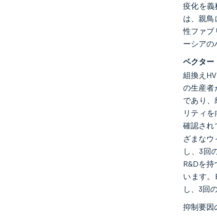
疫化を義
は、親鳥
性ファブ
ーシアの
ベクター
組換えH
の生産者
であり、
リティを
確認され
ざまなウ
し、3回
R&Dを
います。B
し、3回
抑制要因