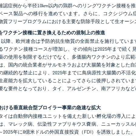
確認症例から半径10km以内の鶏群へのリングワクチン接種を
Tベース製品への移行を進めています。さらに、コクシジウム
物質フリープログラムにおける主要な防除手段として生オーシ
をワクチン接種に置き換えるための規制上の推進
年1月以降、欧州連合は予防的抗生物質の全面禁止を施行してい
るワクチン接種コースが増加し、その傾向は2025年まで続く見
薬の使用を制限するだけでなく、多価腸内ワクチンのより広範
は、国内の統合業者がサルモネラおよび大腸菌を対象とした自
の継続的な禁止により、2025年までに鳥病原性大腸菌の不活
生産能力を拡大していることによってさらに後押しされていま
要な要件となっており、タイ、アルゼンチン、南アフリカなど
。
Nにおける垂直統合型ブロイラー事業の急速な拡大
年、タイは自動卵内接種ユニットを備えた新しい孵化場の導入に
は、マレック病、伝染性ファブリキウス嚢病、ニューカッスル
4年～2025年に8億米ドルの外国直接投資（FDI）を誘致しま