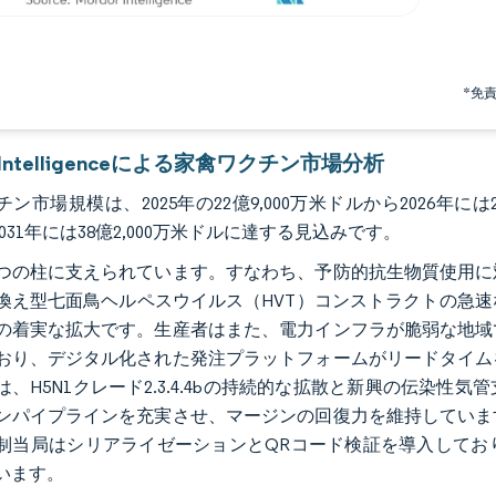
*免
r Intelligenceによる家禽ワクチン市場分析
ン市場規模は、2025年の22億9,000万米ドルから2026年には24
2031年には38億2,000万米ドルに達する見込みです。
つの柱に支えられています。すなわち、予防的抗生物質使用に
換え型七面鳥ヘルペスウイルス（HVT）コンストラクトの急
の着実な拡大です。生産者はまた、電力インフラが脆弱な地域
おり、デジタル化された発注プラットフォームがリードタイム
は、H5N1クレード2.3.4.4bの持続的な拡散と新興の伝染
ンパイプラインを充実させ、マージンの回復力を維持していま
制当局はシリアライゼーションとQRコード検証を導入してお
います。