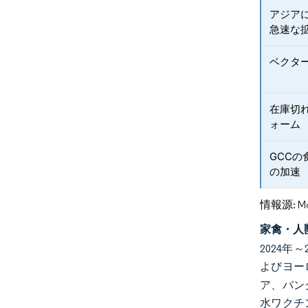
アジア
急速な
ベクタ
在庫切
ォーム
GCC
の加速
情報源: Mord
家禽・人
2024年
よびヨー
ア、バン
水ワクチ