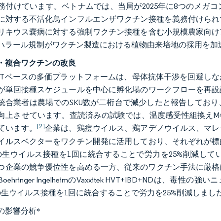
務付けています。ベトナムでは、当局が2025年に8つのメガ
に対する不活化鳥インフルエンザワクチン接種を義務付けられ
リキウス嚢病に対する強制ワクチン接種を含む小規模農家向け
ハラール規制がワクチン製造における植物由来培地の採用を加
・複合ワクチンの改良
VTベースの多価プラットフォームは、母体抗体干渉を回避し
が単回接種スケジュールを中心に孵化場のワークフローを再設
統合業者は農場でのSKU数が二桁台で減少したと報告してお
向上させています。査読済みの試験では、温度感受性組換えM4
[2]
ています。
企業は、鶏痘ウイルス、鶏アデノウイルス、マレ
イルスベクターをワクチン開発に活用しており、それぞれが標
の生ウイルス接種を1回に統合することで労力を25%削減し
持つ企業の競争優位性を高める一方、従来のワクチン手法に厳
oehringer IngelheimのVaxxitek HVT+IBD+ND
の生ウイルス接種を1回に統合することで労力を25%削減しまし
の影響分析
*