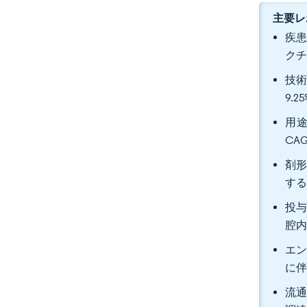
主要レ
疾患
クチ
技術
9.
用途
CA
剤形
す
投与
腔内
エン
に伴
流通