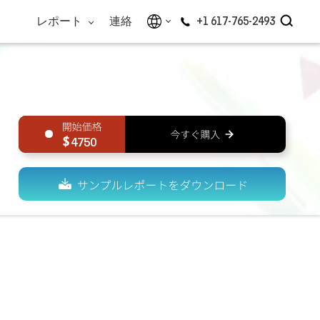
レポート
連絡
+1 617-765-2493
4750