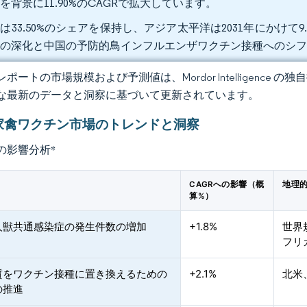
を背景に11.90%のCAGRで拡大しています。
は33.50%のシェアを保持し、アジア太平洋は2031年にかけて9
合の深化と中国の予防的鳥インフルエンザワクチン接種へのシ
ポートの市場規模および予測値は、Mordor Intelligence
な最新のデータと洞察に基づいて更新されています。
家禽ワクチン市場のトレンドと洞察
の影響分析
*
CAGRへの影響（概
地理
算%）
人獣共通感染症の発生件数の増加
+1.8%
世界
フリ
質をワクチン接種に置き換えるための
+2.1%
北米
の推進