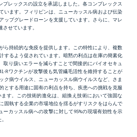
コンプレックスの設立を承認しました。各コンプレックス
ています。フィリピンは、ニューカッスル病および伝染
アップグレードローンを支援しています。さらに、マレ
速させています。
ながら持続的な免疫を提供します。この特性により、複数
計するよう促されています。暗黙の利点は在庫の簡素化
り、取り扱いエラーを減らすことで間接的にバイオセキュ
1-Rワクチンが攻撃後も気管繊毛活性を維持することが
ック病ウイルス、ニューカッスル病ウイルスなど、さま
的とする用途に固有の利点を持ち、疾患への挑戦を克服
ています。この技術的進化は、組換え技術において強固な
格に固執する企業の市場地位を揺るがすリスクをはらんで
は、毒性の強いニューカッスル病への攻撃に対して95%の現場有効性を示
た。