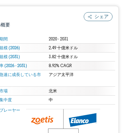
シェア
場概要
期間
2020 - 2031
模 (2026)
2.49 十億米ドル
模 (2031)
3.82 十億米ドル
(2026 - 2031)
8.92% CAGR
急速に成長している市
アジア太平洋
.0の表示が必要です。
市場
北米
集中度
中
 Mordor Intelligence。再利用にはCC BY 4.0の表示が必要です。
プレーヤー