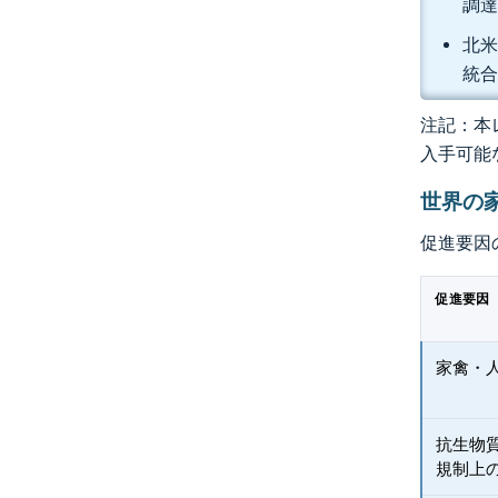
調達
北米
統
注記：本レ
入手可能
世界の
促進要因
促進要因
家禽・
抗生物
規制上