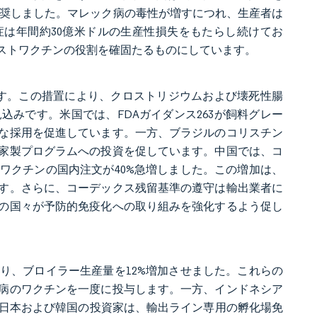
推奨しました。マレック病の毒性が増すにつれ、生産者は
症は年間約30億米ドルの生産性損失をもたらし続けてお
ストワクチンの役割を確固たるものにしています。
ます。この措置により、クロストリジウムおよび壊死性腸
込みです。米国では、FDAガイダンス263が飼料グレー
な採用を促進しています。一方、ブラジルのコリスチン
家製プログラムへの投資を促しています。中国では、コ
化ワクチンの国内注文が40%急増しました。この増加は、
す。さらに、コーデックス残留基準の遵守は輸出業者に
の国々が予防的免疫化への取り組みを強化するよう促し
より、ブロイラー生産量を12%増加させました。これらの
病のワクチンを一度に投与します。一方、インドネシア
した。日本および韓国の投資家は、輸出ライン専用の孵化場免