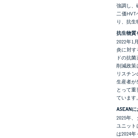
強調し、
二価HV
り、抗生
抗生物質
2022
炎に対す
ドの抗菌
削減政策
リスチン
生産者が
とって重
ています
ASEA
2025
ユニット
は202