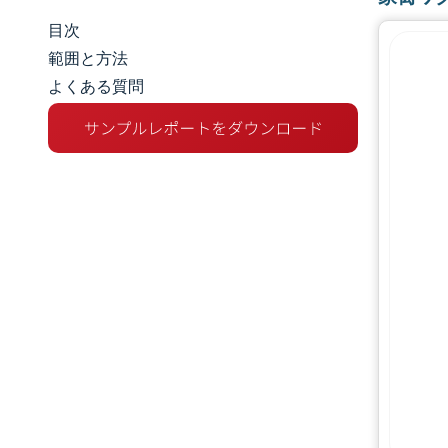
目次
市場規模とシェア
範囲と方法
よくある質問
市場分析
トレンドとインサイト
セグメント分析
地理分析
規制環境
競争環境
主要プレーヤー
機会と展望