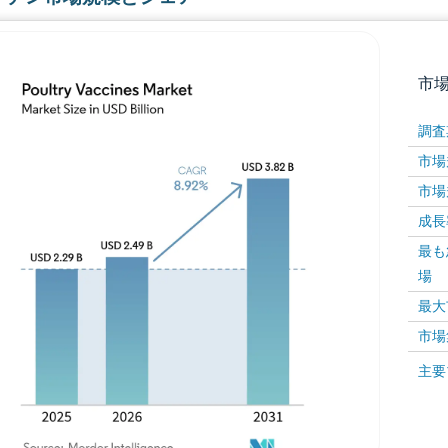
市
調査
市場規
市場規
成長率 
最も
場
画像 © Mordor Intelligence。再利用にはCC BY 4
最大
市場
画像 ©
主要