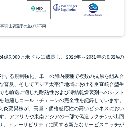
責事項:主要選手の並び順不同
億9,000万米ドルに成長し、2026年～2031年の8.92%の
対する規制強化、単一の卵内接種で複数の抗原を組み合
速な普及、そしてアジア太平洋地域における垂直統合型生
でも輸送に適した耐熱性および凍結乾燥製剤へのシフト
を短縮しコールドチェーンの完全性を記録しています。
性気管支炎変異株が、高量・価格感応性の高いビジネスにおい
す。アフリカや東南アジアの一部で偽造ワクチンが出回
り、トレーサビリティに関する新たなサービスニッチが