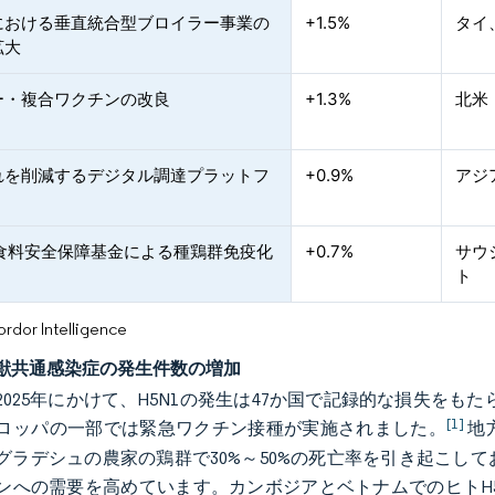
における垂直統合型ブロイラー事業の
+1.5%
タイ
拡大
ー・複合ワクチンの改良
+1.3%
北米
れを削減するデジタル調達プラットフ
+0.9%
アジ
の食料安全保障基金による種鶏群免疫化
+0.7%
サウ
ト
or Intelligence
獣共通感染症の発生件数の増加
～2025年にかけて、H5N1の発生は47か国で記録的な損失をも
[1]
ロッパの一部では緊急ワクチン接種が実施されました。
地
グラデシュの農家の鶏群で30%～50%の死亡率を引き起こし
ンへの需要を高めています。カンボジアとベトナムでのヒトH