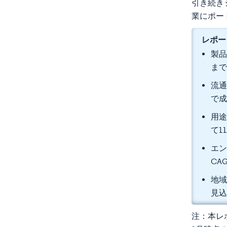
引き続き
業にポー
レポー
製品
まで
流通
で
用途
て1
エン
CA
地域
見
注：本レポ