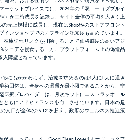
な地域における性的ウェルネス製品の購買を正常化し、
ーケットプレイスでは、2024年の「双十一（ダブルイ
MV）が二桁成長を記録し、サイト全体の平均を大きく上
米ドルの売上規模に成長し、現在はShopifyのストアフロント
のショップインショップでのオフライン認知度も高めています。
は、在庫切れリスクを排除することで価格感度の高いアジ
77%シェアを侵食する一方、プラットフォーム上の偽造品
参入障壁となっています。
いるにもかかわらず、治療を求めるのは4人に1人に過ぎ
学術団体は、全身への暴露が最小限であることから、非
の遠隔医療プロバイダーは、月次キットにエストラジオール
るとともにアドヒアランスを向上させています。日本の超
上の人口が全体の29.1%を超え、政府のウェルネス推進策
っています。Good Clean Loveはオーガニックア