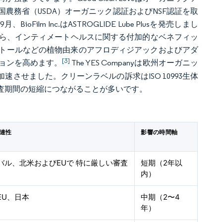
農務省（USDA）オーガニック認証およびNSF認証を取
lm Inc.はASTROGLIDE Lube Plusを発売しまし
ながら、インティメートヘルスに関する付加的なベネフィッ
トールなどの植物由来のアフロディジアックおよびアダ
[3]
ョンを高めます。
The YES Companyは欧州オーガニッ
させました。クリーンラベルの訴求はISO 10993生体
査期間の短縮につながることが多いです。
連性
影響の時間軸
バル、北米およびEUで 特に厳しい審査
短期（2年以
内）
EU、日本
中期（2〜4
年）