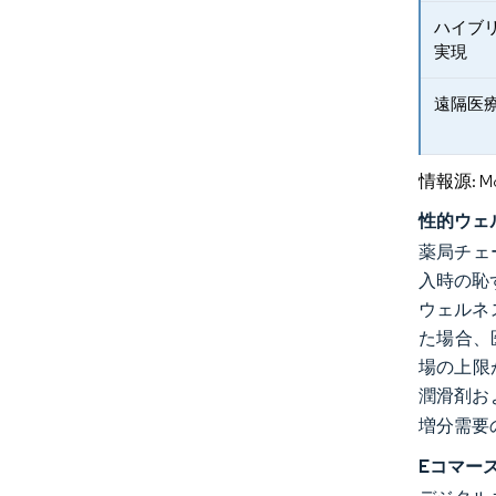
ハイブ
実現
遠隔医
情報源: Mord
性的ウェ
薬局チェ
入時の恥ず
ウェルネ
た場合、
場の上限
潤滑剤お
増分需要
Eコマー