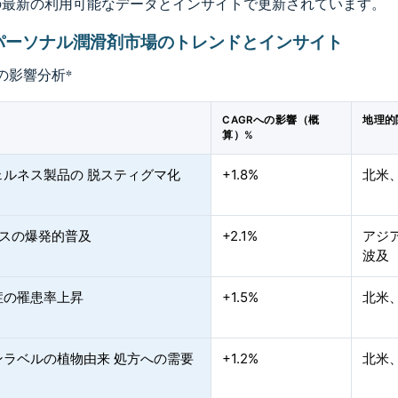
の最新の利用可能なデータとインサイトで更新されています。
パーソナル潤滑剤市場のトレンドとインサイト
の影響分析
*
CAGRへの影響（概
地理的
算）%
ェルネス製品の 脱スティグマ化
+1.8%
北米
ースの爆発的普及
+2.1%
アジ
波及
症の罹患率上昇
+1.5%
北米
ンラベルの植物由来 処方への需要
+1.2%
北米