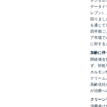
デジタル
データド
レブン）
回りました
を通じて3
四半期ご
ア市場で
に対する
加齢に伴
閉経後女
ず、対処
ホルモン
クリーム
高齢化社
が治療へ
クリーン
消費者は