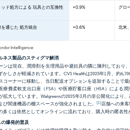
リッド処方による 玩具との互換性
+0.9%
グロ
療を通じた 処方統合
+0.6%
北米
or Intelligence
ルネス製品のスティグマ解消
ーンは現在、潤滑剤を生理用品や避妊具の隣に陳列しており、こ
かしさが軽減されています。CVS Healthは2025年1月、約
スコーナーに移動し、当日配送オプションを追加することで最
医療費柔軟支出口座（FSA）や医療貯蓄口座（HSA）による
が拡大しています。Walgreensの2025年3月の非公開化に
[1]
よび関連機器の棚スペースが強化されました。
店舗への来客
の多くは依然としてオンラインに流れており、購入時の匿名性
スの爆発的普及