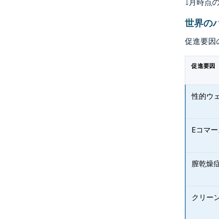
1月時点
世界の
促進要因
促進要因
性的ウ
Eコマ
膣乾燥
クリー