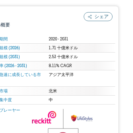
シェア
場概要
期間
2020 - 2031
模 (2026)
1.71 十億米ドル
模 (2031)
2.53 十億米ドル
(2026 - 2031)
8.11% CAGR
急速に成長している市
アジア太平洋
.0の表示が必要です。
市場
北米
集中度
中
 Mordor Intelligence。再利用にはCC BY 4.0の表示が必要です。
プレーヤー