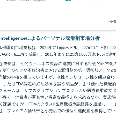
*免
r Intelligenceによるパーソナル潤滑剤市場分析
潤滑剤市場規模は、2025年に16億米ドル、2026年に17億1,0
AGR）8.11%で成長し、2031年までに25億3,000万米ドルに
な成長は、性的ウェルネス製品の購買に対する社会的正常化
て更年期ケアや不妊治療における潤滑剤の第一選択肢としての
売量の中核を担っていますが、水性とシリコーン性を組み合わ
、またはFDA認定の妊活効果を謳う製品が、より優れた機能
フォームは、サブスクリプションプログラムや医療費柔軟支出口
が多く、消費者が匿名性と豊富な品揃えを求めるなか、実店舗
て課題ですが、FDAのクラスII医療機器承認経路を通過し、
は、プレミアム価格帯と小売店での優位な棚配置を獲得してい