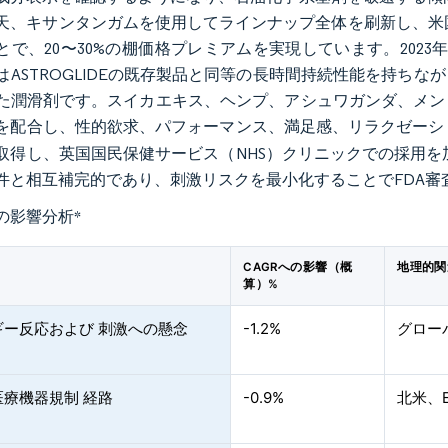
天、キサンタンガムを使用してラインナップ全体を刷新し、米国
で、20〜30%の棚価格プレミアムを実現しています。2023年9月、BioFi
はASTROGLIDEの既存製品と同等の長時間持続性能を持ち
た潤滑剤です。スイカエキス、ヘンプ、アシュワガンダ、メン
を配合し、性的欲求、パフォーマンス、満足感、リラクゼーシ
取得し、英国国民保健サービス（NHS）クリニックでの採用を加速
件と相互補完的であり、刺激リスクを最小化することでFDA審
の影響分析
*
CAGRへの影響（概
地理的関
算）%
ギー反応および 刺激への懸念
-1.2%
グロー
医療機器規制 経路
-0.9%
北米、