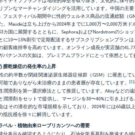
ネイティブブランドは地理的障壁を取り除き、文化的に保守的
リブンなマーチャンダイジングを活用しています。中国の主要マ
」フェスティバル期間中に性的ウェルネス商品の流通総額（G
。Maudeは立ち上げから2024年までに1,000万〜2,000万
3カ国に展開するとともに、SephoraおよびNordstrom
とに10〜15%割引で定期配送するサブスクリプションプラン
の顧客維持率を高めています。オンライン成長が実店舗の41.
ガバナンスの欠如は、プレミアムブランドにとって依然として
う膣乾燥症の発生率の上昇
性の約半数が閉経関連泌尿生殖器症候群（GSM）に罹患して
[2]
可能でありながら未治療のままの患者層が存在しています。
性潤滑剤を第一選択療法として推奨しています。Alloyなど
と潤滑剤をセットで提供し、マージンを30〜40%に引き上げ
会はその潜在的な市場規模を示しており、2024年には65歳以
の抵抗感を徐々に解消しています。
ラベル・植物由来ローブリカンツへの需要
成分表示を確認するようになり、石油化学系基剤を敬遠する傾向が強ま