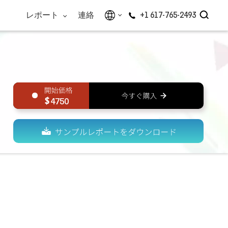
レポート
連絡
+1 617-765-2493
4750