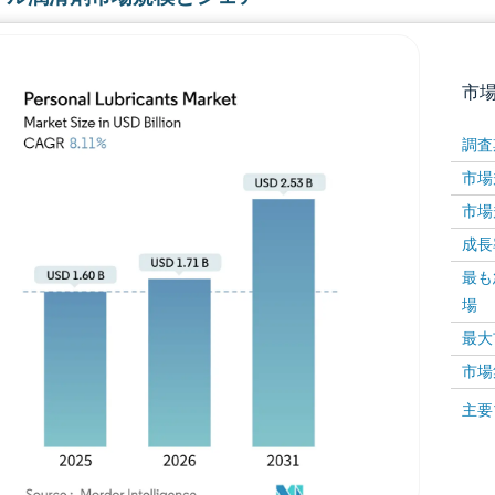
市
調査
市場規
市場規
成長率 
最も
場
画像 © Mordor Intelligence。再利用にはCC BY 4
最大
市場
画像 ©
主要