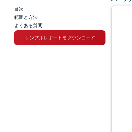
目次
市場規模とシェア
範囲と方法
よくある質問
市場分析
トレンドとインサイト
セグメント分析
地理分析
競争環境
主要プレーヤー
業界の動向