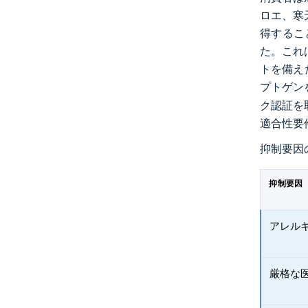
ロエ、寒
得すること
た。これ
トを備え
プトゲン
ク認証を
適合性要
抑制要因
抑制要因
アレル
厳格な