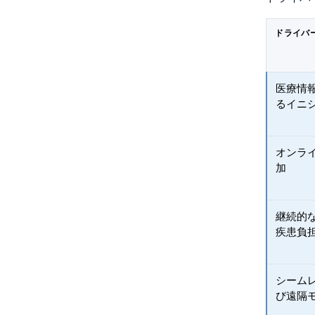
ドライバ
医療情
るイニ
オンラ
加
継続的
疾患負
シーム
び遠隔