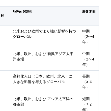
地理的 関連性
影響 期間
 影
北米および欧州でより強い影響を持つ
中期
グローバル
（2〜4
年）
北米、欧州、および 新興アジア太平
中期
洋市場
（2〜4
年）
高齢化人口（日本、欧州、北米）に
長期
大きな影響を与えるグローバル
（≥ 4
年）
北米、欧州、および アジア太平洋の
短期
都市部
（≤ 2
年）