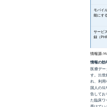
モバイ
能にす
サービ
録（PH
情報源: Mord
情報の効
医療デー
す。21世
れ、利用
国人の5
告してお
た臨床ワ
受けてい