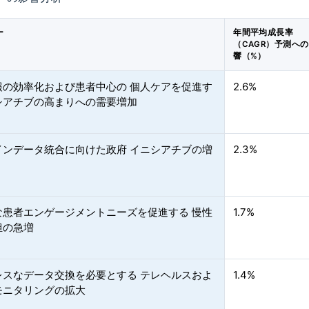
ー
年間平均成長率
（CAGR）予測への
響（%）
報の効率化および患者中心の 個人ケアを促進す
2.6%
シアチブの高まりへの需要増加
インデータ統合に向けた政府 イニシアチブの増
2.3%
な患者エンゲージメントニーズを促進する 慢性
1.7%
担の急増
レスなデータ交換を必要とする テレヘルスおよ
1.4%
モニタリングの拡大