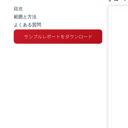
目次
市場規模とシェア
範囲と方法
よくある質問
市場分析
トレンドとインサイト
セグメント分析
地理分析
競争環境
主要プレーヤー
業界の動向