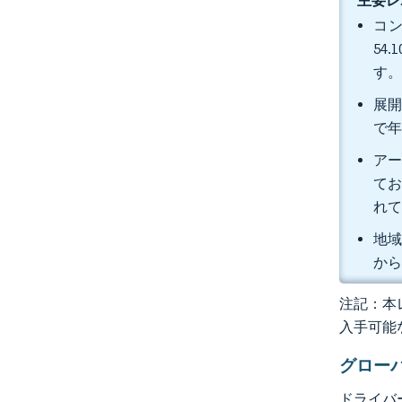
主要レ
コ
54
す
展開
で年
アー
てお
れ
地域
から
注記：本レ
入手可能
グロー
ドライバ