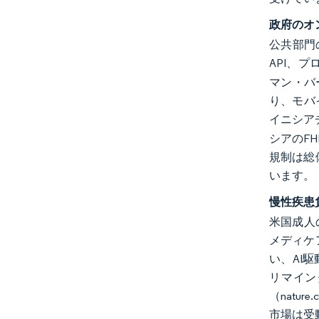
政府のオ
公共部門
API、
マン・バー
り、モバ
イニシアチ
シアのFH
規制は総
います。
慢性疾患
米国成人
メディケ
い、AI
リマイン
（nat
市場は受