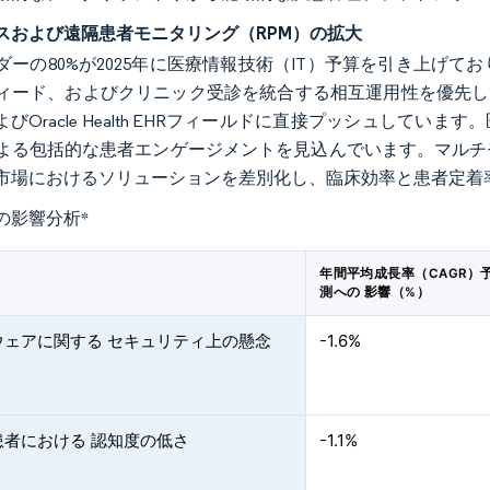
スおよび遠隔患者モニタリング（RPM）の拡大
ダーの80%が2025年に医療情報技術（IT）予算を引き上げ
ィード、およびクリニック受診を統合する相互運用性を優先してい
およびOracle Health EHRフィールドに直接プッシュし
よる包括的な患者エンゲージメントを見込んでいます。マルチ
市場におけるソリューションを差別化し、臨床効率と患者定着
の影響分析
*
年間平均成長率（CAGR）
測への 影響（%）
ウェアに関する セキュリティ上の懸念
-1.6%
患者における 認知度の低さ
-1.1%