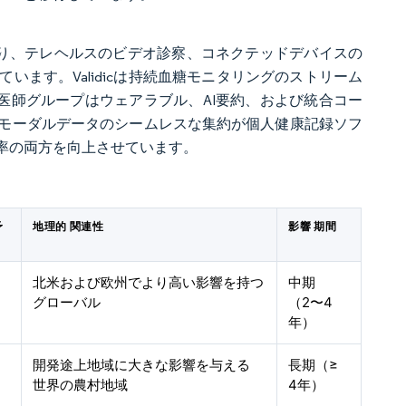
ており、テレヘルスのビデオ診察、コネクテッドデバイスの
ます。Validicは持続血糖モニタリングのストリーム
ています。医師グループはウェアラブル、AI要約、および統合コー
モーダルデータのシームレスな集約が個人健康記録ソフ
率の両方を向上させています。
予
地理的 関連性
影響 期間
北米および欧州でより高い影響を持つ
中期
グローバル
（2〜4
年）
開発途上地域に大きな影響を与える
長期（≥
世界の農村地域
4年）