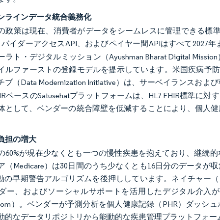
ンラインデータ統合義務化
の政策は現在、消費者がデータをシームレスに管理できる標準化
プロバイダーアクセスAPI、およびペイヤー間APIはすべて202
ラト・デジタルミッション（Ayushman Bharat Digital 
イルファーストの登録モデルを提示しています。米国疾病予防
ブ（Data Modernization Initiative）は、サーベ
IRベースのSatusehatプラットフォームは、HL7 FHIR
体として、ベンダーの統合障壁を低減することにより、個人健
負担の増大
の60%が現在少なくとも一つの慢性疾患を抱えており、継続
ア（Medicare）は30日間のうち少なくとも16日分のデー
駆動の早期警告アルゴリズムを後押ししています。ネイチャー（N
ダー、およびソーシャルサポートを活用したデジタル介入が
ure.com）。ベンダーが予測分析を個人健康記録（PHR）ダ
動的なデータリポジトリから能動的な疾患管理プラットフォー