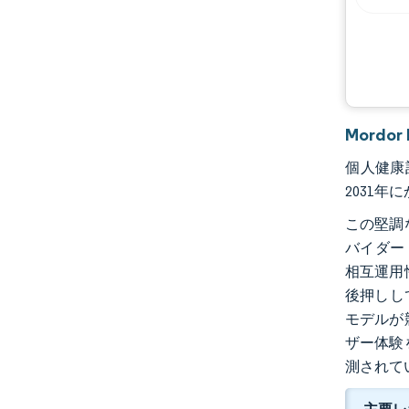
Mord
個人健康記
2031年
この堅調
バイダー
相互運用
後押しし
モデルが
ザー体験
測されて