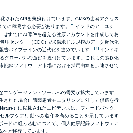
されたAPIを義務付けています。CMSの患者アクセス
[2]
7年までに稼働する必要があります。
インドのアーユシュ
Mission）はすでに73億件を超える健康アカウントを作成してお
管理センター（CDC）の5億米ドル規模のデータ近代化
[3]
イランスおよび報告パイプラインの近代化を進めています。
インドネ
標準に対するグローバルな選好を裏付けています。これらの義務化
康記録ソフトウェア市場における採用曲線を加速させて
的なエンゲージメントツールへの需要が拡大しています。
タが収集された場合に遠隔患者モニタリングに対して償還を行
ature）に掲載されたエビデンスは、フィードバック、
セルフケア行動への遵守を高めることを示しています
ッシュボードに組み込むにつれて、個人健康記録ソフトウェア
ムへと移行しています。