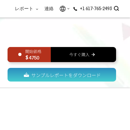
レポート
連絡
+1 617-765-2493
4750