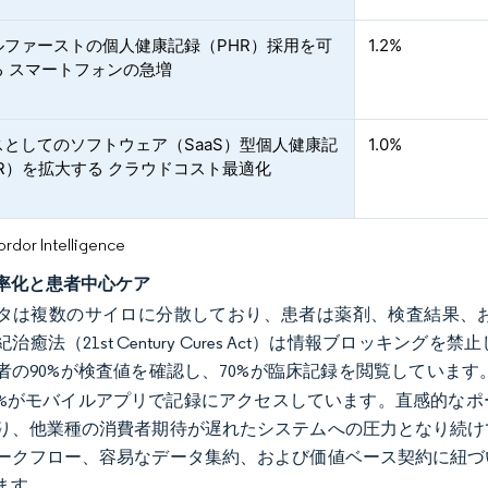
ルファーストの個人健康記録（PHR）採用を可
1.2%
る スマートフォンの急増
スとしてのソフトウェア（SaaS）型個人健康記
1.0%
R）を拡大する クラウドコスト最適化
or Intelligence
率化と患者中心ケア
タは複数のサイロに分散しており、患者は薬剤、検査結果、
紀治癒法（21st Century Cures Act）は情報ブロッ
者の90%が検査値を確認し、70%が臨床記録を閲覧しています
1%がモバイルアプリで記録にアクセスしています。直感的な
り、他業種の消費者期待が遅れたシステムへの圧力となり続け
ークフロー、容易なデータ集約、および価値ベース契約に紐づ
ます。