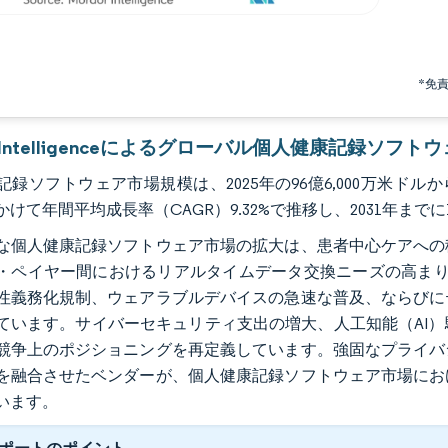
*免
or Intelligenceによるグローバル個人健康記録ソフ
録ソフトウェア市場規模は、2025年の96億6,000万米ドルから2
にかけて年間平均成長率（CAGR）9.32%で推移し、2031年まで
な個人健康記録ソフトウェア市場の拡大は、患者中心ケアへの
・ペイヤー間におけるリアルタイムデータ交換ニーズの高まりを
性義務化規制、ウェアラブルデバイスの急速な普及、ならびに
ています。サイバーセキュリティ支出の増大、人工知能（AI
競争上のポジショニングを再定義しています。強固なプライバ
を融合させたベンダーが、個人健康記録ソフトウェア市場にお
います。