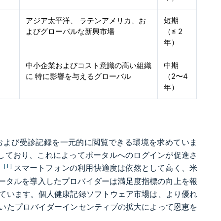
アジア太平洋、 ラテンアメリカ、お
短期
よびグローバルな新興市場
（≤ 2
年）
中小企業およびコスト意識の高い組織
中期
に 特に影響を与えるグローバル
（2〜4
年）
および受診記録を一元的に閲覧できる環境を求めていま
キングを禁止しており、これによってポータルへのログインが促進さ
[1]
。
スマートフォンの利用快適度は依然として高く、米
ポータルを導入したプロバイダーは満足度指標の向上を報
ています。個人健康記録ソフトウェア市場は、より優れ
いたプロバイダーインセンティブの拡大によって恩恵を