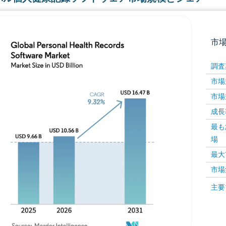
市
調査
市場規
市場規
成長率 
最も
場
画像 © Mordor Intelligence。再利用にはCC BY 4
最大
市場
画像 ©
主要