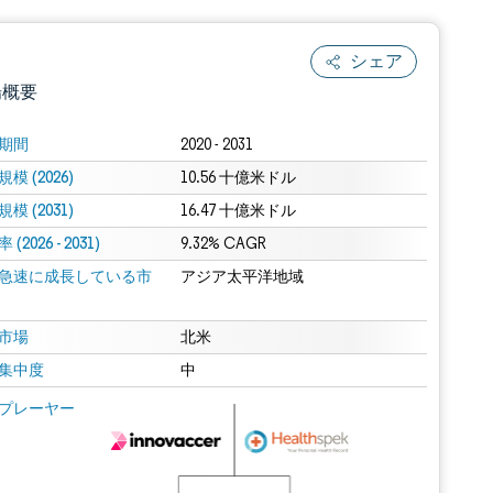
シェア
場概要
期間
2020 - 2031
模 (2026)
10.56 十億米ドル
模 (2031)
16.47 十億米ドル
(2026 - 2031)
9.32% CAGR
急速に成長している市
アジア太平洋地域
.0の表示が必要です。
市場
北米
集中度
中
 Mordor Intelligence。再利用にはCC BY 4.0の表示が必要です。
プレーヤー