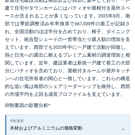
新規住宅建設活動は南部および西部に集中しており、一戸
建て住宅やタウンホームにはパティオや屋根付き屋外スペ
ースが含まれることが多くなっています。2025年8月、南
部では季節調整済み年率換算で667,000件の着工が記録さ
れ、全国活動のほぼ半分を占めており、椅子、ダイニング
セット、統合型シェードの一世帯当たり購入額の増加を支
えています。西部でも2025年中に一戸建て活動が回復し、
熱と日光への露出に耐えるプレミアム素材の調達増加と相
関しています。近年、建設業者は新規一戸建て着工の大部
分にパティオを含めており、屋根付きルームや屋外キッチ
ンへの住宅所有者の関心と一致しています。これらの構造
的な追い風は南部のシェアリーダーシップを維持し、西部
の市場平均を上回る成長プロファイルを支えています。
抑制要因の影響分析
*
木材およびアルミニウムの価格変動