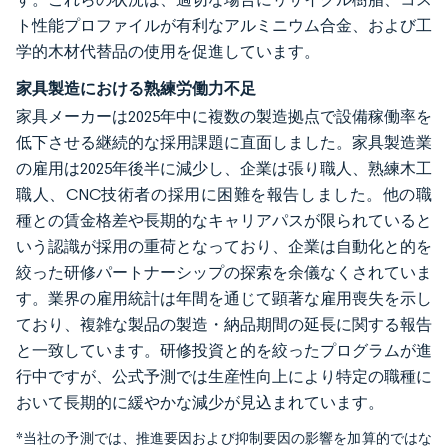
ト性能プロファイルが有利なアルミニウム合金、および工
学的木材代替品の使用を促進しています。
家具製造における熟練労働力不足
家具メーカーは2025年中に複数の製造拠点で設備稼働率を
低下させる継続的な採用課題に直面しました。家具製造業
の雇用は2025年後半に減少し、企業は張り職人、熟練木工
職人、CNC技術者の採用に困難を報告しました。他の職
種との賃金格差や長期的なキャリアパスが限られていると
いう認識が採用の重荷となっており、企業は自動化と的を
絞った研修パートナーシップの探索を余儀なくされていま
す。業界の雇用統計は年間を通じて顕著な雇用喪失を示し
ており、複雑な製品の製造・納品期間の延長に関する報告
と一致しています。研修投資と的を絞ったプログラムが進
行中ですが、公式予測では生産性向上により特定の職種に
おいて長期的に緩やかな減少が見込まれています。
*当社の予測では、推進要因および抑制要因の影響を加算的ではな