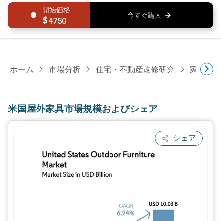
4750
ホーム
市場分析
住宅・不動産改修研究
家具・
米国屋外家具市場規模およびシェア
シェア