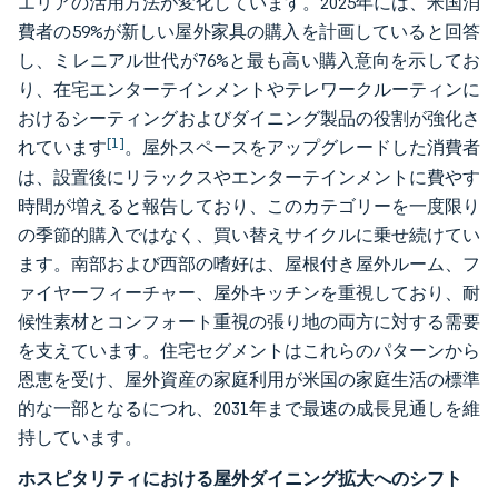
エリアの活用方法が変化しています。2025年には、米国消
費者の59%が新しい屋外家具の購入を計画していると回答
し、ミレニアル世代が76%と最も高い購入意向を示してお
り、在宅エンターテインメントやテレワークルーティンに
おけるシーティングおよびダイニング製品の役割が強化さ
[1]
れています
。屋外スペースをアップグレードした消費者
は、設置後にリラックスやエンターテインメントに費やす
時間が増えると報告しており、このカテゴリーを一度限り
の季節的購入ではなく、買い替えサイクルに乗せ続けてい
ます。南部および西部の嗜好は、屋根付き屋外ルーム、フ
ァイヤーフィーチャー、屋外キッチンを重視しており、耐
候性素材とコンフォート重視の張り地の両方に対する需要
を支えています。住宅セグメントはこれらのパターンから
恩恵を受け、屋外資産の家庭利用が米国の家庭生活の標準
的な一部となるにつれ、2031年まで最速の成長見通しを維
持しています。
ホスピタリティにおける屋外ダイニング拡大へのシフト