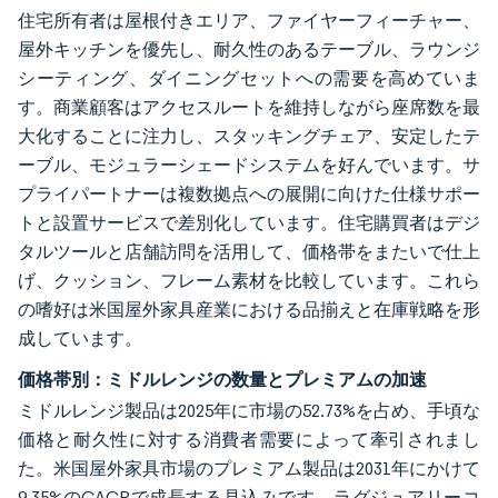
住宅所有者は屋根付きエリア、ファイヤーフィーチャー、
屋外キッチンを優先し、耐久性のあるテーブル、ラウンジ
シーティング、ダイニングセットへの需要を高めていま
す。商業顧客はアクセスルートを維持しながら座席数を最
大化することに注力し、スタッキングチェア、安定したテ
ーブル、モジュラーシェードシステムを好んでいます。サ
プライパートナーは複数拠点への展開に向けた仕様サポー
トと設置サービスで差別化しています。住宅購買者はデジ
タルツールと店舗訪問を活用して、価格帯をまたいで仕上
げ、クッション、フレーム素材を比較しています。これら
の嗜好は米国屋外家具産業における品揃えと在庫戦略を形
成しています。
価格帯別：ミドルレンジの数量とプレミアムの加速
ミドルレンジ製品は2025年に市場の52.73%を占め、手頃な
価格と耐久性に対する消費者需要によって牽引されまし
た。米国屋外家具市場のプレミアム製品は2031年にかけて
9.35%のCAGRで成長する見込みです。ラグジュアリーコ