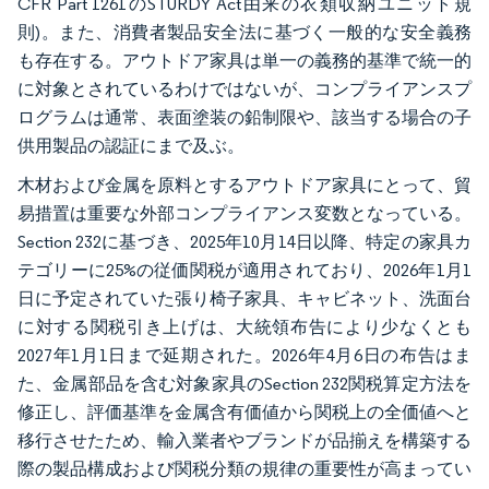
CFR Part 1261のSTURDY Act由来の衣類収納ユニット規
則)。また、消費者製品安全法に基づく一般的な安全義務
も存在する。アウトドア家具は単一の義務的基準で統一的
に対象とされているわけではないが、コンプライアンスプ
ログラムは通常、表面塗装の鉛制限や、該当する場合の子
供用製品の認証にまで及ぶ。
木材および金属を原料とするアウトドア家具にとって、貿
易措置は重要な外部コンプライアンス変数となっている。
Section 232に基づき、2025年10月14日以降、特定の家具カ
テゴリーに25%の従価関税が適用されており、2026年1月1
日に予定されていた張り椅子家具、キャビネット、洗面台
に対する関税引き上げは、大統領布告により少なくとも
2027年1月1日まで延期された。2026年4月6日の布告はま
た、金属部品を含む対象家具のSection 232関税算定方法を
修正し、評価基準を金属含有価値から関税上の全価値へと
移行させたため、輸入業者やブランドが品揃えを構築する
際の製品構成および関税分類の規律の重要性が高まってい