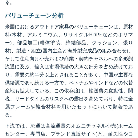
る。
バリューチェーン分析
米国におけるアウトドア家具のバリューチェーンは、原材
料(木材、アルミニウム、リサイクルHDPEなどのポリマ
ー)、部品加工(粉体塗装、締結部品、クッション、張り
材)、製造・組立(国内生産と海外製完成品の組み合わせ)、
そして住宅向け小売および商業・契約チャネルへの多形態
流通に及ぶ。輸入は市場供給の大きな部分を占め続けてお
り、需要の約半分以上とされることが多く、中国が主要な
供給源であり続ける一方で、ベトナムやインドなどの代替
産地も拡大している。この依存度は、輸送費の変動性、関
税、リードタイムのリスクへの露出を高めており、特に金
属フレームや複合材料を用いたセットにおいて顕著であ
る。
下流では、流通は高流通量のオムニチャネル小売(ホーム
センター、専門店、ブランド直販サイト)と、耐久性やコ