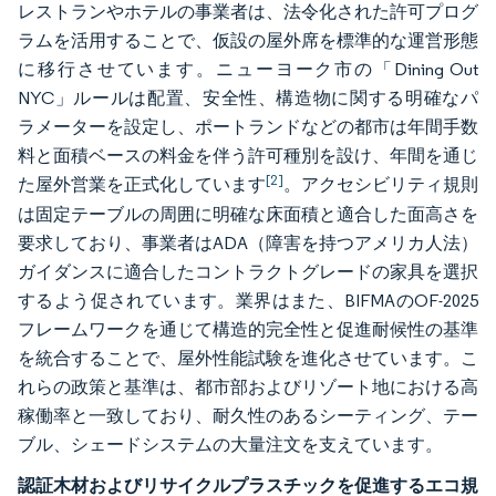
レストランやホテルの事業者は、法令化された許可プログ
ラムを活用することで、仮設の屋外席を標準的な運営形態
に移行させています。ニューヨーク市の「Dining Out
NYC」ルールは配置、安全性、構造物に関する明確なパ
ラメーターを設定し、ポートランドなどの都市は年間手数
料と面積ベースの料金を伴う許可種別を設け、年間を通じ
[2]
た屋外営業を正式化しています
。アクセシビリティ規則
は固定テーブルの周囲に明確な床面積と適合した面高さを
要求しており、事業者はADA（障害を持つアメリカ人法）
ガイダンスに適合したコントラクトグレードの家具を選択
するよう促されています。業界はまた、BIFMAのOF-2025
フレームワークを通じて構造的完全性と促進耐候性の基準
を統合することで、屋外性能試験を進化させています。こ
れらの政策と基準は、都市部およびリゾート地における高
稼働率と一致しており、耐久性のあるシーティング、テー
ブル、シェードシステムの大量注文を支えています。
認証木材およびリサイクルプラスチックを促進するエコ規