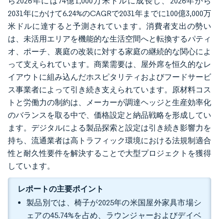
ら2026年には74億1,000万米ドルに成長し、2026年から
2031年にかけて6.24%のCAGRで2031年までに100億3,000万
米ドルに達すると予測されています。消費者支出の勢い
は、未活用エリアを機能的な生活空間へと転換するパティ
オ、ポーチ、裏庭の改装に対する家庭の継続的な関心によ
って支えられています。商業需要は、屋外席を恒久的なレ
イアウトに組み込んだホスピタリティおよびフードサービ
ス事業者によって引き続き支えられています。原材料コス
トと労働力の制約は、メーカーが調達ヘッジと生産効率化
のバランスを取る中で、価格設定と納品戦略を形成してい
ます。デジタルによる製品探索と設定は引き続き影響力を
持ち、流通業者は高トラフィック環境における法規制適合
性と耐久性要件を解決することで大型プロジェクトを獲得
しています。
レポートの主要ポイント
製品別では、椅子が2025年の米国屋外家具市場シ
ェアの45.74%を占め、ラウンジャーおよびデイベ