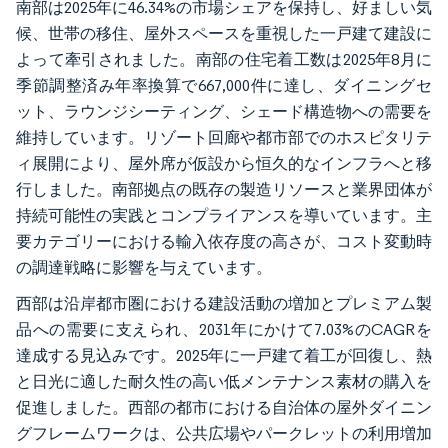
南部は2025年に46.34%の市場シェアを保持し、好ましい気
候、世帯の移住、屋外スペースを重視した一戸建て建設に
よって牽引されました。南部の住宅着工数は2025年8月に
季節調整済み年率換算で667,000件に達し、ダイニングセ
ット、ラウンジシーティング、シェード構造物への需要を
維持しています。リゾート回廊や都市部でのホスピタリテ
ィ展開により、屋外席が仮設から恒久的なインフラへと移
行しました。南部拠点の既存の製造リソースと業界団体が
持続可能性の実践とコンプライアンスを導いています。主
要カテゴリーにおける輸入依存度の高さが、コスト変動時
の調達戦略に影響を与えています。
西部は沿岸都市圏における建設活動の増加とプレミアム製
品への需要に支えられ、2031年にかけて7.03%のCAGRを
達成する見込みです。2025年に一戸建て着工が回復し、熱
と日光に適した耐久性の高い低メンテナンス素材の購入を
促進しました。西部の都市における自治体の屋外ダイニン
グフレームワークは、公共広場やパークレットの利用増加