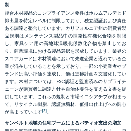
制
複合木材製品のコンプライアンス要件はホルムアルデヒド
排出量を特定レベルに制限しており、独立認証および責任
ある調達と整合しています。カリフォルニア州の消費者製
品規則はメンテナンス製品中の揮発性有機化合物を制限
し、家具ケア用の高地球温暖化係数化合物を禁止してお
り、商業環境における製品選択を形成しています。業界の
スコアカードは木材調達において先進企業と遅れている企
業が混在していることを示しており、一部の小売業者やブ
ランドは高い評価を達成し、他は進捗計画を文書化してい
ます。木材については、FSC認証と監査済みのサプライチ
ェーンが購買者に調達方針や自治体要件を支える文書を提
供しています。これらの規制と市場イニシアチブが相まっ
て、リサイクル樹脂、認証無垢材、低排出仕上げへの関心
[3]
が高まっています
。
サンベルト地域の住宅ブームによるパティオ支出の増加