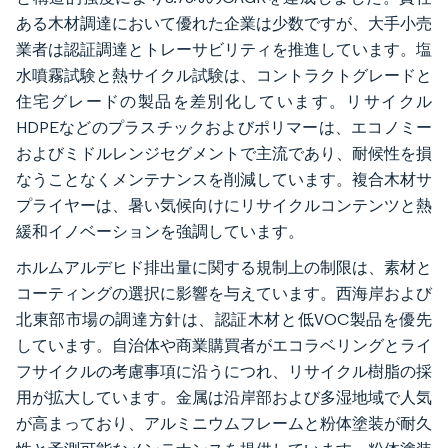
ある木材調達において優れた企業は少数ですが、大手小売
業者は認証調達とトレーサビリティを推進しています。塩
水噴霧試験と熱サイクル試験は、コントラクトグレードと
住宅グレードの製品を差別化しています。リサイクル
HDPEなどのプラスチックおよびポリマーは、エコノミー
およびミドルレンジセグメントで主流であり、耐候性を損
なうことなくメンテナンスを削減しています。複合木材サ
プライヤーは、暑い気候向けにリサイクルコンテンツと熱
緩和イノベーションを強調しています。
ホルムアルデヒド排出量に関する規制上の制限は、素材と
コーティングの選択に影響を与えています。西海岸および
北東部市場の調達方針は、認証木材と低VOC製品を優先
しています。自治体や商業購買者がエコラベリングとライ
フサイクルの考慮事項に沿うにつれ、リサイクル樹脂の採
用が拡大しています。金属は沿岸部および多湿地域で人気
が高まっており、アルミニウムフレームと粉体塗装が耐久