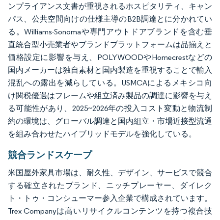
ンプライアンス文書が重視されるホスピタリティ、キャン
パス、公共空間向けの仕様主導のB2B調達とに分かれてい
る。Williams-Sonomaや専門アウトドアブランドを含む垂
直統合型小売業者やブランドプラットフォームは品揃えと
価格設定に影響を与え、POLYWOODやHomecrestなどの
国内メーカーは独自素材と国内製造を重視することで輸入
混乱への露出を減らしている。USMCAによるメキシコ向
け関税優遇はフレームや組立済み製品の調達に影響を与え
る可能性があり、2025~2026年の投入コスト変動と物流制
約の環境は、グローバル調達と国内組立・市場近接型流通
を組み合わせたハイブリッドモデルを強化している。
競合ランドスケープ
米国屋外家具市場は、耐久性、デザイン、サービスで競合
する確立されたブランド、ニッチプレーヤー、ダイレク
ト・トゥ・コンシューマー参入企業で構成されています。
Trex Companyは高いリサイクルコンテンツを持つ複合技