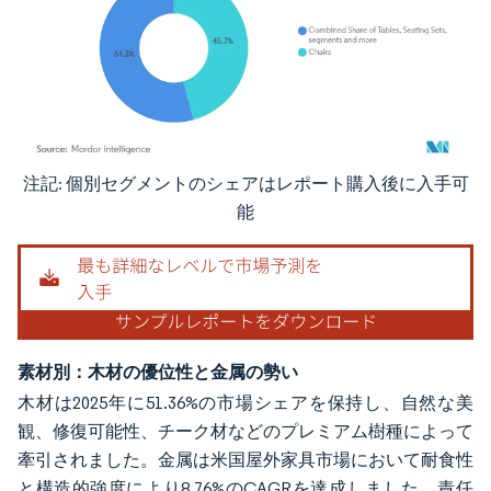
注記: 個別セグメントのシェアはレポート購入後に入手可
画像 © Mordor Intelligence。再利用にはCC BY 4.0の表示が必要です。
能
素材別：木材の優位性と金属の勢い
木材は2025年に51.36%の市場シェアを保持し、自然な美
観、修復可能性、チーク材などのプレミアム樹種によって
牽引されました。金属は米国屋外家具市場において耐食性
と構造的強度により8.76%のCAGRを達成しました。責任