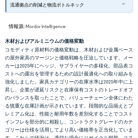
流通拠点の削減と物流ボトルネック
情報源: Mordor Intelligence
木材およびアルミニウムの価格変動
コモディティ原材料の価格変動は、木材および金属ベース
の屋外家具のマージンと価格戦略を圧迫しています。メー
カーは2025年にヘッジ、サプライヤーの多様化、部品表コ
ストへの露出を管理するための設計最適化への取り組みを
強化しました。家具カテゴリーの在庫水準は2025年中に上
昇し、企業が遅延リスクと在庫保有コストのトレードオフ
のバランスを取ったことで、バリューチェーン全体にわた
る慎重な在庫計画が示されています。段階的な品揃えとプ
レミアム化は、性能と耐用年数を差別化することでコスト
インフレを部分的に相殺し、コントラクトグレードのカテ
ゴリーは仕様を活用してより高い価格帯を正当化していま
す。これらの状況は、適切な場合にリサイクル樹脂、コス