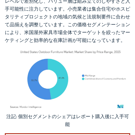
レベルで差別化し、バリュー層は組み立てのしやすさと入
手可能性に注力しています。小売業者は集合住宅やホスピ
タリティプロジェクトの地域の気候と法規制要件に合わせ
て品揃えを調整しています。この価格セグメンテーション
により、米国屋外家具市場全体でターゲットを絞ったマー
ケティングと効率的な在庫計画が可能になっています。
注記: 個別セグメントのシェアはレポート購入後に入手可
画像 © Mordor Intelligence。再利用にはCC BY 4.0の表示が必要です。
能