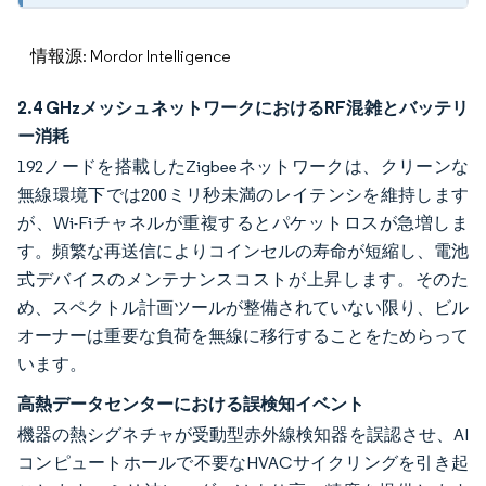
情報源: Mordor Intelligence
2.4 GHzメッシュネットワークにおけるRF混雑とバッテリ
ー消耗
192ノードを搭載したZigbeeネットワークは、クリーンな
無線環境下では200ミリ秒未満のレイテンシを維持します
が、Wi-Fiチャネルが重複するとパケットロスが急増しま
す。頻繁な再送信によりコインセルの寿命が短縮し、電池
式デバイスのメンテナンスコストが上昇します。そのた
め、スペクトル計画ツールが整備されていない限り、ビル
オーナーは重要な負荷を無線に移行することをためらって
います。
高熱データセンターにおける誤検知イベント
機器の熱シグネチャが受動型赤外線検知器を誤認させ、AI
コンピュートホールで不要なHVACサイクリングを引き起