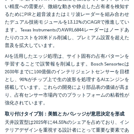
い精度への需要が、微細な動きや静止した占有者を検知す
るためにPIRと超音波またはミリ波レーダーを組み合わせ
たデュアル技術モジュールを13.12%のCAGRで推進してい
ます。Texas InstrumentsのAWRL6844レーダーはノードあ
たりのコストを20米ドル削減し、プレミアム設置を超えた
普及を拡大しています。
AIを活用したエッジ処理は、サイト固有の占有パターンを
学習することで誤警報を削減します。Bosch Sensortecは
2030年までに100億個のインテリジェントセンサーを目標
とし、90%がチップ上で生の波形を処理するAIエンジンを
搭載しています。これらの開発により部品表の価値が高ま
り、占有センサー市場内でのプラットフォームの粘着性が
強化されています。
取り付けタイプ別：美観とカバレッジが意思決定を形成
天井設置型は2025年に44.55%のシェアを占めており、イン
テリアデザインを重視する設計者にとって重要な要素であ