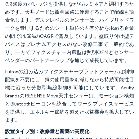
る360度カバレッジを提供しながらルミネアと調和するた
めです。天井ノードは照明回路に便乗することで配線も簡
素化します。デスクレベルのセンサーは、ハイブリッドワ
ークを管理するためのシート単位の占有分析を求める企業
の間で14.58%のCAGRで普及しています。壁取り付け型デ
バイスはプレナムアクセスのない改修工事で一般的であ
り、一方でフィクスチャー内蔵型は照明OEMとセンサー
ベンダーのパートナーシップを通じて成長しています。
Lutronの組み込みフィクスチャープラットフォームは制御
配線を不要にし、銅の使用量を削減しながら持続可能性目
標に沿った分散型無線制御を可能にしています。Acuity
BrandsのRESENSE Move天井センサーは、モーション検知
とBluetoothビーコンを統合してワークプレイスサービス
を提供し、エネルギー節約を超えた収益機会を拡大してい
ます。
設置タイプ別：改修量と新築の高度化