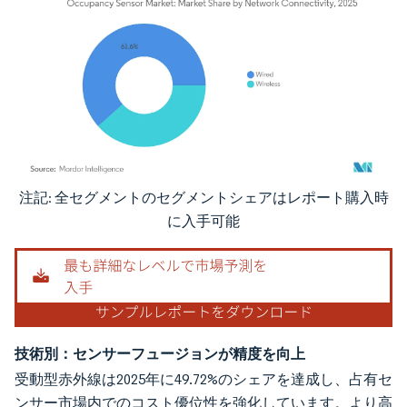
注記: 全セグメントのセグメントシェアはレポート購入時
画像 © Mordor Intelligence。再利用にはCC BY 4.0の表示が必要です。
に入手可能
技術別：センサーフュージョンが精度を向上
受動型赤外線は2025年に49.72%のシェアを達成し、占有セ
ンサー市場内でのコスト優位性を強化しています。より高