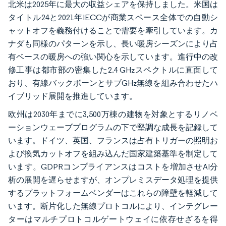
北米は2025年に最大の収益シェアを保持しました。米国は
タイトル24と2021年IECCが商業スペース全体での自動シ
ャットオフを義務付けることで需要を牽引しています。カ
ナダも同様のパターンを示し、長い暖房シーズンにより占
有ベースの暖房への強い関心を示しています。進行中の改
修工事は都市部の密集した2.4 GHzスペクトルに直面して
おり、有線バックボーンとサブGHz無線を組み合わせたハ
イブリッド展開を推進しています。
欧州は2030年までに3,500万棟の建物を対象とするリノベ
ーションウェーブプログラムの下で堅調な成長を記録して
います。ドイツ、英国、フランスは占有トリガーの照明お
よび換気カットオフを組み込んだ国家建築基準を制定して
います。GDPRコンプライアンスはコストを増加させAI分
析の展開を遅らせますが、オンプレミスデータ処理を提供
するプラットフォームベンダーはこれらの障壁を軽減して
います。断片化した無線プロトコルにより、インテグレー
ターはマルチプロトコルゲートウェイに依存せざるを得