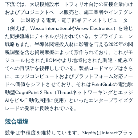
下流では、大規模施設ポートフォリオ向けの直接企業向け
およびプロジェクトベース販売と、施工業者やインテグレ
ーターに対応する電気・電子部品ディストリビューター
（例えば、Wesco InternationalやArrow Electronics）を通じ
た間接流通にチャネルが分かれている。サプライチェーン
戦略もまた、半導体関連投入材に影響を与える2025年の関
税調整を含む貿易摩擦によって形作られており、これがモ
ジュール化されたBOMやより地域化された調達・組み立
てへの再設計を後押ししている。製品ロードマップはさら
に、エッジコンピュートおよびプラットフォーム対応ノー
ドへ価値をシフトさせており、それはPointGrabの電池駆
動型CogniPoint 2 Flex（Threadネットワーキングとエッジ
AIをビル自動化展開に使用）といったエンタープライズグ
レードの発表に反映されている。
競合環境
競争は中程度を維持しています。SignifyはInteractプラッ