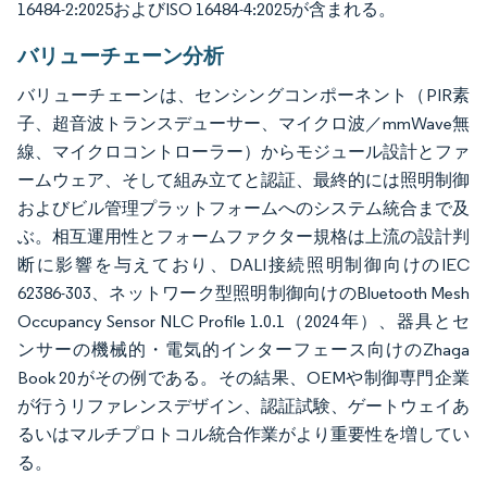
16484-2:2025およびISO 16484-4:2025が含まれる。
バリューチェーン分析
バリューチェーンは、センシングコンポーネント（PIR素
子、超音波トランスデューサー、マイクロ波／mmWave無
線、マイクロコントローラー）からモジュール設計とファ
ームウェア、そして組み立てと認証、最終的には照明制御
およびビル管理プラットフォームへのシステム統合まで及
ぶ。相互運用性とフォームファクター規格は上流の設計判
断に影響を与えており、DALI接続照明制御向けのIEC
62386-303、ネットワーク型照明制御向けのBluetooth Mesh
Occupancy Sensor NLC Profile 1.0.1（2024年）、器具とセ
ンサーの機械的・電気的インターフェース向けのZhaga
Book 20がその例である。その結果、OEMや制御専門企業
が行うリファレンスデザイン、認証試験、ゲートウェイあ
るいはマルチプロトコル統合作業がより重要性を増してい
る。