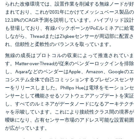
られた改修環境では、設置作業を削減する無線ノードが好
まれており、これが2031年にかけてメッシュベース製品の
12.18%のCAGR予測を説明しています。ハイブリッド設計
も登場しており、有線バックボーンがPoEルミネアに給電
しながら、ThreadまたはZigbeeセンサーが周辺部に配置さ
れ、信頼性と柔軟性のバランスを取っています。
無線の成長はプロトコルの収束によって推進されていま
す。Matter-over-Threadが従来のベンダーロックインを排除
し、AqaraなどのベンダーはApple、Amazon、Googleのエ
コシステム全体で自己コミッションするプレゼンスセンサ
ーをリリースしました。Philips Hueは電球をモーションセ
ンサーとして機能させるソフトウェアアップデートを実証
し、すべてのルミネアがデータノードになるアーキテクチ
ャを示唆しています。これにより接続性クラス間の境界が
曖昧になり、占有センサー市場のアドレス可能な設置範囲
が広がっています。