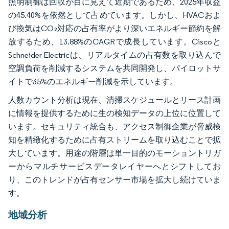
照明制御は回収が目に見えて近期であるため、2025年収益
の45.40%を依然として占めています。しかし、HVACおよ
び換気はCO₂対応の占有率がより深いエネルギー節約を解
放するため、13.88%のCAGRで成長しています。Ciscoと
Schneider Electricは、リアルタイムの占有数を取り込んで
空調負荷を削減するシステムを共同開発し、パイロットサ
イトで35%のエネルギー削減を示しています。
人数カウント分析は現在、清掃スケジュールとリース計画
に情報を提供するために生の検知データの上位に位置して
います。セキュリティ統合も、アクセス制御企業が脅威検
知を精緻化するために占有ストリームを取り込むことで拡
大しています。用途の階層は単一目的のモーショントリガ
ーからマルチサービスデータレイヤーへとシフトしてお
り、このトレンドが占有センサー市場を拡大し続けていま
す。
地域分析