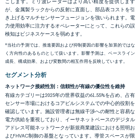
こします。ミリ波レーダーはより高い精度を提供します
が、金属製ラックからの反射に直面し、部品表コストを引
き上げるマルチセンサーフュージョンを強いられます。電
力使用効率に注力するオペレーターにとって、これらの誤
検知はビジネスケースを弱めます。
*当社の予測では、推進要因および抑制要因の影響を加算的ではな
く方向性のあるものとして扱います。影響予測は、ベースライン
成長、構成効果、および変数間の相互作用を反映しています。
セグメント分析
ネットワーク接続性別：信頼性が有線の優位性を維持
有線カテゴリーは2025年の世界収益の61.55%を占め、占有
センサー市場におけるコアビルシステムでの中心的役割を
確認しています。施設管理者は無線干渉への耐性と容易な
電力供給を重視しており、イーサネットベースのデジタル
アドレス可能ネットワークが新規商業建設における照明お
よびHVAC制御の基盤となっています。導管スペースが限