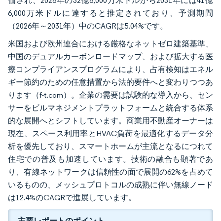
価され、2026年の32億6,000万米ドルから2031年には41億
6,000万米ドルに達すると推定されており、予測期間
（2026年～2031年）中のCAGRは5.04%です。
米国および欧州連合における厳格なネットゼロ建築基準、
中国のデュアルカーボンロードマップ、および拡大する医
療コンプライアンスプログラムにより、占有検知はエネル
ギー節約のための任意措置から法的要件へと変わりつつあ
ります（f-t.com）。企業の需要は試験的な導入から、セン
サーをビルマネジメントプラットフォームと統合する体系
的な展開へとシフトしています。商業用不動産オーナーは
現在、スペース利用率とHVAC負荷を最適化するデータ分
析を優先しており、スマートホームが主流となるにつれて
住宅での普及も加速しています。技術の融合も顕著であ
り、有線ネットワークは信頼性の面で展開の62%を占めて
いるものの、メッシュプロトコルの成熟に伴い無線ノード
は12.4%のCAGRで進展しています。
主要レポートのポイント