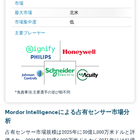
市場
最大市場
北米
市場集中度
低
画像 © Mordor Intelligence。再利用にはCC BY 4.0の表示が必要です。
主要プレーヤー
*免責事項:主要選手の並び順不同
Mordor Intelligenceによる占有センサー市場分
析
占有センサー市場規模は2025年に30億1,000万米ドルと評