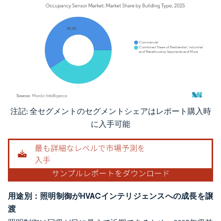
注記: 全セグメントのセグメントシェアはレポート購入時
画像 © Mordor Intelligence。再利用にはCC BY 4.0の表示が必要です。
に入手可能
用途別：照明制御がHVACインテリジェンスへの成長を譲
渡