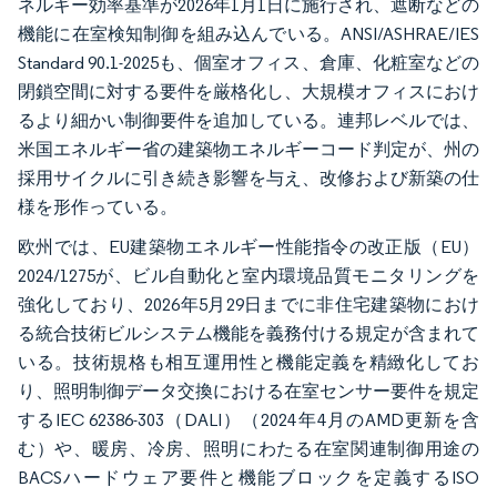
ネルギー効率基準が2026年1月1日に施行され、遮断などの
機能に在室検知制御を組み込んでいる。ANSI/ASHRAE/IES
Standard 90.1-2025も、個室オフィス、倉庫、化粧室などの
閉鎖空間に対する要件を厳格化し、大規模オフィスにおけ
るより細かい制御要件を追加している。連邦レベルでは、
米国エネルギー省の建築物エネルギーコード判定が、州の
採用サイクルに引き続き影響を与え、改修および新築の仕
様を形作っている。
欧州では、EU建築物エネルギー性能指令の改正版（EU）
2024/1275が、ビル自動化と室内環境品質モニタリングを
強化しており、2026年5月29日までに非住宅建築物におけ
る統合技術ビルシステム機能を義務付ける規定が含まれて
いる。技術規格も相互運用性と機能定義を精緻化してお
り、照明制御データ交換における在室センサー要件を規定
するIEC 62386-303（DALI）（2024年4月のAMD更新を含
む）や、暖房、冷房、照明にわたる在室関連制御用途の
BACSハードウェア要件と機能ブロックを定義するISO