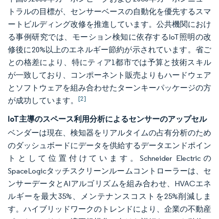
トラルの目標が、センサーベースの自動化を優先するスマ
ートビルディング改修を推進しています。公共機関におけ
る事例研究では、モーション検知に依存するIoT照明の改
修後に20%以上のエネルギー節約が示されています。省ご
との格差により、特にティア1都市では予算と技術スキル
が一致しており、コンポーネント販売よりもハードウェア
とソフトウェアを組み合わせたターンキーパッケージの方
[2]
が成功しています。
IoT主導のスペース利用分析によるセンサーのアップセル
ベンダーは現在、検知器をリアルタイムの占有分析のため
のダッシュボードにデータを供給するデータエンドポイン
トとして位置付けています。Schneider Electricの
SpaceLogicタッチスクリーンルームコントローラーは、セ
ンサーデータとAIアルゴリズムを組み合わせ、HVACエネ
ルギーを最大35%、メンテナンスコストを25%削減しま
す。ハイブリッドワークのトレンドにより、企業の不動産