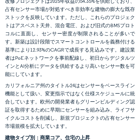
改修プロジェクトは2025年収益の54.35%を供給しており、
占有センサー市場が対処すべき非効率な建物の膨大な既存
ストックを反映しています。ただし、これらのプロジェク
トはアスベスト天井、混合電圧、および旧式のBMSプロト
コルに直面し、センサー密度が制限されることが多いで
す。新築は設計段階でスマートコントロールを義務付ける
基準により12.93%のCAGRで成長する見込みです。建設業
者はPoEネットワークを事前配線し、初日からデジタルツ
インとAI分析にデータを供給するより高いセンサー数を可
能にしています。
カリフォルニア州のタイトル24はセンサーをベースライン
機能として扱い、変更指示ではなく仕様スケジュールに統
合しています。欧州の開発業者もグリーンビルディング認
証を取得するために早期にセンサーを組み込み、ライフサ
イクルコストを削減し、新規プロジェクトの占有センサー
市場規模を拡大しています。
建物タイプ別：商業コア、住宅の上昇