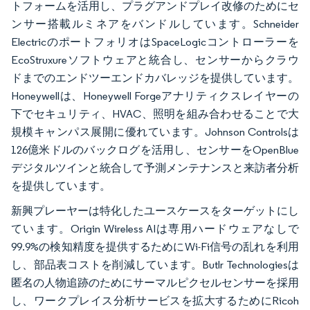
トフォームを活用し、プラグアンドプレイ改修のためにセ
ンサー搭載ルミネアをバンドルしています。Schneider
ElectricのポートフォリオはSpaceLogicコントローラーを
EcoStruxureソフトウェアと統合し、センサーからクラウ
ドまでのエンドツーエンドカバレッジを提供しています。
Honeywellは、Honeywell Forgeアナリティクスレイヤーの
下でセキュリティ、HVAC、照明を組み合わせることで大
規模キャンパス展開に優れています。Johnson Controlsは
126億米ドルのバックログを活用し、センサーをOpenBlue
デジタルツインと統合して予測メンテナンスと来訪者分析
を提供しています。
新興プレーヤーは特化したユースケースをターゲットにし
ています。Origin Wireless AIは専用ハードウェアなしで
99.9%の検知精度を提供するためにWi-Fi信号の乱れを利用
し、部品表コストを削減しています。Butlr Technologiesは
匿名の人物追跡のためにサーマルピクセルセンサーを採用
し、ワークプレイス分析サービスを拡大するためにRicoh