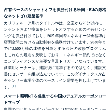
占有ベースのシャットオフを義務付ける米国・EUの厳格
なネットゼロ建築基準
カリフォルニア州のタイトル24は、空室から20分以内にコ
ンセントおよび換気をシャットオフするための占有センシ
ングを義務付けており、2021年国際エネルギー保全基準は
密閉空間における自動制御を義務付けています。2030年ま
でに3,500万棟の建物を対象とする欧州の改修プログラム
もこれらの規則を反映しており、エネルギー節約ではなく
コンプライアンスが主要な普及トリガーとなっています。
商業用オーナーは、建設後に追加するのではなく、建設文
書にセンサーを組み込んでいます。このダイナミクスが占
有センサー市場全体のベースライン需要を押し上げていま
[1]
す。
スマート照明IoTを促進する中国のデュアルカーボンロー
ドマップ
中国の2030年カーボンピークおよび2060年カーボンニュー