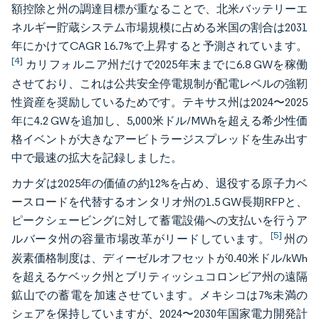
額控除と州の調達目標が重なることで、北米バッテリーエ
ネルギー貯蔵システム市場規模に占める米国の割合は2031
年にかけてCAGR 16.7%で上昇すると予測されています。
[4]
カリフォルニア州だけで2025年末までに6.8 GWを稼働
させており、これは公共安全停電規制が配電レベルの強靭
性資産を奨励しているためです。テキサス州は2024〜2025
年に4.2 GWを追加し、5,000米ドル/MWhを超える希少性価
格イベントが大きなアービトラージスプレッドを生み出す
中で最速の拡大を記録しました。
カナダは2025年の価値の約12%を占め、退役する原子力ベ
ースロードを代替するオンタリオ州の1.5 GW長期RFPと、
ピークシェービングに対して蓄電設備への支払いを行うア
[5]
ルバータ州の容量市場改革がリードしています。
州の
炭素価格制度は、ディーゼルオフセットが0.40米ドル/kWh
を超えるケベック州とブリティッシュコロンビア州の遠隔
鉱山での蓄電を加速させています。メキシコは7%未満の
シェアを保持していますが、2024〜2030年国家電力開発計