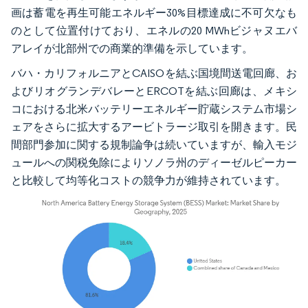
画は蓄電を再生可能エネルギー30%目標達成に不可欠なも
のとして位置付けており、エネルの20 MWhビジャヌエバ
アレイが北部州での商業的準備を示しています。
バハ・カリフォルニアとCAISOを結ぶ国境間送電回廊、お
よびリオグランデバレーとERCOTを結ぶ回廊は、メキシ
コにおける北米バッテリーエネルギー貯蔵システム市場シ
ェアをさらに拡大するアービトラージ取引を開きます。民
間部門参加に関する規制論争は続いていますが、輸入モジ
ュールへの関税免除によりソノラ州のディーゼルピーカー
と比較して均等化コストの競争力が維持されています。