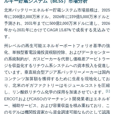
ルギー貯蔵システム（BESS）市場分析
北米バッテリーエネルギー貯蔵システム市場規模は、2025
年に208億2,000万米ドル、2026年に239億5,000万米ドルと
予測され、2031年までに500億2,000万米ドルに達し、2026
年から2031年にかけてCAGR 15.87%で成長する見込みで
す。
州レベルの再生可能エネルギーポートフォリオ基準の強
化、単独型蓄電設備投資税額控除、およびデータセンター
の系統制約が、ガスピーカーを代替し価格差アービトラー
ジを収益化するリチウム系システムへの資本投入を促進し
ています。垂直統合型アジア系バッテリーメーカーは国内
コンテンツ加算額を獲得するために生産を現地化してお
り、北米のギガファクトリーはモジュールコストを圧縮
[1]
し、リン酸鉄リチウム化学の採用を加速させています。
ERCOTおよびCAISOのマーチャント開発業者はエネルギ
ー、補助サービス、および容量収益を積み重ねており、こ
のモデルは機関投資家から資金調達可能なものとして認識