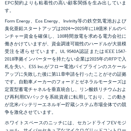
EPC契約よりも粘着性の高い顧客関係を生み出していま
す。
Form Energy、Eos Energy、Invinity等の鉄空気電池および
臭化亜鉛スタートアップは2024〜2025年に18億米ドルのベ
ンチャー資金を確保し、100時間放電を求める電力会社に
働きかけていますが、資金調達可能性のハードルが大規模
受注を遅らせています。UL 9540A認証またはIEEE 1547-
2018準拠インバーターを持たない企業は2025年のRFPで入
札を失い、ESS Inc.がフロー電池パイプラインのスケール
アップに失敗した後に第11章申請を行ったことがその証拠
です。自動車メーカーのフォードとゼネラルモーターズは
定置型蓄電チャネルを垂直統合し、リン酸鉄リチウムおよ
び再利用EVパックを系統資産に転用しており、この動き
が北米バッテリーエネルギー貯蔵システム市場全体での競
争を激化させています。
ホワイトスペースのニッチには、セカンドライフEVモジ
ュール、サイバーセキュアなマイクログリッドコントロー