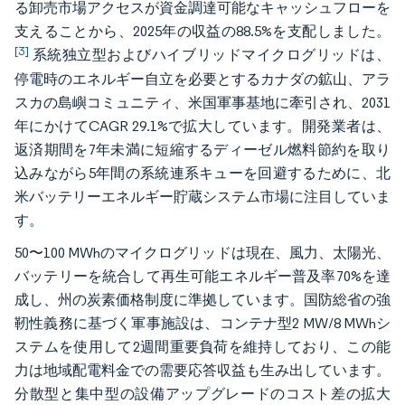
る卸売市場アクセスが資金調達可能なキャッシュフローを
支えることから、2025年の収益の88.5%を支配しました。
[3]
系統独立型およびハイブリッドマイクログリッドは、
停電時のエネルギー自立を必要とするカナダの鉱山、アラ
スカの島嶼コミュニティ、米国軍事基地に牽引され、2031
年にかけてCAGR 29.1%で拡大しています。開発業者は、
返済期間を7年未満に短縮するディーゼル燃料節約を取り
込みながら5年間の系統連系キューを回避するために、北
米バッテリーエネルギー貯蔵システム市場に注目していま
す。
50〜100 MWhのマイクログリッドは現在、風力、太陽光、
バッテリーを統合して再生可能エネルギー普及率70%を達
成し、州の炭素価格制度に準拠しています。国防総省の強
靭性義務に基づく軍事施設は、コンテナ型2 MW/8 MWhシ
ステムを使用して2週間重要負荷を維持しており、この能
力は地域配電料金での需要応答収益も生み出しています。
分散型と集中型の設備アップグレードのコスト差の拡大