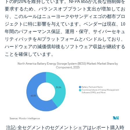
トの約20%を維持しています。NFPA 855が冗長な熱制御を
要求するため、バランスオブプラント支出が増加してお
り、このルールはニューヨークやサンディエゴの都市プロ
ジェクトに特に影響を与えています。ベンダーは現在、10
年間のパフォーマンス保証、運用・保守、サイバーセキュ
リティパッチをAIプラットフォームとバンドルしており、
ハードウェアの減価償却後もソフトウェア収益が継続する
ことを確保しています。
注記: 全セグメントのセグメントシェアはレポート購入時
画像 © Mordor Intelligence。再利用にはCC BY 4.0の表示が必要です。