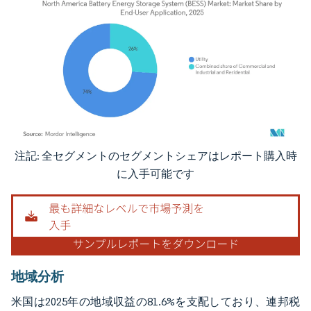
注記: 全セグメントのセグメントシェアはレポート購入時
画像 © Mordor Intelligence。再利用にはCC BY 4.0の表示が必要です。
に入手可能です
地域分析
米国は2025年の地域収益の81.6%を支配しており、連邦税