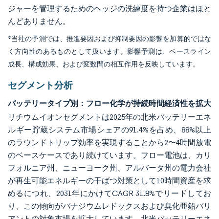
ジャーを管理するためのヘッジの洗練度を持つ企業はほと
んどありません。
*当社の予測では、推進要因および抑制要因の影響を加算的ではな
く方向性のあるものとして扱います。影響予測は、ベースライン
成長、構成効果、および変数間の相互作用を反映しています。
セグメント分析
バッテリータイプ別：フロー化学が持続時間経済性を拡大
リチウムイオンセグメントは2025年の北米バッテリーエネ
ルギー貯蔵システム市場シェアの91.4%を占め、88%以上
のラウンドトリップ効率を実現することから2〜4時間放電
のベースケースであり続けています。フロー電池は、カリ
フォルニア州、ニューヨーク州、アルバータ州の電力会社
が再生可能エネルギーの干ばつ対策として10時間資産を求
めるにつれ、2031年にかけてCAGR 31.8%でリードしてお
り、この傾向がバナジウムレドックスおよび臭化亜鉛バリ
アントの対象市場を拡大しています。北米バッテリーエネ