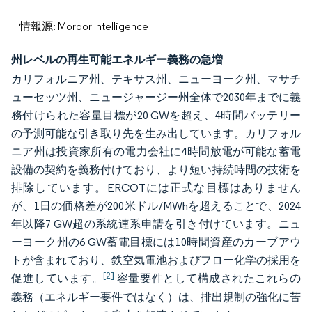
情報源: Mordor Intelligence
州レベルの再生可能エネルギー義務の急増
カリフォルニア州、テキサス州、ニューヨーク州、マサチ
ューセッツ州、ニュージャージー州全体で2030年までに義
務付けられた容量目標が20 GWを超え、4時間バッテリー
の予測可能な引き取り先を生み出しています。カリフォル
ニア州は投資家所有の電力会社に4時間放電が可能な蓄電
設備の契約を義務付けており、より短い持続時間の技術を
排除しています。ERCOTには正式な目標はありません
が、1日の価格差が200米ドル/MWhを超えることで、2024
年以降7 GW超の系統連系申請を引き付けています。ニュ
ーヨーク州の6 GW蓄電目標には10時間資産のカーブアウ
トが含まれており、鉄空気電池およびフロー化学の採用を
[2]
促進しています。
容量要件として構成されたこれらの
義務（エネルギー要件ではなく）は、排出規制の強化に苦