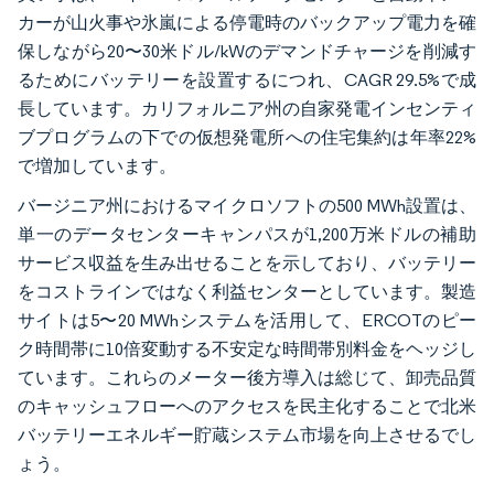
カーが山火事や氷嵐による停電時のバックアップ電力を確
保しながら20〜30米ドル/kWのデマンドチャージを削減す
るためにバッテリーを設置するにつれ、CAGR 29.5%で成
長しています。カリフォルニア州の自家発電インセンティ
ブプログラムの下での仮想発電所への住宅集約は年率22%
で増加しています。
バージニア州におけるマイクロソフトの500 MWh設置は、
単一のデータセンターキャンパスが1,200万米ドルの補助
サービス収益を生み出せることを示しており、バッテリー
をコストラインではなく利益センターとしています。製造
サイトは5〜20 MWhシステムを活用して、ERCOTのピー
ク時間帯に10倍変動する不安定な時間帯別料金をヘッジし
ています。これらのメーター後方導入は総じて、卸売品質
のキャッシュフローへのアクセスを民主化することで北米
バッテリーエネルギー貯蔵システム市場を向上させるでし
ょう。