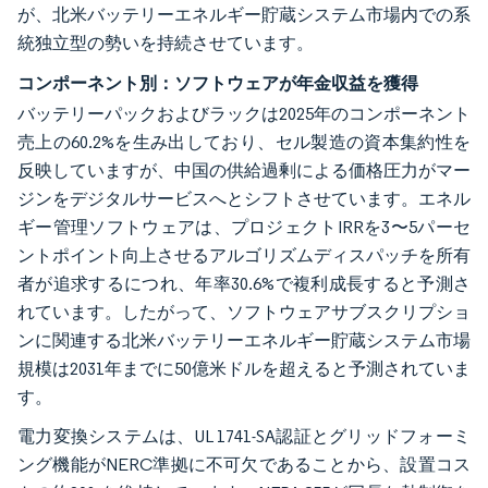
が、北米バッテリーエネルギー貯蔵システム市場内での系
統独立型の勢いを持続させています。
コンポーネント別：ソフトウェアが年金収益を獲得
バッテリーパックおよびラックは2025年のコンポーネント
売上の60.2%を生み出しており、セル製造の資本集約性を
反映していますが、中国の供給過剰による価格圧力がマー
ジンをデジタルサービスへとシフトさせています。エネル
ギー管理ソフトウェアは、プロジェクトIRRを3〜5パーセ
ントポイント向上させるアルゴリズムディスパッチを所有
者が追求するにつれ、年率30.6%で複利成長すると予測さ
れています。したがって、ソフトウェアサブスクリプショ
ンに関連する北米バッテリーエネルギー貯蔵システム市場
規模は2031年までに50億米ドルを超えると予測されていま
す。
電力変換システムは、UL 1741-SA認証とグリッドフォーミ
ング機能がNERC準拠に不可欠であることから、設置コス