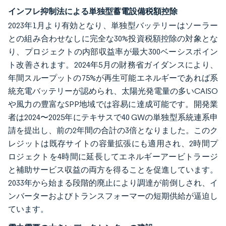
インフレ抑制法による単独型蓄電設備税額控除
2023年1月より有効となり、単独型バッテリーはソーラー
との組み合わせなしに完全な30%投資税額控除の対象とな
り、プロジェクトの内部収益率が最大300ベーシスポイン
ト改善されます。2024年5月の財務省ガイダンスにより、
年間スループットの75%が再生可能エネルギーであれば系
統充電バッテリーが認められ、太陽光発電量の多いCAISO
や風力の豊富なSPP地域では容易に達成可能です。開発業
者は2024〜2025年にテキサスで40 GWの単独型系統連系申
請を提出し、前の2年間の合計の3倍となりました。このク
レジットは既存サイトの容量拡張にも適用され、2時間プ
ロジェクトを4時間に延長してエネルギーアービトラージ
と補助サービス収益の両方を得ることを促進しています。
2033年から始まる段階的廃止により調達が前倒しされ、イ
ンバーターおよびトランスフォーマーの短期供給が逼迫し
ています。