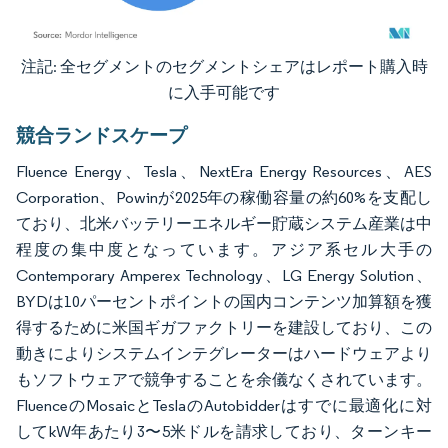
注記: 全セグメントのセグメントシェアはレポート購入時
画像 © Mordor Intelligence。再利用にはCC BY 4.0の表示が必要です。
に入手可能です
競合ランドスケープ
Fluence Energy、Tesla、NextEra Energy Resources、AES
Corporation、Powinが2025年の稼働容量の約60%を支配し
ており、北米バッテリーエネルギー貯蔵システム産業は中
程度の集中度となっています。アジア系セル大手の
Contemporary Amperex Technology、LG Energy Solution、
BYDは10パーセントポイントの国内コンテンツ加算額を獲
得するために米国ギガファクトリーを建設しており、この
動きによりシステムインテグレーターはハードウェアより
もソフトウェアで競争することを余儀なくされています。
FluenceのMosaicとTeslaのAutobidderはすでに最適化に対
してkW年あたり3〜5米ドルを請求しており、ターンキー