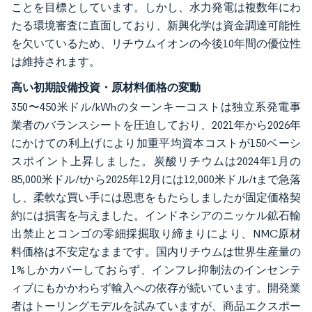
ことを目標としています。しかし、水力発電は複数年にわ
たる環境審査に直面しており、新興化学は資金調達可能性
を欠いているため、リチウムイオンの今後10年間の優位性
は維持されます。
高い初期設備投資・原材料価格の変動
350〜450米ドル/kWhのターンキーコストは独立系発電事
業者のバランスシートを圧迫しており、2021年から2026年
にかけての利上げにより加重平均資本コストが150ベーシ
スポイント上昇しました。炭酸リチウムは2024年1月の
85,000米ドル/tから2025年12月には12,000米ドル/tまで急落
し、柔軟な買い手には恩恵をもたらしましたが固定価格契
約には損害を与えました。インドネシアのニッケル鉱石輸
出禁止とコンゴの零細採掘取り締まりにより、NMC原材
料価格は不安定なままです。国内リチウムは世界生産量の
1%しかカバーしておらず、インフレ抑制法のインセンテ
ィブにもかかわらず輸入への依存が続いています。開発業
者はトーリングモデルを試みていますが、商品エクスポー