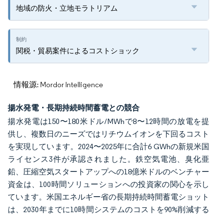
地域の防火・立地モラトリアム
関税・貿易案件によるコストショック
情報源: Mordor Intelligence
揚水発電・長期持続時間蓄電との競合
揚水発電は150〜180米ドル/MWhで8〜12時間の放電を提
供し、複数日のニーズではリチウムイオンを下回るコスト
を実現しています。2024〜2025年に合計6 GWhの新規米国
ライセンス3件が承認されました。鉄空気電池、臭化亜
鉛、圧縮空気スタートアップへの18億米ドルのベンチャー
資金は、100時間ソリューションへの投資家の関心を示し
ています。米国エネルギー省の長期持続時間蓄電ショット
は、2030年までに10時間システムのコストを90%削減する