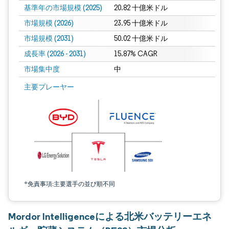
基準年の市場規模 (2025)
20.82 十億米ドル
市場規模 (2026)
23.95 十億米ドル
市場規模 (2031)
50.02 十億米ドル
成長率 (2026 - 2031)
15.87% CAGR
市場集中度
中
画像 © Mordor Intelligence。再利用にはCC BY 4.0の表示が必要です。
主要プレーヤー
*免責事項:主要選手の並び順不同
Mordor Intelligenceによる北米バッテリーエネ