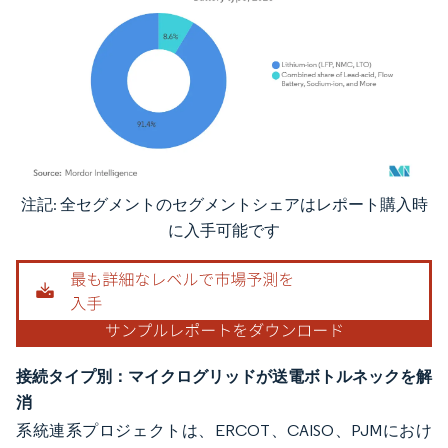
注記: 全セグメントのセグメントシェアはレポート購入時
画像 © Mordor Intelligence。再利用にはCC BY 4.0の表示が必要です。
に入手可能です
接続タイプ別：マイクログリッドが送電ボトルネックを解
消
系統連系プロジェクトは、ERCOT、CAISO、PJMにおけ