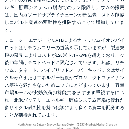
ルギー貯蔵システム市場内でのリン酸鉄リチウムの採用
は、国内カソードサプライチェーンが部品表コストを削減
しコバルト関連の変動性を排除することで増加していま
す。
デューク・エナジーとCATLによるナトリウムイオンパイ
ロットはリチウムフリーの道筋を示していますが、製造規
模の限界によりコストが120米ドル/kWhを超えており、今
後10年間はテストベッドに限定されています。鉛酸、リチ
ウムチタネート、ハイブリッドスーパーキャパシタはサイ
クル寿命またはエネルギー密度がプロジェクトファイナン
ス基準を満たさないためニッチにとどまっています。容量
市場ルールが実効負荷担持能力をますます重視するにつ
れ、北米バッテリーエネルギー貯蔵システム市場は優れた
多サイクル耐久性を持つ化学により多くの資本を配分する
ことが期待されています。