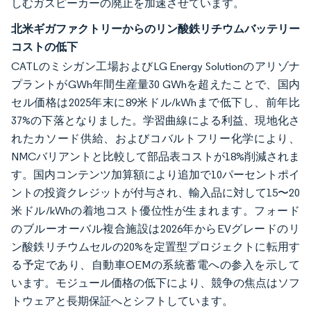
しむガスピーカーの廃止を加速させています。
北米ギガファクトリーからのリン酸鉄リチウムバッテリー
コストの低下
CATLのミシガン工場およびLG Energy Solutionのアリゾナ
プラントがGWh年間生産量30 GWhを超えたことで、国内
セル価格は2025年末に89米ドル/kWhまで低下し、前年比
37%の下落となりました。学習曲線による利益、現地化さ
れたカソード供給、およびコバルトフリー化学により、
NMCバリアントと比較して部品表コストが18%削減されま
す。国内コンテンツ加算額により追加で10パーセントポイ
ントの投資クレジットが付与され、輸入品に対して15〜20
米ドル/kWhの着地コスト優位性が生まれます。フォード
のブルーオーバル複合施設は2026年からEVグレードのリ
ン酸鉄リチウムセルの20%を定置型プロジェクトに転用す
る予定であり、自動車OEMの系統蓄電への参入を示して
います。モジュール価格の低下により、競争の焦点はソフ
トウェアと長期保証へとシフトしています。