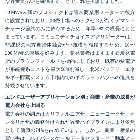
な容量支払いを確保することでこれを実証しました。
10 MWh未満のプロジェクトは通常商業用メーターの後方
に設置されており、卸売市場へのアクセスがなくデマンド
チャージ節約のみに依存するため、年率18%の成長にとど
まっています。コミュニティチョイスアグリゲーターは、
非課税の地方自治体融資が小規模を相殺するため、10〜
100 MWhの帯域を好みます。開発業者はますます石炭発電
所のブラウンフィールドを標的にしており、既存の変電所
が系統連系コストを最大50%削減し、北米バッテリーエネ
ルギー貯蔵システム市場内でのギガワットハブへの進展を
持続させています。
エンドユーザーアプリケーション別：商業・産業の成長が
電力会社を上回る
電力会社の調達はカリフォルニア州、ニューヨーク州、オ
ンタリオ州の義務付けられた容量パイプラインにより依然
として価値の74%を占めています。しかし、商業・産業の
買い手は、ハイパースケールデータセンターと自動車メー