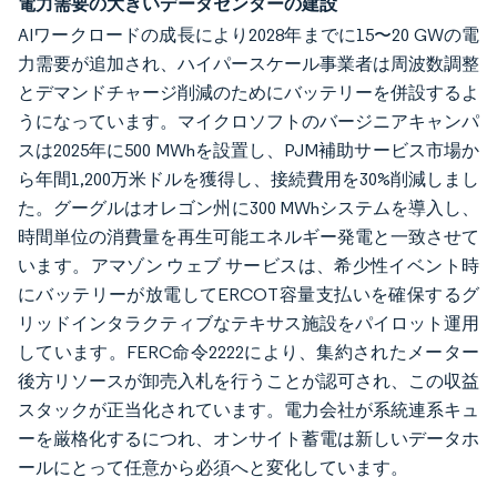
電力需要の大きいデータセンターの建設
AIワークロードの成長により2028年までに15〜20 GWの電
力需要が追加され、ハイパースケール事業者は周波数調整
とデマンドチャージ削減のためにバッテリーを併設するよ
うになっています。マイクロソフトのバージニアキャンパ
スは2025年に500 MWhを設置し、PJM補助サービス市場か
ら年間1,200万米ドルを獲得し、接続費用を30%削減しまし
た。グーグルはオレゴン州に300 MWhシステムを導入し、
時間単位の消費量を再生可能エネルギー発電と一致させて
います。アマゾン ウェブ サービスは、希少性イベント時
にバッテリーが放電してERCOT容量支払いを確保するグ
リッドインタラクティブなテキサス施設をパイロット運用
しています。FERC命令2222により、集約されたメーター
後方リソースが卸売入札を行うことが認可され、この収益
スタックが正当化されています。電力会社が系統連系キュ
ーを厳格化するにつれ、オンサイト蓄電は新しいデータホ
ールにとって任意から必須へと変化しています。