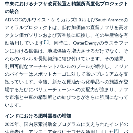
中東におけるナフサ改質装置と精製所高度化プロジェクト
の統合
ADNOCのルワイス・ケミカルズ2.0およびSaudi Aramcoの
アミラルプロジェクトは、低付加価値の直留ナフサを高オ
クタン価ガソリンおよび芳香族に転換し、その生産物を有
[1]
効活用しています
。同時に、QatarEnergyのラスラファ
ンにおける拡張は、地域供給を増大させるだけでなく、そ
れらのバレルを長期契約に結び付けています。その結果、
利用可能なマーチャントバレルのプールが縮小し、アジア
のバイヤーはスポットカーゴに対して高いプレミアムを支
払っています。今後、新たな原油から化学品への施設が登
場するたびにバリューチェーンへの支配力が強まり、ナフ
サ市場と中東の精製所との結びつきがさらに強固になって
います。
インドにおける肥料需要の増加
2025年、国内尿素補助金プログラムに支えられたインドの
[2]
生産者は、アンモニア合成にナフサを活用しました
。パ