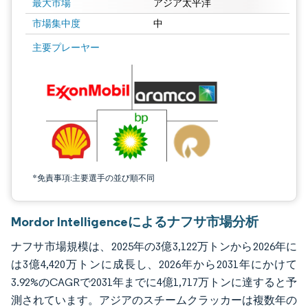
最大市場
アジア太平洋
市場集中度
中
画像 © Mordor Intelligence。再利用にはCC BY 4.0の表示が必要です。
主要プレーヤー
*免責事項:主要選手の並び順不同
Mordor Intelligenceによるナフサ市場分析
ナフサ市場規模は、2025年の3億3,122万トンから2026年に
は3億4,420万トンに成長し、2026年から2031年にかけて
3.92%のCAGRで2031年までに4億1,717万トンに達すると予
測されています。アジアのスチームクラッカーは複数年の