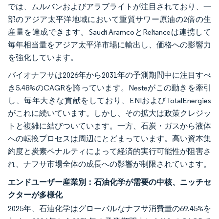
では、ムルバンおよびアラブライトが注目されており、一
部のアジア太平洋地域において重質サワー原油の2倍の生
産量を達成できます。Saudi AramcoとRelianceは連携して
毎年相当量をアジア太平洋市場に輸出し、価格への影響力
を強化しています。
バイオナフサは2026年から2031年の予測期間中に注目すべ
き5.48%のCAGRを誇っています。Nesteがこの動きを牽引
し、毎年大きな貢献をしており、ENIおよびTotalEnergies
がこれに続いています。しかし、その拡大は政策クレジッ
トと複雑に結びついています。一方、石炭・ガスから液体
への転換プロセスは周辺にとどまっています。高い資本集
約度と炭素ペナルティによって経済的実行可能性が阻害さ
れ、ナフサ市場全体の成長への影響が制限されています。
エンドユーザー産業別：石油化学が需要の中核、ニッチセ
クターが多様化
2025年、石油化学はグローバルなナフサ消費量の69.45%を