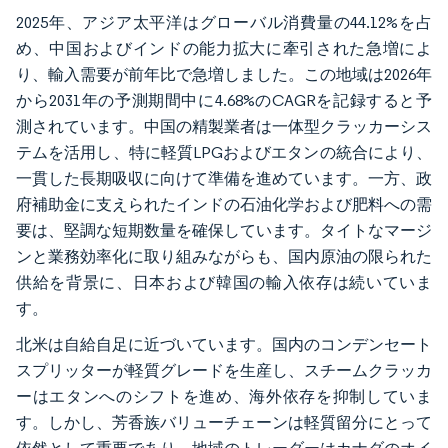
2025年、アジア太平洋はグローバル消費量の44.12%を占
め、中国およびインドの能力拡大に牽引された急増によ
り、輸入需要が前年比で急増しました。この地域は2026年
から2031年の予測期間中に4.68%のCAGRを記録すると予
測されています。中国の精製業者は一体型クラッカーシス
テムを活用し、特に軽質LPGおよびエタンの統合により、
一貫した長期吸収に向けて準備を進めています。一方、政
府補助金に支えられたインドの石油化学および肥料への需
要は、堅調な短期数量を確保しています。タイトなマージ
ンと業務効率化に取り組みながらも、国内原油の限られた
供給を背景に、日本および韓国の輸入依存は続いていま
す。
北米は自給自足に近づいています。国内のコンデンセート
スプリッターが軽質グレードを生産し、スチームクラッカ
ーはエタンへのシフトを進め、海外依存を抑制していま
す。しかし、芳香族バリューチェーンは軽質留分にとって