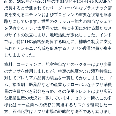
占め、2026年から2031年の予測期間中に4.41%のCAGRで
成長すると予測されており、グローバルなプラスチック需
要を支えるエチレンおよびプロピレンの重要な役割を浮き
彫りにしています。世界のクラッカー能力の相当なシェア
を保有するアジア太平洋では、特に中国における新たなメ
ガサイトの設立により、地域活動が激化しました。インド
では、特にLNG価格が高騰する時期に、補助金制度に支え
られたアンモニア合成を促進するナフサの農業消費が集中
したままでした。
塗料、コーティング、航空宇宙などのセクターはより少量
のナフサを使用しましたが、特定の純度および溶剤特性に
対してプレミアム品質の製品を一貫して要求しました。ゴ
ム、接着剤、医薬品などの産業もグローバルなナフサ消費
量の注目すべき部分を占め、その使用トレンドはより広範
な産業生産の状況と一致しています。セクター間のこの多
様化は単一産業への依存に関連するリスクを軽減した一
方、石油化学はナフサ市場の戦略的な礎石であり続けまし