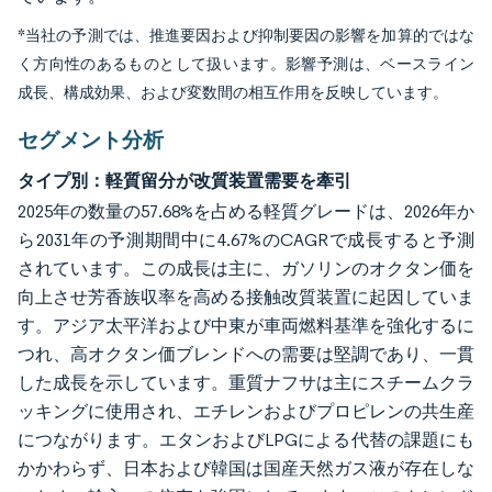
*当社の予測では、推進要因および抑制要因の影響を加算的ではな
く方向性のあるものとして扱います。影響予測は、ベースライン
成長、構成効果、および変数間の相互作用を反映しています。
セグメント分析
タイプ別：軽質留分が改質装置需要を牽引
2025年の数量の57.68%を占める軽質グレードは、2026年か
ら2031年の予測期間中に4.67%のCAGRで成長すると予測
されています。この成長は主に、ガソリンのオクタン価を
向上させ芳香族収率を高める接触改質装置に起因していま
す。アジア太平洋および中東が車両燃料基準を強化するに
つれ、高オクタン価ブレンドへの需要は堅調であり、一貫
した成長を示しています。重質ナフサは主にスチームクラ
ッキングに使用され、エチレンおよびプロピレンの共生産
につながります。エタンおよびLPGによる代替の課題にも
かかわらず、日本および韓国は国産天然ガス液が存在しな