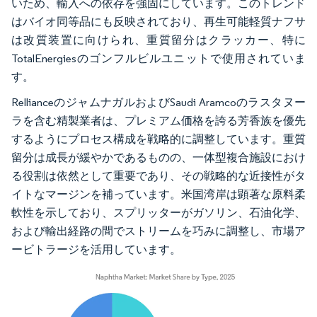
いため、輸入への依存を強固にしています。このトレンド
はバイオ同等品にも反映されており、再生可能軽質ナフサ
は改質装置に向けられ、重質留分はクラッカー、特に
TotalEnergiesのゴンフルビルユニットで使用されていま
す。
RellianceのジャムナガルおよびSaudi Aramcoのラスタヌー
ラを含む精製業者は、プレミアム価格を誇る芳香族を優先
するようにプロセス構成を戦略的に調整しています。重質
留分は成長が緩やかであるものの、一体型複合施設におけ
る役割は依然として重要であり、その戦略的な近接性がタ
イトなマージンを補っています。米国湾岸は顕著な原料柔
軟性を示しており、スプリッターがガソリン、石油化学、
および輸出経路の間でストリームを巧みに調整し、市場ア
ービトラージを活用しています。