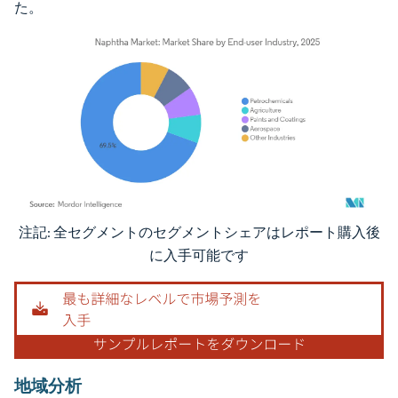
た。
注記: 全セグメントのセグメントシェアはレポート購入後
画像 © Mordor Intelligence。再利用にはCC BY 4.0の表示が必要です。
に入手可能です
地域分析