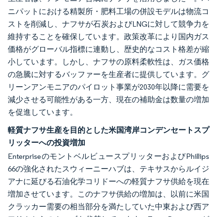
ニパットにおける精製所・肥料工場の併設モデルは物流コ
ストを削減し、ナフサが石炭およびLNGに対して競争力を
維持することを確保しています。政策改革により国内ガス
価格がグローバル指標に連動し、歴史的なコスト格差が縮
小しています。しかし、ナフサの原料柔軟性は、ガス価格
の急騰に対するバッファーを生産者に提供しています。グ
リーンアンモニアのパイロット事業が2030年以降に需要を
減少させる可能性がある一方、現在の補助金は数量の増加
を促進しています。
軽質ナフサ生産を目的とした米国湾岸コンデンセートスプ
リッターへの投資増加
EnterpriseのモントベルビュースプリッターおよびPhillips
66の強化されたスウィーニーハブは、テキサスからルイジ
アナに延びる石油化学コリドーへの軽質ナフサ供給を現在
増加させています。このナフサ供給の増加は、以前に米国
クラッカー需要の相当部分を満たしていた中東および西ア