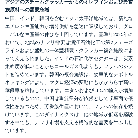
アジアのスチームクラッカーからのオレフィンおよび芳香
族原料への需要急増
中国、インド、韓国を含むアジア太平洋地域では、新たな
エチレン生産能力が増分供給を急速に吸収しており、グロ
ーバルな生産量の伸びを上回っています。基準年2025年に
おいて、地域のナフサ需要は浙江石油化工の第2フェーズ
ラインおよび盛虹の一体型精製・クラッカー複合施設によ
って支えられました。インドの石油化学セクターは、炭素
集約度が低いことからコールガス化よりもナフサへのシフ
トを進めています。韓国の複合施設は、効率的なデボトル
ネッキングにより、マクロ経済の変動にもかかわらず高い
稼働率を維持しています。エタンおよびLPGの輸入が増加
しているものの、中国は重質留分が依然として収率面で優
位性を持つため、芳香族生産においてナフサへの依存を続
けています。このダイナミクスは、他の地域が低迷を経験
する中でも、ナフサ市場を支える構造的な需要を生み出し
ています。