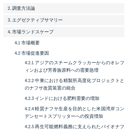
2. 調査方法論
3. エグゼクティブサマリー
4. 市場ランドスケープ
4.1 市場概要
4.2 市場促進要因
4.2.1 アジアのスチームクラッカーからのオレフ
ィンおよび芳香族原料への需要急増
4.2.2 中東における精製所高度化プロジェクトと
のナフサ改質装置の統合
4.2.3 インドにおける肥料需要の増加
4.2.4 軽質ナフサ生産を目的とした米国湾岸コン
デンセートスプリッターへの投資増加
4.2.5 再生可能燃料義務に支えられたバイオナフ