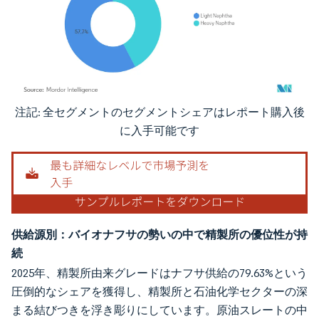
注記: 全セグメントのセグメントシェアはレポート購入後
画像 © Mordor Intelligence。再利用にはCC BY 4.0の表示が必要です。
に入手可能です
供給源別：バイオナフサの勢いの中で精製所の優位性が持
続
2025年、精製所由来グレードはナフサ供給の79.63%という
圧倒的なシェアを獲得し、精製所と石油化学セクターの深
まる結びつきを浮き彫りにしています。原油スレートの中