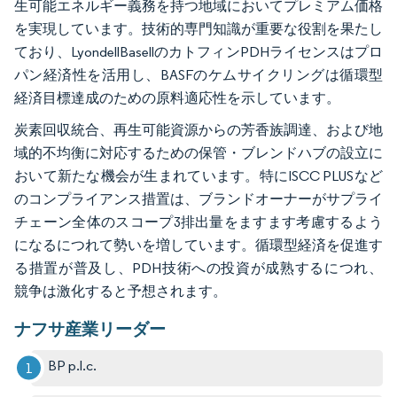
生可能エネルギー義務を持つ地域においてプレミアム価格
を実現しています。技術的専門知識が重要な役割を果たし
ており、LyondellBasellのカトフィンPDHライセンスはプロ
パン経済性を活用し、BASFのケムサイクリングは循環型
経済目標達成のための原料適応性を示しています。
炭素回収統合、再生可能資源からの芳香族調達、および地
域的不均衡に対応するための保管・ブレンドハブの設立に
おいて新たな機会が生まれています。特にISCC PLUSなど
のコンプライアンス措置は、ブランドオーナーがサプライ
チェーン全体のスコープ3排出量をますます考慮するよう
になるにつれて勢いを増しています。循環型経済を促進す
る措置が普及し、PDH技術への投資が成熟するにつれ、
競争は激化すると予想されます。
ナフサ産業リーダー
BP p.l.c.