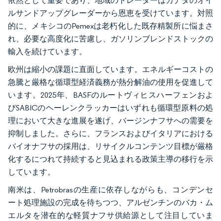
依然として重要であり、地域のトレーダーはカナダのオイ
ルサンドアップグレーダーから恩恵を受けています。対照
的に、メキシコのPemexは老朽化した既存精製所に悩まさ
れ、必要な高度化に苦慮し、ガソリンブレンドストックの
輸入を続けています。
欧州は縮小の課題に直面しています。エネルギーコストの
急騰と厳格な循環型経済義務が熱分解油の使用を促進して
います。2025年、BASFのルートヴィヒスハーフェンおよ
びSABICのヘーレンクラッカーはいずれも循環型原料の処
理において大きな進展を遂げ、バージンナフサへの需要を
抑制しました。さらに、フランスおよびイタリアにおける
バイオナフサの採用は、リサイクルコンテンツ目標が厳格
化するにつれて持続すると見込まれる政策主導の移行を示
しています。
南米は、Petrobrasの生産に依存しながらも、コンデンセ
ート処理施設の完成を待ちつつ、アルゼンチンのバカ・ム
エルタを潜在的な軽質ナフサ供給源として注目していま