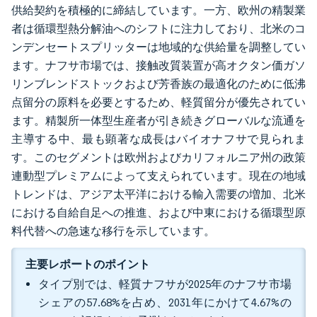
供給契約を積極的に締結しています。一方、欧州の精製業
者は循環型熱分解油へのシフトに注力しており、北米のコ
ンデンセートスプリッターは地域的な供給量を調整してい
ます。ナフサ市場では、接触改質装置が高オクタン価ガソ
リンブレンドストックおよび芳香族の最適化のために低沸
点留分の原料を必要とするため、軽質留分が優先されてい
ます。精製所一体型生産者が引き続きグローバルな流通を
主導する中、最も顕著な成長はバイオナフサで見られま
す。このセグメントは欧州およびカリフォルニア州の政策
連動型プレミアムによって支えられています。現在の地域
トレンドは、アジア太平洋における輸入需要の増加、北米
における自給自足への推進、および中東における循環型原
料代替への急速な移行を示しています。
主要レポートのポイント
タイプ別では、軽質ナフサが2025年のナフサ市場
シェアの57.68%を占め、2031年にかけて4.67%の