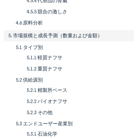
4.5.4 代替品の脅威
4.5.5 競合の激しさ
4.6 原料分析
5. 市場規模と成長予測（数量および金額）
5.1 タイプ別
5.1.1 軽質ナフサ
5.1.2 重質ナフサ
5.2 供給源別
5.2.1 精製所ベース
5.2.2 バイオナフサ
5.2.3 その他
5.3 エンドユーザー産業別
5.3.1 石油化学