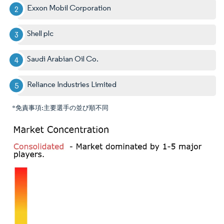
Exxon Mobil Corporation
Shell plc
Saudi Arabian Oil Co.
Reliance Industries Limited
*免責事項:主要選手の並び順不同