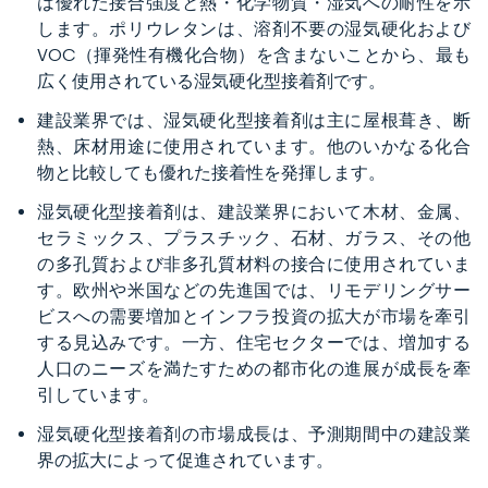
は優れた接合強度と熱・化学物質・湿気への耐性を示
します。ポリウレタンは、溶剤不要の湿気硬化および
VOC（揮発性有機化合物）を含まないことから、最も
広く使用されている湿気硬化型接着剤です。
建設業界では、湿気硬化型接着剤は主に屋根葺き、断
熱、床材用途に使用されています。他のいかなる化合
物と比較しても優れた接着性を発揮します。
湿気硬化型接着剤は、建設業界において木材、金属、
セラミックス、プラスチック、石材、ガラス、その他
の多孔質および非多孔質材料の接合に使用されていま
す。欧州や米国などの先進国では、リモデリングサー
ビスへの需要増加とインフラ投資の拡大が市場を牽引
する見込みです。一方、住宅セクターでは、増加する
人口のニーズを満たすための都市化の進展が成長を牽
引しています。
湿気硬化型接着剤の市場成長は、予測期間中の建設業
界の拡大によって促進されています。