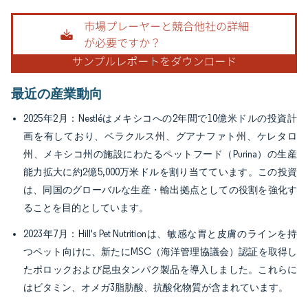
画像 © Mordor Intelligence。再利用にはCC BY 4.0の表示が必要です。
最近の産業動向
2025年2月：Nestléはメキシコへの2年間で10億米ドルの投資計
画を有しており、ベラクルス州、グアナファト州、ケレタロ
州、メキシコ州の施設にわたるペットフード（Purina）の生産
能力拡大に約2億5,000万米ドルを割り当てています。この投資
は、同国のグローバルな生産・輸出拠点としての役割を強化す
ることを目的としています。
2023年7月：Hill's Pet Nutritionは、敏感な胃と皮膚のラインを持
つペット向けに、新たにMSC（海洋管理協議会）認証を取得し
たポロックおよび昆虫タンパク製品を導入しました。これらに
はビタミン、オメガ3脂肪酸、抗酸化物質が含まれています。