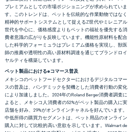
プレミアムとしての市場ポジショニングが求められていま
す。このトレンドは、ペットを伝統的な作業動物ではなく
精神的サポートシステムとして捉えるZ世代やミレニアル
世代を中心に、価格感度よりもペットの福祉を優先する消
費者意識の広がりを反映しています。機能性原材料を配合
した科学的フォーミュラはプレミアム価格を実現し、獣医
師の推薦や透明性の高い原材料調達を通じてブランドロイ
ヤルティを構築しています。
ペット製品におけるeコマース普及
メキシコのペットフードセクターにおけるデジタルコマー
スの普及は、パンデミックを契機とした消費者行動の変化
により加速しました。2024年のRoland Berger消費者調査に
よると、メキシコ人消費者の52%がペット製品の購入に実
店舗を好み、29%がオンラインチャネルを好んでいます。
中低所得の購買力セグメントは、ペット用品のオンライン
購入に対して比較的高い意欲を示しています。Walmart de