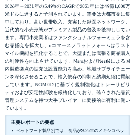
2026年～2031年の5.49%のCAGRで2031年には49億1,000万
米ドルに達すると予測されています。需要は大都市圏に集
中しており、高い世帯収入、充実した獣医ネットワーク、
近代的な小売形態がプレミアム製品の普及を後押ししてい
ます。専門小売業者はファンクショナルフォーミュラを含
む品揃えを拡大し、eコマースプラットフォームはラスト
マイル機能を強化することで、大型または嵩張る商品購入
の利便性を向上させています。MarsおよびNestléによる国
内製造拠点の拡充は設置能力を高め、地域サプライチェー
ンを深化させることで、輸入依存の抑制と納期短縮に貢献
しています。NOM-012に基づく規制強化はトレーサビリ
ティおよび安定性試験を厳格化しており、確立された品質
管理システムを持つ大手プレイヤーに間接的に有利に働い
ています。
主要レポートの要点
ペットフード製品別では、食品が2025年のメキシコペッ