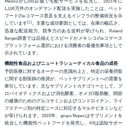
Méxicoが1,200店舗で宅配サービスを拡充し、2023年に
1,100万件のオンデマンド配送を実施したことは、ペット
フードのeコマース普及を支えるインフラの整備状況を示
[1]
しています
。主要な成功要因としては、在庫の幅広さ、
迅速な配送能力、競争力のある送料が挙げられ、Roland
Berger調査では品揃えとスピードがメキシコのeコマース
プラットフォーム選択における消費者の最優先事項として
示されています。
機能性食品およびニュートラシューティカル食品の成長
予防医療に対するオーナーの意識向上と、特定の栄養摂取
に関する獣医師の推奨が、ペットサプリメントへの需要を
牽引しています。主なサプリメントカテゴリーとして、プ
ロバイオティクスおよび消化酵素、オメガ3脂肪酸、関節
の健康のためのグルコサミンおよびコンドロイチン、ライ
フステージ別の特定ニーズに対応するマルチビタミンなど
が挙げられます。2023年、grupo Nupecはサプリメントを
統合した機能性ペットフードを発売し、K9は認知サポー