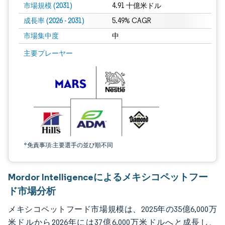
市場規模 (2031)
4.91 十億米ドル
成長率 (2026 - 2031)
5.49% CAGR
市場集中度
中
画像 © Mordor Intelligence。再利用にはCC BY 4.0の表示が必要です。
主要プレーヤー
*免責事項:主要選手の並び順不同
Mordor Intelligenceによるメキシコペットフー
ド市場分析
メキシコペットフード市場規模は、2025年の35億6,000万
米ドルから2026年には37億6,000万米ドルへと成長し、