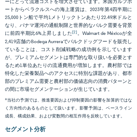
ーにとって流通コストを増大させています。米国ガルフポ
ートからベラクルスへの海上運賃は、2023年第4四半期に
25,000トン船で平均1メトリックトンあたり22.49米ドルと
なり、パナマ運河の通航制限と世界的なバルク需要を背景
[2]
に前四半期比6%上昇しました
。Walmart de Méxicoが全
2,419店舗のBodega Aurreraでバルクドッグフードを販売し
ていることは、コスト削減戦略の成功例を示しています
が、プレミアムセグメントは専門的な取り扱いを必要とす
るため1単位あたりの流通費用が増加します。農村部では
特化した栄養製品へのアクセスに特別な課題があり、都市
部のプレミアム需要と農村部の価値志向の消費パターンと
の間に市場セグメンテーションが生じています。
*当社の予測では、推進要因および抑制要因の影響を加算的ではな
く方向性のあるものとして扱います。影響予測は、ベースライン
成長、構成効果、および変数間の相互作用を反映しています。
セグメント分析