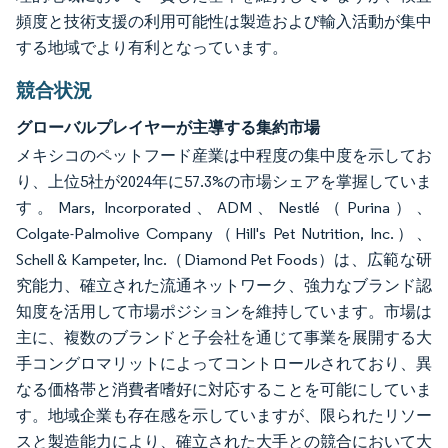
頻度と技術支援の利用可能性は製造および輸入活動が集中
する地域でより有利となっています。
競合状況
グローバルプレイヤーが主導する集約市場
メキシコのペットフード産業は中程度の集中度を示してお
り、上位5社が2024年に57.3%の市場シェアを掌握していま
す。Mars, Incorporated、ADM、Nestlé（Purina）、
Colgate-Palmolive Company（Hill's Pet Nutrition, Inc.）、
Schell & Kampeter, Inc.（Diamond Pet Foods）は、広範な研
究能力、確立された流通ネットワーク、強力なブランド認
知度を活用して市場ポジションを維持しています。市場は
主に、複数のブランドと子会社を通じて事業を展開する大
手コングロマリットによってコントロールされており、異
なる価格帯と消費者嗜好に対応することを可能にしていま
す。地域企業も存在感を示していますが、限られたリソー
スと製造能力により、確立された大手との競合において大