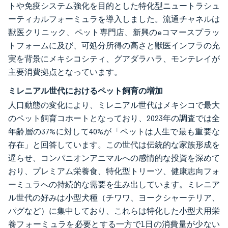
トや免疫システム強化を目的とした特化型ニュートラシュ
ーティカルフォーミュラを導入しました。流通チャネルは
獣医クリニック、ペット専門店、新興のeコマースプラッ
トフォームに及び、可処分所得の高さと獣医インフラの充
実を背景にメキシコシティ、グアダラハラ、モンテレイが
主要消費拠点となっています。
ミレニアル世代におけるペット飼育の増加
人口動態の変化により、ミレニアル世代はメキシコで最大
のペット飼育コホートとなっており、2023年の調査では全
年齢層の37%に対して40%が「ペットは人生で最も重要な
存在」と回答しています。この世代は伝統的な家族形成を
遅らせ、コンパニオンアニマルへの感情的な投資を深めて
おり、プレミアム栄養食、特化型トリーツ、健康志向フォ
ーミュラへの持続的な需要を生み出しています。ミレニア
ル世代の好みは小型犬種（チワワ、ヨークシャーテリア、
パグなど）に集中しており、これらは特化した小型犬用栄
養フォーミュラを必要とする一方で1日の消費量が少ない