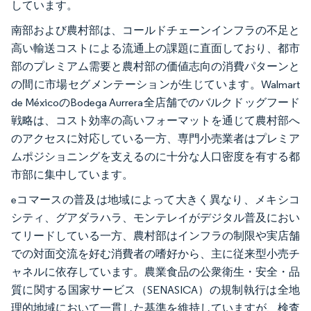
しています。
南部および農村部は、コールドチェーンインフラの不足と
高い輸送コストによる流通上の課題に直面しており、都市
部のプレミアム需要と農村部の価値志向の消費パターンと
の間に市場セグメンテーションが生じています。Walmart
de MéxicoのBodega Aurrera全店舗でのバルクドッグフード
戦略は、コスト効率の高いフォーマットを通じて農村部へ
のアクセスに対応している一方、専門小売業者はプレミア
ムポジショニングを支えるのに十分な人口密度を有する都
市部に集中しています。
eコマースの普及は地域によって大きく異なり、メキシコ
シティ、グアダラハラ、モンテレイがデジタル普及におい
てリードしている一方、農村部はインフラの制限や実店舗
での対面交流を好む消費者の嗜好から、主に従来型小売チ
ャネルに依存しています。農業食品の公衆衛生・安全・品
質に関する国家サービス（SENASICA）の規制執行は全地
理的地域において一貫した基準を維持していますが、検査