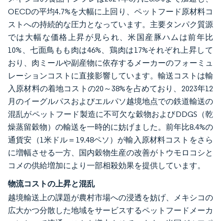
OECDの平均4.7%を大幅に上回り、ペットフード原材料コ
ストへの持続的な圧力となっています。主要タンパク質源
では大幅な価格上昇が見られ、米国産豚ハムは前年比
10%、七面鳥もも肉は46%、鶏肉は17%それぞれ上昇して
おり、肉ミールや副産物に依存するメーカーのフォーミュ
レーションコストに直接影響しています。輸送コストは輸
入原材料の着地コストの20～38%を占めており、2023年12
月のイーグルパスおよびエルパソ越境地点での鉄道輸送の
混乱がペットフード製造に不可欠な穀物およびDDGS（乾
燥蒸留穀物）の輸送を一時的に妨げました。前年比8.4%の
通貨安（1米ドル＝19.48ペソ）が輸入原材料コストをさら
に増幅させる一方、国内穀物生産の改善がトウモロコシと
コメの供給増加により一部相殺効果を提供しています。
物流コストの上昇と混乱
越境輸送上の課題が農村市場への浸透を妨げ、メキシコの
広大かつ分散した地域をサービスするペットフードメーカ