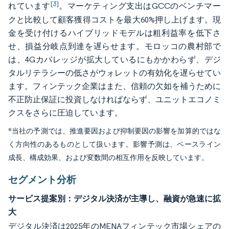
[3]
れています
。マーケティング支出はGCCのベンチマー
クと比較して顧客獲得コストを最大60%押し上げます。現
金を受け付けるハイブリッドモデルは粗利益率を低下さ
せ、損益分岐点到達を遅らせます。モロッコの農村部で
は、4Gカバレッジが拡大しているにもかかわらず、デジ
タルリテラシーの低さがウォレットの有効化を遅らせてい
ます。フィンテック企業はまた、信頼の欠如を補うために
不正防止保証に投資しなければならず、ユニットエコノミ
クスをさらに圧迫しています。
*当社の予測では、推進要因および抑制要因の影響を加算的ではな
く方向性のあるものとして扱います。影響予測は、ベースライン
成長、構成効果、および変数間の相互作用を反映しています。
セグメント分析
サービス提案別：デジタル決済が主導し、融資が急速に拡
大
デジタル決済は2025年のMENAフィンテック市場シェアの