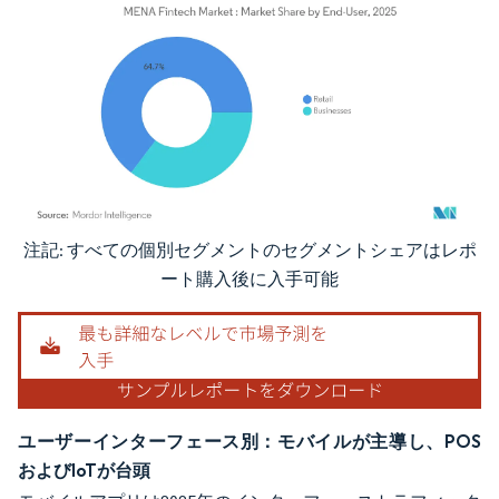
注記: すべての個別セグメントのセグメントシェアはレポ
画像 © Mordor Intelligence。再利用にはCC BY 4.0の表示が必要です。
ート購入後に入手可能
ユーザーインターフェース別：モバイルが主導し、POS
およびIoTが台頭