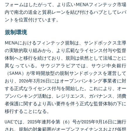
フォームはしたがって、より広いMENAフィンテック市場
内で南北の送金と貿易レーンを結び付けるハブとしてレバ
ントを位置付けています。
規制環境
MENAにおけるフィンテック規制は、サンドボックス主導
の実験的取り組みから、より広範なライセンス付与や監督
体制へと移行を続けており、規則は依然として法域ごとに
異なっている。サウジアラビアでは、サウジ中央銀行
（SAMA）が常時開放型の規制サンドボックスを運営して
おり、2026年3月26日にはオープンバンキング事業者に対
する正式なライセンス付与を開始した。これにより、オー
プンバンキング活動は、レジリエンス、ガバナンス、消費
者保護に関するより高い要件を伴う正式な監督体制の下に
移行することになる。
UAEでは、2025年連邦令第（6）号が2025年9月16日に施行
され、規制の対象範囲がオープンファイナンスおよび仮想