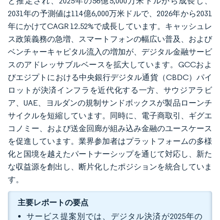
と推定され、2025年の56億5,000万米ドルから成長し、
2031年の予測値は114億6,000万米ドルで、2026年から2031
年にかけてCAGR 12.52%で成長しています。キャッシュレ
ス政策義務の急増、スマートフォンの幅広い普及、および
ベンチャーキャピタル流入の増加が、デジタル金融サービ
スのアドレッサブルベースを拡大しています。GCCおよ
びエジプトにおける中央銀行デジタル通貨（CBDC）パイ
ロットが決済インフラを近代化する一方、サウジアラビ
ア、UAE、ヨルダンの規制サンドボックスが製品ローンチ
サイクルを短縮しています。同時に、電子商取引、ギグエ
コノミー、および送金回廊が組み込み金融のユースケース
を促進しています。業界参加者はプラットフォームの多様
化と国境を越えたパートナーシップを通じて対応し、新た
な収益源を創出し、断片化したポジションを統合していま
す。
主要レポートの要点
サービス提案別では、デジタル決済が2025年の