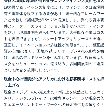
管轄区域間の規制の断片化がコンプライアンス負担を増大
19の異なるライセンス制度により、フィンテックは市場固
有の事業体を設立する必要があり、統一的なフレームワー
クと比較して諸経費が15〜25%増加します。異なる資本要
件とデータローカライゼーション規則がパスポーティング
を妨げ、地域展開を遅らせています。大手既存企業はコス
トを吸収できますが、スタートアップはリソースの圧迫に
直面し、イノベーションの多様性が制限されます。相互認
証の欠如はまた、国境を越えたオープンAPIの連携を妨
げ、統合のデッドゾーンを生み出しています。投資家はリ
スクをバリュエーションに織り込み、多国間展開の回避策
として統合を後押ししています。
現金中心の習慣が北アフリカにおける顧客獲得コストを押
し上げる
現金はエジプトの小売支出の80%以上を依然として占めて
おり、デジタルプレイヤーは教育キャンペーンや現金の入
出金エージェントネットワークへの資金提供を余儀なくさ