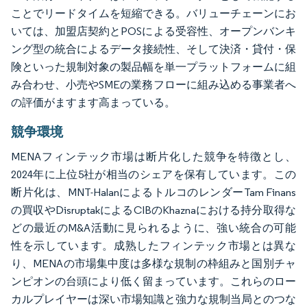
ことでリードタイムを短縮できる。バリューチェーンにお
いては、加盟店契約とPOSによる受容性、オープンバンキ
ング型の統合によるデータ接続性、そして決済・貸付・保
険といった規制対象の製品幅を単一プラットフォームに組
み合わせ、小売やSMEの業務フローに組み込める事業者へ
の評価がますます高まっている。
競争環境
MENAフィンテック市場は断片化した競争を特徴とし、
2024年に上位5社が相当のシェアを保有しています。この
断片化は、MNT-HalanによるトルコのレンダーTam Finans
の買収やDisruptakによるCIBのKhaznaにおける持分取得な
どの最近のM&A活動に見られるように、強い統合の可能
性を示しています。成熟したフィンテック市場とは異な
り、MENAの市場集中度は多様な規制の枠組みと国別チャ
ンピオンの台頭により低く留まっています。これらのロー
カルプレイヤーは深い市場知識と強力な規制当局とのつな