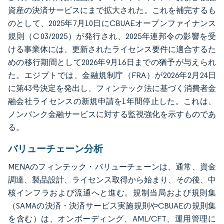
資産の決済サービスにまで拡大された。これを補完するも
のとして、2025年7月10日にCBUAEオープンファイナンス
規則（C 03/2025）が発行され、2025年連邦令の影響を受
ける事業体には、更新されたライセンス要件に適合するた
めの移行期間として2026年9月16日までの猶予が与えられ
た。エジプトでは、金融規制庁（FRA）が2026年2月24日
に第43号決定を発出し、フィンテック法に基づく消費者金
融会社ライセンスの新規申請を1年間停止した。これは、
ノンバンク金融サービスに対する監視強化を示すものであ
る。
バリューチェーン分析
MENAのフィンテック・バリューチェーンは、通常、資金
調達、製品設計、ライセンス取得から始まり、その後、中
核インフラおよび流通へと進む。規制当局および規則集
（SAMAの決済・決済サービス実施規則やCBUAEの規則集
を含む）は、オンボーディング、AML/CFT、運用管理に