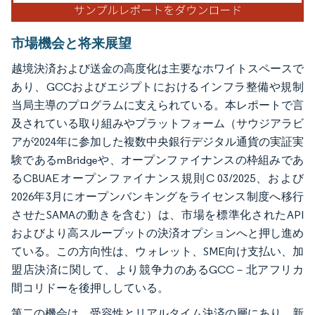
市場機会と将来展望
越境決済および送金の高度化は主要なホワイトスペースで
あり、GCCおよびエジプトにおけるインフラ整備や規制
当局主導のプログラムに支えられている。本レポートで言
及されている取り組みやプラットフォーム（サウジアラビ
アが2024年に参加した複数中央銀行デジタル通貨の実証実
験であるmBridgeや、オープンファイナンスの枠組みであ
るCBUAEオープンファイナンス規則C 03/2025、および
2026年3月にオープンバンキングをライセンス制度へ移行
させたSAMAの動きを含む）は、市場を標準化されたAPI
およびより高スループットの決済オプションへと押し進め
ている。この方向性は、ウォレット、SME向け支払い、加
盟店決済に関して、より競争力のあるGCC－北アフリカ
間コリドーを後押ししている。
第二の機会は、受容性とリアルタイム決済の層にあり、新