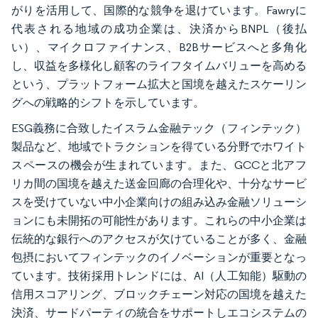
がりを活用して、国際的な競争を退けています。Fawryに
代表される地域の成功企業は、決済からBNPL（後払
い）、マイクロファイナンス、B2Bサービスへと多角化
し、収益を多様化し顧客のライフタイムバリューを高める
という、プラットフォーム拡大と国境を越えたスケーリン
グへの戦略的シフトを示しています。
ESG義務に合致したイスラム金融テック（フィンテック）
製品など、地域でトラクションを得ている分野でホワイト
スペースの機会が生まれています。また、GCCと北アフ
リカ間の国境を越えた送金回廊の合理化や、十分なサービ
スを受けていない中小企業向けの組み込み金融ソリューシ
ョンにも未開拓の可能性があります。これらの中小企業は
伝統的な銀行へのアクセスが欠けていることが多く、金融
包摂においてフィンテックのイノベーションが重要となっ
ています。技術採用トレンドには、AI（人工知能）駆動の
信用スコアリング、ブロックチェーン対応の国境を越えた
決済、サードパーティの統合をサポートしエコシステムの