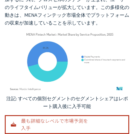
のライフタイムバリューが拡大しています。この多様化の
動きは、MENAフィンテック市場全体でプラットフォーム
の収束が加速していることを示しています。
注記: すべての個別セグメントのセグメントシェアはレポ
画像 © Mordor Intelligence。再利用にはCC BY 4.0の表示が必要です。
ート購入後に入手可能