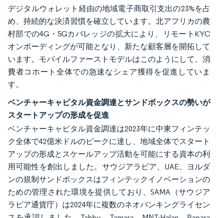
デジタルウォレット経由の地域電子商取引支出の23%を占
め、持続的な決済習慣を確立しています。北アフリカの農
村部での4G・5Gカバレッジの拡大により、リモートKYC
オンボーディングが可能となり、新たな顧客層を開拓して
います。モバイルファーストモデルはこのようにして、消
費者コホート全体での急速なシェア獲得を促進していま
す。
ベンチャーキャピタル資金調達とサンドボックスの勢いが
スタートアップの形成を促進
ベンチャーキャピタル資金調達は2023年に中東フィンテッ
ク全体で42億米ドルのピークに達し、地域全体でスタート
アップの形成とスケールアップ活動を可能にする資本の利
用可能性を創出しました。サウジアラビア、UAE、ヨルダ
ンの規制サンドボックスはフィンテックイノベーションの
ための管理された環境を提供しており、SAMA（サウジア
ラビア通貨庁）は2024年に複数のネオバンキングライセン
スを承認しました。Tabby、Tamara、MNT-Halan、Papara