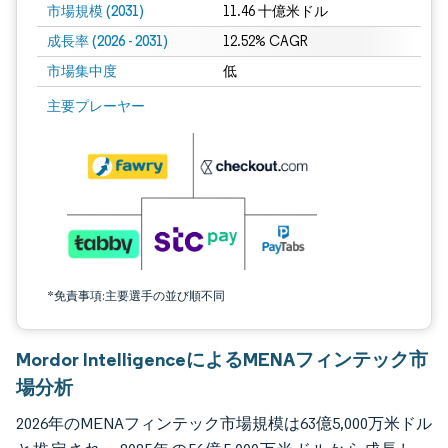
市場規模 (2031)
11.46 十億米ドル
成長率 (2026 - 2031)
12.52% CAGR
市場集中度
低
画像 © Mordor Intelligence。再利用にはCC BY 4.0の表示が必要です。
主要プレーヤー
*免責事項:主要選手の並び順不同
Mordor IntelligenceによるMENAフィンテック市
場分析
2026年のMENAフィンテック市場規模は63億5,000万米ドル