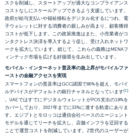
スクを削減し、スタートアップが過大なコンプライアンス
コストなしにスケールアップできるよう支援しています。
政府が給与支払いや福祉移転をデジタル化するにつれ、電
子ウォレットに対する消費者の親しみが高まり、顧客獲得
コストが低下します。この政策推進はまた、小売業者がコ
ンタクトレス決済を導入するよう促し、受け入れネットワ
ークを拡大しています。総じて、これらの義務はMENAフ
ィンテック市場を広げる好循環を生み出しています。
モバイル・インターネット普及率の急上昇がモバイルファ
ーストの金融アクセスを実現
スマートフォンの普及率はGCC諸国で80%を超え、モバイ
[2]
ルデバイスがデフォルトの銀行チャネルとなっています
。UAEではすでにデジタルウォレットがPOS支出の18%を
カバーしており、2027年までに33%に達する軌道にありま
す。エジプトとモロッコは通信会社ベースのエージェント
モデルを通じてリーチを拡大し、店舗インフラを迂回する
ことで運営コストを削減しています。Z世代のユーザーが