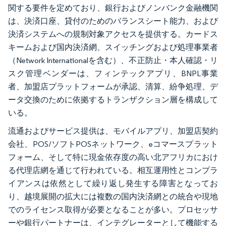
関する要件を定めており、銀行およびノンバンク金融機関
は、決済口座、貸付のためのバランスシート能力、および
決済システムへの規制対象アクセスを提供する。カードス
キームおよび国内決済網、スイッチングおよび処理事業者
（Network Internationalを含む）、不正防止・本人確認・リ
スク管理ベンダーは、フィンテックアプリ、BNPL事業
者、加盟店プラットフォームが承認、清算、紛争処理、デ
ータ交換のために依拠するトランザクション層を構成して
いる。
流通およびサービス提供は、モバイルアプリ、加盟店契約
会社、POS/ソフトPOSネットワーク、eコマースプラット
フォーム、そして特に現金依存度の高い北アフリカにおけ
る代理店網を通じて行われている。相互運用性とコンプラ
イアンスは依然として繰り返し発生する障害となってお
り、越境展開の拡大には複数の国内決済網との統合や現地
でのライセンス取得が必要となることが多い。プロセッサ
ーや銀行パートナーは、インテグレーターとして機能する