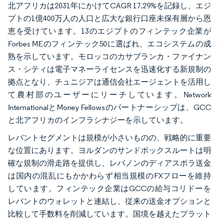
北アフリカは2031年にかけてCAGR 17.29%を記録し、エジ
プトの1億400万人の人口と広大な銀行口座未保有層から恩
恵を受けています。13のエジプトのフィンテック企業が
Forbes MEのフィンテック50に選ばれ、エコシステムの成
熟を示しています。モロッコのカサブランカ・ファイナン
ス・シティは電子マネーライセンスを迅速化する新規制の
拠点となり、チュニジアは通信会社エージェントを活用し
て農村部のユーザーにリーチしています。Network
InternationalとMoney Fellowsのパートナーシップは、GCC
と北アフリカのインフラシナジーを示しています。
レバントセグメントは規模が小さいものの、戦略的に重要
な位置にあります。ヨルダンのサンドボックスルートは明
確な規制の滑走路を提供し、レバノンのディアスポラ送金
は国内の混乱にもかかわらず相当規模のFXフローを維持
しています。フィンテック企業はGCCの給与コリドーを
レバントのウォレットと連結し、従来の送金オプションと
比較して手数料を削減しています。国境を越えたプラット