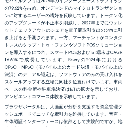
モバイルアプリは2025年のインターフェーストラフィック
の79.62%を占め、オンデマンドのマイクロトランザクショ
ンに対するユーザーの嗜好を反映しています。トークン化
のアップグレードが不正率を削減し、2027年までにウォレ
ットチェックアウトのシェアを電子商取引支出の34%に引
き上げると予測されます。一方、マーチャントがコンタク
トレスのタップ・トゥ・フォンやソフトPOSソリューショ
ンを導入するにつれ、スマートPOSおよびIoT端末はCAGR
16.60%で成長しています。Fawryの2024年における
CPoC・MPoC（モバイル上のカード決済・モバイル上の
決済）のデュアル認定は、ソフトウェアのみの受け入れを
スケールアップする立場に同社を位置付けています。車両
ベースの料金所や駐車場決済はIoTの拡大を示しており、
アンビエントコマース体験を示唆しています。
ブラウザポータルは、大画面が分析を支援する資産管理ダ
ッシュボードでニッチな牽引力を維持しています。音声・
生体認証インターフェースは依然として実験的ですが、地