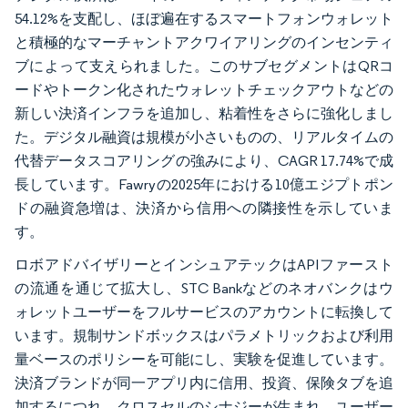
54.12%を支配し、ほぼ遍在するスマートフォンウォレット
と積極的なマーチャントアクワイアリングのインセンティ
ブによって支えられました。このサブセグメントはQRコ
ードやトークン化されたウォレットチェックアウトなどの
新しい決済インフラを追加し、粘着性をさらに強化しまし
た。デジタル融資は規模が小さいものの、リアルタイムの
代替データスコアリングの強みにより、CAGR 17.74%で成
長しています。Fawryの2025年における10億エジプトポン
ドの融資急増は、決済から信用への隣接性を示していま
す。
ロボアドバイザリーとインシュアテックはAPIファースト
の流通を通じて拡大し、STC Bankなどのネオバンクはウ
ォレットユーザーをフルサービスのアカウントに転換して
います。規制サンドボックスはパラメトリックおよび利用
量ベースのポリシーを可能にし、実験を促進しています。
決済ブランドが同一アプリ内に信用、投資、保険タブを追
加するにつれ、クロスセルのシナジーが生まれ、ユーザー