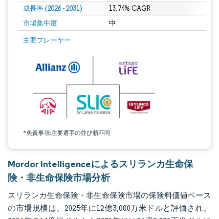
成長率 (2026 - 2031)
13.74% CAGR
市場集中度
中
画像 © Mordor Intelligence。再利用にはCC BY 4.0の表示が必要です。
主要プレーヤー
*免責事項:主要選手の並び順不同
Mordor Intelligenceによるスリランカ生命保
険・非生命保険市場分析
スリランカ生命保険・非生命保険市場の保険料価値ベース
の市場規模は、2025年に12億3,000万米ドルと評価され、