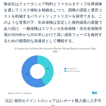
険会社はクォータシェア特約とファカルタティブ出再保険
を通じてリスク移転を精緻化しつつ、調整の遅延と運営コ
ストを削減するパラメトリックトリガーを探求できる。こ
のような背景の下、生命保険は安定した複利成長の基盤で
あり続け、一般保険はスリランカ生命保険・非生命保険市
場が2026年から2031年にかけて高い成長フェーズを維持す
るための循環的な加速役として機能する。
注記: 個別セグメントのシェアはレポート購入後に入手可
画像 © Mordor Intelligence。再利用にはCC BY 4.0の表示が必要です。