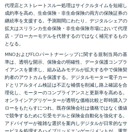
代理店とストレートスルー処理はサイクルタイムを短縮し
成約率を高め、生命保険・非生命保険の両方の保険証券の
継続率を支援する。予測期間にわたり、デジタルシェアの
拡大はスリランカ生命保険・非生命保険市場において代理
店・ブローカーモデルを代替するのではなく補完するもの
となる。
MNOおよびFLOパートナーシップに関する規制当局の基
準は、透明な開示、保険金の明確性、データ保護コンプラ
イアンスを要求し、組み込みモデルが拡大する中で保険契
約者のアウトカムを保護する。デジタルモーター電子カー
ドとリアルタイム検証は不正な補償を削減し路上確認を合
理化し、モーターのコンプライアンスと更新率を高める。
オンラインアグリゲーターが透明な価格比較と即時購入フ
ローをもたらすにつれ、既存保険会社は価格ではなく価値
で競争するために引受モデルと保険金自動化を強化する。
アドバイザーが複雑な選択を案内しデジタルが日常的なサ
ービスを処理するハイブリッドエンゲージメントが、運営