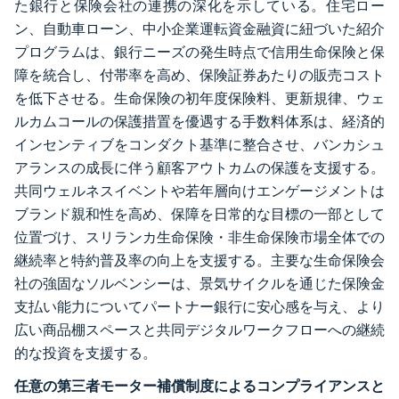
た銀行と保険会社の連携の深化を示している。住宅ロー
ン、自動車ローン、中小企業運転資金融資に紐づいた紹介
プログラムは、銀行ニーズの発生時点で信用生命保険と保
障を統合し、付帯率を高め、保険証券あたりの販売コスト
を低下させる。生命保険の初年度保険料、更新規律、ウェ
ルカムコールの保護措置を優遇する手数料体系は、経済的
インセンティブをコンダクト基準に整合させ、バンカシュ
アランスの成長に伴う顧客アウトカムの保護を支援する。
共同ウェルネスイベントや若年層向けエンゲージメントは
ブランド親和性を高め、保障を日常的な目標の一部として
位置づけ、スリランカ生命保険・非生命保険市場全体での
継続率と特約普及率の向上を支援する。主要な生命保険会
社の強固なソルベンシーは、景気サイクルを通じた保険金
支払い能力についてパートナー銀行に安心感を与え、より
広い商品棚スペースと共同デジタルワークフローへの継続
的な投資を支援する。
任意の第三者モーター補償制度によるコンプライアンスと