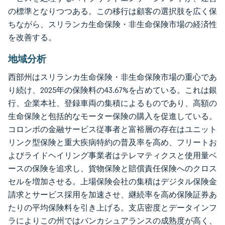
の標準となりつつある。この移行は顧客の選択肢を広く保
ちながら、スリランカ生命保険・非生命保険市場の経済性
を改善する。
地域分析
西部州はスリランカ生命保険・非生命保険市場の重心であ
り続け、2025年の保険料の43.67%を占めている。これは銀
行、企業本社、登録車両の集積によるものであり、高額の
生命保険と包括的なモーター保険の購入を促進している。
コロンボの金融サービス従事者と富裕層の存在はユニット
リンク型保険と重大疾病特約の普及率を高め、フリートお
よびライドヘイリング事業者はテレマティクスと使用量ベ
ースの保険を追求し、貨物保険と賠償責任保険へのクロス
セルを増加させる。上場保険会社の集積はデジタル保険金
請求とサービス採用を加速させ、継続率を高め保険証券あ
たりの平均保険料を引き上げる。支店密度とデータインフ
ラによりこの州ではバンカシュアランスの成熟度が高く、