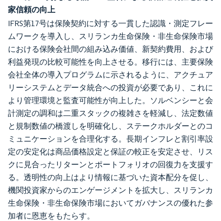
家信頼の向上
IFRS第17号は保険契約に対する一貫した認識・測定フレー
ムワークを導入し、スリランカ生命保険・非生命保険市場
における保険会社間の組み込み価値、新契約費用、および
利益発現の比較可能性を向上させる。移行には、主要保険
会社全体の導入プログラムに示されるように、アクチュア
リーシステムとデータ統合への投資が必要であり、これに
より管理環境と監査可能性が向上した。ソルベンシーと会
計測定の調和は二重スタックの複雑さを軽減し、法定数値
と規制数値の橋渡しを明確化し、ステークホルダーとのコ
ミュニケーションを合理化する。長期インフレと割引率設
定の安定化は商品価格設定と保証の較正を安定させ、リス
クに見合ったリターンとポートフォリオの回復力を支援す
る。透明性の向上はより情報に基づいた資本配分を促し、
機関投資家からのエンゲージメントを拡大し、スリランカ
生命保険・非生命保険市場においてガバナンスの優れた参
加者に恩恵をもたらす。