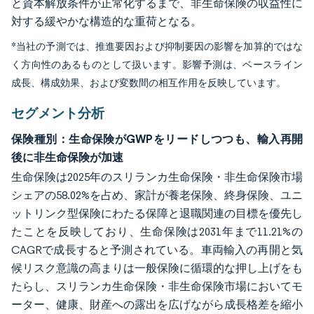
と資本解放条件が正常化するまで、非生命保険の収益性に
対する緩やかな構造的な重荷となる。
*当社の予測では、推進要因および抑制要因の影響を加算的ではな
く方向性のあるものとして扱います。影響予測は、ベースライン
成長、構成効果、および変数間の相互作用を反映しています。
セグメント分析
保険種別：生命保険がGWPをリードしつつも、輸入再開
後に非生命保険が加速
生命保険は2025年のスリランカ生命保険・非生命保険市場
シェアの58.02%を占め、家計が養老保険、終身保険、ユニ
ットリンク型保険にわたる保障と退職関連の目標を優先し
たことを反映しており、生命保険は2031年まで11.21%の
CAGRで成長すると予測されている。車両輸入の再開と気
候リスク意識の高まりは一般保険に循環的な押し上げをも
たらし、スリランカ生命保険・非生命保険市場においてモ
ーター、健康、財産への露出を広げながら成長格差を縮小