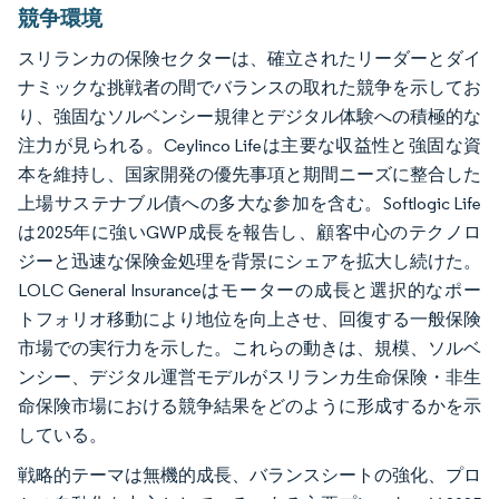
競争環境
スリランカの保険セクターは、確立されたリーダーとダイ
ナミックな挑戦者の間でバランスの取れた競争を示してお
り、強固なソルベンシー規律とデジタル体験への積極的な
注力が見られる。Ceylinco Lifeは主要な収益性と強固な資
本を維持し、国家開発の優先事項と期間ニーズに整合した
上場サステナブル債への多大な参加を含む。Softlogic Life
は2025年に強いGWP成長を報告し、顧客中心のテクノロ
ジーと迅速な保険金処理を背景にシェアを拡大し続けた。
LOLC General Insuranceはモーターの成長と選択的なポー
トフォリオ移動により地位を向上させ、回復する一般保険
市場での実行力を示した。これらの動きは、規模、ソルベ
ンシー、デジタル運営モデルがスリランカ生命保険・非生
命保険市場における競争結果をどのように形成するかを示
している。
戦略的テーマは無機的成長、バランスシートの強化、プロ