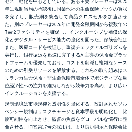
セス自動化を中心としている。ある主要プレーヤーは2025
年に規制当局の承認後に同業他社の生命保険ブックの買収
を完了し、販売網を統合して商品クロスセルを加速させ
た。別のプレーヤーは2026年に開発金融機関から複数年の
Tier 2ファシリティを確保し、インクルーシブな補償の深
化とデジタル・サービス能力の強化を図った。保険会社は
また、医療コードを検証し、重複チェックアルゴリズムを
実行し、銀行振込を迅速に完了するAI主導の保険金プラッ
トフォームを優先しており、コストを削減し複雑なケース
のための引受リソースを解放する。これらの取り組みはス
リランカ生命保険・非生命保険市場全体でポジティブな単
位経済性への注力を維持しながら競争力を高め、より広い
インクルージョンを支援する。
規制環境は市場規律と透明性を強化する。改訂されたソル
ベンシー規制はリスクチャージと資本手段を明確化し、比
較可能性を向上させ、監督の焦点をグローバルな慣行に整
合させる。IFRS第17号の採用は、より良い開示と保険会社