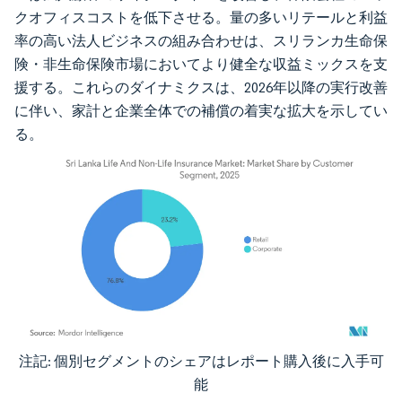
クオフィスコストを低下させる。量の多いリテールと利益
率の高い法人ビジネスの組み合わせは、スリランカ生命保
険・非生命保険市場においてより健全な収益ミックスを支
援する。これらのダイナミクスは、2026年以降の実行改善
に伴い、家計と企業全体での補償の着実な拡大を示してい
る。
注記: 個別セグメントのシェアはレポート購入後に入手可
画像 © Mordor Intelligence。再利用にはCC BY 4.0の表示が必要です。
能