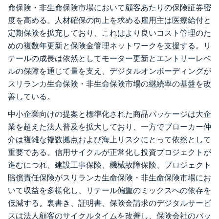
命保険・非生命保険市場において顧客あたりの保険証券密
度を高める。人材確保の向上を求める雇用主は医療給付と
定期保険を拡充しており、これはより良いコスト管理のた
めの複数年更新と保険金管理ネットワークを支援する。リ
テールの成長は依然としてモーター更新とエントリーレベ
ルの保障を通じて量を支え、デジタルオンボーディングが
スリランカ生命保険・非生命保険市場の継続率の基盤を改
善している。
中小企業向けの提案と標準化された商品パッケージは大企
業を超えた法人普及を拡大しており、一方でブローカー仲
介は複雑な複数拠点および海上リスクにとって依然として
重要である。信用サイクルが正常化し投資プロジェクトが
進むにつれ、建設工事保険、機械故障保険、プロジェクト
賠償責任保険がスリランカ生命保険・非生命保険市場にお
いて収益を多様化し、リテール偏重のミックスへの依存を
低減する。裏書き、証明書、保険金請求のデジタルサービ
スは法人顧客のサイクルタイムを改善し、保険会社のバッ