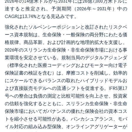
2026年の14億米ドルから2031年には26億7,000万米ドルに
達すると推定され、予測期間（2026年～2031年）中の
CAGRは13.74%となる見込みです。
強化されたソルベンシーポジションと改訂されたリスクベ
ース資本規制は、生命保険・一般保険の両分野にわたる価
格規律、商品革新、および計画的な地理的拡大を支援し、
2026年のスリランカ生命保険・非生命保険市場における事
業環境を安定させている。規制当局のデジタルアジェンダ
（標準化された医療コーディングおよびモーター向け電子
保険証書の検証を含む）は、摩擦コストを削減し、効率的
にスケールできるバランスの取れたハイブリッドモデルお
よび直接販売モデルへの流通シフトを促進する。IFRS第17
号への整合は負債の測定と比較可能性を向上させ、投資家
の信頼を強化するとともに、スリランカ生命保険・非生命
保険市場においてガバナンスの優れた保険会社の資本コス
トを縮小させる可能性がある。バンカシュアランス、モバ
イル対応の組み込み型保険、オンラインアグリゲーターが