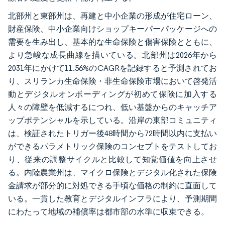
北部州と東部州は、再建と中小企業の形成が住宅ローン、
財産保険、中小企業向けショップキーパーパッケージへの
需要を生み出し、基本的な生命保険と傷害保険とともに、
より急峻な成長曲線を描いている。北部州は2026年から
2031年にかけて11.56%のCAGRを記録すると予測されてお
り、スリランカ生命保険・非生命保険市場において啓発活
動とデジタルオンボーディングが初めて保険に加入する
人々の障壁を低減するにつれ、低い基盤からのキャッチア
ップポテンシャルを示している。沿岸の東部コミュニティ
は、検証されたトリガー後48時間から72時間以内に支払い
ができるパラメトリック保険のコンセプトをテストしてお
り、従来の調整サイクルと比較して知覚価値を向上させ
る。内陸農業州は、マイクロ保険とデジタル化された保険
金請求が部分的に対処できる手頃な価格の制約に直面して
いる。一貫した教育とデジタルインフラにより、予測期間
にわたって地域の補償率は都市部の水準に収束できる。