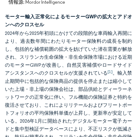
情報源: Mordor Intelligence
モーター輸入正常化によるモーターGWPの拡大とアドオ
ンへのクロスセル
2024年から2025年初頭にかけての段階的な車両輸入再開に
より、過去数年間にわたりモーター保険料の成長を制約
し、包括的な補償範囲の拡大を妨げていた潜在需要が解放
され、スリランカ生命保険・非生命保険市場における近期
のモーターGWPが改善し、自然災害補償やロードサイド
[1]
アシスタンスへのクロスセルが支援されている
。輸入禁
止期間中に包括的な保険商品の提供を停止または縮小して
いた上場・非上場の保険会社は、部品供給とディーラーネ
ットワークの正常化に伴い、フル機能の保険証券と特約を
復活させており、これによりリテールおよびフリートポー
トフォリオの平均保険料単価が上昇し、更新率が安定して
いる。2026年1月に開始されたデジタルモーター電子カー
ドと集中型検証データベースにより、不正リスクが低減さ
れ、執行が簡素化され、スリランカ生命保険・非生命保険