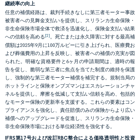
継続率の向上
任意の補償経路は、裁判手続きなしに第三者モーター事故
被害者への見舞金支払いを提供し、スリランカ生命保険・
非生命保険市場全体で救済を迅速化し、保険金支払い結果
[2]
への信頼を高める
。死亡または永久障害に対する最高補
償額は2025年9月に100万ルピーに引き上げられ、医療費お
よび葬儀費用の上昇を反映し、被害者への補償の充実が図
られた。明確な資格要件と6ヶ月の申請期間は、適時の報
告を促し、脆弱な第三者に焦点を当てた制度の維持を保護
し、強制的な第三者モーター補償を補完する。規制当局の
ホットラインと保険オンブズマンはエスカレーションチャ
ネルを提供し、摩擦を低減して支払い信頼を高め、包括的
なモーター保険の更新率を支援する。これらの要素はコン
プライアンスを強化し、責任賠償のみの保険からより広い
補償へのアップグレードを促進し、スリランカ生命保険・
非生命保険市場における単位経済性を強化する。
IFRS第17号および改訂RBC整合による価格透明性と投資