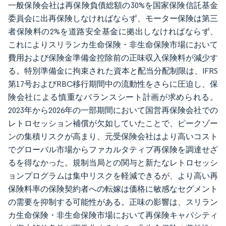
一般保険会社は再保険負債総額の30%を国家保険信託基金
委員会に出再保険しなければならず、モーター保険は第三
者保険料の2%を道路安全基金に拠出しなければならず、
これによりスリランカ生命保険・非生命保険市場において
費用および保険金準備金控除前の正味収入保険料が減少す
る。特別準備金に拘束された資本と配当分配制限は、IFRS
第17号およびRBC移行期間中の流動性をさらに圧迫し、保
険会社による慎重なバランスシート計画が求められる。
2023年から2026年の一部期間において国営再保険会社での
レトロセッション補償が欠如していたことで、ピークゾー
ンの集積リスクが高まり、元受保険会社はより高いコスト
でグローバル市場からファカルタティブ再保険を調達せざ
るを得なかった。規制当局との関与と新たなレトロセッシ
ョンプログラムは集中リスクを軽減できるが、より高い再
保険料率の保険契約者への転嫁は価格に敏感なセグメント
の需要を抑制する可能性がある。正味の影響は、スリラン
カ生命保険・非生命保険市場において再保険キャパシティ