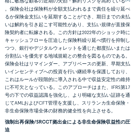
格に敏感な顧客の近期の失効・解約リスクを高めている
。保険会社は保険料が全額支払われるまで責任を繰り延べ
るか保険金支払いを延期することができ、期日までの未払
いは解約を引き起こす可能性があり、支払い規律が直接保
険契約者に転嫁される。この方針は2022年のショック時に
キャッシュフローを圧迫した保険料繰り延べ慣行を抑制し
つつ、銀行やデジタルウォレットを通じた都度払いまたは
分割払いを優先する地域規範との整合を図るものである。
保険会社はリマインダー、アプリベースの更新、早期支払
いインセンティブへの投資を行い継続率を保護しており、
これはルールが段階的に導入される中で収益安定性の維持
に不可欠となっている。このアプローチはまた、IFRS第17
号の下での収益認識を強化し、より明確な支払い証跡を通
じてAMLおよびCFT管理を支援し、スリランカ生命保険・
非生命保険市場全体の財務的健全性を向上させる。
強制出再保険/SRCCT拠出金による非生命保険収益性の圧
迫