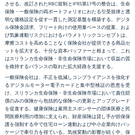
させる。改訂されたRBC規制とIFRS第17号の整合は、生命
保険・一般保険の両ポートフォリオにわたる引受規律と透
明な価格設定を促す一貫した測定基盤を構築する。デジタ
ル保険金請求、フリート向けの使用量ベースの提案、およ
び気象連動リスクにおけるパラメトリックコンセプトは、
摩擦コストを高めることなく保険会社が提供できる商品セ
ットを拡大する。十分な資本バッファーと相まって、これ
はスリランカ生命保険・非生命保険市場において収益の質
を維持するバランスの取れた拡大経路を支援する。
一般保険会社は、不正を低減しコンプライアンスを強化す
るデジタルモーター電子カードと集中型検証の恩恵を受
け、スリランカ生命保険・非生命保険市場において責任賠
償のみの保険から包括的な保険への更新とアップグレード
を促進する。健康保険は雇用主スポンサーの団体医療と民
間医療利用の増加に支えられ、財産保険は貸し手が担保保
護を強制する中で住宅ローン連動および中小企業向けパッ
ケージで牽引力を得ている。気候変動の影響が続く中、保