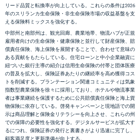
リード品質と転換率が向上している。これらの条件は2026
年のスリランカ生命保険・非生命保険市場の収益基盤を支
える保険料ミックスを強化する。
中部州と南部州は、観光回廊、農業地帯、物流ハブが正規
雇用者向けの生命保険・健康保険と並行して財産保険、賠
償責任保険、海上保険を展開することで、合わせて意味の
ある貢献をもたらしている。住宅ローンと中小企業融資に
紐づいた銀行主導の紹介は信用生命保険の付帯と団体医療
の普及を拡大し、保険証券あたりの継続率を高め獲得コス
トを削減する。プランテーション関連コミュニティは気象
指数型農業保険を徐々に採用しており、ホテルや物流事業
者は事業継続を保護するために公共賠償責任保険と海上貨
物保険に依存している。啓発キャンペーンと現地語での開
示は商品理解と保険金リテラシーを向上させ、これらの州
での保障の必要性を強化する。デジタルサービスが拡大す
るにつれ、保険証券の発行と裏書きがより迅速に完了し、
顧客満足度と更新準備が向上する。