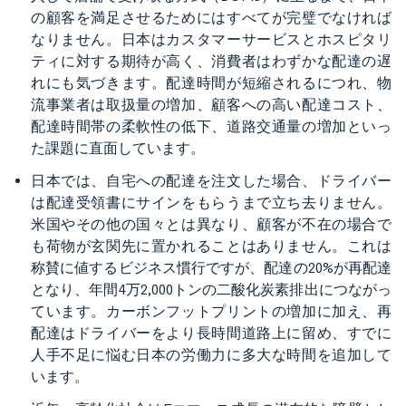
の顧客を満足させるためにはすべてが完璧でなければ
なりません。日本はカスタマーサービスとホスピタリ
ティに対する期待が高く、消費者はわずかな配達の遅
れにも気づきます。配達時間が短縮されるにつれ、物
流事業者は取扱量の増加、顧客への高い配達コスト、
配達時間帯の柔軟性の低下、道路交通量の増加といっ
た課題に直面しています。
日本では、自宅への配達を注文した場合、ドライバー
は配達受領書にサインをもらうまで立ち去りません。
米国やその他の国々とは異なり、顧客が不在の場合で
も荷物が玄関先に置かれることはありません。これは
称賛に値するビジネス慣行ですが、配達の20%が再配達
となり、年間4万2,000トンの二酸化炭素排出につながっ
ています。カーボンフットプリントの増加に加え、再
配達はドライバーをより長時間道路上に留め、すでに
人手不足に悩む日本の労働力に多大な時間を追加して
います。