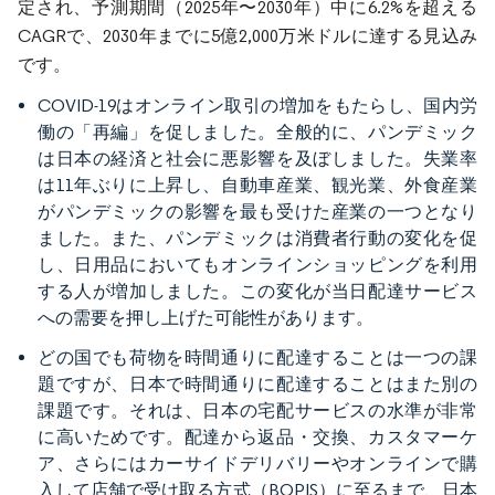
定され、予測期間（2025年〜2030年）中に6.2%を超える
CAGRで、2030年までに5億2,000万米ドルに達する見込み
です。
COVID-19はオンライン取引の増加をもたらし、国内労
働の「再編」を促しました。全般的に、パンデミック
は日本の経済と社会に悪影響を及ぼしました。失業率
は11年ぶりに上昇し、自動車産業、観光業、外食産業
がパンデミックの影響を最も受けた産業の一つとなり
ました。また、パンデミックは消費者行動の変化を促
し、日用品においてもオンラインショッピングを利用
する人が増加しました。この変化が当日配達サービス
への需要を押し上げた可能性があります。
どの国でも荷物を時間通りに配達することは一つの課
題ですが、日本で時間通りに配達することはまた別の
課題です。それは、日本の宅配サービスの水準が非常
に高いためです。配達から返品・交換、カスタマーケ
ア、さらにはカーサイドデリバリーやオンラインで購
入して店舗で受け取る方式（BOPIS）に至るまで、日本