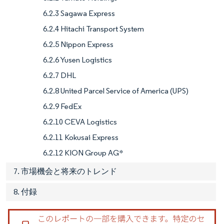
6.2.3 Sagawa Express
6.2.4 Hitachi Transport System
6.2.5 Nippon Express
6.2.6 Yusen Logistics
6.2.7 DHL
6.2.8 United Parcel Service of America (UPS)
6.2.9 FedEx
6.2.10 CEVA Logistics
6.2.11 Kokusai Express
6.2.12 KION Group AG*
7. 市場機会と将来のトレンド
8. 付録