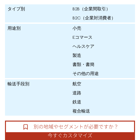
タイプ別
B2B（企業間取引）
B2C（企業対消費者）
用途別
小売
Eコマース
ヘルスケア
製造
書類・書簡
その他の用途
輸送手段別
航空
道路
鉄道
複合輸送