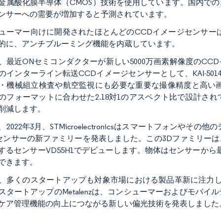
金属酸化膜半導体（CMOS）技術を使用しています。国内で
ンサーへの需要が増加すると予測されています。
ューマー向けに開発されたほとんどのCCDイメージセンサー
的に、アンチブルーミング機能を内蔵しています。
、最近ONセミコンダクターが新しい5000万画素解像度のC
のインターライン転送CCDイメージセンサーとして、KAI-5
・機械組立検査や航空監視にも必要な重要な撮像精度と高い画像均
のフォーマットに合わせた2.18対1のアスペクト比で設計さ
削減します。
、2022年3月、STMicroelectronicsはスマートフォン
Fセンサーの新ファミリーを発表しました。この3Dファミリー
するセンサーVD55H1でデビューします。物体はセンサーか
できます。
、多くのスタートアップも対象市場における製品革新に注力して
スタートアップのMetalenzは、コンシューマーおよびモバ
ケア管理機能の向上につながる新しい偏光技術を発表しました