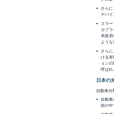
さらに
デバイ
スマー
カプラ
本政府
ような
さらに、2
ける有
ョンの開
呼ばれ
日本の
自動車分
自動車
術の中