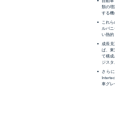
自動車
類の増
する機
これら
ルバニ
い熱的
成長見
ば、東
て構成
ジスタ
さらに
Inte
車グレ