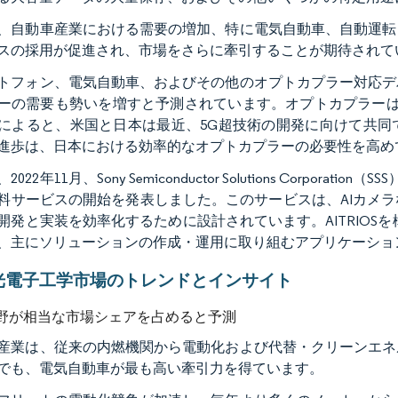
、自動車産業における需要の増加、特に電気自動車、自動運転
スの採用が促進され、市場をさらに牽引することが期待されて
トフォン、電気自動車、およびその他のオプトカプラー対応デ
ーの需要も勢いを増すと予測されています。オプトカプラーは通
によると、米国と日本は最近、5G超技術の開発に向けて共同で
進歩は、日本における効率的なオプトカプラーの必要性を高め
022年11月、Sony Semiconductor Solutions Corpor
料サービスの開始を発表しました。このサービスは、AIカメ
発と実装を効率化するために設計されています。AITRIOSを構成するこの
、主にソリューションの作成・運用に取り組むアプリケーショ
光電子工学市場のトレンドとインサイト
野が相当な市場シェアを占めると予測
産業は、従来の内燃機関から電動化および代替・クリーンエネ
でも、電気自動車が最も高い牽引力を得ています。