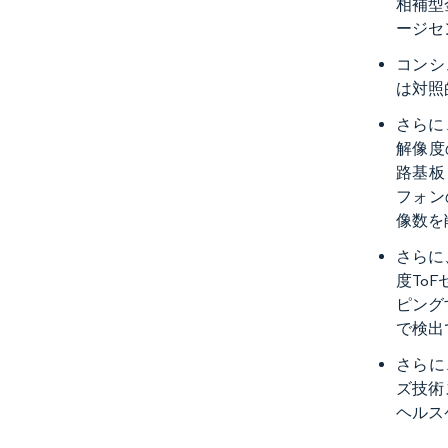
相補型
ージセ
コンシ
は対照
さらに
解像度
路基板
フォン
像数を
さらに
度To
ピング
で検出
さらに
ズ技術
ヘルス