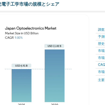
光電子工学市場の規模とシェア
調査
予測
歴史
市場規
市場規
CAGR
市場
主要