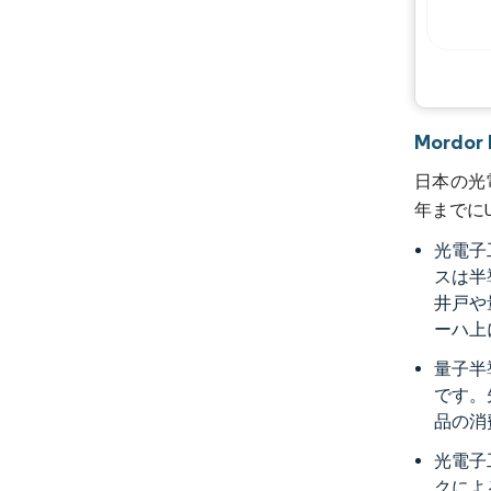
Mordo
日本の光電
年までにU
光電子
スは半
井戸や
ーハ上
量子半
です。
品の消
光電子
クによ