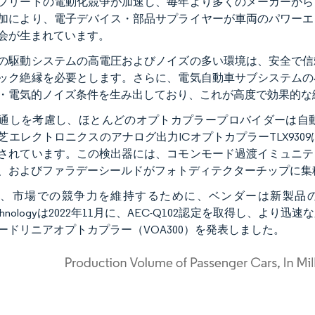
フリートの電動化競争が加速し、毎年より多くのメーカーから
加により、電子デバイス・部品サプライヤーが車両のパワーエ
会が生まれています。
の駆動システムの高電圧およびノイズの多い環境は、安全で信
ック絶縁を必要とします。さらに、電気自動車サブシステムの
・電気的ノイズ条件を生み出しており、これが高度で効果的な
通しを考慮し、ほとんどのオプトカプラープロバイダーは自
芝エレクトロニクスのアナログ出力ICオプトカプラーTLX9309は
されています。この検出器には、コモンモード過渡イミュニテ
、およびファラデーシールドがフォトディテクターチップに集
、市場での競争力を維持するために、ベンダーは新製品の投
rtechnologyは2022年11月に、AEC-Q102認定を取得
ードリニアオプトカプラー（VOA300）を発表しました。