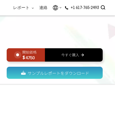
レポート
連絡
+1 617-765-2493
4750