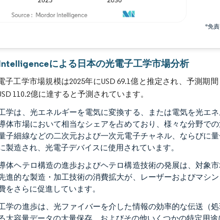
*免
画像 © Mordor Intelligence。再利用にはCC BY 4.0の表示が必要です。
r Intelligenceによる日本の光電子工学市場分析
子工学市場規模は2025年にUSD 69.1億と推定され、予測期間（20
SD 110.2億に達すると予測されています。
工学は、光エネルギーを電気に変換する、または電気を光エネ
導体市場において相当なシェアを占めており、様々な分野での
量子細線などの二次元および一次元電子チャネル、ならびに量
に製造され、光電子デバイスに使用されています。
導体ヘテロ構造の進歩およびヘテロ構造技術の発展は、対象市
先進的な製造・加工技術の消費拡大が、レーザーおよびマシン
費をさらに促進しています。
工学の進歩は、光ファイバーを介した情報の効率的な伝送（処
る大容量データの大量保存、およびその他いくつかの特定用途