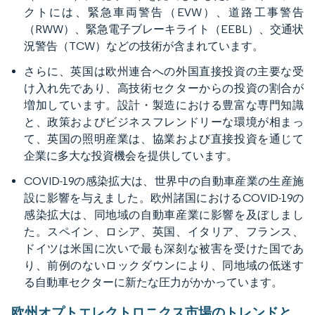
クトには、緊急車両警告（EVW）、道路工事警告
（RWW）、緊急電子ブレーキライト（EEBL）、交通状
況警告（TCW）などの技術が含まれています。
さらに、英国は欧州連合への外国直接投資の主要な受
け入れ先であり、高技術セクターからの投資の割合が
増加しています。設計・製造における豊富な専門知識
と、政策およびビジネスフレンドリーな環境が相まっ
て、英国の照明産業は、協業および直接投資を通じて
企業に多大な投資機会を提供しています。
COVID-19の感染拡大は、世界中の自動車産業の生産施
設に影響を与えました。欧州諸国におけるCOVID-19の
感染拡大は、同地域の自動車産業に影響を及ぼしまし
た。スペイン、ロシア、英国、イタリア、フランス、
ドイツは米国に次いで最も深刻な被害を受けた国であ
り、前例のないロックダウンにより、同地域の低迷す
る自動車セクターに新たな圧力がかかっています。
欧州オプトエレクトロニクス市場のトレンドと