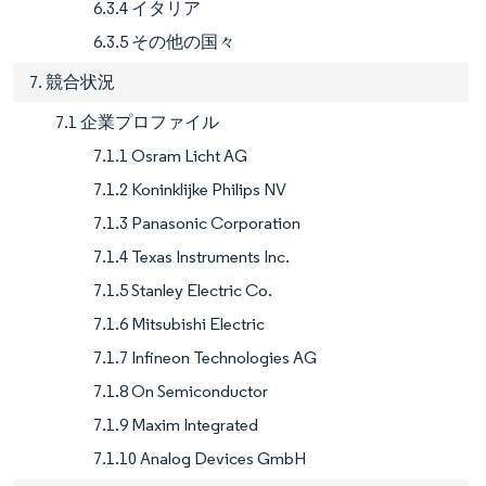
6.3.4 イタリア
6.3.5 その他の国々
7. 競合状況
7.1 企業プロファイル
7.1.1 Osram Licht AG
7.1.2 Koninklijke Philips NV
7.1.3 Panasonic Corporation
7.1.4 Texas Instruments Inc.
7.1.5 Stanley Electric Co.
7.1.6 Mitsubishi Electric
7.1.7 Infineon Technologies AG
7.1.8 On Semiconductor
7.1.9 Maxim Integrated
7.1.10 Analog Devices GmbH