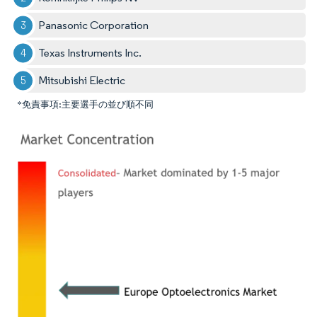
Panasonic Corporation
Texas Instruments Inc.
Mitsubishi Electric
*免責事項:主要選手の並び順不同