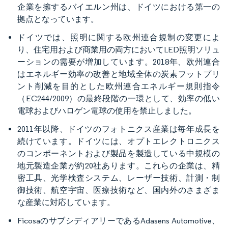
企業を擁するバイエルン州は、ドイツにおける第一の
拠点となっています。
ドイツでは、照明に関する欧州連合規制の変更によ
り、住宅用および商業用の両方においてLED照明ソリュ
ーションの需要が増加しています。2018年、欧州連合
はエネルギー効率の改善と地域全体の炭素フットプリ
ント削減を目的とした欧州連合エネルギー規則指令
（EC244/2009）の最終段階の一環として、効率の低い
電球およびハロゲン電球の使用を禁止しました。
2011年以降、ドイツのフォトニクス産業は毎年成長を
続けています。ドイツには、オプトエレクトロニクス
のコンポーネントおよび製品を製造している中規模の
地元製造企業が約20社あります。これらの企業は、精
密工具、光学検査システム、レーザー技術、計測・制
御技術、航空宇宙、医療技術など、国内外のさまざま
な産業に対応しています。
FicosaのサブシディアリーであるAdasens Automotive、