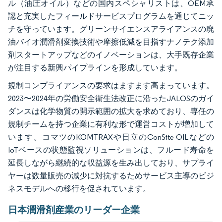
ル（油圧オイル）などの国内スペシャリストは、OEM承
認と充実したフィールドサービスプログラムを通じてニッ
チを守っています。グリーンサイエンスアライアンスの廃
油バイオ潤滑剤変換技術や摩擦低減を目指すナノテク添加
剤スタートアップなどのイノベーションは、大手既存企業
が注目する新興パイプラインを形成しています。
規制コンプライアンスの要求はますます高まっています。
2023〜2024年の労働安全衛生法改正に沿ったJALOSのガイ
ダンスは化学物質の開示範囲の拡大を求めており、専任の
規制チームを持つ企業に有利な形で運営コストが増加して
います。コマツのKOMTRAXや日立のConSite OILなどの
IoTベースの状態監視ソリューションは、フルード寿命を
延長しながら継続的な収益源を生み出しており、サプライ
ヤーは数量販売の減少に対抗するためサービス主導のビジ
ネスモデルへの移行を促されています。
日本潤滑剤産業のリーダー企業