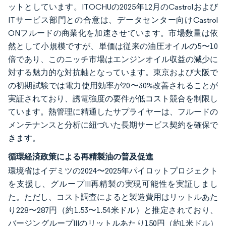
ットとしています。ITOCHUの2025年12月のCastrolおよび
ITサービス部門との合意は、データセンター向けCastrol
ONフルードの商業化を加速させています。市場数量は依
然として小規模ですが、単価は従来の油圧オイルの5〜10
倍であり、このニッチ市場はエンジンオイル収益の減少に
対する魅力的な対抗軸となっています。東京および大阪で
の初期試験では電力使用効率が20〜30%改善されることが
実証されており、誘電強度の要件が低コスト競合を制限し
ています。熱管理に精通したサプライヤーは、フルードの
メンテナンスと分析に紐づいた長期サービス契約を確保で
きます。
循環経済政策による再精製油の普及促進
環境省はイデミツの2024〜2025年パイロットプロジェクト
を支援し、グループIII再精製の実現可能性を実証しまし
た。ただし、コスト調査によると製造費用はリットルあた
り228〜287円（約1.53〜1.54米ドル）と推定されており、
バージングループIIIのリットルあたり150円（約1米ドル）