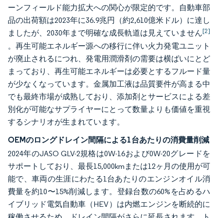
ーンフィールド能力拡大への関心が限定的です。自動車部
品の出荷額は2023年に36.9兆円（約2,610億米ドル）に達し
[2]
ましたが、2030年まで明確な成長軌道は見えていません
。再生可能エネルギー源への移行に伴い火力発電ユニット
が廃止されるにつれ、発電用潤滑剤の需要は横ばいにとど
まっており、再生可能エネルギーは必要とするフルード量
が少なくなっています。金属加工液は品質要件が高まる中
でも最終市場が成熟しており、添加剤とサービスによる差
別化が可能なサプライヤーにとって数量よりも価値を重視
するシナリオが生まれています。
OEMのロングドレイン間隔による1台あたりの消費量削減
2024年のJASO GLV-2規格は0W-16および0W-20グレードを
サポートしており、最長15,000kmまたは12ヶ月の使用が可
能で、車両の生涯にわたる1台あたりのエンジンオイル消
費量を約10〜15%削減します。登録台数の60%を占めるハ
イブリッド電気自動車（HEV）は内燃エンジンを断続的に
稼働させるため、ドレイン間隔がさらに延長されます。ト