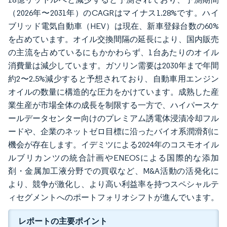
（2026年〜2031年）のCAGRはマイナス1.28%です。ハイ
ブリッド電気自動車（HEV）は現在、新車登録台数の60%
を占めています。オイル交換間隔の延長により、国内販売
の主流を占めているにもかかわらず、1台あたりのオイル
消費量は減少しています。ガソリン需要は2030年まで年間
約2〜2.5%減少すると予想されており、自動車用エンジン
オイルの数量に構造的な圧力をかけています。成熟した産
業生産が市場全体の成長を制限する一方で、ハイパースケ
ールデータセンター向けのプレミアム誘電体浸漬冷却フル
ードや、企業のネットゼロ目標に沿ったバイオ系潤滑剤に
機会が存在します。イデミツによる2024年のコスモオイル
ルブリカンツの統合計画やENEOSによる国際的な添加
剤・金属加工液分野での買収など、M&A活動の活発化に
より、競争が激化し、より高い利益率を持つスペシャルテ
ィセグメントへのポートフォリオシフトが進んでいます。
レポートの主要ポイント