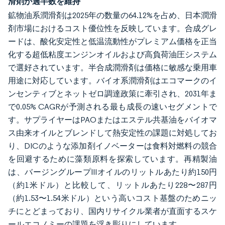
滑剤が過半数を維持
鉱物油系潤滑剤は2025年の数量の64.12%を占め、日本潤滑
剤市場におけるコスト優位性を反映しています。合成グレ
ードは、酸化安定性と低温流動性がプレミアム価格を正当
化する超低粘度エンジンオイルおよび高負荷油圧システム
で選好されています。半合成潤滑剤は価格に敏感な乗用車
用途に対応しています。バイオ系潤滑剤はエコマークのイ
ンセンティブとネットゼロ調達政策に牽引され、2031年ま
で0.05% CAGRが予測される最も成長の速いセグメントで
す。サプライヤーはPAOまたはエステル共基油をバイオマ
ス由来オイルとブレンドして熱安定性の課題に対処してお
り、DICのような添加剤イノベーターは食料対燃料の競合
を回避するために藻類原料を探索しています。再精製油
は、バージングループIIIオイルのリットルあたり約150円
（約1米ドル）と比較して、リットルあたり228〜287円
（約1.53〜1.54米ドル）という高いコスト基盤のためニッ
チにとどまっており、国内リサイクル業者が直面するスケ
ールエコノミーの課題を浮き彫りにしています。