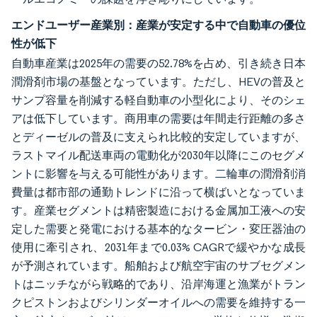
エンドユーザー産業別：産業が安定する中で自動車の優位
性が低下
自動車産業は2025年の需要の52.78%を占め、引き続き日本
潤滑剤市場の基盤となっています。ただし、HEVの普及と
サンプ容量を削減する軽自動車の小型化により、そのシェ
アは低下しています。商用車の需要は年間走行距離の多さ
とディーゼルの普及に支えられ比較的安定していますが、
ラストマイル配送車両の電動化が2030年以降にこのセグメ
ントに影響を与える可能性があります。二輪車の潤滑剤消
費量は都市部の通勤トレンドに沿って横ばいとなっていま
す。産業セグメントは精密製造における金属加工液への安
定した需要と発電における基本的なタービン・変圧器油の
使用に牽引され、2031年まで0.03% CAGRで緩やかな成長
が予測されています。船舶および航空宇宙のサブセグメン
トはニッチながら戦略的であり、沿岸海運と漁業がトラン
クピストンおよびシリンダーオイルへの需要を維持する一