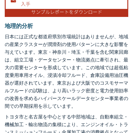
地理的分析
日本には正式な都道府県別市場統計はありませんが、地域
の産業クラスターが潤滑剤の使用パターンに大きな影響を
与えています。東京・神奈川・埼玉・千葉を含む関東回廊
は、組立工場・データセンター・物流拠点に牽引され、最
大の需要センターを形成しています。この地域では超低粘
度乗用車用オイル、浸漬冷却フルード、倉庫設備用油圧機
器が選好されています。東京および大阪でのコスモサーマ
ルフルードの試験は、より高いラック密度と電力使用効率
の改善を求めるハイパースケールデータセンター事業者の
間での早期採用を示しています。
トヨタ市と名古屋を中心とする中部地域は、自動車組立・
機械加工・輸出物流の集積により、エンジンオイル・トラ
ンスミッションフルード・金属加工液の消費拠点となって