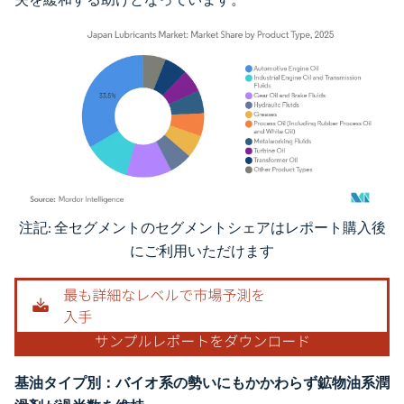
注記: 全セグメントのセグメントシェアはレポート購入後
画像 © Mordor Intelligence。再利用にはCC BY 4.0の表示が必要です。
にご利用いただけます
基油タイプ別：バイオ系の勢いにもかかわらず鉱物油系潤