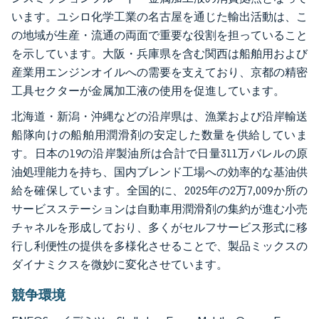
います。ユシロ化学工業の名古屋を通じた輸出活動は、こ
の地域が生産・流通の両面で重要な役割を担っていること
を示しています。大阪・兵庫県を含む関西は船舶用および
産業用エンジンオイルへの需要を支えており、京都の精密
工具セクターが金属加工液の使用を促進しています。
北海道・新潟・沖縄などの沿岸県は、漁業および沿岸輸送
船隊向けの船舶用潤滑剤の安定した数量を供給していま
す。日本の19の沿岸製油所は合計で日量311万バレルの原
油処理能力を持ち、国内ブレンド工場への効率的な基油供
給を確保しています。全国的に、2025年の2万7,009か所の
サービスステーションは自動車用潤滑剤の集約が進む小売
チャネルを形成しており、多くがセルフサービス形式に移
行し利便性の提供を多様化させることで、製品ミックスの
ダイナミクスを微妙に変化させています。
競争環境