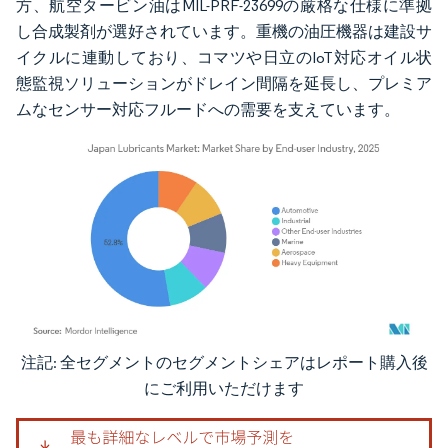
方、航空タービン油はMIL-PRF-23699の厳格な仕様に準拠
し合成製剤が選好されています。重機の油圧機器は建設サ
イクルに連動しており、コマツや日立のIoT対応オイル状
態監視ソリューションがドレイン間隔を延長し、プレミア
ムなセンサー対応フルードへの需要を支えています。
注記: 全セグメントのセグメントシェアはレポート購入後
画像 © Mordor Intelligence。再利用にはCC BY 4.0の表示が必要です。
にご利用いただけます