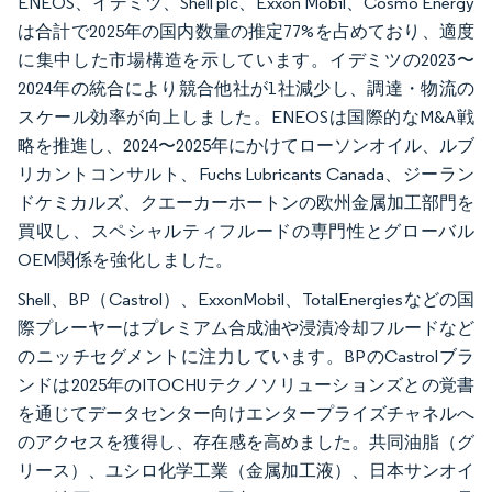
ENEOS、イデミツ、Shell plc、Exxon Mobil、Cosmo Energy
は合計で2025年の国内数量の推定77%を占めており、適度
に集中した市場構造を示しています。イデミツの2023〜
2024年の統合により競合他社が1社減少し、調達・物流の
スケール効率が向上しました。ENEOSは国際的なM&A戦
略を推進し、2024〜2025年にかけてローソンオイル、ルブ
リカントコンサルト、Fuchs Lubricants Canada、ジーラン
ドケミカルズ、クエーカーホートンの欧州金属加工部門を
買収し、スペシャルティフルードの専門性とグローバル
OEM関係を強化しました。
Shell、BP（Castrol）、ExxonMobil、TotalEnergiesなどの国
際プレーヤーはプレミアム合成油や浸漬冷却フルードなど
のニッチセグメントに注力しています。BPのCastrolブラ
ンドは2025年のITOCHUテクノソリューションズとの覚書
を通じてデータセンター向けエンタープライズチャネルへ
のアクセスを獲得し、存在感を高めました。共同油脂（グ
リース）、ユシロ化学工業（金属加工液）、日本サンオイ