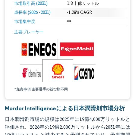
市場取引高 (2031)
1.8 十億リットル
成長率 (2026 - 2031)
-1.28% CAGR
市場集中度
中
画像 © Mordor Intelligence。再利用にはCC BY 4.0の表示が必要です。
主要プレーヤー
*免責事項:主要選手の並び順不同
Mordor Intelligenceによる日本潤滑剤市場分析
日本潤滑剤市場の規模は2025年に19億4,000万リットルと
評価され、2026年の19億2,000万リットルから2031年には
18億リットルへと減少すると予測されており、予測期間