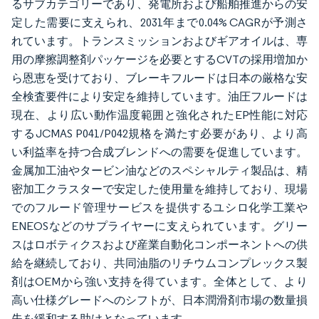
るサブカテゴリーであり、発電所および船舶推進からの安
定した需要に支えられ、2031年まで0.04% CAGRが予測さ
れています。トランスミッションおよびギアオイルは、専
用の摩擦調整剤パッケージを必要とするCVTの採用増加か
ら恩恵を受けており、ブレーキフルードは日本の厳格な安
全検査要件により安定を維持しています。油圧フルードは
現在、より広い動作温度範囲と強化されたEP性能に対応
するJCMAS P041/P042規格を満たす必要があり、より高
い利益率を持つ合成ブレンドへの需要を促進しています。
金属加工油やタービン油などのスペシャルティ製品は、精
密加工クラスターで安定した使用量を維持しており、現場
でのフルード管理サービスを提供するユシロ化学工業や
ENEOSなどのサプライヤーに支えられています。グリー
スはロボティクスおよび産業自動化コンポーネントへの供
給を継続しており、共同油脂のリチウムコンプレックス製
剤はOEMから強い支持を得ています。全体として、より
高い仕様グレードへのシフトが、日本潤滑剤市場の数量損
失を緩和する助けとなっています。