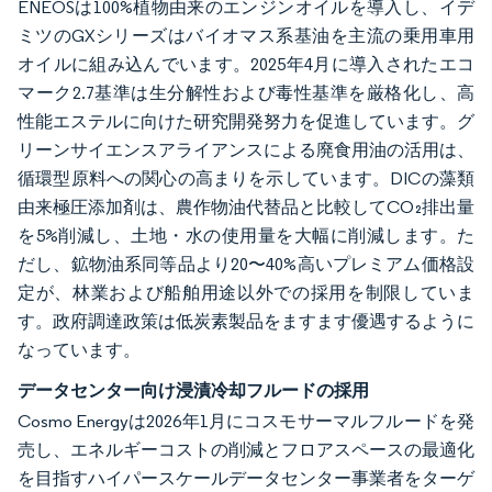
ENEOSは100%植物由来のエンジンオイルを導入し、イデ
ミツのGXシリーズはバイオマス系基油を主流の乗用車用
オイルに組み込んでいます。2025年4月に導入されたエコ
マーク2.7基準は生分解性および毒性基準を厳格化し、高
性能エステルに向けた研究開発努力を促進しています。グ
リーンサイエンスアライアンスによる廃食用油の活用は、
循環型原料への関心の高まりを示しています。DICの藻類
由来極圧添加剤は、農作物油代替品と比較してCO₂排出量
を5%削減し、土地・水の使用量を大幅に削減します。た
だし、鉱物油系同等品より20〜40%高いプレミアム価格設
定が、林業および船舶用途以外での採用を制限していま
す。政府調達政策は低炭素製品をますます優遇するように
なっています。
データセンター向け浸漬冷却フルードの採用
Cosmo Energyは2026年1月にコスモサーマルフルードを発
売し、エネルギーコストの削減とフロアスペースの最適化
を目指すハイパースケールデータセンター事業者をターゲ