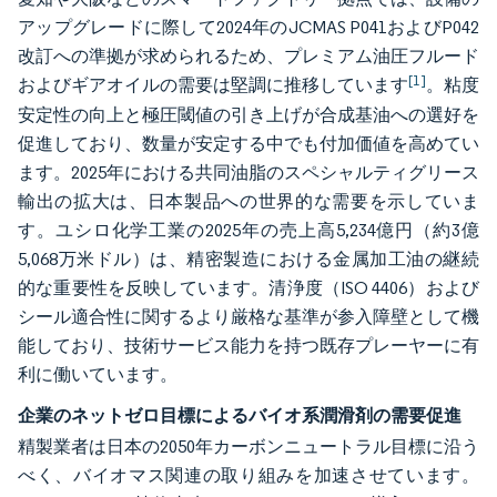
アップグレードに際して2024年のJCMAS P041およびP042
改訂への準拠が求められるため、プレミアム油圧フルード
[1]
およびギアオイルの需要は堅調に推移しています
。粘度
安定性の向上と極圧閾値の引き上げが合成基油への選好を
促進しており、数量が安定する中でも付加価値を高めてい
ます。2025年における共同油脂のスペシャルティグリース
輸出の拡大は、日本製品への世界的な需要を示していま
す。ユシロ化学工業の2025年の売上高5,234億円（約3億
5,068万米ドル）は、精密製造における金属加工油の継続
的な重要性を反映しています。清浄度（ISO 4406）および
シール適合性に関するより厳格な基準が参入障壁として機
能しており、技術サービス能力を持つ既存プレーヤーに有
利に働いています。
企業のネットゼロ目標によるバイオ系潤滑剤の需要促進
精製業者は日本の2050年カーボンニュートラル目標に沿う
べく、バイオマス関連の取り組みを加速させています。