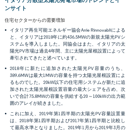
イタリア分散型太陽光発電市場のトレンドとイ
ンサイト
住宅セクターからの需要増加
イタリア再生可能エネルギー協会Anie Rinnovabliによる
と、イタリアは2018年に約436.5MWの新規太陽光PVシ
ステムを導入しました。同協会はまた、イタリアの太
陽光PV市場は過去4年間、主に太陽光屋根設置によって
牽引されてきたと述べています。
2018年に新たに追加された太陽光PV容量のうち、
389.6MWは最大1MWの容量を持つ太陽光屋根設置によ
るものでした。20kW以下の住宅用システムが新たに追
加された太陽光屋根設置容量の最大シェアを占め、次
いで合計75.8MWの容量を供給する20～100kWの出力範
囲のアレイが続きました。
これに加え、2019年第1四半期の太陽光PV容量設置量
は、2018年第1四半期および2017年第1四半期と比較し
て最高水準となりました。2019年1月から2019年3月の