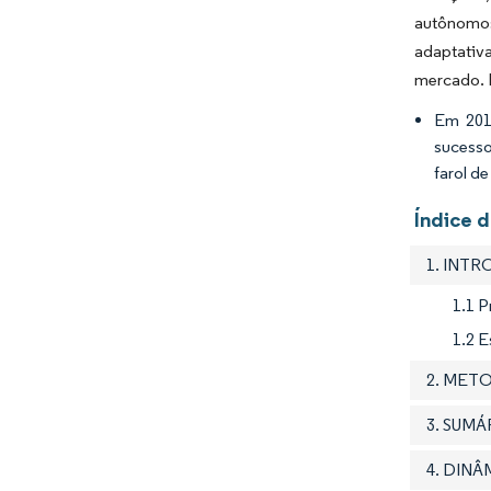
autônomos
adaptativa
mercado. 
Em 201
sucesso
farol de
Índice d
1. INT
1.1 
1.2 
2. MET
3. SUM
4. DIN