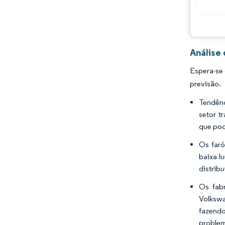
Análise
Espera-se 
previsão.
Tendênc
setor t
que pod
Os faró
baixa l
distrib
Os fabr
Volkswa
fazend
problem