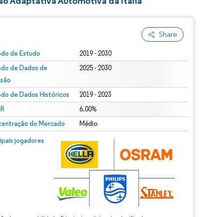
o Adaptativa Automotiva da Itália
Share
odo de Estudo
2019 - 2030
odo de Dados de
2025 - 2030
isão
odo de Dados Históricos
2019 - 2023
R
6.00%
entração do Mercado
Médio
cipais jogadores