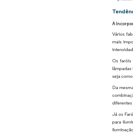
Tendênc
A Incorpo
Vários fa
mais impo
intensidad
Os faróis
lâmpadas i
seja como
Da mesma 
combinação
diferentes
Já os Faró
para ilum
iluminação