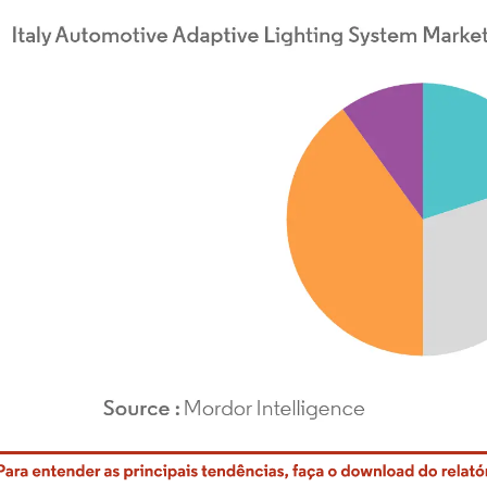
rdor Intelligence. O reuso requer atribuição conforme CC BY 4.0.