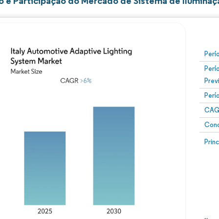
 e Participação do Mercado de Sistema de Iluminaçã
Perí
Perí
Prev
Perí
CAG
Conc
Prin