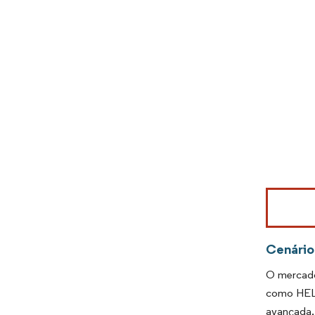
Imagem © Mo
Cenário
O mercado
como HELL
avançada,