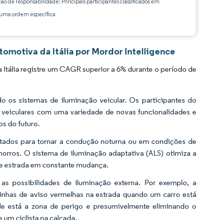
ção de responsabilidade: Principais participantes classificados em
ma ordem específica
omotiva da Itália por Mordor Intelligence
Itália registre um CAGR superior a 6% durante o período de
o os sistemas de iluminação veicular. Os participantes do
s veiculares com uma variedade de novas funcionalidades e
s do futuro.
jetados para tornar a condução noturna ou em condições de
orros. O sistema de iluminação adaptativa (ALS) otimiza a
de estrada em constante mudança.
 as possibilidades de iluminação externa. Por exemplo, a
inhas de aviso vermelhas na estrada quando um carro está
e está a zona de perigo e presumivelmente eliminando o
um ciclista na calçada.