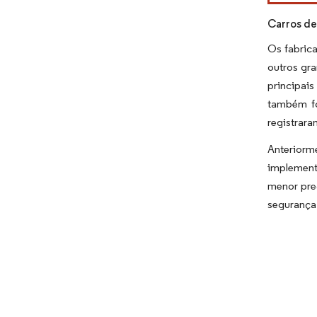
Carros de
Os fabric
outros gr
principai
também fo
registrar
Anteriorm
implement
menor pre
segurança 