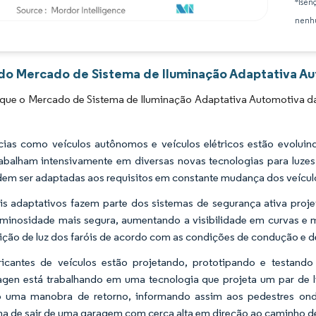
*Isen
nenhu
Imagem © Mordor Intelligence. O reuso requer atribuição conforme CC BY 4.0.
 do Mercado de Sistema de Iluminação Adaptativa Aut
que o Mercado de Sistema de Iluminação Adaptativa Automotiva da 
ias como veículos autônomos e veículos elétricos estão evoluind
rabalham intensivamente em diversas novas tecnologias para luze
em ser adaptadas aos requisitos em constante mudança dos veículo
is adaptativos fazem parte dos sistemas de segurança ativa pro
uminosidade mais segura, aumentando a visibilidade em curvas e m
uição de luz dos faróis de acordo com as condições de condução e 
icantes de veículos estão projetando, prototipando e testando
gen está trabalhando em uma tecnologia que projeta um par de l
o uma manobra de retorno, informando assim aos pedestres ond
a de sair de uma garagem com cerca alta em direção ao caminho de 