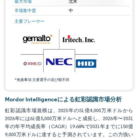
最大市場
北米
市場集中度
中
画像 © Mordor Intelligence。再利用にはCC BY 4.0の表示が必要です。
主要プレーヤー
*免責事項:主要選手の並び順不同
Mordor Intelligenceによる虹彩認識市場分析
虹彩認識市場規模は、2025年の51億4,000万米ドルから
2026年には61億5,000万米ドルへと成長し、2026年〜2031
年の年平均成長率（CAGR）19.68%で2031年までに150億
9,000万米ドルに達すると予測されています。この力強い