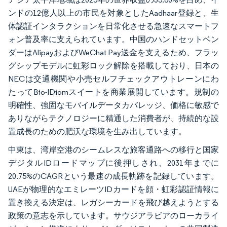
ンドの12億人以上の市民を対象としたAadhaar登録と、生
体認証インタラクションを日常化させる急速なスマートフ
ォン普及率に支えられています。中国のハンドセットベン
ダーはAlipayおよびWeChat Pay送金を支えるため、フラッ
グシップモデルに虹彩ロック解除を搭載しており、日本の
NECは交通機関や小売セルフチェックアウトレーンにわ
たってBio-IDiomスイートを商業展開しています。規制の
明確性、強固なモバイルデータカバレッジ、価格に敏感で
ありながらテクノロジーに精通した消費者が、持続的な設
置成長のための肥沃な環境を生み出しています。
中東は、湾岸空港のシームレスな旅客通路への移行と国家
デジタルIDロードマップに後押しされ、2031年までに
20.75%のCAGRという最速の成長軌跡を記録しています。
UAEが物理的なエミレーツIDカードを顔・虹彩認証情報に
置き換える決定は、レガシーカードを飛び越えようとする
政策の意志を示しています。サウジアラビアのローカライ