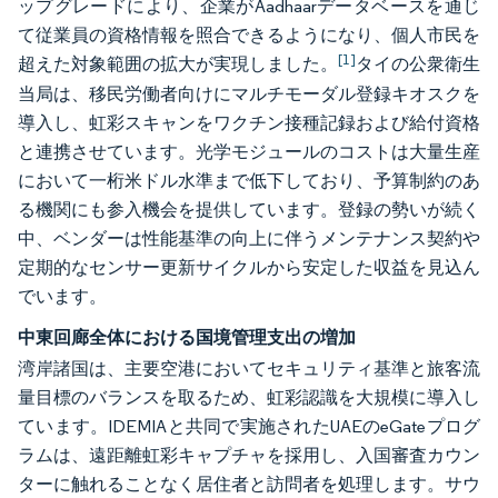
ップグレードにより、企業がAadhaarデータベースを通じ
て従業員の資格情報を照合できるようになり、個人市民を
[1]
超えた対象範囲の拡大が実現しました。
タイの公衆衛生
当局は、移民労働者向けにマルチモーダル登録キオスクを
導入し、虹彩スキャンをワクチン接種記録および給付資格
と連携させています。光学モジュールのコストは大量生産
において一桁米ドル水準まで低下しており、予算制約のあ
る機関にも参入機会を提供しています。登録の勢いが続く
中、ベンダーは性能基準の向上に伴うメンテナンス契約や
定期的なセンサー更新サイクルから安定した収益を見込ん
でいます。
中東回廊全体における国境管理支出の増加
湾岸諸国は、主要空港においてセキュリティ基準と旅客流
量目標のバランスを取るため、虹彩認識を大規模に導入し
ています。IDEMIAと共同で実施されたUAEのeGateプログ
ラムは、遠距離虹彩キャプチャを採用し、入国審査カウン
ターに触れることなく居住者と訪問者を処理します。サウ