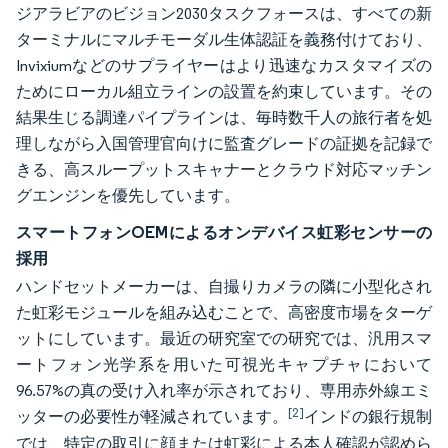
ジアラビアのビジョン2030タスクフォースは、すべての新
ターミナルにマルチモーダル生体認証を義務付けており、
Invixiumなどのサプライヤーはより迅速なカスタマイズの
ためにローカル組立ラインの設置を約束しています。その
結果生じる調達パイプラインは、毎時数千人の旅行者を処
理しながら入国管理官向けに監査グレードの証拠を記録で
きる、高スループットスキャナーとクラウド対応マッチン
グエンジンを優先しています。
スマートフォンOEMによるオンデバイス虹彩センサーの
採用
ハンドセットメーカーは、自撮りカメラの隣に小型化され
た虹彩モジュールを組み込むことで、高密度市場をターゲ
ットにしています。最近の研究室での研究では、汎用スマ
ートフォン光学系を用いた可視光キャプチャにおいて
96.57%の真の受け入れ率が示されており、専用赤外線エミ
[2]
ッターの必要性が軽減されています。
インドの銀行規制
では、特定の取引に顔または虹彩による本人確認が認めら