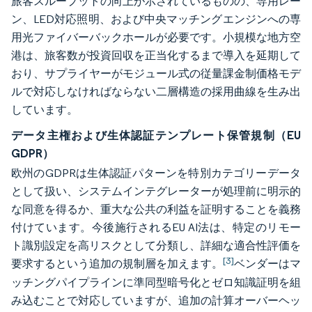
旅客スループットの向上が示されているものの、専用レー
ン、LED対応照明、および中央マッチングエンジンへの専
用光ファイバーバックホールが必要です。小規模な地方空
港は、旅客数が投資回収を正当化するまで導入を延期して
おり、サプライヤーがモジュール式の従量課金制価格モデ
ルで対応しなければならない二層構造の採用曲線を生み出
しています。
データ主権および生体認証テンプレート保管規制（EU
GDPR）
欧州のGDPRは生体認証パターンを特別カテゴリーデータ
として扱い、システムインテグレーターが処理前に明示的
な同意を得るか、重大な公共の利益を証明することを義務
付けています。今後施行されるEU AI法は、特定のリモー
ト識別設定を高リスクとして分類し、詳細な適合性評価を
[3]
要求するという追加の規制層を加えます。
ベンダーはマ
ッチングパイプラインに準同型暗号化とゼロ知識証明を組
み込むことで対応していますが、追加の計算オーバーヘッ