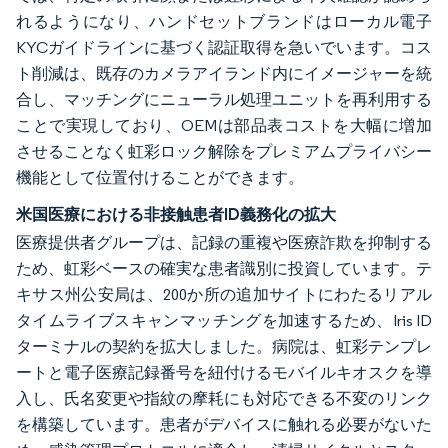
れるようになり、ハンドセットブランドはローカル電子
KYCガイドラインに基づく認証取得を急いでいます。コス
ト削減は、既存のカメラアイランド内にイメージャーを統
合し、マッチングにニューラル処理ユニットを再利用する
ことで実現しており、OEMは部品表コストを大幅に増加
させることなく虹彩ロック解除をプレミアムプライバシー
機能として位置付けることができます。
米国医療における非接触患者ID義務化の拡大
医療提供者グループは、記録の重複や医療詐欺を抑制する
ため、虹彩ベースの確実な患者識別に投資しています。テ
キサス州公安局は、200か所の追加サイトにわたるリアル
タイムライブスキャンマッチングを加速するため、Iris ID
ターミナルの契約を拡大しました。病院は、虹彩テンプレ
ートと電子医療記録番号を紐付けるモバイルキオスクを導
入し、氏名変更や指紋の摩耗にも対応できる不変のリンク
を構築しています。患者がデバイスに触れる必要がないた