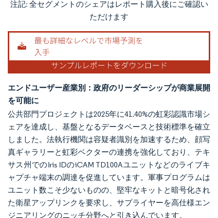
注記: 全セグメントのシェアはレポート購入後にご確認い
画像 © Mordor Intelligence。再利用にはCC BY 4.0の表示が必要です。
ただけます
エンドユーザー産業別：政府のリーダーシップが商業展開
を可能に
公共部門プロジェクトは2025年に41.40%の虹彩認識市場シ
ェアを達成し、基盤となるデータベースと技術標準を確立
しました。法執行機関は容疑者識別を加速するため、顔写
真ギャラリーと虹彩ベクターの連携を強化しており、テキ
サス州でのIris IDのiCAM TD100Aユニットなどのライブキ
ャプチャ端末の調達を促進しています。軍事プログラムは
ユニット数こそ少ないものの、堅牢なキットと暗号化され
た衛星アップリンクを要求し、サプライヤーを高仕様エン
ジニアリングのニッチ分野へと引き込んでいます。