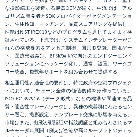
プライヤーから始まり、続いてスキャナー、カメラ、堅牢
な撮影端末を製造する機器OEMが続く。中流では、アル
ゴリズム開発者とSDKプロバイダーがセグメンテーショ
ン、生体検知、マッチング、品質スコアリングを提供し、
性能はNIST IREX 10などのプログラムを通じてますます検
証されている。下流では、システムインテグレーターがこ
れらの構成要素をアクセス制御、国民ID登録、国境ゲー
ト、医療患者識別、BFSIのe-KYC向けのエンドツーエンド
ソリューションにパッケージ化し、通常、設置、ワークフ
ロー統合、複数年サポートを組み合わせて提供する。
相互運用性と適合性の要件は、特に政府や空港プロジェク
トにおいて、チェーン全体の価値獲得を形作っている。
ISO/IEC 39794-6（データ形式）などの標準や関連する品
質・適合性フレームワークは、異種の機器群にわたるセン
サー選定、撮影設定、テンプレート交換に影響を与える。
市場はまた、虹彩が顔認証や指紋認証と組み合わされるマ
ルチモーダル展開（例えば空港や高スループットのチェッ