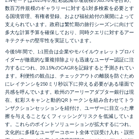
1:Nモードは2025年の虹彩認識市場規模の65.70%を占め、
数百万件規模のギャラリーに対する1対多検索を必要とす
る国境管理、有権者登録、および福祉給付の展開によって
支えられています。政府は繁忙期の旅行シーズンに向けて
多大な計算予算を確保しており、同時クエリに対するアー
キテクチャの堅牢性を実証しています。
今後5年間で、1:1照合は企業やモバイルウォレットプロバ
イダーが徹底的な重複排除よりも迅速なユーザー認証に注
力するにつれ、20.15%のCAGRを記録すると予測されてい
ます。利便性の観点は、チェックアウトの離脱を防ぐため
にレイテンシを250ミリ秒以下に抑える必要がある場面で
共感を呼んでいます。欧州のアーリーアダプター銀行は現
在、虹彩スキャンと動的QRトークンを組み合わせてトラ
ンザクションセッションを紐付け、ユーザーに目立った摩
擦を与えることなくフィッシングリスクを低減していま
す。これらのポイントソリューションが拡大するにつれ、
文化的に多様なユーザーコホート全体で誤受け入れ・誤拒