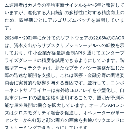
ム運用者はカメラの平均更新サイクルを4〜5年と報告して
いますが、進化する人口統計の多様性に対する精度向上の
ため、四半期ごとにアルゴリズムパッチを展開していま
す。
2026年〜2031年にかけてのソフトウェアの22.05%のCAGR
は、資本支出からサブスクリプションモデルへの転換を示
しており、中小企業が従量課金制APIを通じてエンタープ
ライズグレードの精度を試用できるようにしています。階
層型アーキテクチャは、新たなプライバシー義務が生じた
際の迅速な展開を支援し、これは医療・金融分野の調達委
員会に実質的な影響を与える要因です。並行して、コンポ
ーネントサプライヤーは赤外線LEDアレイを小型化し、自
動車グレードの温度定格を適用することで、照明が予測不
能な屋外展開の機会を拡大しています。オープンAPIレン
ズはクロスモダリティ融合を促進し、オペレーターが単一
センサーから虹彩と顔の両方の画像を共通バックエンドに
ストリーミングできるようにしています。