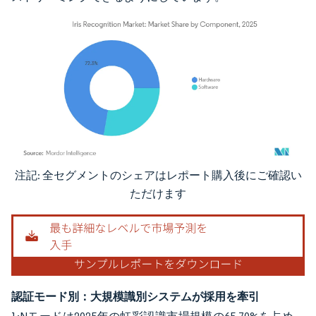
注記: 全セグメントのシェアはレポート購入後にご確認い
画像 © Mordor Intelligence。再利用にはCC BY 4.0の表示が必要です。
ただけます
認証モード別：大規模識別システムが採用を牽引