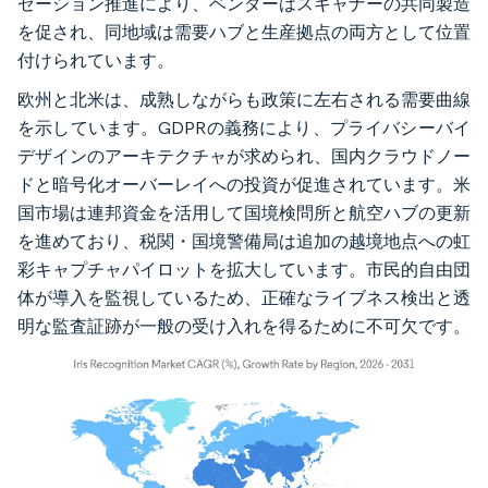
ゼーション推進により、ベンダーはスキャナーの共同製造
を促され、同地域は需要ハブと生産拠点の両方として位置
付けられています。
欧州と北米は、成熟しながらも政策に左右される需要曲線
を示しています。GDPRの義務により、プライバシーバイ
デザインのアーキテクチャが求められ、国内クラウドノー
ドと暗号化オーバーレイへの投資が促進されています。米
国市場は連邦資金を活用して国境検問所と航空ハブの更新
を進めており、税関・国境警備局は追加の越境地点への虹
彩キャプチャパイロットを拡大しています。市民的自由団
体が導入を監視しているため、正確なライブネス検出と透
明な監査証跡が一般の受け入れを得るために不可欠です。