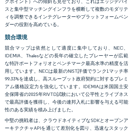
クポイント）への傾斜も見せており、これはエッジデバイ
スと集中型マッチングインフラを横断して複数のモダリテ
ィを調整できるインテグレーターやプラットフォームベン
ダーの役割を高めている。
競合環境
競合マップは依然として適度に集中しており、NEC、
IDEMIA、Thalesなどの長年の確立したプレーヤーが広範
な特許ポートフォリオとベンチマーク最高水準の精度を活
用しています。NECは最新のNIST評価でランク1マッチ率
99.33%を達成し、高スループット政府契約に対するプレミ
アム価格設定力を強化しています。IDEMIAは米国国土安
全保障省の2025年RIVTD試験において公平性とライブネス
で最高評価を獲得し、今後の連邦入札に影響を与える可能
性のある実績を積み上げました。
中堅の挑戦者は、クラウドネイティブなSDKとオープンア
ーキテクチャAPIを通じて差別化を図り、迅速なスタック