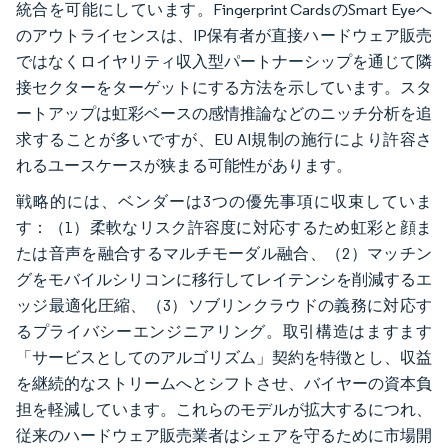
統合を可能にしています。Fingerprint CardsのSmart Eyeへ
のアウトライセンスは、IP保有者が直接ハードウェア販売
ではなくロイヤリティ収入型パートナーシップを通じて隣
接セクターをターゲットにする方法を示しています。スタ
ートアップは虹彩ベースの感情推論などのニッチ分析を追
求することが多いですが、EU AI規制の施行により許容さ
れるユースケースが狭まる可能性があります。
戦略的には、ベンダーは3つの優先事項に収束していま
す：（1）柔軟なリスク許容度に対応するため虹彩と顔ま
たは音声を融合するマルチモーダル融合、（2）マッチン
グをモバイルシリコンに移行してレイテンシを削減するエ
ッジ最適化圧縮、（3）ソブリンクラウドの義務に対応す
るプライバシーエンジニアリング。取引構造はますます
「サービスとしてのアルゴリズム」契約を特徴とし、収益
を継続的なストリームへとシフトさせ、バイヤーの資本負
担を軽減しています。これらのモデルが拡大するにつれ、
従来のハードウェア販売業者はシェアを守るために市場開