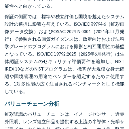
能性へと向かっている。
保証の側面では、標準や独立評価も国境を越えたシステム
設計の選択に影響を与えている。ISO/IEC 39794-6（虹彩画
像データ交換）およびOSAC 2024-N-0004（2024年11月発
行）で参照される画質ガイダンスは、政府向けおよび法科
学グレードのプログラムにおける撮影と相互運用性の基盤
となっている。ISO/IEC 19792:2025（2025年6月発行）は生
体認証システムのセキュリティ評価要件を追加し、NIST
IREX 10などのNISTプログラムは、機関が大規模な身元確
認や国境管理の用途でベンダーを認定するために使用す
る、1対多性能の広く注目されるベンチマークとして機能
している。
バリューチェーン分析
虹彩認識のバリューチェーンは、イメージセンサー、近赤
外照明、レンズ組立部品を提供する上流の半導体・光学サ