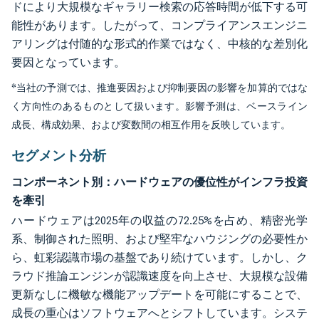
ドにより大規模なギャラリー検索の応答時間が低下する可
能性があります。したがって、コンプライアンスエンジニ
アリングは付随的な形式的作業ではなく、中核的な差別化
要因となっています。
*当社の予測では、推進要因および抑制要因の影響を加算的ではな
く方向性のあるものとして扱います。影響予測は、ベースライン
成長、構成効果、および変数間の相互作用を反映しています。
セグメント分析
コンポーネント別：ハードウェアの優位性がインフラ投資
を牽引
ハードウェアは2025年の収益の72.25%を占め、精密光学
系、制御された照明、および堅牢なハウジングの必要性か
ら、虹彩認識市場の基盤であり続けています。しかし、ク
ラウド推論エンジンが認識速度を向上させ、大規模な設備
更新なしに機敏な機能アップデートを可能にすることで、
成長の重心はソフトウェアへとシフトしています。システ