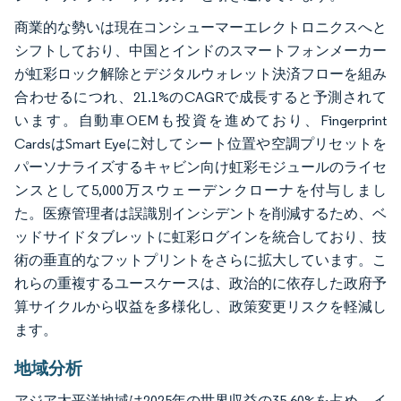
商業的な勢いは現在コンシューマーエレクトロニクスへと
シフトしており、中国とインドのスマートフォンメーカー
が虹彩ロック解除とデジタルウォレット決済フローを組み
合わせるにつれ、21.1%のCAGRで成長すると予測されて
います。自動車OEMも投資を進めており、Fingerprint
CardsはSmart Eyeに対してシート位置や空調プリセットを
パーソナライズするキャビン向け虹彩モジュールのライセ
ンスとして5,000万スウェーデンクローナを付与しまし
た。医療管理者は誤識別インシデントを削減するため、ベ
ッドサイドタブレットに虹彩ログインを統合しており、技
術の垂直的なフットプリントをさらに拡大しています。こ
れらの重複するユースケースは、政治的に依存した政府予
算サイクルから収益を多様化し、政策変更リスクを軽減し
ます。
地域分析
アジア太平洋地域は2025年の世界収益の35.60%を占め、イ