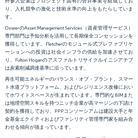
外参入企業はプロジェクト固有の合弁事業を組成してお
り、入札競争の激化と技術水準の向上をもたらしていま
す。
DowerのAsset Management Services（資産管理サービス）
専門部門は予知分析を活用して長期保全コンセッションを
獲得しています。Fletcherのモジュール式プレファブリケ
ーションへの投資は社会インフラの供給を加速させてお
り、Fulton Hoganのアスファルトリサイクルイニシアチブ
は炭素削減調達基準に沿っています。
再生可能エネルギーのバランス・オブ・プラント、スマー
ト水道プラットフォーム、およびレジリエンス改修におい
てホワイトスペースが生まれています。専門的なBIMまた
は地理空間スキルを持つニッチ企業が高マージンの下請け
契約を獲得しており、PPPコンソーシアムは建設大手と年
金基金エクイティおよびファシリティ管理専門家を組み合
わせる傾向が強まっています。