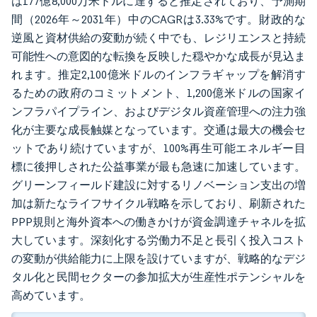
は177億8,000万米ドルに達すると推定されており、予測期
間（2026年～2031年）中のCAGRは3.33%です。財政的な
逆風と資材供給の変動が続く中でも、レジリエンスと持続
可能性への意図的な転換を反映した穏やかな成長が見込ま
れます。推定2,100億米ドルのインフラギャップを解消す
るための政府のコミットメント、1,200億米ドルの国家イ
ンフラパイプライン、およびデジタル資産管理への注力強
化が主要な成長触媒となっています。交通は最大の機会セ
ットであり続けていますが、100%再生可能エネルギー目
標に後押しされた公益事業が最も急速に加速しています。
グリーンフィールド建設に対するリノベーション支出の増
加は新たなライフサイクル戦略を示しており、刷新された
PPP規則と海外資本への働きかけが資金調達チャネルを拡
大しています。深刻化する労働力不足と長引く投入コスト
の変動が供給能力に上限を設けていますが、戦略的なデジ
タル化と民間セクターの参加拡大が生産性ポテンシャルを
高めています。