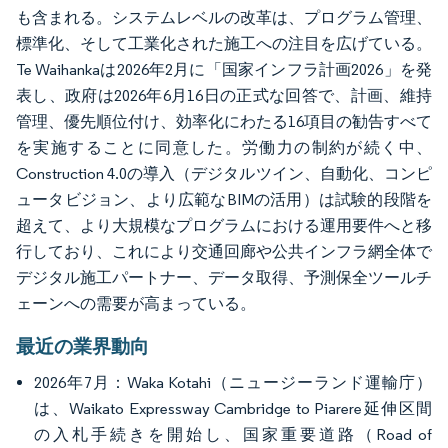
も含まれる。システムレベルの改革は、プログラム管理、
標準化、そして工業化された施工への注目を広げている。
Te Waihankaは2026年2月に「国家インフラ計画2026」を発
表し、政府は2026年6月16日の正式な回答で、計画、維持
管理、優先順位付け、効率化にわたる16項目の勧告すべて
を実施することに同意した。労働力の制約が続く中、
Construction 4.0の導入（デジタルツイン、自動化、コンピ
ュータビジョン、より広範なBIMの活用）は試験的段階を
超えて、より大規模なプログラムにおける運用要件へと移
行しており、これにより交通回廊や公共インフラ網全体で
デジタル施工パートナー、データ取得、予測保全ツールチ
ェーンへの需要が高まっている。
最近の業界動向
2026年7月：Waka Kotahi（ニュージーランド運輸庁）
は、Waikato Expressway Cambridge to Piarere延伸区間
の入札手続きを開始し、国家重要道路（Road of