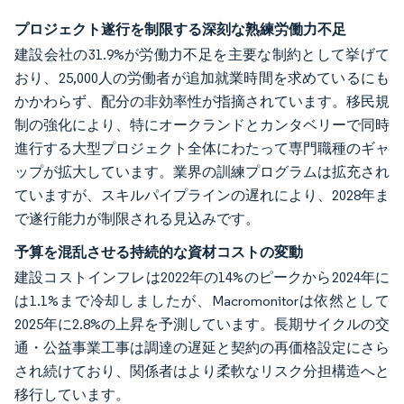
プロジェクト遂行を制限する深刻な熟練労働力不足
建設会社の31.9%が労働力不足を主要な制約として挙げて
おり、25,000人の労働者が追加就業時間を求めているにも
かかわらず、配分の非効率性が指摘されています。移民規
制の強化により、特にオークランドとカンタベリーで同時
進行する大型プロジェクト全体にわたって専門職種のギャ
ップが拡大しています。業界の訓練プログラムは拡充され
ていますが、スキルパイプラインの遅れにより、2028年ま
で遂行能力が制限される見込みです。
予算を混乱させる持続的な資材コストの変動
建設コストインフレは2022年の14%のピークから2024年に
は1.1%まで冷却しましたが、Macromonitorは依然として
2025年に2.8%の上昇を予測しています。長期サイクルの交
通・公益事業工事は調達の遅延と契約の再価格設定にさら
され続けており、関係者はより柔軟なリスク分担構造へと
移行しています。