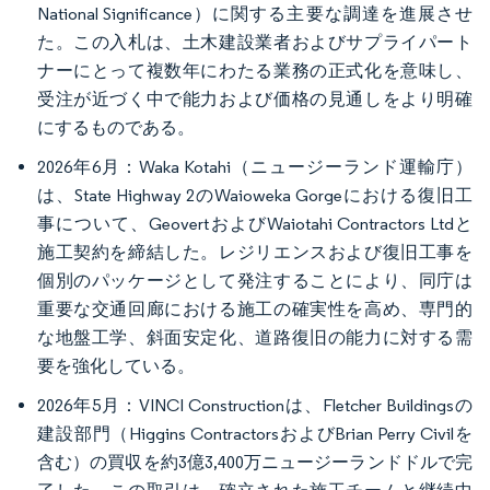
National Significance）に関する主要な調達を進展させ
た。この入札は、土木建設業者およびサプライパート
ナーにとって複数年にわたる業務の正式化を意味し、
受注が近づく中で能力および価格の見通しをより明確
にするものである。
2026年6月：Waka Kotahi（ニュージーランド運輸庁）
は、State Highway 2のWaioweka Gorgeにおける復旧工
事について、GeovertおよびWaiotahi Contractors Ltdと
施工契約を締結した。レジリエンスおよび復旧工事を
個別のパッケージとして発注することにより、同庁は
重要な交通回廊における施工の確実性を高め、専門的
な地盤工学、斜面安定化、道路復旧の能力に対する需
要を強化している。
2026年5月：VINCI Constructionは、Fletcher Buildingsの
建設部門（Higgins ContractorsおよびBrian Perry Civilを
含む）の買収を約3億3,400万ニュージーランドドルで完