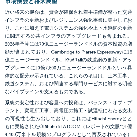
市場機会と将来展望
近い将来の機会は、資金が確保され着手準備が整った交通
インフラの更新およびレジリエンス強化事業に集中してお
り、これに加えて電力システムの強化や上下水道網の更新
に関連する公共インフラのアップグレードも含まれる。
2026年予算には70億ニュージーランドドルの資本投資の増
額が含まれており、Cambridge to Piarere Expresswayに18
億ニュージーランドドル、KiwiRailの鉄道網の更新・アッ
プグレードに10億7,500万ニュージーランドドルという具
体的な配分が示されている。これらの項目は、土木工事、
鉄道システム、および関連する専門サービスに対する明確
なパイプラインを支えるものである。
系統の安定性および容量への投資は、バランス・オブ・プ
ラント、変電所工事、高電圧の施工・試運転にわたる支出
の可視性も生み出しており、これにはHitachi Energyとと
もに実施されたŌtāhuhu STATCOM（レポートの文脈で1億
4,400万米ドル規模のプログラムとして言及されている）