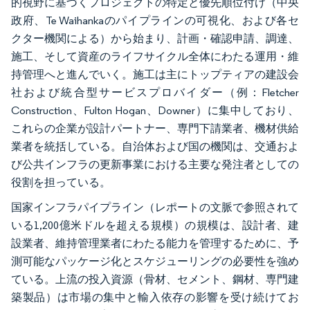
的視野に基づくプロジェクトの特定と優先順位付け（中央
政府、Te Waihankaのパイプラインの可視化、および各セ
クター機関による）から始まり、計画・確認申請、調達、
施工、そして資産のライフサイクル全体にわたる運用・維
持管理へと進んでいく。施工は主にトップティアの建設会
社および統合型サービスプロバイダー（例：Fletcher
Construction、Fulton Hogan、Downer）に集中しており、
これらの企業が設計パートナー、専門下請業者、機材供給
業者を統括している。自治体および国の機関は、交通およ
び公共インフラの更新事業における主要な発注者としての
役割を担っている。
国家インフラパイプライン（レポートの文脈で参照されて
いる1,200億米ドルを超える規模）の規模は、設計者、建
設業者、維持管理業者にわたる能力を管理するために、予
測可能なパッケージ化とスケジューリングの必要性を強め
ている。上流の投入資源（骨材、セメント、鋼材、専門建
築製品）は市場の集中と輸入依存の影響を受け続けてお