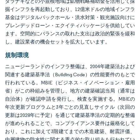
タラナキなどの小規模地域は鉱物戦略補助金を活用して採
掘インフラを再起動しており、12億米ドルの地域インフラ
基金はデジタルバックホール・洪水対策・観光施設向けに
ブレンデッドローン・エクイティパッケージを供給してい
ます。空間的にバランスの取れた支出は政治的緊張を緩和
し、建設業者の機会セットを拡大しています。
規制環境
ニュージーランドのインフラ整備は、2004年建築法および
関連する建築基準法（Building Code）の性能要件のもとで
行われている。MBIE（ビジネス・イノベーション・雇用
省）がこの枠組みを管理し、地方の建築確認当局（通常は
自治体）が確認申請を発行し、検査を実施する。MBIEの
年次更新プログラムと3年ごとの見直しサイクル（次回の
更新は2028年に予定）を通じて建築基準法の定期的な整備
が進められることで、コンプライアンス要件は厳格化して
おり、これに加えて3階建てまでの木造建築、耐震評価、
中層建物の防水性に関する重点的な取り組みも行われてい