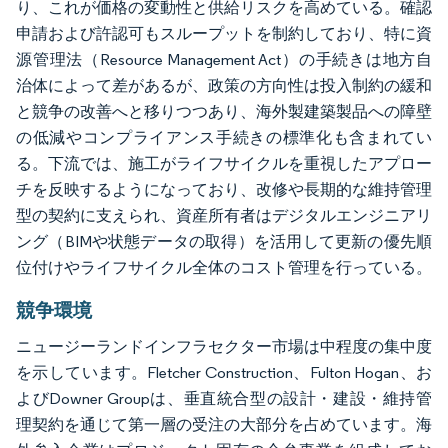
り、これが価格の変動性と供給リスクを高めている。確認
申請および許認可もスループットを制約しており、特に資
源管理法（Resource Management Act）の手続きは地方自
治体によって差があるが、政策の方向性は投入制約の緩和
と競争の改善へと移りつつあり、海外製建築製品への障壁
の低減やコンプライアンス手続きの標準化も含まれてい
る。下流では、施工がライフサイクルを重視したアプロー
チを反映するようになっており、改修や長期的な維持管理
型の契約に支えられ、資産所有者はデジタルエンジニアリ
ング（BIMや状態データの取得）を活用して更新の優先順
位付けやライフサイクル全体のコスト管理を行っている。
競争環境
ニュージーランドインフラセクター市場は中程度の集中度
を示しています。Fletcher Construction、Fulton Hogan、お
よびDowner Groupは、垂直統合型の設計・建設・維持管
理契約を通じて第一層の受注の大部分を占めています。海