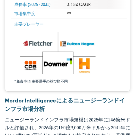
成長率 (2026 - 2031)
3.33% CAGR
市場集中度
中
画像 © Mordor Intelligence。再利用にはCC BY 4.0の表示が必要です。
主要プレーヤー
*免責事項:主要選手の並び順不同
Mordor Intelligenceによるニュージーランドイ
ンフラ市場分析
ニュージーランドインフラ市場規模は2025年に146億米ド
ルと評価され、2026年の150億9,000万米ドルから2031年に