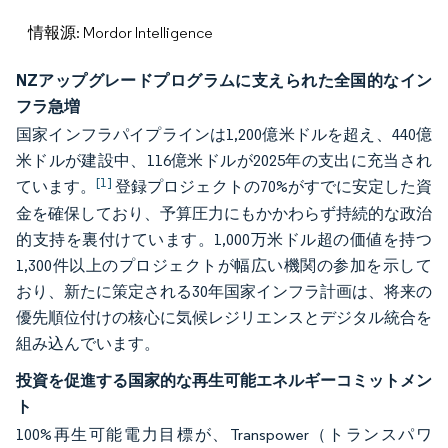
情報源: Mordor Intelligence
NZアップグレードプログラムに支えられた全国的なイン
フラ急増
国家インフラパイプラインは1,200億米ドルを超え、440億
米ドルが建設中、116億米ドルが2025年の支出に充当され
[1]
ています。
登録プロジェクトの70%がすでに安定した資
金を確保しており、予算圧力にもかかわらず持続的な政治
的支持を裏付けています。1,000万米ドル超の価値を持つ
1,300件以上のプロジェクトが幅広い機関の参加を示して
おり、新たに策定される30年国家インフラ計画は、将来の
優先順位付けの核心に気候レジリエンスとデジタル統合を
組み込んでいます。
投資を促進する国家的な再生可能エネルギーコミットメン
ト
100%再生可能電力目標が、Transpower（トランスパワ