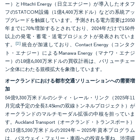
ー）とHitachi Energy（日立エナジー）が導入したオタフ
フのSTATCOM設備（1億4,400万米ドル）などの系統アッ
プグレードを触媒しています。予測される電力需要は2050
年までに70%増加するとされており、2024年だけで150件
以上の発電・蓄電・送電プロジェクトが発表されていま
[2]
す。
統合が加速しており、Contact Energy（コンタク
ト・エナジー）によるManawa Energy（マナワ・エナジ
ー）の18億6,000万米ドルの買収計画は、バリューチェー
ン全体にわたる規模拡大を象徴しています。
オークランドにおける都市交通ソリューションへの需要増
加
54億9,300万米ドルのシティ・レール・リンク（2025年11
月完成予定の全長3.45kmの双線トンネルプロジェクト）が
オークランドのマルチモーダル拡張の中核を担っていま
す。Auckland Transport（オークランド・トランスポート）
の13億5,200万米ドルの2024年～2025年資本プログラム
は、バスウェイ・フェリー・車両への投資を重ね、渋滞緩