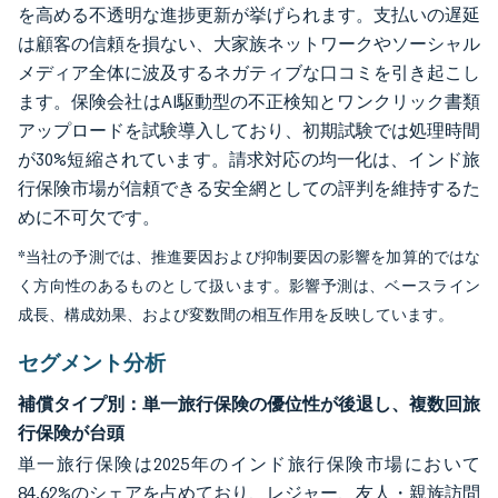
を高める不透明な進捗更新が挙げられます。支払いの遅延
は顧客の信頼を損ない、大家族ネットワークやソーシャル
メディア全体に波及するネガティブな口コミを引き起こし
ます。保険会社はAI駆動型の不正検知とワンクリック書類
アップロードを試験導入しており、初期試験では処理時間
が30%短縮されています。請求対応の均一化は、インド旅
行保険市場が信頼できる安全網としての評判を維持するた
めに不可欠です。
*当社の予測では、推進要因および抑制要因の影響を加算的ではな
く方向性のあるものとして扱います。影響予測は、ベースライン
成長、構成効果、および変数間の相互作用を反映しています。
セグメント分析
補償タイプ別：単一旅行保険の優位性が後退し、複数回旅
行保険が台頭
単一旅行保険は2025年のインド旅行保険市場において
84.62%のシェアを占めており、レジャー、友人・親族訪問