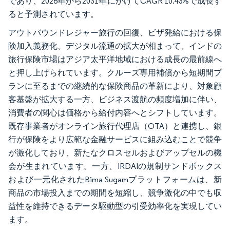
であり、2026年から2031年にかけてCAGR 10.43%で成長す
ると予測されています。
アウトバウンドレジャー旅行の回復、ビザ発給における保
険加入義務化、デジタル流通の拡大が相まって、インドの
旅行保険市場はアジア太平洋地域における成長の最前線へ
と押し上げられています。クルーズ専用補償から短期間プ
ランに至るまでの継続的な保険商品の革新により、対象顧
客基盤が拡大する一方、ビジネス渡航の頻度増加に伴い、
消費者の関心は価格から給付内容へとシフトしています。
既存事業者がオンライン旅行代理店（OTA）と連携し、銀
行が保険をより広範な金融サービスに組み込むことで競争
が激化しており、新たなクロスセルおよびアップセルの機
会が生まれています。一方、IRDAIの規制サンドボックス
および一元化されたBima Sugamプラットフォームは、新
商品の市場投入までの期間を短縮し、競争激化の中でも収
益性を維持できるデータ駆動型の引受効率化を実現してい
ます。