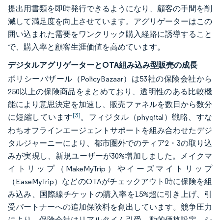
提出用書類を即時発行できるようになり、顧客の手間を削
減して満足度を向上させています。アグリゲーターはこの
囲い込まれた需要をワンクリック購入経路に誘導すること
で、購入率と顧客生涯価値を高めています。
デジタルアグリゲーターとOTA組み込み型販売の成長
ポリシーバザール（PolicyBazaar）は53社の保険会社から
250以上の保険商品をまとめており、透明性のある比較機
能により意思決定を加速し、販売ファネルを数日から数分
[3]
に短縮しています
。フィジタル（phygital）戦略、すな
わちオフラインエージェントサポートを組み合わせたデジ
タルジャーニーにより、都市圏外でのティア2・3の取り込
みが実現し、新規ユーザーが30%増加しました。メイクマ
イトリップ（MakeMyTrip）やイーズマイトリップ
（EaseMyTrip）などのOTAがチェックアウト時に保険を組
み込み、国際線チケットの購入率を15%超に引き上げ、引
受パートナーへの追加保険料を創出しています。競争圧力
により、保険会社はリアルタイム引受、動的価格設定、シ