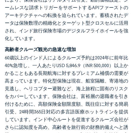
ームレスな請求トリガーをサポートするAPIファーストの
アーキテクチャへの転換を迫られています。蓄積されたデ
ータは保険数理の精緻化とターゲット型クロスセルに活用
され、インド旅行保険市場のデジタルフライホイールを強
化しています。
高齢者クルーズ観光の急速な増加
60歳以上のインド人によるクルーズ予約は2024年に前年比
40%急増し、一人あたりUSD 5,846.9（INR 500,000）以上か
かることもある長期航海に対するプレミアム補償の需要が
高まっています。特化型保険は現在、船室隔離、寄港地の
見逃し、ヘリコプター避難など、海上旅程に固有のリスク
をカバーしています。保険会社は、富裕層の退職者を引き
付けるために、高額保険金額限度額、既往症に対する簡易
引受、24時間365日対応の多言語医療ホットラインを提供
しています。インド中心ルートを促進するクルーズ会社が
さらに認知度を高め、高齢者を旅行前の財務的備えへと誘