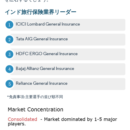
インド旅行保険業界リーダー
ICICI Lombard General Insurance
Tata AIG General Insurance
HDFC ERGO General Insurance
Bajaj Allianz General Insurance
Reliance General Insurance
*免責事項:主要選手の並び順不同