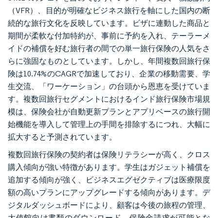
（VFR）、目的が明確なビジネス旅行を軸にした国内の断
続的な旅行文化を反映しています。ビザに連動した商品と
期間が柔軟な付加特約が、事前に予約を入れ、テーラーメ
イドの補償を好む旅行者の間での単一旅行保険の人気をさ
らに強固なものとしています。しかし、年間複数回旅行保
険は10.74%のCAGRで加速しており、企業の移動需要、学
生交流、「ワーケーション」の台頭から恩恵を受けていま
す。複数回旅行セグメントにおけるインド旅行保険市場規
模は、保険会社が自動更新プランとアプリベースの旅行開
始機能を導入して管理上の手間を排除するにつれ、大幅に
拡大すると予測されています。
複数回旅行保険の契約者は保険リテラシーが高く、クロス
購入傾向が強い特徴があります。学生はガジェット補償を
追加する傾向が強く、ビジネスエグゼクティブは医療限度
額の高いプランにアップグレードする傾向があります。デ
ジタルダッシュボードにより、顧客は今後の旅程の管理、
大使館向け書類のダウンロード、保険金請求が可能とな