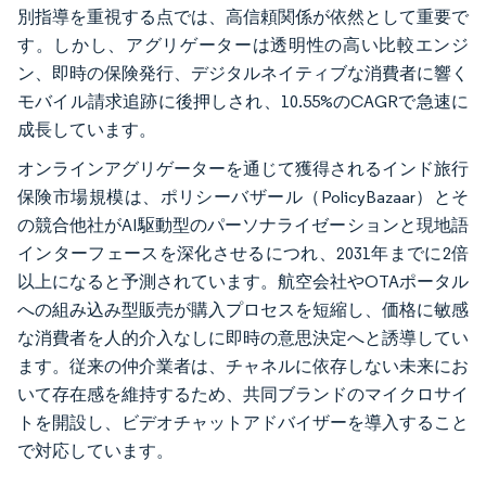
別指導を重視する点では、高信頼関係が依然として重要で
す。しかし、アグリゲーターは透明性の高い比較エンジ
ン、即時の保険発行、デジタルネイティブな消費者に響く
モバイル請求追跡に後押しされ、10.55%のCAGRで急速に
成長しています。
オンラインアグリゲーターを通じて獲得されるインド旅行
保険市場規模は、ポリシーバザール（PolicyBazaar）とそ
の競合他社がAI駆動型のパーソナライゼーションと現地語
インターフェースを深化させるにつれ、2031年までに2倍
以上になると予測されています。航空会社やOTAポータル
への組み込み型販売が購入プロセスを短縮し、価格に敏感
な消費者を人的介入なしに即時の意思決定へと誘導してい
ます。従来の仲介業者は、チャネルに依存しない未来にお
いて存在感を維持するため、共同ブランドのマイクロサイ
トを開設し、ビデオチャットアドバイザーを導入すること
で対応しています。