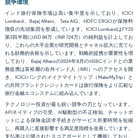
競争環境
インド旅行保険市場は高い集中度を示しており、ICICI
Lombard、Bajaj Allianz、Tata AIG、HDFC ERGOが保険料
徴収の先頭集団を形成しています。ICICI LombardはFY25
第3四半期にUSD 84万（INR 724万）の純利益を計上してお
り、これらの大手企業が研究開発とチャネル拡大に充てら
れる財務的余裕を示しています。戦略的提携が重要性を増
しており、Bajaj Allianzの2024年8月のHSBCインドとの業
務提携は富裕層の在外インド人（NRI）へのアクセスを開
き、ICICIバンクのメイクマイトリップ（MakeMyTrip）と
の共同ブランドクレジットカードは旅行保険をより広範な
旅行金融エコシステムに組み込んでいます。
テクノロジー投資が最も鋭い競争の刃となっています。
APIネイティブの引受、AI駆動型の不正検知、チャットボ
ットによる保険金請求手続きがサービス所要時間を短縮
し、再購入に直接影響する満足度指標を改善しています。
支払率は公開されたスコアボードとして機能しており、