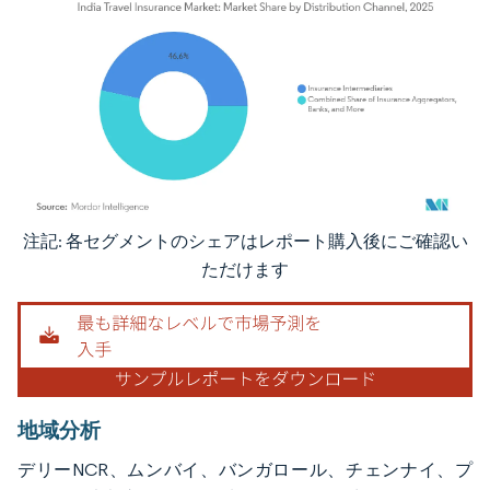
注記: 各セグメントのシェアはレポート購入後にご確認い
画像 © Mordor Intelligence。再利用にはCC BY 4.0の表示が必要です。
ただけます
地域分析
デリーNCR、ムンバイ、バンガロール、チェンナイ、プ