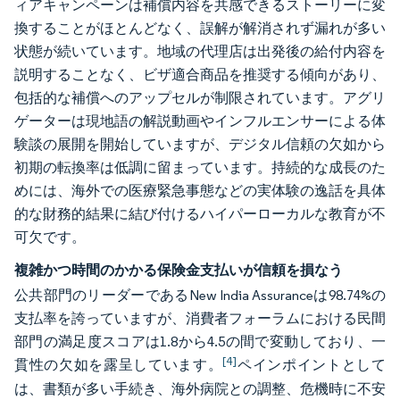
ィアキャンペーンは補償内容を共感できるストーリーに変
換することがほとんどなく、誤解が解消されず漏れが多い
状態が続いています。地域の代理店は出発後の給付内容を
説明することなく、ビザ適合商品を推奨する傾向があり、
包括的な補償へのアップセルが制限されています。アグリ
ゲーターは現地語の解説動画やインフルエンサーによる体
験談の展開を開始していますが、デジタル信頼の欠如から
初期の転換率は低調に留まっています。持続的な成長のた
めには、海外での医療緊急事態などの実体験の逸話を具体
的な財務的結果に結び付けるハイパーローカルな教育が不
可欠です。
複雑かつ時間のかかる保険金支払いが信頼を損なう
公共部門のリーダーであるNew India Assuranceは98.74%の
支払率を誇っていますが、消費者フォーラムにおける民間
部門の満足度スコアは1.8から4.5の間で変動しており、一
[4]
貫性の欠如を露呈しています。
ペインポイントとして
は、書類が多い手続き、海外病院との調整、危機時に不安