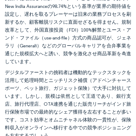
New India Assuranceの98.74%という基準が業界の期待値を
設定し、遅れを取るプレーヤーは旧来の業務プロセスを刷
新するか、顧客離脱リスクに直面せざるを得ません。規制
改革として、外国直接投資（FDI）100%解禁とユース・ア
ンド・ファイル（use-and-file）方式の商品認可が、ジェネ
ラリ（Generali）などのグローバルキャリアを合弁事業を
通じた規模拡大へと誘い、競争を激化させ商品革新を촉進
しています。
デジタルファーストの挑戦者は機動的なテックスタックを
活用して処理時間とニッチリスク補償（アドベンチャース
ポーツ、ペット旅行、ガジェット保険）で大手に対抗して
います。しかし、規模は依然として王道であり、銀行支
店、旅行代理店、OTA連携を通じた販売リーチがインド旅
行保険市場での最終的なシェア獲得を左右することが多い
です。コスト効率とオムニチャネル体験の一貫性が、保険
料収入がオンラインへ移行する中での競争ポジショニング
を左右するでしょう。