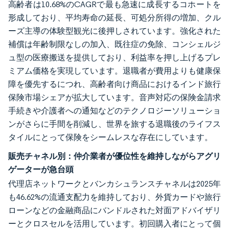
高齢者は10.68%のCAGRで最も急速に成長するコホートを
形成しており、平均寿命の延長、可処分所得の増加、クル
ーズ主導の体験型観光に後押しされています。強化された
補償は年齢制限なしの加入、既往症の免除、コンシェルジ
ュ型の医療搬送を提供しており、利益率を押し上げるプレ
ミアム価格を実現しています。退職者が費用よりも健康保
障を優先するにつれ、高齢者向け商品におけるインド旅行
保険市場シェアが拡大しています。音声対応の保険金請求
手続きや介護者への通知などのテクノロジーソリューショ
ンがさらに手間を削減し、世界を旅する退職後のライフス
タイルにとって保険をシームレスな存在にしています。
販売チャネル別：仲介業者が優位性を維持しながらアグリ
ゲーターが急台頭
代理店ネットワークとバンカシュランスチャネルは2025年
も46.62%の流通支配力を維持しており、外貨カードや旅行
ローンなどの金融商品にバンドルされた対面アドバイザリ
ーとクロスセルを活用しています。初回購入者にとって個