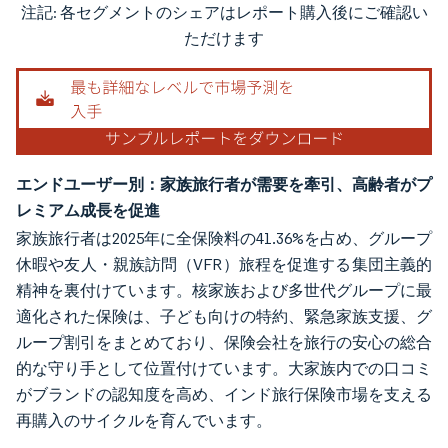
注記: 各セグメントのシェアはレポート購入後にご確認い
画像 © Mordor Intelligence。再利用にはCC BY 4.0の表示が必要です。
ただけます
エンドユーザー別：家族旅行者が需要を牽引、高齢者がプ
レミアム成長を促進
家族旅行者は2025年に全保険料の41.36%を占め、グループ
休暇や友人・親族訪問（VFR）旅程を促進する集団主義的
精神を裏付けています。核家族および多世代グループに最
適化された保険は、子ども向けの特約、緊急家族支援、グ
ループ割引をまとめており、保険会社を旅行の安心の総合
的な守り手として位置付けています。大家族内での口コミ
がブランドの認知度を高め、インド旅行保険市場を支える
再購入のサイクルを育んでいます。