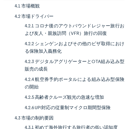
4.1 市場概観
4.2 市場ドライバー
4.2.1 コロナ後のアウトバウンドレジャー旅行お
よび友人・親族訪問（VFR）旅行の回復
4.2.2 シェンゲンおよびその他のビザ取得におけ
る保険加入義務化
4.2.3 デジタルアグリゲーターとOTA組み込み型
販売の成長
4.2.4 航空券予約ポータルによる組み込み型保険
の開始
4.2.5 高齢者クルーズ観光の急速な増加
4.2.6 UPI対応の従量制マイクロ期間型保険
4.3 市場の制約要因
4.3.1 初めて海外旅行する旅行者の低い認知度