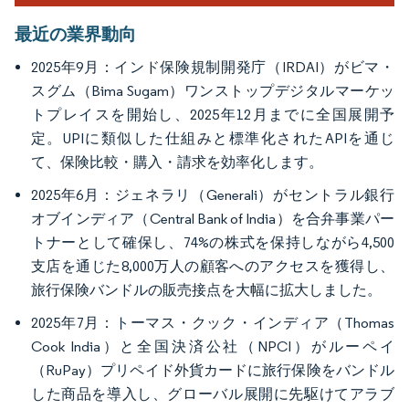
最近の業界動向
2025年9月：インド保険規制開発庁（IRDAI）がビマ・
スグム（Bima Sugam）ワンストップデジタルマーケッ
トプレイスを開始し、2025年12月までに全国展開予
定。UPIに類似した仕組みと標準化されたAPIを通じ
て、保険比較・購入・請求を効率化します。
2025年6月：ジェネラリ（Generali）がセントラル銀行
オブインディア（Central Bank of India）を合弁事業パー
トナーとして確保し、74%の株式を保持しながら4,500
支店を通じた8,000万人の顧客へのアクセスを獲得し、
旅行保険バンドルの販売接点を大幅に拡大しました。
2025年7月：トーマス・クック・インディア（Thomas
Cook India）と全国決済公社（NPCI）がルーペイ
（RuPay）プリペイド外貨カードに旅行保険をバンドル
した商品を導入し、グローバル展開に先駆けてアラブ