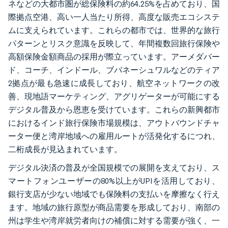
ネなどの大都市圏が総保険料の約64.25%を占めており、国
際拠点空港、高い一人当たり所得、高度な販売エコシステ
ムに支えられています。これらの都市では、世界的な旅行
パターンとリスク意識を反映して、年間複数回旅行保険や
高額保険金額商品の採用が際立っています。アーメダバー
ド、コーチ、インドール、ブバネーシュワルなどのティア
2拠点が最も急速に成長しており、航空ネットワークの改
善、現地語マーケティング、アグリゲーターが可能にする
デジタル普及から恩恵を受けています。これらの新興都市
におけるインド旅行保険市場規模は、アウトバウンドチャ
ーター便と湾岸地域への雇用ルートが活発化するにつれ、
二桁成長が見込まれています。
デジタル決済の普及が全国規模での展開を支えており、ス
マートフォンユーザーの80%以上がUPIを活用しており、
銀行支店が少ない地域でも保険料の支払いを摩擦なく行え
ます。地域の旅行原型が商品需要を形成しており、南部の
州は学生や湾岸就労者向けの補償に対する需要が強く、一