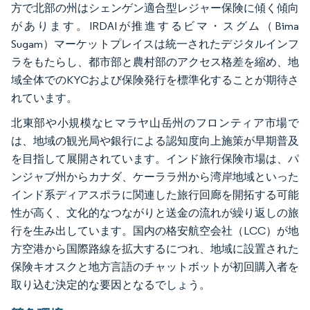
方で北部の州はシェンゲン適合型レジャー保険に傾く傾向
があります。IRDAIが推進するビマ・スグム（Bima
Sugam）マーケットプレイスは統一されたデジタルインフ
ラをもたらし、都市部と農村部のアクセス格差を縮め、地
域全体でのKYCおよび保険発行を標準化することが期待さ
れています。
北東部や小規模なヒマラヤ山岳州のフロンティア市場で
は、地域の観光局や銀行による認知度向上施策が早期普及
を目指して展開されています。インド旅行保険市場は、パ
ンジャブ州からカナダ、ケーララ州から湾岸地域といった
インド系ディアスポラに関連した旅行回廊を開拓する可能
性が高く、文化的なつながりと送金の流れが繰り返しの旅
行を生み出しています。国内の格安航空会社（LCC）が地
方空港から国際路線を拡大するにつれ、地域に設置された
保険キオスクと地方言語のチャットボットが初回購入者を
取り込む決定的な要因となるでしょう。