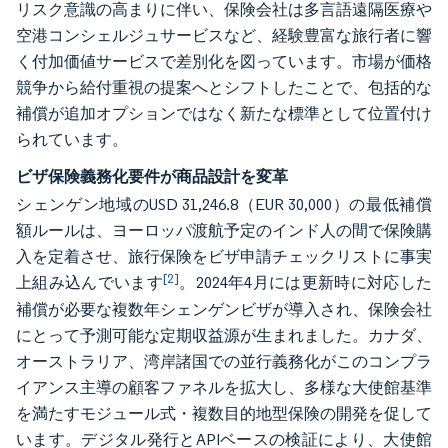
リスク意識の高まりに伴い、保険会社は多言語遠隔医療や
空港コンシェルジュサービスなど、経験豊富な旅行者に響
く付加価値サービスで差別化を図っています。市場が価格
競争から給付重視の提案へとシフトしたことで、包括的な
補償が追加オプションではなく新たな標準として位置付け
られています。
ビザ保険義務化要件が商品設計を変革
シェンゲン地域のUSD 31,246.8（EUR 30,000）の最低補償
額ルールは、ヨーロッパ渡航予定のインド人の間で保険購
入を定着させ、旅行保険をビザ申請チェックリストに事実
[2]
上組み込んでいます
。2024年4月には更新時に対応した
補償が必要な複数年シェンゲンビザが導入され、保険会社
にとって予測可能な定期収益源が生まれました。カナダ、
オーストラリア、湾岸諸国での並行義務化がこのコンプラ
イアンス主導の顧客ファネルを拡大し、多様な大使館基準
を満たすモジュール式・複数目的地型保険の開発を促して
います。デジタル発行とAPIベースの検証により、大使館