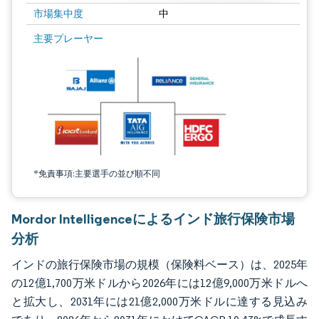
市場集中度
中
画像 © Mordor Intelligence。再利用にはCC BY 4.0の表示が必要です。
主要プレーヤー
*免責事項:主要選手の並び順不同
Mordor Intelligenceによるインド旅行保険市場
分析
インドの旅行保険市場の規模（保険料ベース）は、2025年
の12億1,700万米ドルから2026年には12億9,000万米ドルへ
と拡大し、2031年には21億2,000万米ドルに達する見込み