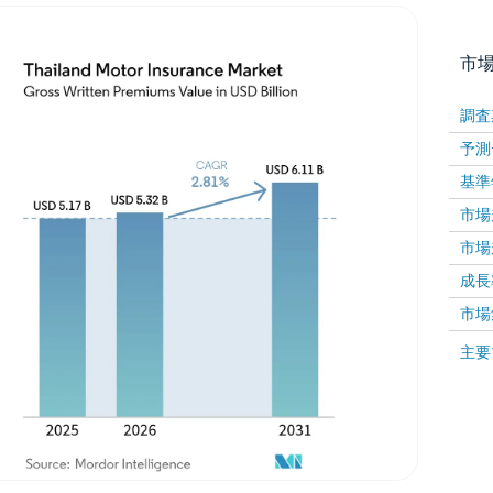
市
調査
予測
基準
市場規
市場規
成長率 
画像 © Mordor Intelligence。再利用にはCC BY 4
市場
画像 ©
主要