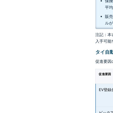
保険
平均
販売
ルが
注記：本レ
入手可能
タイ自
促進要因
促進要因
EV登
ピック