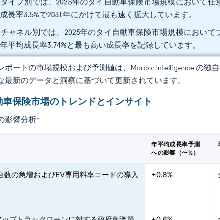
タイプ別では、2025年のタイ自動車保険市場規模において任意
成長率3.5%で2031年にかけて最も速く拡大しています。
チャネル別では、2025年のタイ自動車保険市場規模においてブ
年平均成長率3.74%と最も高い成長率を記録しています。
ポートの市場規模および予測値は、Mordor Intelligence
な最新のデータと洞察に基づいて更新されています。
動車保険市場のトレンドとインサイト
の影響分析
*
年平均成長率予測
への影響（〜%）
録台数の急増およびEV専用料率コードの導入
+0.8%
アップトラックローンに対する政府刺激策
+0.6%