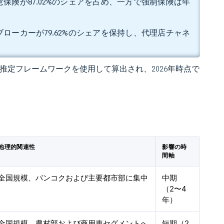
保険が87.02%のシェアを占め、一方で強制保険は年
ローカーが79.62%のシェアを保持し、代理店チャネ
 の独自推定フレームワークを使用して算出され、2026年時点で
地理的関連性
影響の時
間軸
全国規模、バンコクおよび主要都市部に集中
中期
（2〜4
年）
全国規模、農村部および商用車セグメントへ
短期（2