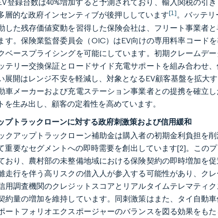
年のEV登録台数は40%増加すると予測されており、輸入関税の
[1]
多層的な政府インセンティブが後押ししています
。バッテリ
動した残存価値変動を習得した保険会社は、フリート事業者と
ます。保険業監督委員会（OIC）はEV向けの専用料率コード
クベースプライシングを可能にしています。初期クレームデー
ッテリー交換保証とロードサイド充電サポートを組み合わせ、
い展開はレンジ不安を軽減し、対象となるEV顧客基盤を拡大
動車メーカーおよび充電ステーション事業者との提携を確立し
トを生み出し、顧客の定着性を高めています。
ップトラックローンに対する政府刺激策および信用緩和
ックアップトラックローン補助金は購入者の初期金利負担を削
て重要なセグメントへの即時需要を創出しています
[2]
。このプ
ており、農村部の未整備地域における保険契約の即時増加を促
離走行を伴う高リスクの借入人が参入する可能性があり、クレ
信用調査機関のクレジットスコアとリアルタイムテレマティク
契約量の増加を維持しています。同刺激策はまた、タイ自動車
ポートフォリオエクスポージャーのバランスを図る効果をもた