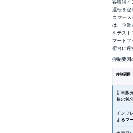
客獲得イ
運転を促
コマース
は、企業
をテスト
マートフ
桁台に達
抑制要因
抑制要因
新車販売
長の鈍
インフ
よるマ