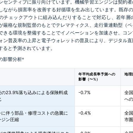
ンセンティブに振り向けています。機械学習エンジンは契約者
しながら損害率を改善する好循環を生み出しています。既存の
のチェックアウトに組み込んだりすることで対応し、若年層の
が厳格な規制監督のもとでテレマティクス、走行量連動型（ペ
できる環境を整備することでイノベーションを加速させ、コン
ォン普及率の上昇と電子ウォレットの普及により、デジタル直
すると予測されています。
の影響分析
*
年平均成長率予測への
地理
影響（〜%）
の23.9%落ち込みによる保険料成
-0.7%
全
化
へ
レに伴う部品・修理コストの急騰に
-0.4%
全
ージン圧縮
市