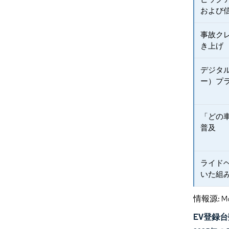
および
事故ク
き上げ
デジタ
ー）プ
「どの
普及
ライド
いた組
情報源: Mord
EV登録