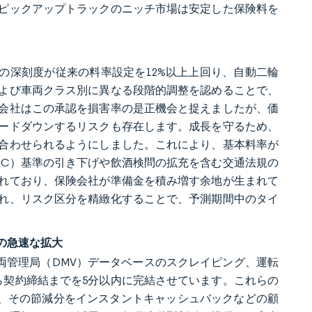
ピックアップトラックのニッチ市場は安定した保険料を
故の深刻度が従来の料率設定を12%以上上回り、自動二輪
よび車両クラス別に異なる段階的調整を認めることで、
会社はこの承認を損害率の是正機会と捉えましたが、価
ードダウンするリスクも存在します。成長を守るため、
合わせられるようにしました。これにより、基本料率が
AC）基準の引き下げや飲酒検問の拡充を含む交通法規の
れており、保険会社が準備金を積み増す余地が生まれて
れ、リスク区分を精緻化することで、予測期間中のタイ
の急速な拡大
、車両管理局（DMV）データベースのスクレイピング、運転
ら契約締結までを5分以内に完結させています。これらの
し、その節減分をインスタントキャッシュバックなどの顧