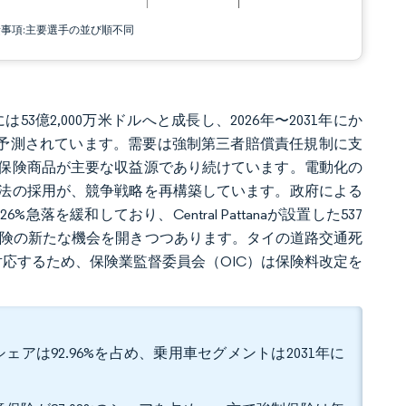
責事項:主要選手の並び順不同
は53億2,000万米ドルへと成長し、2026年〜2031年にか
達すると予測されています。需要は強制第三者賠償責任規制に支
保険商品が主要な収益源であり続けています。電動化の
法の採用が、競争戦略を再構築しています。政府による
を緩和しており、Central Pattanaが設置した537
保険の新たな機会を開きつつあります。タイの道路交通死
対応するため、保険業監督委員会（OIC）は保険料改定を
アは92.96%を占め、乗用車セグメントは2031年に