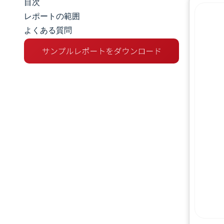
目次
市場規模とシェア
レポートの範囲
よくある質問
市場分析
トレンドとインサイト
セグメント分析
地理分析
競争環境
主要プレーヤー
業界の動向