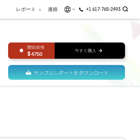
レポート
連絡
+1 617-765-2493
4750