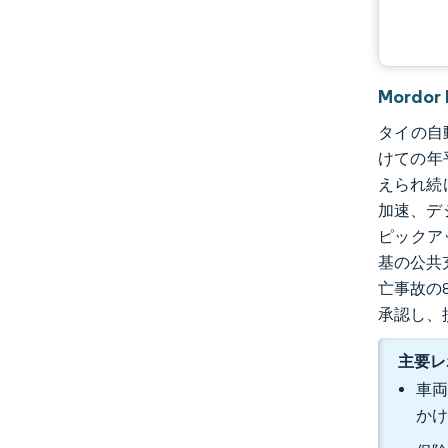
Mordo
タイの自動
けての年
えられ続
加速、デ
ピックアッ
基の公共
亡事故の
承認し、
主要レ
車両
かけ