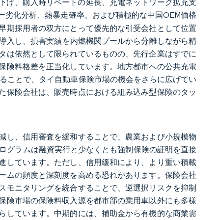
引き下げ、購入時リベートの延長、充電ネットワーク拡充支
ー劣化分析、熱暴走確率、および積極的な中国OEM価格
早期採用者の双方にとって優先的な引受会社として位置
を導入し、損害実績を内燃機関プールから分離しながら精
タは依然として限られているものの、先行企業はすでに
保険料格差を正当化しています。地方都市への公共充電
することで、タイ自動車保険市場の機会をさらに広げてい
た保険会社は、販売時点における組み込み型保険のタッ
減し、信用審査を緩和することで、農業および小規模物
ログラムは融資実行と少なくとも強制保険の証明を直接
進しています。ただし、信用緩和により、より重い積載
ームの頻度と深刻度を高める恐れがあります。保険会社
スモニタリングを統合することで、逆選択リスクを抑制
保険市場の保険料収入源を都市部の乗用車以外にも多様
らしています。中期的には、補助金から有機的な商業需