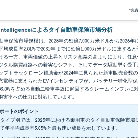
*免
r Intelligenceによるタイ自動車保険市場分析
車保険市場規模は、2025年の51億7,000万米ドルから2026年に
平均成長率2.81%で2031年までに61億1,000万米ドルに
ける一方、車両価値の上昇とリスク意識の高まりにより、任意
ジタル購買経路への着実なシフト、そしてデータ駆動型引受手
プトラックローン補助金が2024年に見られた新車販売台数の26%急落
充電器に支えられたEVインセンティブが、バッテリー特化型
83.8%を占める自動二輪車事故に起因するクレームインフレに
損害率への圧力に対応しています。
ポートのポイント
タイプ別では、2025年における乗用車のタイ自動車保険市場シェ
て年平均成長率3.05%と最も速い成長を示しています。