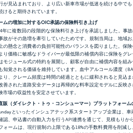
行が見込まれており、より広い新車市場が低迷を続ける中でも
続けると期待されています。
ームの増加に対するOIC承認の保険料引き上げ
2024年に複数回の段階的な保険料引き上げを承認しました。事
事故がその急増を牽引していたためです。規制当局は、地域お
上の懸念と消費者の負担可能性のバランスを図りました。保険
より価格に敏感なドライバーが最低限の補償内容に保険をグレ
はモジュール式の特約を展開し、顧客が自由に補償内容を組み
も知覚される価値を維持しています。血中アルコール濃度（B
より、クレーム頻度は時間の経過とともに緩和されると見込ま
改善された道路安全データは再帰的な料率設定モデルに反映さ
険市場の収益性を安定させています。
直販（ダイレクト・トゥ・コンシューマー）プラットフォーム
alやSundayといったインシュアテック系スタートアップ企業は
確認、申込書の自動入力を行うAPI連携を通じて、見積もりか
フォームは、現行規制の上限である18%の手数料費用を削減