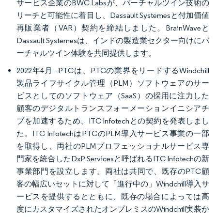
サービス企業のBWC Labsが、バーチャルツイン技術の
リーチと可能性に着目し、Dassault Systemesと付加価値
再販業者（VAR）契約を締結しました。BrainWaveと
Dassault Systemesは、インドの製造業セクター向けにバ
ーチャルツイン体験を共同提供します。
2022年4月 - PTCは、PTCの業界をリードするWindchill
製品ライフサイクル管理（PLM）ソフトウェアのサー
ビスとしてのソフトウェア（SaaS）の採用に注力した
顧客のデジタルトランスフォーメーションイニシアチ
ブを加速するため、ITC Infotechとの契約を発表しまし
た。ITC InfotechはPTCのPLM導入サービス事業の一部
を取得し、両社のPLMプロフェッショナルサービス専
門家を統合したDxP Servicesと呼ばれるITC Infotechの新
事業部門を設立します。両社は共同で、既存のPTC顧
客の幅広いセットに対して「進行中の」Windchill導入サ
ービスを提供するとともに、既存の場合によっては高
度にカスタマイズされたオンプレミスのWindchill実装か