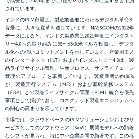
で成長し、2030年までに7億5,023万米ドルに達すると予測
されています。
インドのPLM市場は、製造業全般にわたるデジタル革命を
背景に、大きな変革を遂げています。NASSCOMの2022年
データによると、インドの製造業は2021年度にインダスト
リー4.0への取り組みに55〜65億米ドルを投資し、デジタ
ル化への強いコミットメントを示しています。産業用モノ
のインターネット（IIoT）およびインダストリー4.0は、製
品ライフサイクル管理、生産プロセス、サプライチェーン
管理のアプローチを革新しています。製造業者の約86%
が、製造実行システム（MES）および基幹業務システム
（ERP）との製品ライフサイクル管理（PLM）統合を優先
事項として掲げており、コネクテッド製造エコシステムへ
の関心の高まりを示しています。
市場では、クラウドベースのPLMソリューションおよびサ
ービスとしてのソフトウェア（SaaS）展開モデルへの顕著
なシフトが見られ、特に中小企業の間で顕著です。この移