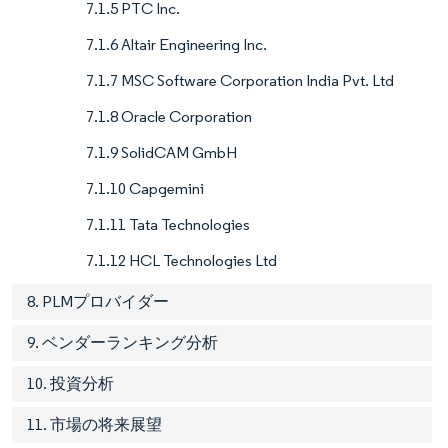
7.1.5 PTC Inc.
7.1.6 Altair Engineering Inc.
7.1.7 MSC Software Corporation India Pvt. Ltd
7.1.8 Oracle Corporation
7.1.9 SolidCAM GmbH
7.1.10 Capgemini
7.1.11 Tata Technologies
7.1.12 HCL Technologies Ltd
8. PLMプロバイダー
9. ベンダーランキング分析
10. 投資分析
11. 市場の将来展望