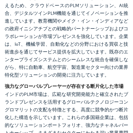
えるため、クラウドベースのPLMソリューション、AI統
合、デジタルツインPLM機能を通じてイノベーションを推
進しています。教育機関やメイク・イン・インディアなど
の政府イニシアチブとの戦略的パートナーシップおよびコ
ラボレーションが市場プレゼンスを強化しています。企業
は、IoT、機械学習、自動化などの分野における買収と技
術進歩を通じてサービス提供を拡大しています。既存のエ
ンタープライズシステムとのシームレスな統合を確保しな
がら、特に自動車、航空宇宙、製造業セクター向けの業界
特化型ソリューションの開発に注力しています。
強力なグローバルプレーヤーが存在する断片化した市場
インドのPLM市場は、広範な研究開発能力と確立されたブ
ランドプレゼンスを活用するグローバルテクノロジーコン
グロマリットの支配を特徴とする、高度に競争的かつ断片
化した構造を示しています。これらの多国籍企業は、包括
的なソリューションポートフォリオ、強力なチャネルパー
トナーシップ、さまざまなセクターにわたる深い業界専門