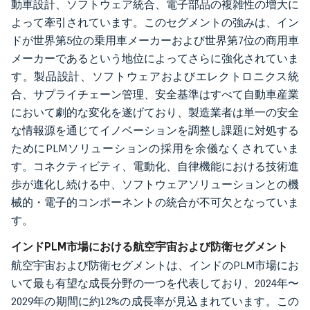
動車設計、ソフトウェア統合、電子部品の複雑性の増大に
よって牽引されています。このセグメントの強みは、イン
ドが世界第5位の乗用車メーカーおよび世界第7位の商用車
メーカーであるという地位によってさらに強化されていま
す。製品設計、ソフトウェアおよびエレクトロニクス統
合、サプライチェーン管理、安全基準はすべて自動車産業
において劇的な変化を遂げており、製造業者は単一の安全
な情報源を通じてイノベーションを調整し課題に対処する
ためにPLMソリューションの採用を余儀なくされていま
す。コネクティビティ、電動化、自律機能における技術進
歩が進化し続ける中、ソフトウェアソリューションとの機
械的・電子的コンポーネントの統合が不可欠となっていま
す。
インドPLM市場における航空宇宙および防衛セグメント
航空宇宙および防衛セグメントは、インドのPLM市場にお
いて最も有望な成長分野の一つを代表しており、2024年〜
2029年の期間に約12%の成長率が見込まれています。この