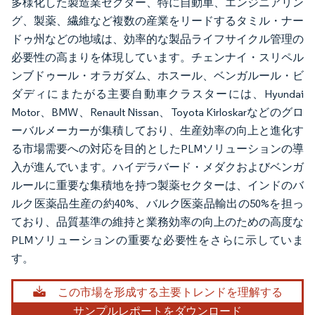
多様化した製造業セクター、特に自動車、エンジニアリン
グ、製薬、繊維など複数の産業をリードするタミル・ナー
ドゥ州などの地域は、効率的な製品ライフサイクル管理の
必要性の高まりを体現しています。チェンナイ・スリペル
ンブドゥール・オラガダム、ホスール、ベンガルール・ビ
ダディにまたがる主要自動車クラスターには、Hyundai
Motor、BMW、Renault Nissan、Toyota Kirloskarなどのグロ
ーバルメーカーが集積しており、生産効率の向上と進化す
る市場需要への対応を目的としたPLMソリューションの導
入が進んでいます。ハイデラバード・メダクおよびベンガ
ルールに重要な集積地を持つ製薬セクターは、インドのバ
ルク医薬品生産の約40%、バルク医薬品輸出の50%を担っ
ており、品質基準の維持と業務効率の向上のための高度な
PLMソリューションの重要な必要性をさらに示していま
す。
この市場を形成する主要トレンドを理解する
サンプルレポートをダウンロード