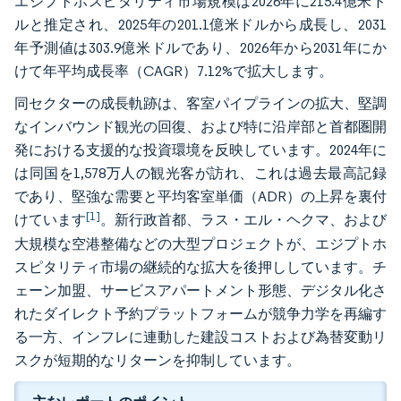
エジプトホスピタリティ市場規模は2026年に215.4億米ド
ルと推定され、2025年の201.1億米ドルから成長し、2031
年予測値は303.9億米ドルであり、2026年から2031年にか
けて年平均成長率（CAGR）7.12%で拡大します。
同セクターの成長軌跡は、客室パイプラインの拡大、堅調
なインバウンド観光の回復、および特に沿岸部と首都圏開
発における支援的な投資環境を反映しています。2024年に
は同国を1,578万人の観光客が訪れ、これは過去最高記録
であり、堅強な需要と平均客室単価（ADR）の上昇を裏付
[1]
けています
。新行政首都、ラス・エル・ヘクマ、および
大規模な空港整備などの大型プロジェクトが、エジプトホ
スピタリティ市場の継続的な拡大を後押ししています。チ
ェーン加盟、サービスアパートメント形態、デジタル化さ
れたダイレクト予約プラットフォームが競争力学を再編す
る一方、インフレに連動した建設コストおよび為替変動リ
スクが短期的なリターンを抑制しています。