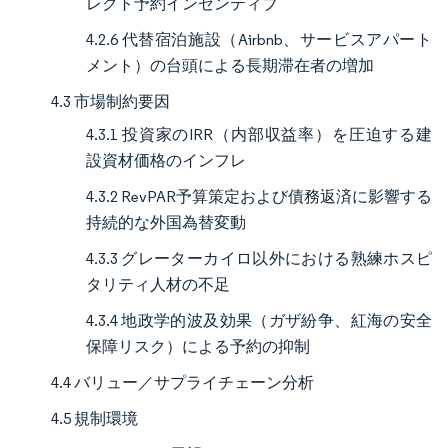
レクト予約インセンティブ
4.2.6 代替宿泊施設（Airbnb、サービスアパート
メント）の台頭による長期滞在者の増加
4.3 市場制約要因
4.3.1 投資家のIRR（内部収益率）を圧迫する建
設資材価格のインフレ
4.3.2 RevPAR予算策定および債務返済に影響する
持続的な外国為替変動
4.3.3 グレーターカイロ以外における熟練ホスピ
タリティ人材の不足
4.3.4 地政学的波及効果（ガザ紛争、紅海の安全
保障リスク）による予約の抑制
4.4 バリュー／サプライチェーン分析
4.5 規制環境