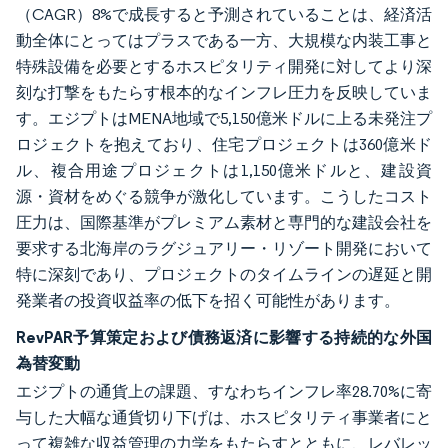
（CAGR）8%で成長すると予測されていることは、経済活
動全体にとってはプラスである一方、大規模な内装工事と
特殊設備を必要とするホスピタリティ開発に対してより深
刻な打撃をもたらす根本的なインフレ圧力を反映していま
す。エジプトはMENA地域で5,150億米ドルに上る未発注プ
ロジェクトを抱えており、住宅プロジェクトは360億米ド
ル、複合用途プロジェクトは1,150億米ドルと、建設資
源・資材をめぐる競争が激化しています。こうしたコスト
圧力は、国際基準がプレミアム素材と専門的な建設会社を
要求する北海岸のラグジュアリー・リゾート開発において
特に深刻であり、プロジェクトのタイムラインの遅延と開
発業者の投資収益率の低下を招く可能性があります。
RevPAR予算策定および債務返済に影響する持続的な外国
為替変動
エジプトの通貨上の課題、すなわちインフレ率28.70%に寄
与した大幅な通貨切り下げは、ホスピタリティ事業者にと
って複雑な収益管理の力学をもたらすとともに、レバレッ