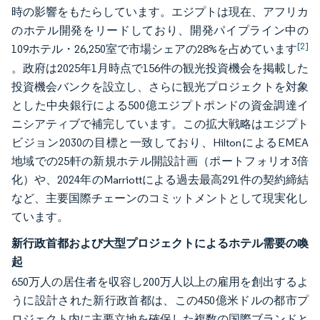
時の影響をもたらしています。エジプトは現在、アフリカ
のホテル開発をリードしており、開発パイプライン中の
[2]
109ホテル・26,250室で市場シェアの28%を占めています
。政府は2025年1月時点で156件の観光投資機会を掲載した
投資機会バンクを設立し、さらに観光プロジェクトを対象
とした中央銀行による500億エジプトポンドの資金調達イ
ニシアティブで補完しています。この拡大戦略はエジプト
ビジョン2030の目標と一致しており、HiltonによるEMEA
地域での25軒の新規ホテル開設計画（ポートフォリオ3倍
化）や、2024年のMarriottによる過去最高291件の契約締結
など、主要国際チェーンのコミットメントとして現実化し
ています。
新行政首都および大型プロジェクトによるホテル需要の喚
起
650万人の居住者を収容し200万人以上の雇用を創出するよ
うに設計された新行政首都は、この450億米ドルの都市プ
ロジェクト内に主要立地を確保した複数の国際ブランドと