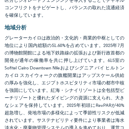
区分しジオレートフェンシングを導入することでチャネル
コンフリクトをナビゲートし、バランスの取れた流通経済
を確保しています。
地域分析
グレーターカイロは政治的・文化的・商業的中枢としての
地位により国内総額の51.60%を占めています。2025年7月
の博物館開館による地下鉄路線の拡張および新行政首都の
開発が通年の稼働率を共に押し上げています。615室の
Sofitel Cairo Downtown Nileおよびシグニア バイ ヒルトン
カイロ スカイウォークの旗艦開業はアップスケール供給
の厚みを強化し、エジプトホスピタリティ市場の都市中核
を強固にしています。紅海・シナイリゾートは全包括型ビ
ーチリゾートと優れたダイビングの資源に支えられ、大き
なシェアを保持しています。2025年初頭にRevPARが40%
超急増し、発地市場の多様化によって季節性リスクが低減
されています。サステナビリティ要件により事業者は海水
淡水化・廃棄物管理システムの導入を進めており、運営コ