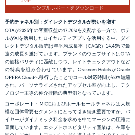
予約チャネル別：ダイレクトデジタルが勢いを増す
OTAが2025年の客室収益の47.70%を支配する一方で、ホテ
ルがAIを活用したロイヤルティアプリを活用する中、ダイ
レクトデジタル販売は年平均成長率（CAGR）14.45%で最
速の成長を遂げています。ブランドのウェブサイトはOTA
の価格パリティに匹敵しつつ、レイトチェックアウトなど
の特典を組み合わせています。Orascom HotelsがOracle
OPERA Cloudへ移行したことでコール対応時間が60%短縮
され、パーソナライズされたアップセル率が向上し、テク
ノロジー主導の仲介排除の典型例となっています。
コーポレート・MICEおよびホールセールチャネルは大規
模な団体需要セグメントにとって引き続き重要ですが、バ
イヤーがダイナミック料金を求める中でマージンの圧縮に
直面しています。エジプトホスピタリティ産業は、在庫を