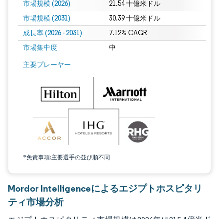
市場規模 (2026)
21.54 十億米ドル
市場規模 (2031)
30.39 十億米ドル
成長率 (2026 - 2031)
7.12% CAGR
市場集中度
中
画像 © Mordor Intelligence。再利用にはCC BY 4.0の表示が必要です。
主要プレーヤー
*免責事項:主要選手の並び順不同
Mordor Intelligenceによるエジプトホスピタリ
ティ市場分析