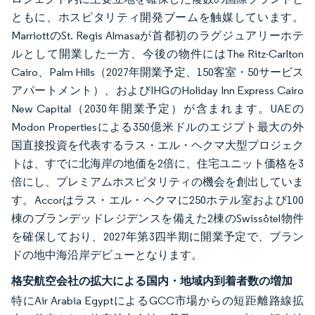
ともに、ホスピタリティ開発ブームを触媒しています。
MarriottのSt. Regis Almasaが首都初のラグジュアリーホテ
ルとして開業した一方、今後の物件にはThe Ritz-Carlton
Cairo、Palm Hills（2027年開業予定、150客室・50サービス
アパートメント）、およびIHGのHoliday Inn Express Cairo
New Capital（2030年開業予定）が含まれます。UAEの
Modon Propertiesによる350億米ドルのエジプト最大の外
国直接投資を代表するラス・エル・ヘクマ大型プロジェク
トは、すでに北海岸の地価を2倍に、住宅ユニット価格を3
倍にし、プレミアムホスピタリティの機会を創出していま
す。Accorはラス・エル・ヘクマに250ホテル室および100
棟のブランデッドレジデンスを備えた2棟のSwissôtel物件
を確保しており、2027年第3四半期に開業予定で、ブラン
ドの地中海沿岸デビューとなります。
格安航空会社の拡大による国内・地域内到着者数の増加
特にAir Arabia EgyptによるGCC市場からの短距離路線拡