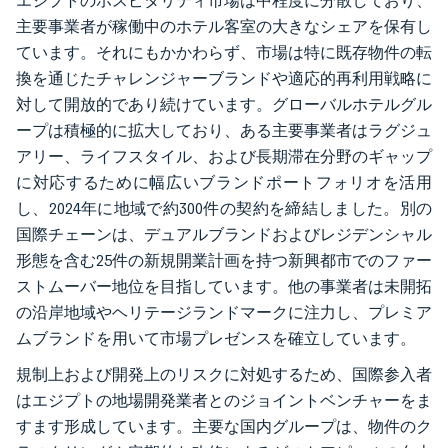
エジプトのホスピタリティ市場は中程度に分散しており、
主要事業者が稼働中のホテル客室の大きなシェアを保有し
ています。それにもかかわらず、市場は特に既存物件の転
換を通じたチャレンジャーブランドや適応的再利用戦略に
対して開放的であり続けています。グローバルホテルグル
ープは積極的に拡大しており、ある主要事業者はラグジュ
アリー、ライフスタイル、および長期滞在分野のギャップ
に対応するために幅広いブランドポートフォリオを活用
し、2024年に地域で約300件の契約を締結しました。別の
国際チェーンは、デュアルブランドおよびレジデンシャル
形態を含む25件の新規開業計画を持つ新興都市でのファー
ストムーバー地位を目指しています。他の事業者は未開拓
の沿岸地域やヘリテージランドマークに注力し、プレミア
ムブランドを用いて市場プレゼンスを確立しています。
規制上および開発上のリスクに対処するため、国際参入者
はエジプトの地場開発業者とのジョイントベンチャーをま
すます形成しています。主要な国内グループは、物件のク