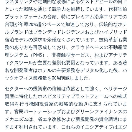
ラスタリングや定期的な改修によるゲストアピールの向上
といった戦略を通じて競争力を維持しています。代替宿泊
プラットフォームの台頭、特にプレミアム沿岸エリアでの
台頭が年率20%超のペースで加速しており、伝統的なホテ
ルブランドはブランデッドレジデンスおよびハイブリッド
宿泊モデルの探求を余儀なくされています。技術革新も業
務のあり方を再形成しており、クラウドベースの不動産管
理システム（PMS）、非接触型サービス、およびアナリテ
ィクスツールが主要な差別化要因となっています。ある著
名な開発業者はホテルの主要業務をデジタル化した後、バ
ックオフィス業務量を30%削減しました。
セクターへの投資家の信頼は依然として強く、ヘリテージ
資産に特化したホスピタリティプラットフォームへの株式
取得を行う機関投資家の戦略的な動きに支えられていま
す。官民パートナーシップおよびグリーンファイナンスの
メカニズムは、省エネ改修および新規開発の資金調達にま
すます利用されています。これらのイニシアティブはエジ