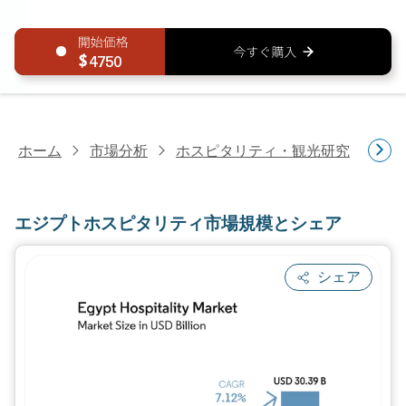
4750
ホーム
市場分析
ホスピタリティ・観光研究
ホ
エジプトホスピタリティ市場規模とシェア
シェア