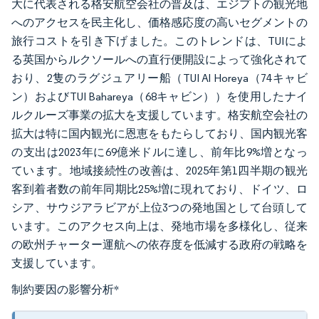
大に代表される格安航空会社の普及は、エジプトの観光地
へのアクセスを民主化し、価格感応度の高いセグメントの
旅行コストを引き下げました。このトレンドは、TUIによ
る英国からルクソールへの直行便開設によって強化されて
おり、2隻のラグジュアリー船（TUI Al Horeya（74キャビ
ン）およびTUI Bahareya（68キャビン））を使用したナイ
ルクルーズ事業の拡大を支援しています。格安航空会社の
拡大は特に国内観光に恩恵をもたらしており、国内観光客
の支出は2023年に69億米ドルに達し、前年比9%増となっ
ています。地域接続性の改善は、2025年第1四半期の観光
客到着者数の前年同期比25%増に現れており、ドイツ、ロ
シア、サウジアラビアが上位3つの発地国として台頭して
います。このアクセス向上は、発地市場を多様化し、従来
の欧州チャーター運航への依存度を低減する政府の戦略を
支援しています。
制約要因の影響分析
*