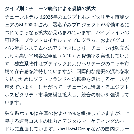
タイプ別：チェーン統合による規模の拡大
チェーンホテルは2025年のエジプトホスピタリティ市場シ
ェアの51.20%を占め、署名済みプロジェクトが稼働するに
つれてさらなる拡大が見込まれています。パイプラインの
可視性、ブランドロイヤルティプログラム、およびグロー
バル流通システムへのアクセスにより、チェーンは独立系
よりも高い平均客室単価（ADR）と稼働率を実現していま
す。独立系物件はブティックおよびヘリテージのニッチ市
場で存在感を維持していますが、国際的な需要の流れを取
り込むためにソフトブランドへの転換を選択するケースが
増えています。したがって、チェーンに帰属するエジプト
ホスピタリティ市場規模は拡大し、統合の勢いを強調して
います。
独立系ホテルは在庫のおよそ49%を維持していますが、上
昇する運営コストの圧力とデジタルマーケティングのハー
ドルに直面しています。Jaz Hotel Groupなどの国内グルー