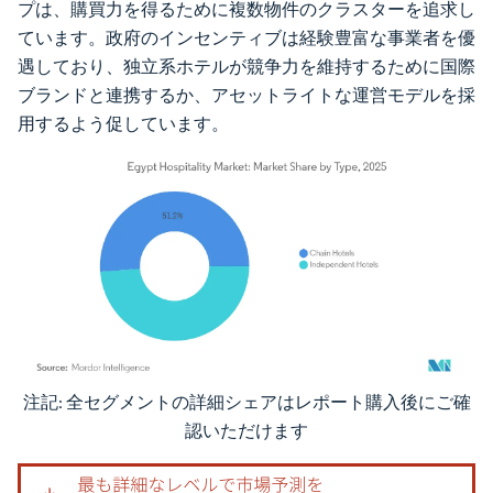
プは、購買力を得るために複数物件のクラスターを追求し
ています。政府のインセンティブは経験豊富な事業者を優
遇しており、独立系ホテルが競争力を維持するために国際
ブランドと連携するか、アセットライトな運営モデルを採
用するよう促しています。
注記: 全セグメントの詳細シェアはレポート購入後にご確
画像 © Mordor Intelligence。再利用にはCC BY 4.0の表示が必要です。
認いただけます