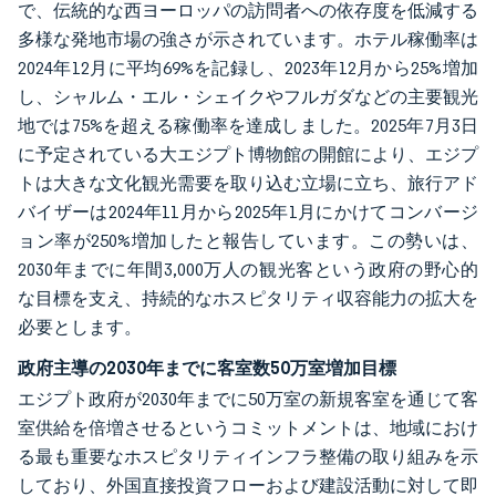
で、伝統的な西ヨーロッパの訪問者への依存度を低減する
多様な発地市場の強さが示されています。ホテル稼働率は
2024年12月に平均69%を記録し、2023年12月から25%増加
し、シャルム・エル・シェイクやフルガダなどの主要観光
地では75%を超える稼働率を達成しました。2025年7月3日
に予定されている大エジプト博物館の開館により、エジプ
トは大きな文化観光需要を取り込む立場に立ち、旅行アド
バイザーは2024年11月から2025年1月にかけてコンバージ
ョン率が250%増加したと報告しています。この勢いは、
2030年までに年間3,000万人の観光客という政府の野心的
な目標を支え、持続的なホスピタリティ収容能力の拡大を
必要とします。
政府主導の2030年までに客室数50万室増加目標
エジプト政府が2030年までに50万室の新規客室を通じて客
室供給を倍増させるというコミットメントは、地域におけ
る最も重要なホスピタリティインフラ整備の取り組みを示
しており、外国直接投資フローおよび建設活動に対して即