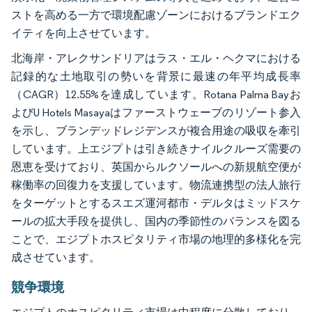
ストを高める一方で環境配慮ゾーンにおけるブランドエク
イティを向上させています。
北海岸・アレクサンドリアはラス・エル・ヘクマにおける
記録的な土地取引の勢いを背景に最速の年平均成長率
（CAGR）12.55%を達成しています。Rotana Palma Bayお
よびU Hotels Masayaはファーストウェーブのリゾート参入
を示し、ブランデッドレジデンスが複合用途の吸収を牽引
しています。上エジプトは引き続きナイルクルーズ需要の
恩恵を受けており、英国からルクソールへの新規航空便が
稼働率の回復力を支援しています。物流連携型の法人旅行
をターゲットとするスエズ運河都市・デルタはミッドスケ
ールの拡大手段を提供し、国内の季節性のバランスを図る
ことで、エジプトホスピタリティ市場の地理的多様化を完
成させています。
競争環境