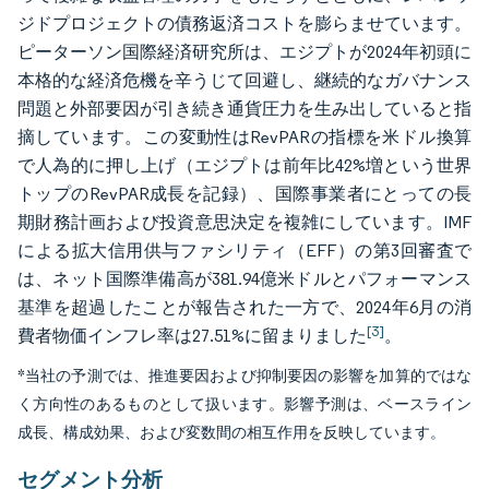
ジドプロジェクトの債務返済コストを膨らませています。
ピーターソン国際経済研究所は、エジプトが2024年初頭に
本格的な経済危機を辛うじて回避し、継続的なガバナンス
問題と外部要因が引き続き通貨圧力を生み出していると指
摘しています。この変動性はRevPARの指標を米ドル換算
で人為的に押し上げ（エジプトは前年比42%増という世界
トップのRevPAR成長を記録）、国際事業者にとっての長
期財務計画および投資意思決定を複雑にしています。IMF
による拡大信用供与ファシリティ（EFF）の第3回審査で
は、ネット国際準備高が381.94億米ドルとパフォーマンス
基準を超過したことが報告された一方で、2024年6月の消
[3]
費者物価インフレ率は27.51%に留まりました
。
*当社の予測では、推進要因および抑制要因の影響を加算的ではな
く方向性のあるものとして扱います。影響予測は、ベースライン
成長、構成効果、および変数間の相互作用を反映しています。
セグメント分析