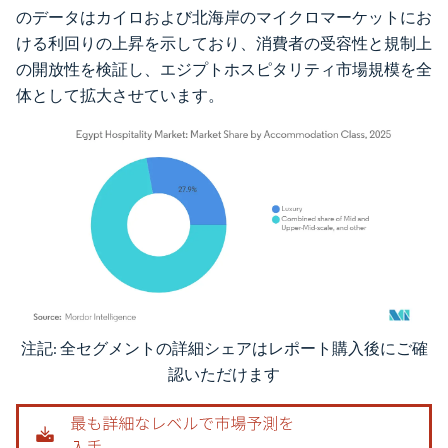
のデータはカイロおよび北海岸のマイクロマーケットにお
ける利回りの上昇を示しており、消費者の受容性と規制上
の開放性を検証し、エジプトホスピタリティ市場規模を全
体として拡大させています。
注記: 全セグメントの詳細シェアはレポート購入後にご確
画像 © Mordor Intelligence。再利用にはCC BY 4.0の表示が必要です。
認いただけます