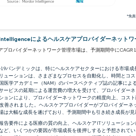
画像 © Mordor Intelligence。再利用にはCC BY 4.0の表示が必要です。
*免
or Intelligenceによるヘルスケアプロバイダーネッ
アプロバイダーネットワーク管理市場は、予測期間中にCAGR 1
ID-19パンデミックは、特にヘルスケアセクターにおける市
リューションは、さまざまなプロセスを自動化し、時間とコス
国医学アカデミー（NAM）のパースペクティブ誌の記事によると
サービスの延期による運営費の増大を受けて、プロバイダーネ
ションにより、プロバイダーネットワークの精度向上、コスト
改善されました。ヘルスケアプロバイダーがプロバイダーネ
場は大幅な成長を遂げており、予測期間中も引き続き成長が見
報告要件による医療の質の向上、ヘルスケアITソリューショ
など、いくつかの要因が市場成長を後押しすると予想されてい