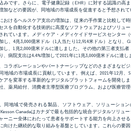
込みです。さらに、電子健康記録（EHR）に対する認識の高ま
増加などの要因が、同地域の市場成長を促進すると予想されて
におけるヘルスケア支出の増加は、従来の手作業と比較して時
セスを自動化する技術的に高度なソフトウェアおよびソリュー
されています。メディケア・メディケイドサービスセンター（CM
増加し、4兆3,000億米ドル（1人当たり12,914米ドル）となり
%増加し、1兆2,000億米ドルに達しました。その他の第三者支払者
り、病院支出は4.4%増加して2021年に1兆3,000億米ドルに達
、コラボレーションやパートナーシップなどのさまざまなビジ
地域の市場成長に貢献しています。例えば、2021年12月、Stonebroo
ケアを変革する革新的なデジタルプラットフォームを開発しま
社、薬局給付、消費者主導型医療プログラム、および医療管理
、同地域で発売される製品、ソフトウェア、ソリューションの
cKesson Canadaはカナダで最も包括的な統合デジタル
ャーニー全体にわたって患者をサポートする能力を向上させる
に向けた継続的な取り組みを基盤としています。これらの要因