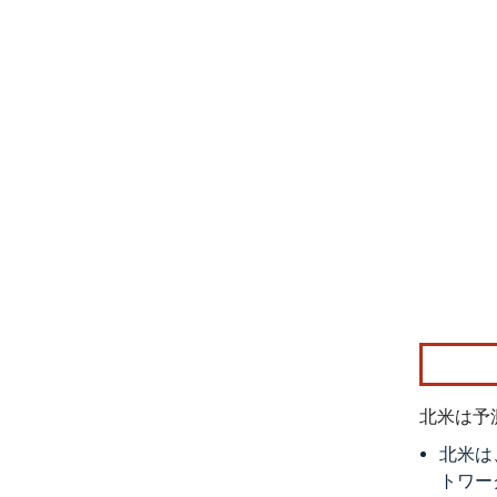
画像 © Mo
北米は予
北米は
トワー