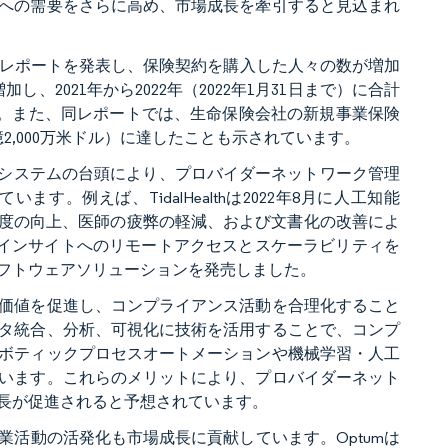
への需要をさらに高め、市場成長を牽引すると見込まれ
険業界レポートを発表し、保険契約を購入した人々の数が増加
、2021年から2022年（2022年1月31日まで）に合計
達しました。また、同レポートでは、生命保険会社の新規事業保険
（31億2,000万米ドル）に達したことも示されています。
びシステムの台頭により、プロバイダーネットワーク管理
。例えば、TidalHealthは2022年8月に人工知能
断精度の向上、医師の疲弊の軽減、および文書化の改善によ
データインサイトへのリモートアクセスとスケーラビリティを
フトウェアソリューションを発売しました。
価値を促進し、コンプライアンス活動を合理化すること
タ統合、分析、可視化に技術を活用することで、コンプ
ボティックプロセスオートメーションや機械学習・人工
います。これらのメリットにより、プロバイダーネット
長が促進されると予想されています。
活動の活発化も市場成長に貢献しています。Optumは