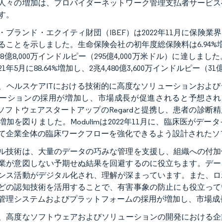
人々の増加は、プロバイダーネットワーク管理支払者サービス
す。
・ブランド・エクイティ財団（IBEF）は2022年11月に保
ることを示しました。生命保険会社の初年度総保険料は6.94%増加し
,718億8,000万インドルピー（295億4,000万米ドル）に
21年5月に88.64%増加し、2兆4,480億3,600万インドルピー
、ヘルスケアITにおける技術的に高度なソリューションおよ
ーションの採用が増加し、市場成長が促進されると予想されています
）ソフトウェアスタートアップのRegardと提携し、患者の診
増加を図りました。Modulimは2022年11月に、臨床医が
て企業全体の臨床ワークフローを強化できるよう設計されたソ
ル技術は、大量のデータの巧みな管理を支援し、組織への付加
業が意図しない予期せぬ結果を回避するのに役立ちます。デー
ンス活動がデジタル化され、理解が深まっています。また、ロ
どの認知技術を活用することで、有害事象の防止にも役立って
管理システムおよびプラットフォームの採用が増加し、市場成
、高度なソフトウェアおよびソリューションの開発における企業