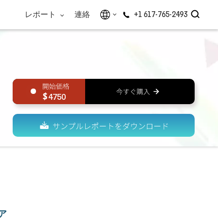
レポート
連絡
+1 617-765-2493
4750
ア