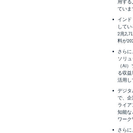
用する
ていま
インド
してい
2兆2
料が20
さらに
ソリュ
（AI
る収益
活用し
デジタ
で、企
ライア
知能な
ワーク
さらに