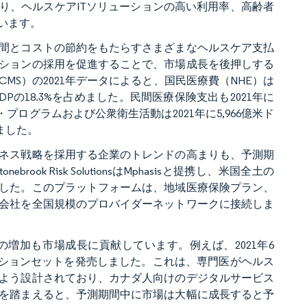
り、ヘルスケアITソリューションの高い利用率、高齢者
います。
間とコストの節約をもたらすさまざまなヘルスケア支払
ションの採用を促進することで、市場成長を後押しする
S）の2021年データによると、国民医療費（NHE）は
、GDPの18.3%を占めました。民間医療保険支出も2021年に
・プログラムおよび公衆衛生活動は2021年に5,966億米ド
しました。
ネス戦略を採用する企業のトレンドの高まりも、予測期
k Risk SolutionsはMphasisと提携し、米国全土の
した。このプラットフォームは、地域医療保険プラン、
会社を全国規模のプロバイダーネットワークに接続しま
増加も市場成長に貢献しています。例えば、2021年6
ソリューションセットを発売しました。これは、専門医がヘルス
よう設計されており、カナダ人向けのデジタルサービス
を踏まえると、予測期間中に市場は大幅に成長すると予