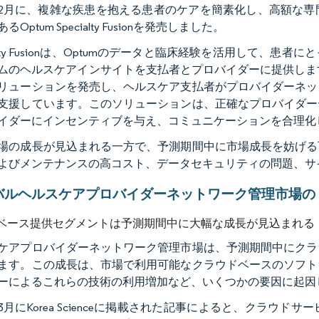
2年2月に、複雑な疾患を抱える患者のケアを簡素化し、高額な
るOptum Specialty Fusionを発売しました。
cialty Fusionは、Optumのデータと臨床経験を活用して
ムのヘルスケアインサイトを支払者とプロバイダーに提供します。In
リューションを発売し、ヘルスケア支払者がプロバイダーネッ
支援しています。このソリューションは、正確なプロバイダー
イダーにインセンティブを与え、コミュニケーションを合理化
場の成長が見込まれる一方で、予測期間中に市場成長を妨げる
よびメンテナンスの高コスト、データセキュリティの問題、サ
バルヘルスケアプロバイダーネットワーク管理市場の
ベース提供セグメントは予測期間中に大幅な成長が見込まれる
ケアプロバイダーネットワーク管理市場は、予測期間中にクラ
ます。この成長は、市場で利用可能なクラウドベースのソフト
ーによるこれらの技術の利用増加など、いくつかの要因に起因
1年3月にKorea Scienceに掲載された記事によると、クラ