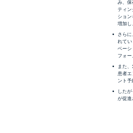
み、保
ティン
ション
増加し
さらに
れてい
ベーシ
フォーメ
また、
患者エ
ント予
したが
が促進