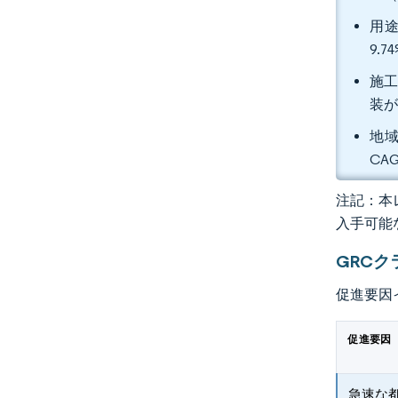
用途
9.
施工
装が
地域
CA
注記：本レ
入手可能
GRC
促進要因
促進要因
急速な