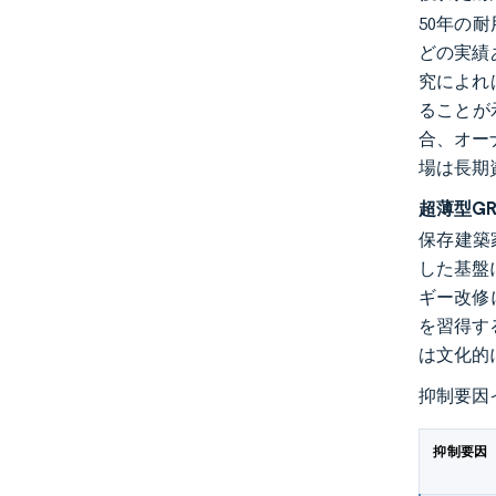
50年の
どの実績
究によれ
ることが
合、オー
場は長期
超薄型G
保存建築
した基盤
ギー改修
を習得す
は文化的
抑制要因
抑制要因