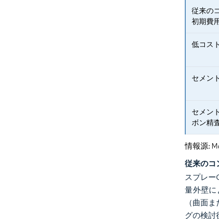
従来の
初期費
低コス
セメン
セメン
ボン精
情報源: Mord
従来のコ
スプレー
量外壁に
（曲面ま
グの検討