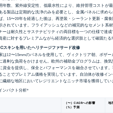
耐用年数、紫外線安定性、低吸水性により、維持管理コストが最小
ある製品は定期的な洗浄のみを必要とし、金属パネルに求めら
ば、15〜20年を経過した後は、再塗装・シーラント更新・腐
示されています。フライアッシュなどの補完的なセメント系材
ナーは耐久性とサステナビリティの両目標を一つの仕様で達成
資産に対するプレミアムながら経済的な選択肢として確固たる
RCスキンを用いたヘリテージファサード改修
家は12〜15mmのパネルを使用して、ヴィクトリア朝、ボザ
に過剰な負荷をかけません。欧州の補助金プログラムは、換気
に資金を提供し、保全とパフォーマンスを融合させています。
ることでプレミアム価格を実現しています。自治体が改修イン
に繊細な地区においてレジリエントなニッチ市場を獲得してい
インパクト分析
*
（〜）CAGRへの影響
地
（%）予測