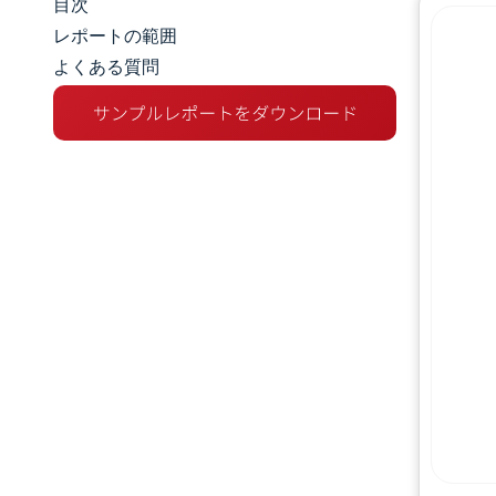
目次
市場規模とシェア
レポートの範囲
よくある質問
市場分析
トレンドとインサイト
セグメント分析
地理分析
競争環境
主要プレーヤー
業界の動向