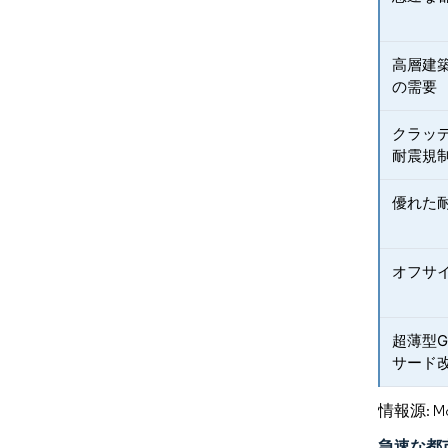
高層建
の需要
クラッ
耐震規
優れた
オフサ
超薄型
サード
情報源: Mord
急速な都