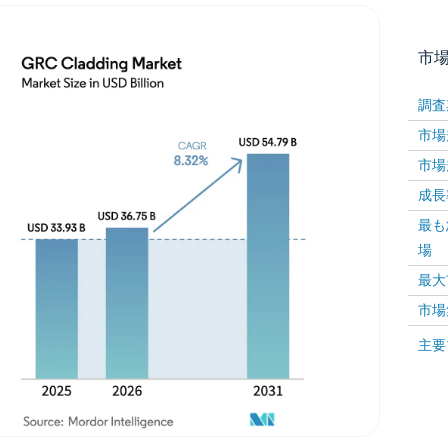
市
調査
市場規
市場規
成長率 
最も
場
画像 © Mordor Intelligence。再利用にはCC BY 4
最大
市場
画像 ©
主要