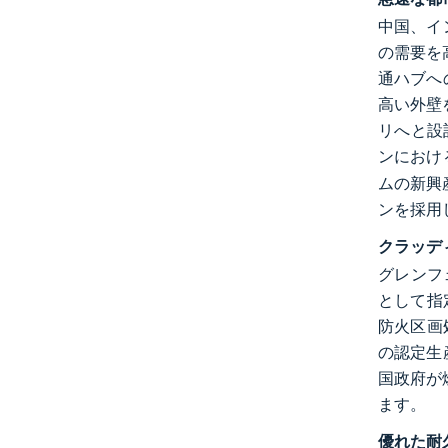
中国、イ
の需要を
通ハブへ
高い外壁
リへと設計を
ンにおけ
ムの新興
ンを採用
クラッデ
グレンフ
として指
防火区画
の認定生
国政府が
ます。
優れた耐