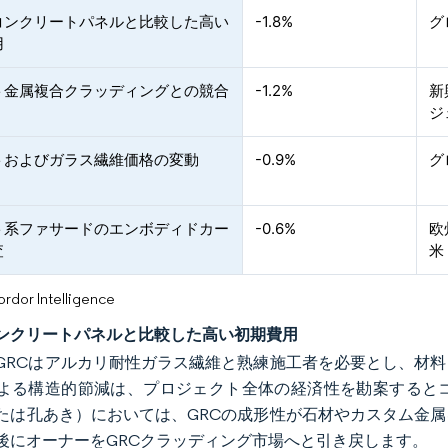
コンクリートパネルと比較した高い
-1.8%
グ
用
ト金属複合クラッディングとの競合
-1.2%
新
ジ
トおよびガラス繊維価格の変動
-0.9%
グ
ト系ファサードのエンボディドカー
-0.6%
欧
査
米
or Intelligence
ンクリートパネルと比較した高い初期費用
GRCはアルカリ耐性ガラス繊維と熟練施工者を必要とし、材
よる構造的節減は、プロジェクト全体の経済性を勘案すると
たは孔あき）においては、GRCの成形性が石材やカスタム金
後にオーナーをGRCクラッディング市場へと引き戻します。