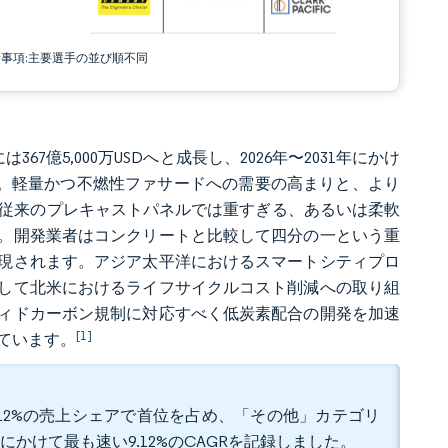
責事項:主要選手の並び順不同
は367億5,000万USDへと成長し、2026年〜2031年にかけ
見込みです。軽量かつ不燃性ファサードへの需要の高まりと、より
、従来のプレキャストパネルでは重すぎる、あるいは柔軟
。開発業者はコンクリートと比較して四分の一という重
現されます。アジア太平洋におけるスマートシティプロ
して北米におけるライフサイクルコスト削減への取り組
ィドカーボン規制に対応すべく低炭素配合の開発を加速
[1]
ています。
.12%の売上シェアで首位を占め、「その他」カテゴリ
かけて最も速い9.12%のCAGRを記録しました。