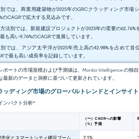
別では、商業用建築物が2025年のGRCクラッディング市場シェ
74%のCAGRで拡大する見込みです。
方法別では、新規建設プロジェクトが2025年の需要の62.7
最も高い9.76%のCAGRで進展しています。
別では、アジア太平洋が2025年売上高の42.98%を占めて首位
GRで最も高い成長率を記録しています。
ポートの市場規模および予測値は、Mordor Intelligence
な最新のデータと洞察に基づいて更新されています。
クラッディング市場のグローバルトレンドとインサイト
インパクト分析
*
（〜）CAGRへの影響
（%）予測
都市化とスマートシティ建設ブーム
2.1%