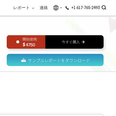
レポート
連絡
+1 617-765-2493
4750