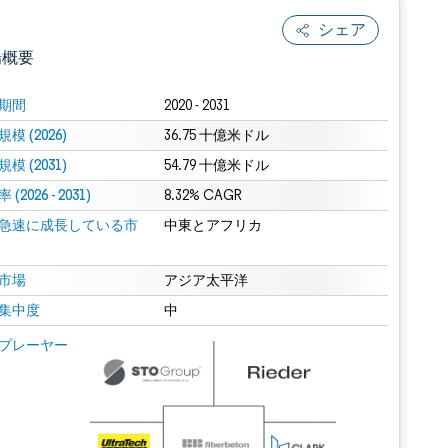
シェア
場概要
期間
2020 - 2031
模 (2026)
36.75 十億米ドル
模 (2031)
54.79 十億米ドル
(2026 - 2031)
8.32% CAGR
急速に成長している市
中東とアフリカ
.0の表示が必要です。
市場
アジア太平洋
集中度
中
 Mordor Intelligence。再利用にはCC BY 4.0の表示が必要です。
プレーヤー