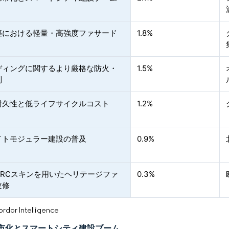
築における軽量・高強度ファサード
1.8%
ディングに関するより厳格な防火・
1.5%
制
耐久性と低ライフサイクルコスト
1.2%
イトモジュラー建設の普及
0.9%
GRCスキンを用いたヘリテージファ
0.3%
改修
or Intelligence
市化とスマートシティ建設ブーム