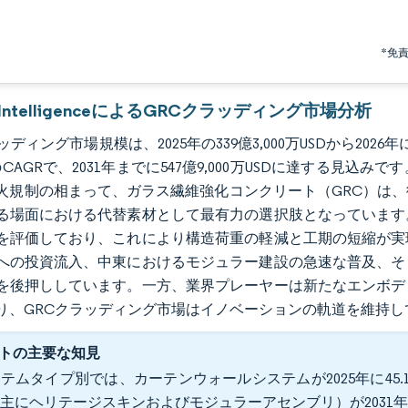
*免
r IntelligenceによるGRCクラッディング市場分析
ッディング市場規模は、2025年の339億3,000万USDから2026年に
%のCAGRで、2031年までに547億9,000万USDに達する
火規制の相まって、ガラス繊維強化コンクリート（GRC）は
る場面における代替素材として最有力の選択肢となっています
を評価しており、これにより構造荷重の軽減と工期の短縮が実
への投資流入、中東におけるモジュラー建設の急速な普及、そ
を後押ししています。一方、業界プレーヤーは新たなエンボデ
り、GRCクラッディング市場はイノベーションの軌道を維持し
トの主要な知見
テムタイプ別では、カーテンウォールシステムが2025年に45
主にヘリテージスキンおよびモジュラーアセンブリ）が2031年に