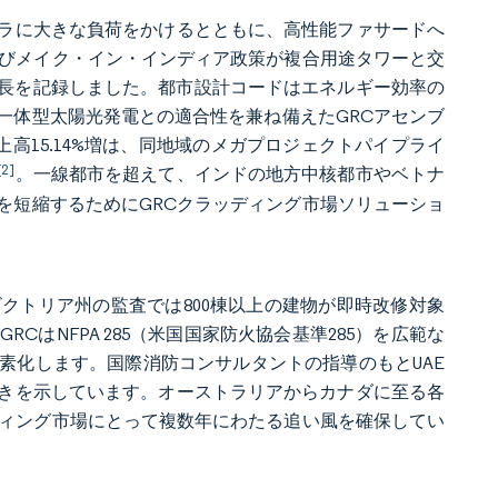
ラに大きな負荷をかけるとともに、高性能ファサードへ
よびメイク・イン・インディア政策が複合用途タワーと交
3%成長を記録しました。都市設計コードはエネルギー効率の
一体型太陽光発電との適合性を兼ね備えたGRCアセンブ
sの2024年売上高15.14%増は、同地域のメガプロジェクトパイプライ
[2]
。一線都市を超えて、インドの地方中核都市やベトナ
を短縮するためにGRCクラッディング市場ソリューショ
クトリア州の監査では800棟以上の建物が即時改修対象
はNFPA 285（米国国家防火協会基準285）を広範な
素化します。国際消防コンサルタントの指導のもとUAE
きを示しています。オーストラリアからカナダに至る各
ディング市場にとって複数年にわたる追い風を確保してい