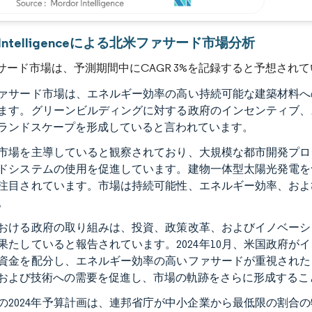
画像 © Mordor Intelligence。再利用にはCC BY 4.0の表示が必要です。
r Intelligenceによる北米ファサード市場分析
サード市場は、予測期間中にCAGR 3%を記録すると予想され
ァサード市場は、エネルギー効率の高い持続可能な建築材料へ
ます。グリーンビルディングに対する政府のインセンティブ、
ランドスケープを形成していると言われています。
市場を主導していると観察されており、大規模な都市開発プロ
ドシステムの使用を促進しています。建物一体型太陽光発電を
注目されています。市場は持続可能性、エネルギー効率、およ
。
おける政府の取り組みは、投資、政策改革、およびイノベーシ
果たしていると報告されています。2024年10月、米国政府
資金を配分し、エネルギー効率の高いファサードが重視された
および技術への需要を促進し、市場の軌跡をさらに形成するこ
の2024年予算計画は、連邦省庁が中小企業から最低限の割合