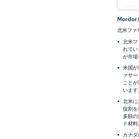
Mordo
北米ファ
北米フ
れてい
が市場
米国が
ァサー
ことが
います
北米に
役割を
多額の
ド材料
カナダ