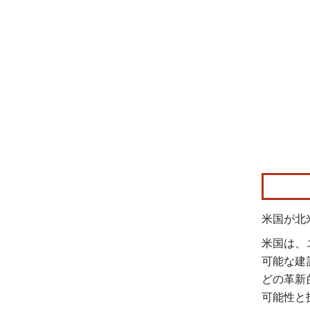
画像 © Mo
米国が北
米国は、
可能な建
どの革新
可能性と