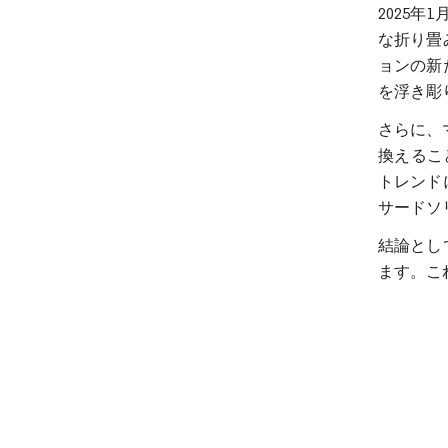
2025
な折り畳
ョンの新
を浮き彫
さらに、
換えるこ
トレンド
サードソ
結論とし
ます。こ