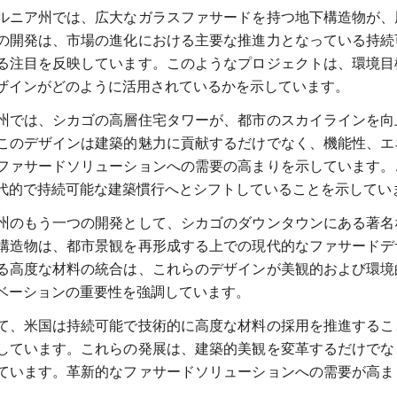
ルニア州では、広大なガラスファサードを持つ地下構造物が、
の開発は、市場の進化における主要な推進力となっている持続
る注目を反映しています。このようなプロジェクトは、環境目
ザインがどのように活用されているかを示しています。
州では、シカゴの高層住宅タワーが、都市のスカイラインを向
このデザインは建築的魅力に貢献するだけでなく、機能性、エ
ファサードソリューションへの需要の高まりを示しています。
代的で持続可能な建築慣行へとシフトしていることを示してい
州のもう一つの開発として、シカゴのダウンタウンにある著名
構造物は、都市景観を再形成する上での現代的なファサードデ
る高度な材料の統合は、これらのデザインが美観的および環境
ベーションの重要性を強調しています。
て、米国は持続可能で技術的に高度な材料の採用を推進するこ
しています。これらの発展は、建築的美観を変革するだけでな
ています。革新的なファサードソリューションへの需要が高ま