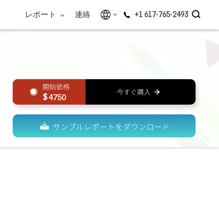
レポート
連絡
+1 617-765-2493
4750