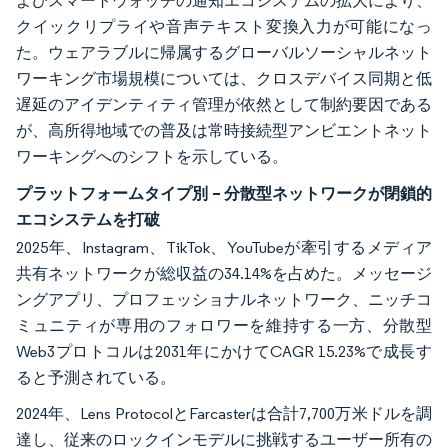
よびスマートウォッチの通知エコシステムの拡大により、
クイックリプライや音声テキスト変換入力が可能になっ
た。ウェアラブルに帰属するグローバルソーシャルネット
ワーキング市場規模については、クロスデバイス同期と低
遅延のアイデンティティ管理が依然として制約要因である
が、高所得地域での普及は常時接続型アンビエントネット
ワーキングへのシフトを示している。
プラットフォームタイプ別 – 分散型ネットワークが閉鎖的
エコシステムを打破
2025年、Instagram、TikTok、YouTubeが牽引するメディア
共有ネットワークが総収益の34.14%を占めた。メッセージ
ングアプリ、プロフェッショナルネットワーク、ニッチコ
ミュニティが専用のフォロワーを維持する一方、分散型
Web3プロトコルは2031年にかけてCAGR 15.23%で成長す
ると予測されている。
2024年、Lens ProtocolとFarcasterは合計7,700万米ドルを調
達し、従来のロックインモデルに挑戦するユーザー所有の