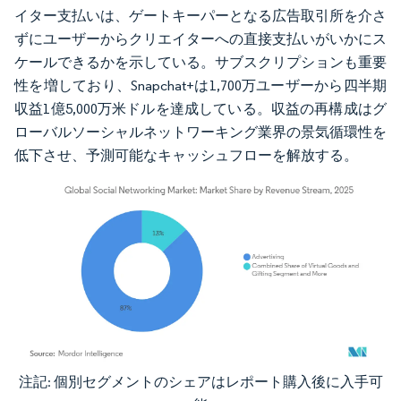
イター支払いは、ゲートキーパーとなる広告取引所を介さ
ずにユーザーからクリエイターへの直接支払いがいかにス
ケールできるかを示している。サブスクリプションも重要
性を増しており、Snapchat+は1,700万ユーザーから四半期
収益1億5,000万米ドルを達成している。収益の再構成はグ
ローバルソーシャルネットワーキング業界の景気循環性を
低下させ、予測可能なキャッシュフローを解放する。
注記: 個別セグメントのシェアはレポート購入後に入手可
画像 © Mordor Intelligence。再利用にはCC BY 4.0の表示が必要です。