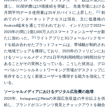
達し、5G契約数は19億接続を突破し、先進市場における
[1]
月間平均データ使用量は25ギガバイトに上昇した。
初
めてのインターネットアクセスは現在、主に低価格の
Android端末を通じて行われており、インドだけで2023〜
2025年の間に1億2,000万人のスマートフォンユーザーが新
[2]
たに加わった。
ライトアプリと3Gフォールバックモー
ドを組み合わせたプラットフォームは、帯域幅が制約され
た地域でシェアを獲得しており、2025年のフィリピンにお
けるソーシャルメディアの1日平均利用時間が3時間32分で
あることがその実例となっている。こうした状況は、グロ
ーバルソーシャルネットワーキング市場がデスクトップに
依存することなく新規ユーザーを獲得する能力を強化して
いる。
ソーシャルメディアにおけるデジタル広告費の急増
2025年、InstagramはMetaの米国広告収益の半分以上を供
給し、ブランドがコンテンツ発見とチェックアウトを融合