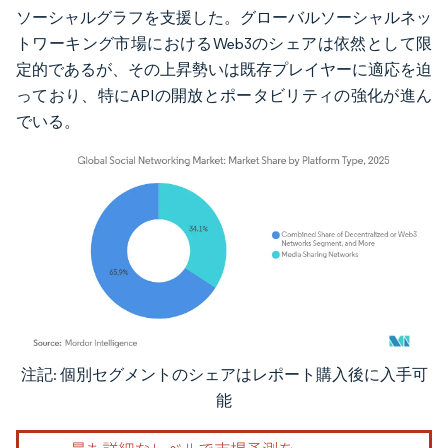
ソーシャルグラフを支援した。グローバルソーシャルネッ
トワーキング市場におけるWeb3のシェアは依然として限
定的であるが、その上昇勢いは既存プレイヤーに適応を迫
っており、特にAPIの開放とポータビリティの強化が進ん
でいる。
注記: 個別セグメントのシェアはレポート購入後に入手可
画像 © Mordor Intelligence。再利用にはCC BY 4.0の表示が必要です。
能