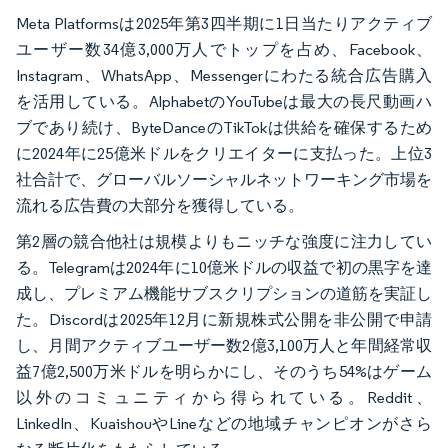
Meta Platformsは2025年第3四半期に1日当たりアクティブ
ユーザー数34億3,000万人でトップを占め、Facebook、
Instagram、WhatsApp、Messengerにわたる統合広告購入
を活用している。AlphabetのYouTubeは最大の長尺動画ハ
ブであり続け、ByteDanceのTikTokは供給を確保するため
に2024年に25億米ドルをクリエイターに支払った。上位3
社合計で、グローバルソーシャルネットワーキング市場を
流れる広告費の大部分を獲得している。
第2層の競合他社は規模よりもニッチな強度に注力してい
る。Telegramは2024年に10億米ドルの収益で初の黒字を達
成し、プレミアム機能サブスクリプションの道筋を実証し
た。Discordは2025年12月に新規株式公開を非公開で申請
し、月間アクティブユーザー数2億3,100万人と年間経常収
益7億2,500万米ドルを明らかにし、そのうち54%はゲーム
以外のコミュニティから得られている。Reddit、
LinkedIn、KuaishouやLineなどの地域チャンピオンがさら