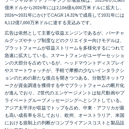
ソーシャルネットワーキング市場規模は、2025年の1,805
億米ドルから2026年には2,106億6,000万米ドルに拡大し、
2026〜2031年にかけてCAGR 14.32%で成長して2031年には
4,112億7,000万米ドルに達する見込みです。
広告は依然として主要な収益エンジンであるが、バーチャ
ルグッズやチップ制度などのクリエイター向けモデルは、
プラットフォームが収益ストリームを多様化するにつれて
急速に拡大している。スマートフォンがユーザーセッショ
ンの大部分を占めているが、ヘッドマウントディスプレイ
やスマートウォッチが、手軽で摩擦の少ないインタラクシ
ョンのための新たな接点を開きつつある。分散型ネットワ
ークが資金調達を獲得する中でプラットフォームの断片化
が進んでおり、Z世代のエンゲージメントは短尺動画やプ
ライベートグループメッセージングへとシフトしている。
アジア太平洋が収益でトップを占め、中東・アフリカが最
も高い成長率を示しており、欧州、オーストラリア、米国
における規制上の判断がコンプライアンスコストと製品設