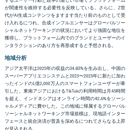
するユーザー行動と競争の激しい市場でプラットフォーム
が関連性を維持する必要性を反映している。さらに、Z世
代がAI生成コンテンツをますます当たり前のものとして受
け入れるにつれ、合成インフルエンサーはグローバルソー
シャルネットワーキングの状況においてより強固な地位を
獲得し、プラットフォーム内でのブランドとユーザーのイ
ンタラクションのあり方を再形成すると予想される。
地域分析
アジア太平洋は2025年の収益の34.83%を生み出し、中国の
スーパーアプリエコシステムと2023〜2025年に新たに加わ
ったインドの1億2,000万人のスマートフォンユーザーが牽
引した。東南アジアにおけるTikTokの利用時間は月45時間
を超え、インドネシアはオンライン時間の42.6%をソーシ
ャルメディアに費やした。この地域に帰属するグローバル
ソーシャルネットワーキング市場規模は、現地語インター
フェースと統合決済が普及を深めるにつれてさらなる上昇
が見込まれる。