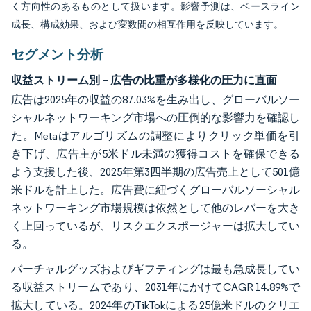
く方向性のあるものとして扱います。影響予測は、ベースライン
成長、構成効果、および変数間の相互作用を反映しています。
セグメント分析
収益ストリーム別 – 広告の比重が多様化の圧力に直面
広告は2025年の収益の87.03%を生み出し、グローバルソー
シャルネットワーキング市場への圧倒的な影響力を確認し
た。Metaはアルゴリズムの調整によりクリック単価を引
き下げ、広告主が5米ドル未満の獲得コストを確保できる
よう支援した後、2025年第3四半期の広告売上として501億
米ドルを計上した。広告費に紐づくグローバルソーシャル
ネットワーキング市場規模は依然として他のレバーを大き
く上回っているが、リスクエクスポージャーは拡大してい
る。
バーチャルグッズおよびギフティングは最も急成長してい
る収益ストリームであり、2031年にかけてCAGR 14.89%で
拡大している。2024年のTikTokによる25億米ドルのクリエ