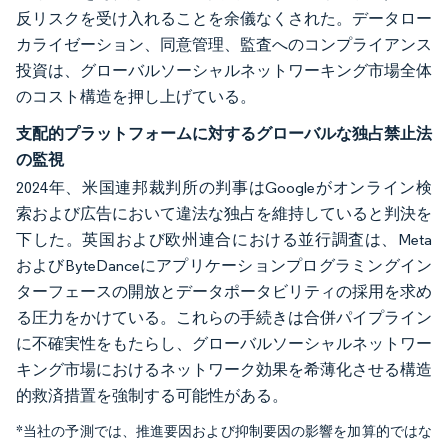
反リスクを受け入れることを余儀なくされた。データロー
カライゼーション、同意管理、監査へのコンプライアンス
投資は、グローバルソーシャルネットワーキング市場全体
のコスト構造を押し上げている。
支配的プラットフォームに対するグローバルな独占禁止法
の監視
2024年、米国連邦裁判所の判事はGoogleがオンライン検
索および広告において違法な独占を維持していると判決を
下した。英国および欧州連合における並行調査は、Meta
およびByteD​​anceにアプリケーションプログラミングイン
ターフェースの開放とデータポータビリティの採用を求め
る圧力をかけている。これらの手続きは合併パイプライン
に不確実性をもたらし、グローバルソーシャルネットワー
キング市場におけるネットワーク効果を希薄化させる構造
的救済措置を強制する可能性がある。
*当社の予測では、推進要因および抑制要因の影響を加算的ではな