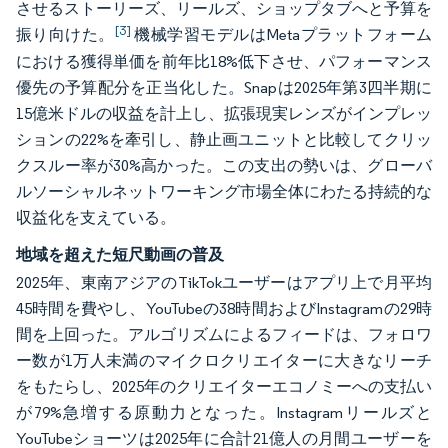
させるストーリーズ、リールズ、ショップタブへと予算を
[3]
振り向けた。
機械学習モデルはMetaプラットフォーム
における獲得単価を前年比18%低下させ、パフォーマンス
優先の予算配分を正当化した。Snapは2025年第3四半期に
15億米ドルの収益を計上し、拡張現実レンズがインプレッ
ションの22%を牽引し、静止画ユニットと比較してクリッ
クスルー率が30%高かった。この支出の勢いは、グローバ
ルソーシャルネットワーキング市場全体にわたる持続的な
収益化を支えている。
地域を超えた短尺動画の普及
2025年、東南アジアのTikTokユーザーはアプリ上で月平均
45時間を費やし、YouTubeの38時間およびInstagramの29時
間を上回った。アルゴリズムによるフィードは、フォロワ
ー数が1万人未満のマイクロクリエイターに大きなリーチ
をもたらし、2025年のクリエイターエコノミーへの支払い
が79%急増する原動力となった。Instagramリールズと
YouTubeショーツは2025年に合計21億人の月間ユーザーを