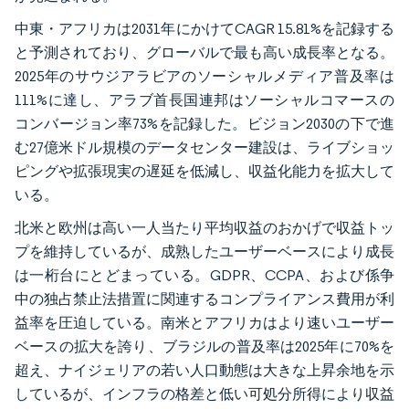
中東・アフリカは2031年にかけてCAGR 15.81%を記録する
と予測されており、グローバルで最も高い成長率となる。
2025年のサウジアラビアのソーシャルメディア普及率は
111%に達し、アラブ首長国連邦はソーシャルコマースの
コンバージョン率73%を記録した。ビジョン2030の下で進
む27億米ドル規模のデータセンター建設は、ライブショッ
ピングや拡張現実の遅延を低減し、収益化能力を拡大して
いる。
北米と欧州は高い一人当たり平均収益のおかげで収益トッ
プを維持しているが、成熟したユーザーベースにより成長
は一桁台にとどまっている。GDPR、CCPA、および係争
中の独占禁止法措置に関連するコンプライアンス費用が利
益率を圧迫している。南米とアフリカはより速いユーザー
ベースの拡大を誇り、ブラジルの普及率は2025年に70%を
超え、ナイジェリアの若い人口動態は大きな上昇余地を示
しているが、インフラの格差と低い可処分所得により収益