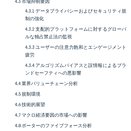
4.3 市場抑制要因
4.3.1 データプライバシーおよびセキュリティ規
制の強化
4.3.2 支配的プラットフォームに対するグローバ
ルな独占禁止法の監視
4.3.3 ユーザーの注意力飽和とエンゲージメント
疲労
4.3.4 アルゴリズムバイアスと誤情報によるブラ
ンドセーフティへの悪影響
4.4 業界バリューチェーン分析
4.5 規制環境
4.6 技術的展望
4.7 マクロ経済要因の市場への影響
4.8 ポーターのファイブフォース分析