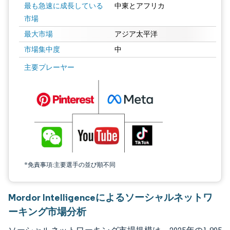
最も急速に成長している
中東とアフリカ
市場
最大市場
アジア太平洋
市場集中度
中
画像 © Mordor Intelligence。再利用にはCC BY 4.0の表示が必要です。
主要プレーヤー
*免責事項:主要選手の並び順不同
Mordor Intelligenceによるソーシャルネットワ
ーキング市場分析