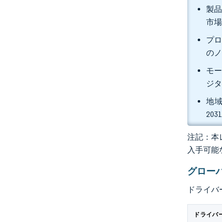
製品
市場
プロ
のノ
モー
ジタ
地域
20
注記：本レ
入手可能
グロー
ドライバ
ドライバ