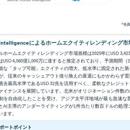
*免
or Intelligenceによるホームエクイティレンディング
ホームエクイティレンディング市場規模は2025年にUSD 3,423億9,
にはUSD 4,583億1,000万に達すると推定されており、予測期間（
能な「タップ可能」エクイティの増大、低水準に固定された第
が、従来のキャッシュアウト借り換えの衰退にもかかわらず需
過去最高水準であるUSD 32兆を活用すべく、柔軟なクレジ
ァイナンスを展開しています。北米がオリジネーション件数の
制を自由化したことを受け、アジア太平洋地域が最も急速な
）とAI主導のアンダーライティングが1件当たり数百ドルの処
います。
ポートポイント