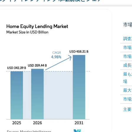
市
調査
市場規
市場規
成長率 
最も
場
画像 © Mordor Intelligence。再利用にはCC BY 4
最大
市場
画像 ©
主要