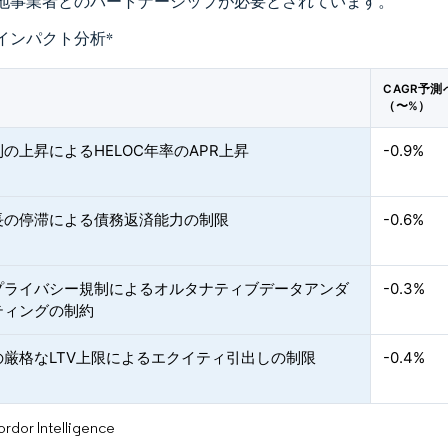
地事業者とのパートナーシップが必要とされています。
インパクト分析
*
CAGR予
（〜%）
の上昇によるHELOC年率のAPR上昇
-0.9%
長の停滞による債務返済能力の制限
-0.6%
プライバシー規制によるオルタナティブデータアンダ
-0.3%
ティングの制約
の厳格なLTV上限によるエクイティ引出しの制限
-0.4%
or Intelligence