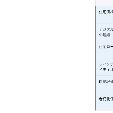
住宅価
デジタ
の短縮
住宅ロ
フィン
イティ
自動評
老朽化