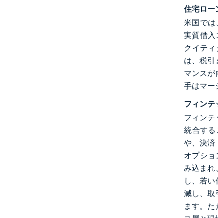
住宅ロー
米国では
実質借入
クイティ
は、税引
マンスが
手はマー
フィンテ
フィンテ
統合する
や、決済
オプション
み込まれ
し、若い
減し、取
ます。た