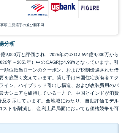
責事項:主要選手の並び順不同
市場分析
000万と評価され、2026年のUSD 3,594億4,000万から
2026年～2031年）中のCAGRは4.98%となっています。引
一順位抵当ローンのクーポン、および税制優遇された借
要を底堅く支えています。貸し手は米国住宅所有者エク
ットライン、ハイブリッド引出し構造、および改装費用のバ
最大シェアを維持している一方で、中国とインドが消費
普及を示しています。全地域にわたり、自動評価モデル
理コストを削減し、金利上昇局面においても価格競争を可