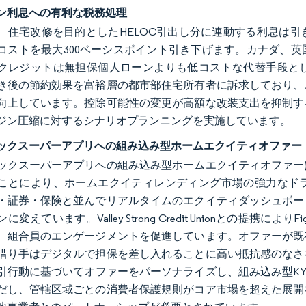
ン利息への有利な税務処理
、住宅改修を目的としたHELOC引出し分に連動する利息は
コストを最大300ベーシスポイント引き下げます。カナダ、
クレジットは無担保個人ローンよりも低コストな代替手段と
き後の節約効果を富裕層の都市部住宅所有者に訴求しており、
向上しています。控除可能性の変更が高額な改装支出を抑制す
ジン圧縮に対するシナリオプランニングを実施しています。
ックスーパーアプリへの組み込み型ホームエクイティオファー
ックスーパーアプリへの組み込み型ホームエクイティオファー
ことにより、ホームエクイティレンディング市場の強力なド
・証券・保険と並んでリアルタイムのエクイティダッシュボー
に変えています。Valley Strong Credit Unionとの提
、組合員のエンゲージメントを促進しています。オファーが既
借り手はデジタルで担保を差し入れることに高い抵抗感のなさ
引行動に基づいてオファーをパーソナライズし、組み込み型K
だし、管轄区域ごとの消費者保護規則がコア市場を超えた展開