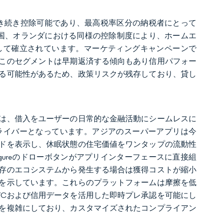
引き続き控除可能であり、最高税率区分の納税者にとって
英国、オランダにおける同様の控除制度により、ホームエ
して確立されています。マーケティングキャンペーンで
このセグメントは早期返済する傾向もあり信用パフォー
る可能性があるため、政策リスクが残存しており、貸し
は、借入をユーザーの日常的な金融活動にシームレスに
ライバーとなっています。アジアのスーパーアプリは今
ドを表示し、休眠状態の住宅価値をワンタップの流動性
携によりFigureのドローボタンがアプリインターフェースに直接組
存のエコシステムから発生する場合は獲得コストが縮小
を示しています。これらのプラットフォームは摩擦を低
YCおよび信用データを活用した即時プレ承認を可能にし
を複雑にしており、カスタマイズされたコンプライアン