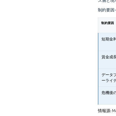
ス層と現
制約要因
制約要因
短期金利
賃金成
データ
ーライ
危機後
情報源: Mord