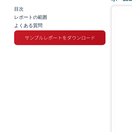
目次
市場規模とシェア
レポートの範囲
よくある質問
市場分析
トレンドとインサイト
セグメント分析
地理分析
競争環境
主要プレーヤー
業界の動向