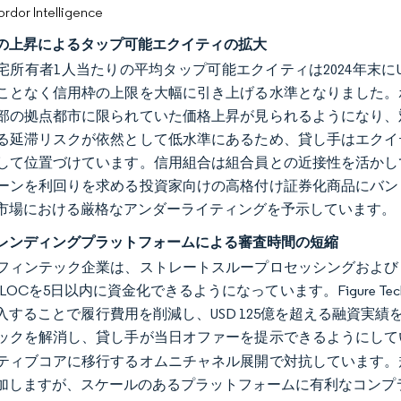
or Intelligence
の上昇によるタップ可能エクイティの拡大
所有者1人当たりの平均タップ可能エクイティは2024年末にUSD
ことなく信用枠の上限を大幅に引き上げる水準となりました。
部の拠点都市に限られていた価格上昇が見られるようになり、
る延滞リスクが依然として低水準にあるため、貸し手はエクイ
して位置づけています。信用組合は組合員との近接性を活かし
ーンを利回りを求める投資家向けの高格付け証券化商品にバン
市場における厳格なアンダーライティングを予示しています。
レンディングプラットフォームによる審査時間の短縮
フィンテック企業は、ストレートスループロセッシングおよびリ
LOCを5日以内に資金化できるようになっています。Figure Te
入することで履行費用を削減し、USD 125億を超える融資実績
ックを解消し、貸し手が当日オファーを提示できるようにして
ティブコアに移行するオムニチャネル展開で対抗しています。
加しますが、スケールのあるプラットフォームに有利なコンプ