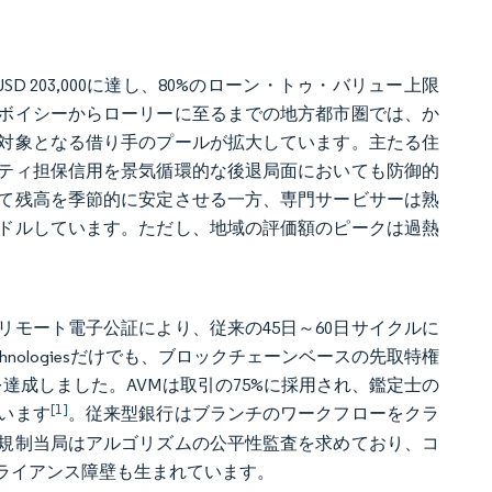
 203,000に達し、80%のローン・トゥ・バリュー上限
ボイシーからローリーに至るまでの地方都市圏では、か
対象となる借り手のプールが拡大しています。主たる住
ティ担保信用を景気循環的な後退局面においても防御的
て残高を季節的に安定させる一方、専門サービサーは熟
ドルしています。ただし、地域の評価額のピークは過熱
モート電子公証により、従来の45日～60日サイクルに
chnologiesだけでも、ブロックチェーンベースの先取特権
を達成しました。AVMは取引の75%に採用され、鑑定士の
[1]
います
。従来型銀行はブランチのワークフローをクラ
規制当局はアルゴリズムの公平性監査を求めており、コ
ライアンス障壁も生まれています。