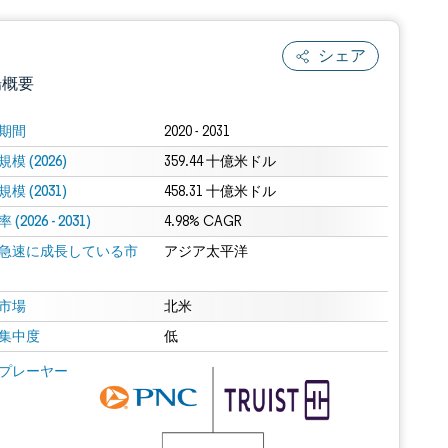
シェア
場概要
期間
2020 - 2031
模 (2026)
359.44 十億米ドル
模 (2031)
458.31 十億米ドル
(2026 - 2031)
4.98% CAGR
急速に成長している市
アジア太平洋
.0の表示が必要です。
市場
北米
集中度
低
 Mordor Intelligence。再利用にはCC BY 4.0の表示が必要です。
プレーヤー