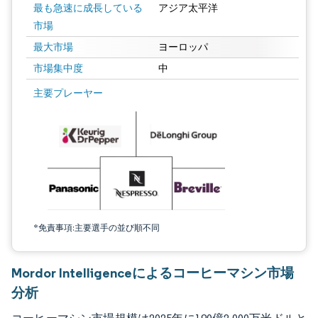
最も急速に成長している
アジア太平洋
市場
最大市場
ヨーロッパ
市場集中度
中
画像 © Mordor Intelligence。再利用にはCC BY 4.0の表示が必要です。
主要プレーヤー
*免責事項:主要選手の並び順不同
Mordor Intelligenceによるコーヒーマシン市場
分析