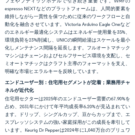
フェやブティックホテルで引き続き重要です。WMFの
espresso NEXTなどのプラットフォームは、人間的要素を
維持しながら一貫性を保つために従来のワークフローと自
動化を融合させています。Victoria Arduino Eagle Oneなど
のエネルギー最適化システムはエネルギー使用量を35%、
環境負荷を23%削減し、UNICの瞬間給湯はスケールを最小
化しメンテナンス間隔を延長します。フルオートマチック
マシンはチェーンおよびセルフサービス環境を支配し、セ
ミオートマチックはクラフト主導のフォーマットを支え、
明確な市場ヒエラルキーを反映しています。
エンドユーザー別：住宅用セグメントが定着；業務用チャ
ネルが近代化
住宅用セクターは2025年のエンドユーザー需要の67.90%を
占め、2031年にかけて年平均成長率6.20%が見込まれてい
ます。ドリップ、シングルカップ、豆からカップまで、エ
スプレッソシステムの強い家庭採用がこの成長を牽引して
います。Keurig Dr Pepperは2024年に1,040万台のブリュワ