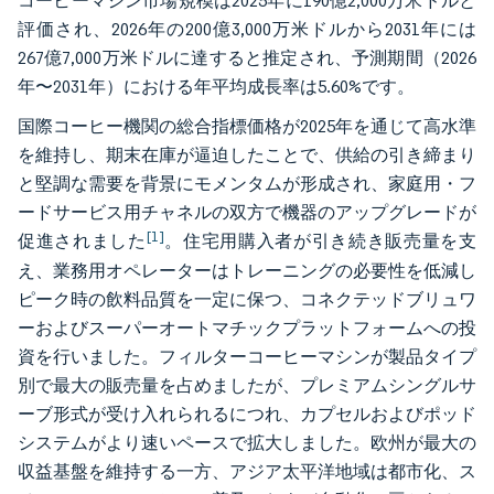
コーヒーマシン市場規模は2025年に190億2,000万米ドルと
評価され、2026年の200億3,000万米ドルから2031年には
267億7,000万米ドルに達すると推定され、予測期間（2026
年〜2031年）における年平均成長率は5.60%です。
国際コーヒー機関の総合指標価格が2025年を通じて高水準
を維持し、期末在庫が逼迫したことで、供給の引き締まり
と堅調な需要を背景にモメンタムが形成され、家庭用・フ
ードサービス用チャネルの双方で機器のアップグレードが
[1]
促進されました
。住宅用購入者が引き続き販売量を支
え、業務用オペレーターはトレーニングの必要性を低減し
ピーク時の飲料品質を一定に保つ、コネクテッドブリュワ
ーおよびスーパーオートマチックプラットフォームへの投
資を行いました。フィルターコーヒーマシンが製品タイプ
別で最大の販売量を占めましたが、プレミアムシングルサ
ーブ形式が受け入れられるにつれ、カプセルおよびポッド
システムがより速いペースで拡大しました。欧州が最大の
収益基盤を維持する一方、アジア太平洋地域は都市化、ス