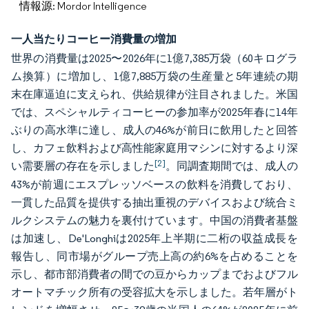
情報源: Mordor Intelligence
一人当たりコーヒー消費量の増加
世界の消費量は2025〜2026年に1億7,385万袋（60キログラ
ム換算）に増加し、1億7,885万袋の生産量と5年連続の期
末在庫逼迫に支えられ、供給規律が注目されました。米国
では、スペシャルティコーヒーの参加率が2025年春に14年
ぶりの高水準に達し、成人の46%が前日に飲用したと回答
し、カフェ飲料および高性能家庭用マシンに対するより深
[2]
い需要層の存在を示しました
。同調査期間では、成人の
43%が前週にエスプレッソベースの飲料を消費しており、
一貫した品質を提供する抽出重視のデバイスおよび統合ミ
ルクシステムの魅力を裏付けています。中国の消費者基盤
は加速し、De'Longhiは2025年上半期に二桁の収益成長を
報告し、同市場がグループ売上高の約6%を占めることを
示し、都市部消費者の間での豆からカップまでおよびフル
オートマチック所有の受容拡大を示しました。若年層がト