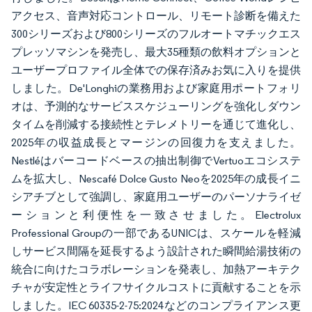
アクセス、音声対応コントロール、リモート診断を備えた
300シリーズおよび800シリーズのフルオートマチックエス
プレッソマシンを発売し、最大35種類の飲料オプションと
ユーザープロファイル全体での保存済みお気に入りを提供
しました。De'Longhiの業務用および家庭用ポートフォリ
オは、予測的なサービススケジューリングを強化しダウン
タイムを削減する接続性とテレメトリーを通じて進化し、
2025年の収益成長とマージンの回復力を支えました。
Nestléはバーコードベースの抽出制御でVertuoエコシステ
ムを拡大し、Nescafé Dolce Gusto Neoを2025年の成長イニ
シアチブとして強調し、家庭用ユーザーのパーソナライゼ
ーションと利便性を一致させました。Electrolux
Professional Groupの一部であるUNICは、スケールを軽減
しサービス間隔を延長するよう設計された瞬間給湯技術の
統合に向けたコラボレーションを発表し、加熱アーキテク
チャが安定性とライフサイクルコストに貢献することを示
しました。IEC 60335-2-75:2024などのコンプライアンス更