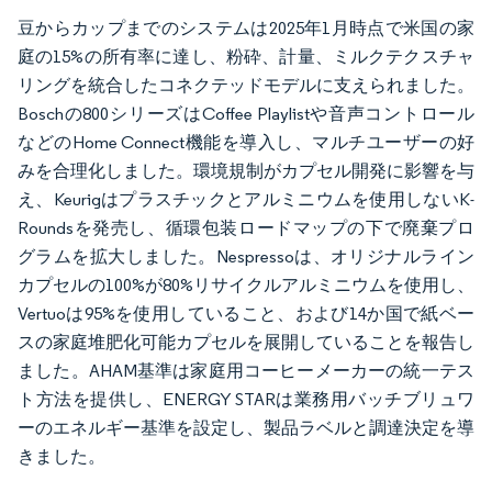
豆からカップまでのシステムは2025年1月時点で米国の家
庭の15%の所有率に達し、粉砕、計量、ミルクテクスチャ
リングを統合したコネクテッドモデルに支えられました。
Boschの800シリーズはCoffee Playlistや音声コントロール
などのHome Connect機能を導入し、マルチユーザーの好
みを合理化しました。環境規制がカプセル開発に影響を与
え、Keurigはプラスチックとアルミニウムを使用しないK-
Roundsを発売し、循環包装ロードマップの下で廃棄プロ
グラムを拡大しました。Nespressoは、オリジナルライン
カプセルの100%が80%リサイクルアルミニウムを使用し、
Vertuoは95%を使用していること、および14か国で紙ベー
スの家庭堆肥化可能カプセルを展開していることを報告し
ました。AHAM基準は家庭用コーヒーメーカーの統一テス
ト方法を提供し、ENERGY STARは業務用バッチブリュワ
ーのエネルギー基準を設定し、製品ラベルと調達決定を導
きました。