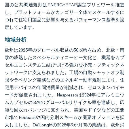
国の公共調達規則はENERGY STAR認定ブリュワーを推進
し、プラットフォームがカテゴリー全体でスケールするに
つれて住宅用製品に影響を与えるパフォーマンス基準を設
定しています。
地域分析
欧州は2025年のグローバル収益の38.60%を占め、北欧・南
欧の成熟したスペシャルティコーヒー文化と、機器をカプ
セルエコシステムに結びつける強力な小売・ブティックネ
ットワークに支えられました。工場の自動シャットオフ制
限やラベリング義務などのエネルギー効率規制により、住
宅用デバイスの年間消費量が削減され、ゼロスタンバイモ
ードが促進されました。Nespressoは2024年にアルミニウ
ムカプセルの35%のグローバルリサイクル率を達成し、広
範な回収カバレッジに支えられ、英国やドイツなどの主要
市場でPodbackや国内分別スキームが廃棄オプションを拡
大しました。De'Longhiの2025年9か月間の業績は、欧州消