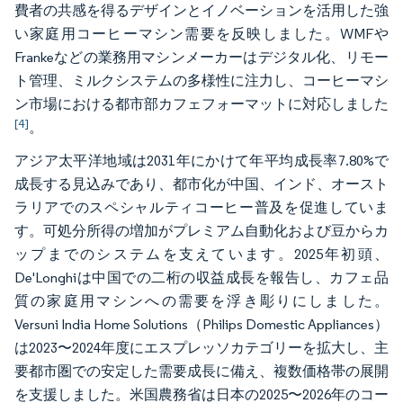
費者の共感を得るデザインとイノベーションを活用した強
い家庭用コーヒーマシン需要を反映しました。WMFや
Frankeなどの業務用マシンメーカーはデジタル化、リモー
ト管理、ミルクシステムの多様性に注力し、コーヒーマシ
ン市場における都市部カフェフォーマットに対応しました
[4]
。
アジア太平洋地域は2031年にかけて年平均成長率7.80%で
成長する見込みであり、都市化が中国、インド、オースト
ラリアでのスペシャルティコーヒー普及を促進していま
す。可処分所得の増加がプレミアム自動化および豆からカ
ップまでのシステムを支えています。2025年初頭、
De'Longhiは中国での二桁の収益成長を報告し、カフェ品
質の家庭用マシンへの需要を浮き彫りにしました。
Versuni India Home Solutions（Philips Domestic Appliances）
は2023〜2024年度にエスプレッソカテゴリーを拡大し、主
要都市圏での安定した需要成長に備え、複数価格帯の展開
を支援しました。米国農務省は日本の2025〜2026年のコー