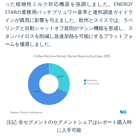
った植物性ミルク対応機器を強調しました。ENERGY
STARの業務用バッチブリュワー基準と連邦調達ガイドラ
インが購買に影響を与えました。欧州とスイスでは、ラベ
リングと自動シャットオフ規則がマシン機能を形成し、ス
タンバイロスを削減し急速加熱を可能にするプラットフォ
ームを優遇しました。
注記: 全セグメントのセグメントシェアはレポート購入時
画像 © Mordor Intelligence。再利用にはCC BY 4.0の表示が必要です。
に入手可能