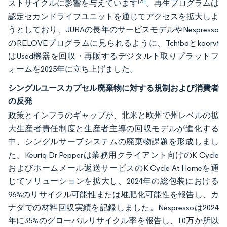
[3]
ストサイクルに影響を与えています
。再生プログラムは
認定セカンドライフユニットを通じてアクセスを拡大しよ
うとしており、JURAの長年のサービスモデルやNespresso
のRELOVEプログラムに見られるように、Tchiboとkoorvi
はUsed機器を回収・再販するデジタル下取りプラットフ
ォームを2025年に立ち上げました。
シングルユースカプセル廃棄物に対する規制および消費者
の反発
政策とインフラのギャップが、北米と欧州で州レベルの拡
大生産者責任制度と生産者主導の回収モデルが進化する
中、シングルサーブシステムの廃棄物課題を形成しまし
た。Keurig Dr Pepperは業務用クライアント向けのK Cycle
およびホームメール返送サービスのK Cycle At Homeを通
じてソリューションを拡大し、2024年の総包装における
96%のリサイクル可能性または堆肥化可能性を報告し、カ
ナダでの材料回収実績を記録しました。Nespressoは2024
年に35%のグローバルリサイクル率を報告し、10万か所以