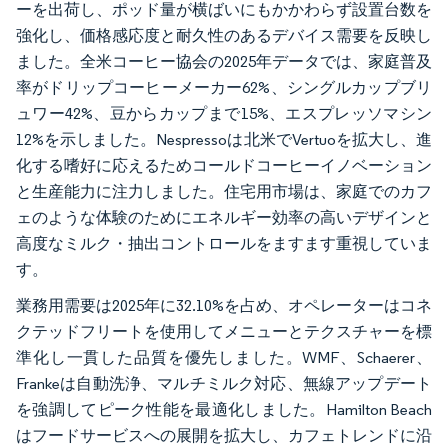
ーを出荷し、ポッド量が横ばいにもかかわらず設置台数を
強化し、価格感応度と耐久性のあるデバイス需要を反映し
ました。全米コーヒー協会の2025年データでは、家庭普及
率がドリップコーヒーメーカー62%、シングルカップブリ
ュワー42%、豆からカップまで15%、エスプレッソマシン
12%を示しました。Nespressoは北米でVertuoを拡大し、進
化する嗜好に応えるためコールドコーヒーイノベーション
と生産能力に注力しました。住宅用市場は、家庭でのカフ
ェのような体験のためにエネルギー効率の高いデザインと
高度なミルク・抽出コントロールをますます重視していま
す。
業務用需要は2025年に32.10%を占め、オペレーターはコネ
クテッドフリートを使用してメニューとテクスチャーを標
準化し一貫した品質を優先しました。WMF、Schaerer、
Frankeは自動洗浄、マルチミルク対応、無線アップデート
を強調してピーク性能を最適化しました。Hamilton Beach
はフードサービスへの展開を拡大し、カフェトレンドに沿