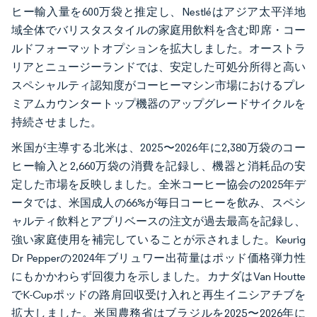
ヒー輸入量を600万袋と推定し、Nestléはアジア太平洋地
域全体でバリスタスタイルの家庭用飲料を含む即席・コー
ルドフォーマットオプションを拡大しました。オーストラ
リアとニュージーランドでは、安定した可処分所得と高い
スペシャルティ認知度がコーヒーマシン市場におけるプレ
ミアムカウンタートップ機器のアップグレードサイクルを
持続させました。
米国が主導する北米は、2025〜2026年に2,380万袋のコー
ヒー輸入と2,660万袋の消費を記録し、機器と消耗品の安
定した市場を反映しました。全米コーヒー協会の2025年デ
ータでは、米国成人の66%が毎日コーヒーを飲み、スペシ
ャルティ飲料とアプリベースの注文が過去最高を記録し、
強い家庭使用を補完していることが示されました。Keurig
Dr Pepperの2024年ブリュワー出荷量はポッド価格弾力性
にもかかわらず回復力を示しました。カナダはVan Houtte
でK-Cupポッドの路肩回収受け入れと再生イニシアチブを
拡大しました。米国農務省はブラジルを2025〜2026年に