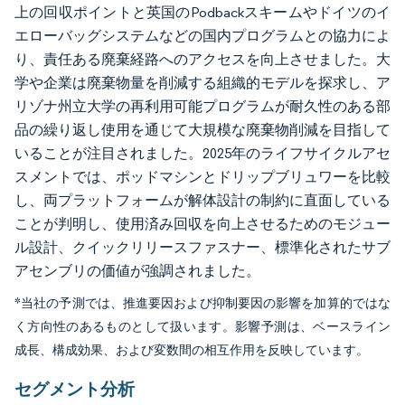
上の回収ポイントと英国のPodbackスキームやドイツのイ
エローバッグシステムなどの国内プログラムとの協力によ
り、責任ある廃棄経路へのアクセスを向上させました。大
学や企業は廃棄物量を削減する組織的モデルを探求し、ア
リゾナ州立大学の再利用可能プログラムが耐久性のある部
品の繰り返し使用を通じて大規模な廃棄物削減を目指して
いることが注目されました。2025年のライフサイクルアセ
スメントでは、ポッドマシンとドリップブリュワーを比較
し、両プラットフォームが解体設計の制約に直面している
ことが判明し、使用済み回収を向上させるためのモジュー
ル設計、クイックリリースファスナー、標準化されたサブ
アセンブリの価値が強調されました。
*当社の予測では、推進要因および抑制要因の影響を加算的ではな
く方向性のあるものとして扱います。影響予測は、ベースライン
成長、構成効果、および変数間の相互作用を反映しています。
セグメント分析