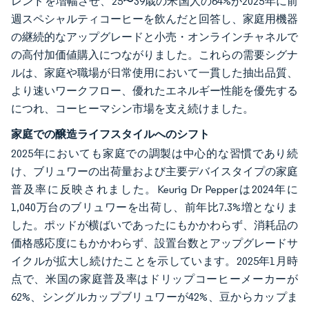
レンドを増幅させ、25〜39歳の米国人の64%が2025年に前
週スペシャルティコーヒーを飲んだと回答し、家庭用機器
の継続的なアップグレードと小売・オンラインチャネルで
の高付加価値購入につながりました。これらの需要シグナ
ルは、家庭や職場が日常使用において一貫した抽出品質、
より速いワークフロー、優れたエネルギー性能を優先する
につれ、コーヒーマシン市場を支え続けました。
家庭での醸造ライフスタイルへのシフト
2025年においても家庭での調製は中心的な習慣であり続
け、ブリュワーの出荷量および主要デバイスタイプの家庭
普及率に反映されました。Keurig Dr Pepperは2024年に
1,040万台のブリュワーを出荷し、前年比7.3%増となりま
した。ポッドが横ばいであったにもかかわらず、消耗品の
価格感応度にもかかわらず、設置台数とアップグレードサ
イクルが拡大し続けたことを示しています。2025年1月時
点で、米国の家庭普及率はドリップコーヒーメーカーが
62%、シングルカップブリュワーが42%、豆からカップま