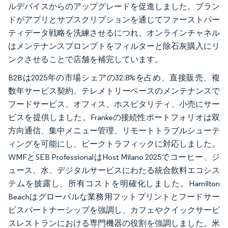
ルデバイスからのアップグレードを促進しました。ブラン
ドがアプリとサブスクリプションを通じてファーストパー
ティデータ戦略を洗練させるにつれ、オンラインチャネル
はメンテナンスプロンプトをフィルターと除石灰購入にリ
ンクさせることで店舗を補完しています。
B2Bは2025年の市場シェアの32.8%を占め、直接販売、複
数年サービス契約、テレメトリーベースのメンテナンスで
フードサービス、オフィス、ホスピタリティ、小売にサー
ビスを提供しました。Frankeの接続性ポートフォリオは双
方向通信、集中メニュー管理、リモートトラブルシューテ
ィングを可能にし、ピークトラフィックに対応しました。
WMFとSEB ProfessionalはHost Milano 2025でコーヒー、ジ
ュース、水、デジタルサービスにわたる統合飲料エコシス
テムを披露し、所有コストを明確化しました。Hamilton
Beachはグローバルな業務用フットプリントとフードサー
ビスパートナーシップを強調し、カフェやクイックサービ
スレストランにおける専門機器の役割を強調しました。米