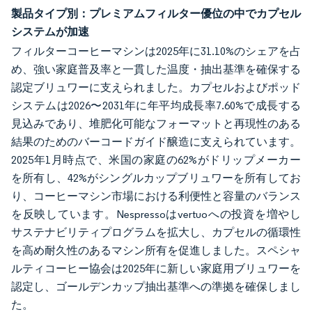
製品タイプ別：プレミアムフィルター優位の中でカプセル
システムが加速
フィルターコーヒーマシンは2025年に31.10%のシェアを占
め、強い家庭普及率と一貫した温度・抽出基準を確保する
認定ブリュワーに支えられました。カプセルおよびポッド
システムは2026〜2031年に年平均成長率7.60%で成長する
見込みであり、堆肥化可能なフォーマットと再現性のある
結果のためのバーコードガイド醸造に支えられています。
2025年1月時点で、米国の家庭の62%がドリップメーカー
を所有し、42%がシングルカップブリュワーを所有してお
り、コーヒーマシン市場における利便性と容量のバランス
を反映しています。Nespressoはvertuoへの投資を増やし
サステナビリティプログラムを拡大し、カプセルの循環性
を高め耐久性のあるマシン所有を促進しました。スペシャ
ルティコーヒー協会は2025年に新しい家庭用ブリュワーを
認定し、ゴールデンカップ抽出基準への準拠を確保しまし
た。