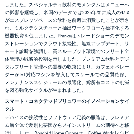
しました。スペシャルティ飲料のモメンタムはメニューへ
の影響を継続し、米国のデータでは2025年春に成人の43%
がエスプレッソベースの飲料を前週に消費したことが示さ
れ、ミルクテクスチャーと抽出ワークフローを標準化する
機器投資を促しました。Frankeはトレードショーのデモン
ストレーションでクラウド接続性、無線アップデート、リ
モート診断を強調し、高スループット環境でのフリート全
体管理の戦略的役割を示しました。プレミアム飲料とデジ
タルフリート管理への需要の収束により、カフェオペレー
ターがIoT対応マシンを導入してスケールでの品質確保、
メンテナンススケジュールの最適化、総所有コストの削減
を図る強化サイクルが生まれました。
スマート・コネクテッドブリュワーのイノベーションサイ
クル
デバイスの接続性とソフトウェア定義の醸造は、プレミア
ム層全体で差別化要因からメインストリームの期待へと移
行しました。BoschはHome Connect、Coffee Worldレシピ