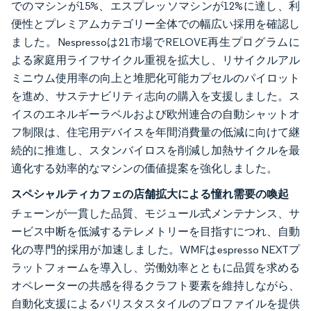
でのマシンが15%、エスプレッソマシンが12%に達し、利
便性とプレミアムカテゴリー全体での幅広い採用を確認し
ました。Nespressoは21市場でRELOVE再生プログラムに
よる家庭用ライフサイクル重視を拡大し、リサイクルアル
ミニウム使用率の向上と堆肥化可能カプセルのパイロット
を進め、サステナビリティ志向の購入を支援しました。ス
イスのエネルギーラベルおよび欧州連合の自動シャットオ
フ制限は、住宅用デバイスを年間消費量の低減に向けて継
続的に推進し、スタンバイロスを削減し加熱サイクルを最
適化する効率的なマシンの価値提案を強化しました。
スペシャルティカフェの店舗拡大による憧れ需要の喚起
チェーンが一貫した品質、モジュール式メンテナンス、サ
ービス中断を低減するテレメトリーを目指すにつれ、自動
化の専門的採用が加速しました。WMFはespresso NEXTプ
ラットフォームを導入し、労働効率とともに品質を求める
オペレーターの共感を得るクラフト要素を維持しながら、
自動化支援によるバリスタスタイルのプロファイルを提供