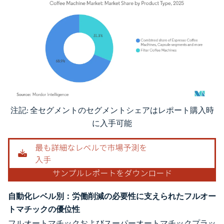
注記: 全セグメントのセグメントシェアはレポート購入時
画像 © Mordor Intelligence。再利用にはCC BY 4.0の表示が必要です。
に入手可能
自動化レベル別：労働削減の必要性に支えられたフルオー
トマチックの優位性
フルオートマチックおよびスーパーオートマチックプラッ