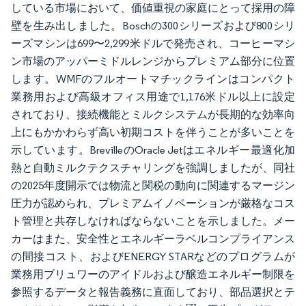
している市場において、価値重視の家庭にとって採用の障
壁を生み出しました。Boschの300シリーズおよび800シリ
ーズマシンは699〜2,299米ドルで発売され、コーヒーマシ
ン市場のアッパーミドルレンジからプレミアム部分に位置
します。WMFのフルオートマチックラインはコンパクト
業務用および高級オフィス用途で1,176米ドル以上に設定
されており、接続機能とミルクシステムが長期的な効率向
上にもかかわらず高い初期コストを伴うことが多いことを
示しています。BrevilleのOracle Jetはエネルギー最適化加
熱と自動ミルクテクスチャリングを強調しましたが、同社
の2025年度開示では物流と関税の動向に関連するマージン
圧力が認められ、プレミアムイノベーションが厳格なコス
ト管理と共存しなければならないことを示しました。メー
カーはまた、安全性とエネルギーラベルコンプライアンス
の間接コスト、およびENERGY STARなどのプログラムが
業務用ブリュワーのアイドルおよび醸造エネルギー制限を
参照するデータと報告義務に直面しており、部品選択とテ