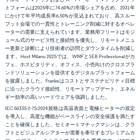
トフォームは2025年に74.60%の市場シェアを占め、2031年
にかけて年平均成長率6.50%が見込まれており、高スルー
プット会場での一貫性とトレーニング削減に対するオペレ
ーターの需要に支えられています。業務用フリートはモジ
ュール式のサービス性と接続性を優先し、リモートメニュ
ー更新と診断により技術者の訪問とダウンタイムを削減し
ます。Host Milano 2025では、WMFとSEB Professionalがカ
フェ、ホスピタリティ、オフィス、小売向けのクロスブラ
ンドソリューションを提供するデジタルプラットフォーム
を披露しました。Frankeはコストとサステナビリティ目標
に沿ったクラウド接続性、リモートアップデート、エネル
ギー効率の高いハードウェアを強調しました。
IEC 60335-2-75:2024規格は高温表面と電極ヒーターの規定
を導入し、高度な機能がベースラインの安全保護を満たす
ことを確保しました。セミオートマチックマシンは、クラ
フトとビジュアルシアターが需要を牽引するプレミアムカ