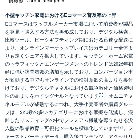
情報源: Mordor Intelligence
小型キッチン家電におけるEコマース普及率の上昇
Eコマースはワッフルメーカー市場において消費者が製品
を発見・購入する方法を再形成しており、デジタル検索、
比較ツール、ピークギフティング期における迅速な配送に
より、オンラインマーケットプレイスはカテゴリー全体よ
りも速くシェアを拡大しています。キッチン・ホーム家電
のトラフィックとエンゲージメントのトレンドは2026年初
頭に強い訪問者数の増加を示しており、コンバージョン率
が変動する中でもオンラインでの検討意欲の高まりを裏付
けており、デジタルチャネルにおける競争激化と価格透明
[1]
性の高まりを示すシグナルとなっています
。オムニチャ
ネルモデルが成熟するにつれ、大手小売業者や購買グルー
プは、SKU数の多いカテゴリーにおける摩擦を低減し、混
雑したリスティングの中でプレミアム機能を際立たせる没
[2]
入型の製品教育・可視化ツールを標準化しています
。フ
ァーストパーティデータ、購入後コンテンツ、アクセサリ