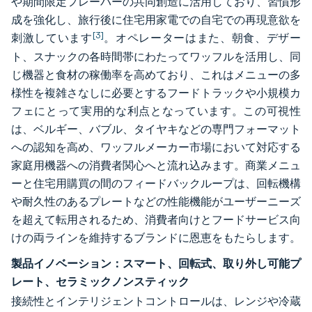
や期間限定フレーバーの共同創造に活用しており、習慣形
成を強化し、旅行後に住宅用家電での自宅での再現意欲を
[3]
刺激しています
。オペレーターはまた、朝食、デザー
ト、スナックの各時間帯にわたってワッフルを活用し、同
じ機器と食材の稼働率を高めており、これはメニューの多
様性を複雑さなしに必要とするフードトラックや小規模カ
フェにとって実用的な利点となっています。この可視性
は、ベルギー、バブル、タイヤキなどの専門フォーマット
への認知を高め、ワッフルメーカー市場において対応する
家庭用機器への消費者関心へと流れ込みます。商業メニュ
ーと住宅用購買の間のフィードバックループは、回転機構
や耐久性のあるプレートなどの性能機能がユーザーニーズ
を超えて転用されるため、消費者向けとフードサービス向
けの両ラインを維持するブランドに恩恵をもたらします。
製品イノベーション：スマート、回転式、取り外し可能プ
レート、セラミックノンスティック
接続性とインテリジェントコントロールは、レンジや冷蔵