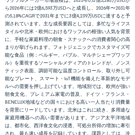
ワッフルメーカー市場規模は、2025年の2億5,283万USDか
ら2026年には2億6,593万USDへと成長し、2026年〜2031年
の5.18%CAGRで2031年までに3億4,239万USDに達すると予
測されています。主な成長要因としては、多忙なライフス
タイルや北米・欧州におけるワッフルの根強い人気を背景
に、手軽な家庭料理の朝食・スナックへの消費者関心の高
まりが挙げられます。フォトジェニックでカスタマイズ可
能な食品（例：ベルギー、バブル、マルチシェープワッフ
ル）を重視するソーシャルメディアのトレンドが、ノンス
ティック表面、調節可能な温度コントロール、取り外し可
能なプレート、スマート・IoT機能を備えた革新的なモデ
ルへの需要を押し上げています。地域別では、欧州が強い
朝食文化、プレミアム家電の普及、ドイツ・フランス・
BENELUX地域などの国々における高い一人当たり消費量
を背景にリードしています。北米はこれに続き、多用途な
家庭用機器への高い需要があります。アジア太平洋地域
は、都市化、西洋食文化の浸透、可処分所得の増加に牽引
され、最も速い成長を記録しています。課題としては、冷