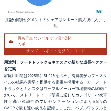
注記: 個別セグメントのシェアはレポート購入後に入手可
画像 © Mordor Intelligence。再利用にはCC BY 4.0の表示が必要です。
能
用途別：フードトラック＆キオスクが新たな成長ベクター
を定義
家庭用用途は2025年に51.02%を占め、消費者がカフェスタ
イルの結果を素早く提供する家電を採用する一方、フード
トラックとキオスクはワッフルメーカー市場規模の比較に
おいて、ストリートフード環境に適したカテゴリーの携帯
性と高い視認性のプレゼンテーションにより5.63%の
CAGRで最も速い成長を記録しました。バブルワッフルと