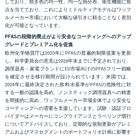
しており、焼き色の均一性、均一な熱分布、衛生機能に焦
点を当てており、これによりミドルティアモデルはワッフ
ルメーカー市場において大幅な値引きに頼ることなく差別
化が可能となっています。
PFASの段階的廃止がより安全なコーティングへのアップ
グレードとプレミアム化を促進
欧州化学物質庁は2025年にPFASの普遍的制限提案を更新
し、科学委員会の意見は2026年末までに予定されており、
調理器具・家電ブランドにEU市場向けのPFASフリー戦略
を確定させる移行期間が設けられています。米国では、
2024年に最終決定された飲料水基準がPFASの危険性に対
する一般の認識を高め、ノンスティック調理器具への精査
を間接的に高め、ワッフルメーカー市場全体でより安全な
コーティングへの需要を支援しています。試験・認証プロ
バイダーはメーカーにコンプライアンスとラベリング慣行
についてアドバイスしており、定期的な規制更新がプレミ
アムおよびマスセグメントのポートフォリオ計画に影響す