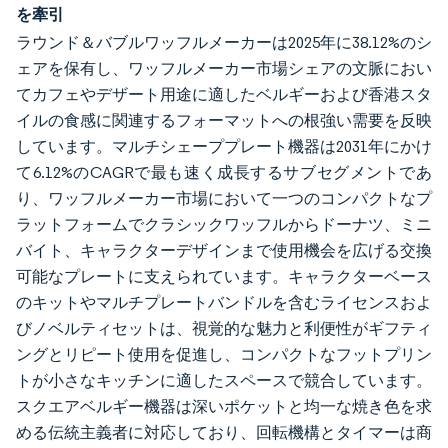
を牽引
ラウンド＆バブルワッフルメーカーは2025年に38.12%のシ
ェアを保有し、ワッフルメーカー市場シェアの文脈におい
てカフェやデザート用途に適したベルギーおよび香港スタ
イルの食感に関連するフォーマットへの根強い需要を反映
しています。マルチシェーププレート機器は2031年にかけ
て6.12%のCAGRで最も速く成長するサブセグメントであ
り、ワッフルメーカー市場において一つのコンパクトなプ
ラットフォームでクラシックワッフルからドーナツ、ミニ
バイト、キャラクターデザインまで使用機会を広げる交換
可能なプレートに支えられています。キャラクターベース
のキットやマルチプレートバンドルを含むライセンスおよ
びノベルティセットは、視覚的な魅力と利便性がギフティ
ングとリピート使用を促進し、コンパクトなフットプリン
トが小さなキッチンに適したスペースで競合しています。
スクエアベルギー機器は深いポケットと均一な焼き色を求
める伝統主義者に対応しており、回転機構とタイマーは商