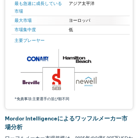
最も急速に成長している
アジア太平洋
市場
最大市場
ヨーロッパ
市場集中度
低
画像 © Mordor Intelligence。再利用にはCC BY 4.0の表示が必要です。
主要プレーヤー
*免責事項:主要選手の並び順不同
Mordor Intelligenceによるワッフルメーカー市
場分析