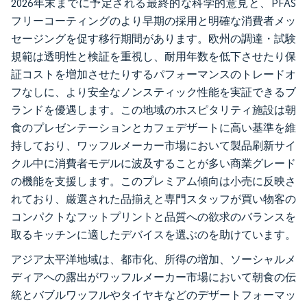
2026年末までに予定される最終的な科学的意見と、PFAS
フリーコーティングのより早期の採用と明確な消費者メッ
セージングを促す移行期間があります。欧州の調達・試験
規範は透明性と検証を重視し、耐用年数を低下させたり保
証コストを増加させたりするパフォーマンスのトレードオ
フなしに、より安全なノンスティック性能を実証できるブ
ランドを優遇します。この地域のホスピタリティ施設は朝
食のプレゼンテーションとカフェデザートに高い基準を維
持しており、ワッフルメーカー市場において製品刷新サイ
クル中に消費者モデルに波及することが多い商業グレード
の機能を支援します。このプレミアム傾向は小売に反映さ
れており、厳選された品揃えと専門スタッフが買い物客の
コンパクトなフットプリントと品質への欲求のバランスを
取るキッチンに適したデバイスを選ぶのを助けています。
アジア太平洋地域は、都市化、所得の増加、ソーシャルメ
ディアへの露出がワッフルメーカー市場において朝食の伝
統とバブルワッフルやタイヤキなどのデザートフォーマッ