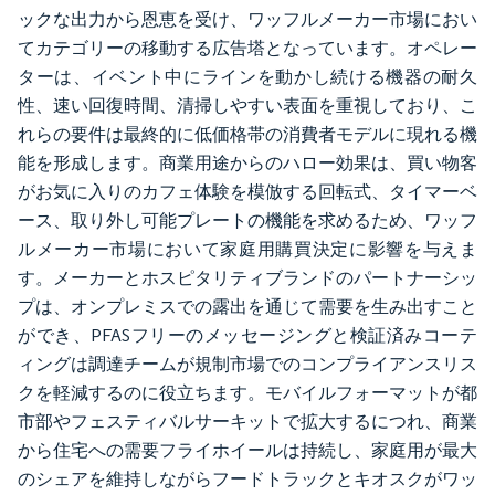
ックな出力から恩恵を受け、ワッフルメーカー市場におい
てカテゴリーの移動する広告塔となっています。オペレー
ターは、イベント中にラインを動かし続ける機器の耐久
性、速い回復時間、清掃しやすい表面を重視しており、こ
れらの要件は最終的に低価格帯の消費者モデルに現れる機
能を形成します。商業用途からのハロー効果は、買い物客
がお気に入りのカフェ体験を模倣する回転式、タイマーベ
ース、取り外し可能プレートの機能を求めるため、ワッフ
ルメーカー市場において家庭用購買決定に影響を与えま
す。メーカーとホスピタリティブランドのパートナーシッ
プは、オンプレミスでの露出を通じて需要を生み出すこと
ができ、PFASフリーのメッセージングと検証済みコーテ
ィングは調達チームが規制市場でのコンプライアンスリス
クを軽減するのに役立ちます。モバイルフォーマットが都
市部やフェスティバルサーキットで拡大するにつれ、商業
から住宅への需要フライホイールは持続し、家庭用が最大
のシェアを維持しながらフードトラックとキオスクがワッ