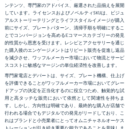
ンテンツ、専門家のアドバイス、厳選された品揃えを展開
しています。ライセンスおよびノベルティSKUは、ビジュ
アルストーリーテリングとライフスタイルイメージが購入
前にサイズ、プレートパターン、清掃手順を明確にするこ
とでコンバージョンを高めるEコマースカテゴリーの発見
的性質から恩恵を受けます。レシピとアクセサリーを通じ
た購入後のエンゲージメントはリピート販売を促進し返品
を減少させ、ワッフルメーカー市場において物流とサービ
スコストに敏感なマージンの単位経済性を改善します。
専門家電店とデパートは、サイズ、プレート機構、仕上げ
を評価できることがワッフルメーカー市場においてグレー
ドアップの決定を正当化するのに役立つため、触覚的な試
用と高タッチな販売において依然として関連性を持ちま
す。しかし、方向性は明確であり、最終的な購入が店舗で
行われる場合でもデジタルでの発見がリードしており、こ
れはブランドと小売業者にとってオムニチャネルオーケス
トレーションが引き続き重要な能力であることを意味しま