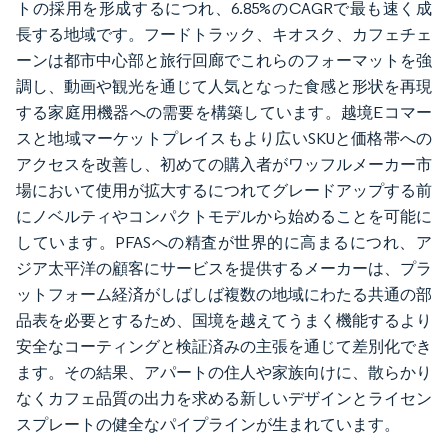
トの採用を形成するにつれ、6.85%のCAGRで最も速く成
長する地域です。フードトラック、キオスク、カフェチェ
ーンは都市中心部と旅行回廊でこれらのフォーマットを強
調し、動画や観光を通じて人気となった食感と形状を再現
する家庭用機器への需要を構築しています。越境Eコマー
スと地域マーケットプレイスもより広いSKUと価格帯への
アクセスを改善し、初めての購入者がワッフルメーカー市
場において使用が拡大するにつれてグレードアップする前
にノベルティやコンパクトモデルから始めることを可能に
しています。PFASへの精査が世界的に高まるにつれ、ア
ジア太平洋の顧客にサービスを提供するメーカーは、プラ
ットフォーム経済がしばしば複数の地域にわたる共通の部
品表を必要とするため、国境を越えてうまく機能するより
安全なコーティングと検証済みの主張を通じて差別化でき
ます。その結果、アパートの住人や家族向けに、散らかり
なくカフェ品質の出力を求める新しいデザインとライセン
スプレートの健全なパイプラインが生まれています。