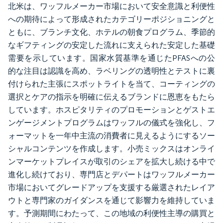
北米は、ワッフルメーカー市場において安全意識と利便性
への期待によって形成されたカテゴリーポジショニングと
ともに、ブランチ文化、ホテルの朝食プログラム、季節的
なギフティングの安定した流れに支えられた安定した基礎
需要を示しています。国家水質基準を通じたPFASへの公
的な注目は認識を高め、ラベリングの透明性とテストに裏
付けられた主張にスポットライトを当て、コーティングの
選択とケアの指示を明確に伝えるブランドに恩恵をもたら
しています。ホスピタリティのプロモーションとゲストエ
ンゲージメントプログラムはワッフルの儀式を強化し、フ
ォーマットを一年中主流の消費者に見えるようにするソー
シャルコンテンツを作成します。小売ミックスはオンライ
ンマーケットプレイスが取引のシェアを拡大し続ける中で
進化し続けており、専門店とデパートはワッフルメーカー
市場においてグレードアップを支援する厳選されたレイア
ウトと専門家のガイダンスを通じて影響力を維持していま
す。予測期間にわたって、この地域の利便性主導の購買と