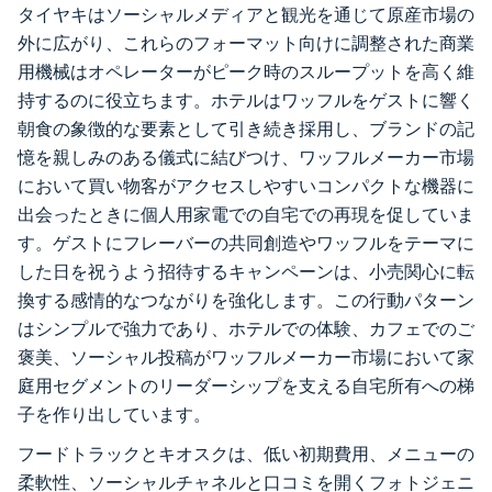
タイヤキはソーシャルメディアと観光を通じて原産市場の
外に広がり、これらのフォーマット向けに調整された商業
用機械はオペレーターがピーク時のスループットを高く維
持するのに役立ちます。ホテルはワッフルをゲストに響く
朝食の象徴的な要素として引き続き採用し、ブランドの記
憶を親しみのある儀式に結びつけ、ワッフルメーカー市場
において買い物客がアクセスしやすいコンパクトな機器に
出会ったときに個人用家電での自宅での再現を促していま
す。ゲストにフレーバーの共同創造やワッフルをテーマに
した日を祝うよう招待するキャンペーンは、小売関心に転
換する感情的なつながりを強化します。この行動パターン
はシンプルで強力であり、ホテルでの体験、カフェでのご
褒美、ソーシャル投稿がワッフルメーカー市場において家
庭用セグメントのリーダーシップを支える自宅所有への梯
子を作り出しています。
フードトラックとキオスクは、低い初期費用、メニューの
柔軟性、ソーシャルチャネルと口コミを開くフォトジェニ