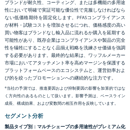
ブランドが耐久性、コーティング、または多機能の多用途
性において明確で実証可能な優位性で克服しなければなら
ない低価格期待を固定化します。PFASコンプライアンス
が材料・試験コストを増加させるにつれ、価格感度の高い
買い物客はブランドなし輸入品に流れるか購入を延期する
可能性があり、既存企業はコンプライアンスや製品の完全
性を犠牲にすることなく品揃え戦略を洗練させ価値を強調
する必要があります。最終的な結果は、ワッフルメーカー
市場においてアタッチメント率を高めマージンを保護する
プラットフォームベースのエコシステムと、運営効率およ
び的を絞ったプロモーションへの継続的な注力です。
*当社の予測では、推進要因および抑制要因の影響を加算的ではな
く方向性のあるものとして扱います。影響予測は、ベースライン
成長、構成効果、および変数間の相互作用を反映しています。
セグメント分析
製品タイプ別：マルチシェープの多用途性がプレミアム化