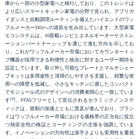
庫から一部の小型家電へと移行しており、このトレンドは
より広いスマートキッチン家電の分野で見られ、アプリガ
イダンスと自動調理ルーティンを備えたハイエンドのワッ
フルメーカーSKUへの道筋を生み出しています。大型家電
エコシステムは、AI搭載レシピとエネルギーオーケストレ
ーションパートナーシップを通じて進む方向を示してお
り、これがワッフルメーカー市場においてカウンタートッ
プ機器が採用できる利便性と統合に対するユーザー期待を
設定しています。取り外し可能なプレートとマルチシェー
プキットは多用途性と清掃のしやすさを支援し、頻繁な使
用への障壁を低減し、小さなキッチンに適したコンパクト
でモジュール式のデザインへの消費者関心と一致していま
[4]
す
。PFASフリーとして宣伝されるセラミックノンステ
ィックは、規制の加速とともに普及が進んでおり、ブラン
ドはワッフルメーカー市場における価格帯の正当化に役立
つ熱安全性の検証とコーティングの主張を強調していま
す。イノベーションの方向性は派手さよりも実用性を重視