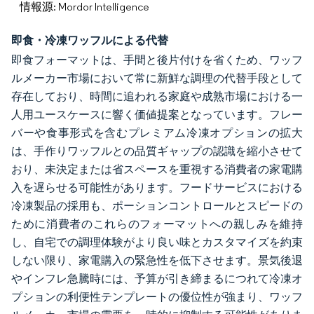
情報源: Mordor Intelligence
即食・冷凍ワッフルによる代替
即食フォーマットは、手間と後片付けを省くため、ワッフ
ルメーカー市場において常に新鮮な調理の代替手段として
存在しており、時間に追われる家庭や成熟市場における一
人用ユースケースに響く価値提案となっています。フレー
バーや食事形式を含むプレミアム冷凍オプションの拡大
は、手作りワッフルとの品質ギャップの認識を縮小させて
おり、未決定または省スペースを重視する消費者の家電購
入を遅らせる可能性があります。フードサービスにおける
冷凍製品の採用も、ポーションコントロールとスピードの
ために消費者のこれらのフォーマットへの親しみを維持
し、自宅での調理体験がより良い味とカスタマイズを約束
しない限り、家電購入の緊急性を低下させます。景気後退
やインフレ急騰時には、予算が引き締まるにつれて冷凍オ
プションの利便性テンプレートの優位性が強まり、ワッフ