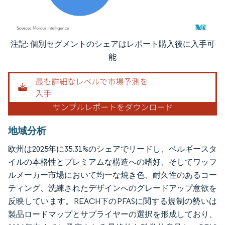
注記: 個別セグメントのシェアはレポート購入後に入手可
画像 © Mordor Intelligence。再利用にはCC BY 4.0の表示が必要です。
能
地域分析
欧州は2025年に35.31%のシェアでリードし、ベルギースタ
イルの本格性とプレミアムな構造への嗜好、そしてワッフ
ルメーカー市場において均一な焼き色、耐久性のあるコー
ティング、洗練されたデザインへのグレードアップ意欲を
反映しています。REACH下のPFASに関する規制の勢いは
製品ロードマップとサプライヤーの選択を形成しており、