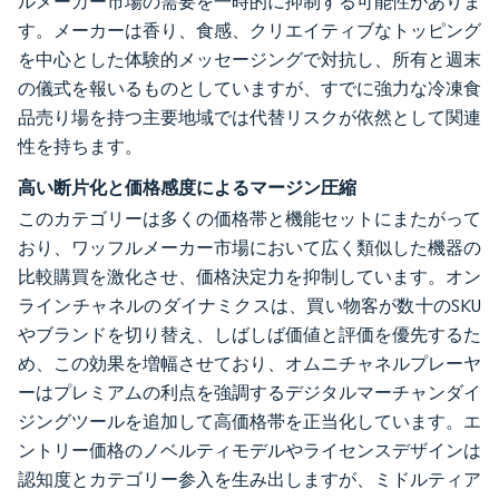
ルメーカー市場の需要を一時的に抑制する可能性がありま
す。メーカーは香り、食感、クリエイティブなトッピング
を中心とした体験的メッセージングで対抗し、所有と週末
の儀式を報いるものとしていますが、すでに強力な冷凍食
品売り場を持つ主要地域では代替リスクが依然として関連
性を持ちます。
高い断片化と価格感度によるマージン圧縮
このカテゴリーは多くの価格帯と機能セットにまたがって
おり、ワッフルメーカー市場において広く類似した機器の
比較購買を激化させ、価格決定力を抑制しています。オン
ラインチャネルのダイナミクスは、買い物客が数十のSKU
やブランドを切り替え、しばしば価値と評価を優先するた
め、この効果を増幅させており、オムニチャネルプレーヤ
ーはプレミアムの利点を強調するデジタルマーチャンダイ
ジングツールを追加して高価格帯を正当化しています。エ
ントリー価格のノベルティモデルやライセンスデザインは
認知度とカテゴリー参入を生み出しますが、ミドルティア