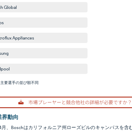
h Global
ips
troflux Appliances
sung
lpool
:主要選手の並び順不同
画像 © M
業界動向
年4月、Boschはカリフォルニア州ローズビルのキャンパスを含むTS