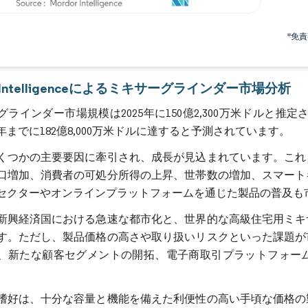
画像 © Mordor Intelligence。再利用にはCC BY 4.0の表示が必要です。
*免
r Intelligenceによるミキサーグラインダー市場分析
ラインダー市場規模は2025年に150億2,300万米ドルと推定され、
0年までに182億8,000万米ドルに達すると予測されています。
くつかの主要要因に牽引され、成長が見込まれています。これ
口増加、消費者の可処分所得の上昇、世帯数の増加、スマート
セクターやオンラインプラットフォームを通じた製品の普及も
新興経済国における急速な都市化と、世界的な高級住宅用ミキ
す。ただし、製品価格の高さや取り扱いリスクといった課題が
、新たな顧客セグメントの開拓、電子商取引プラットフォー
嗜好は、十分な容量と機能を備えた利便性の高い手頃な価格の