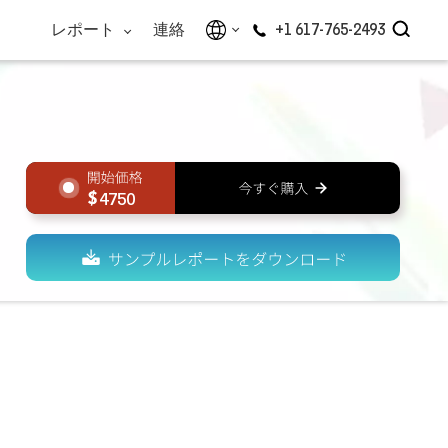
レポート
連絡
+1 617-765-2493
4750