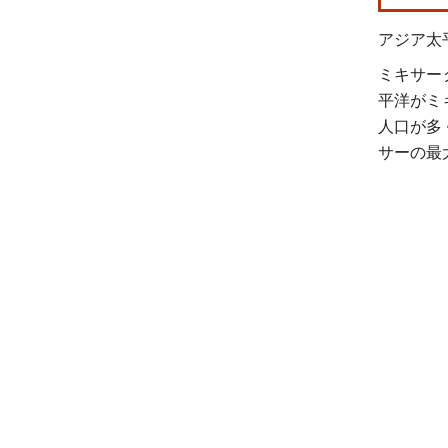
アジア太
ミキサー
平洋がミ
人口が多
サーの最