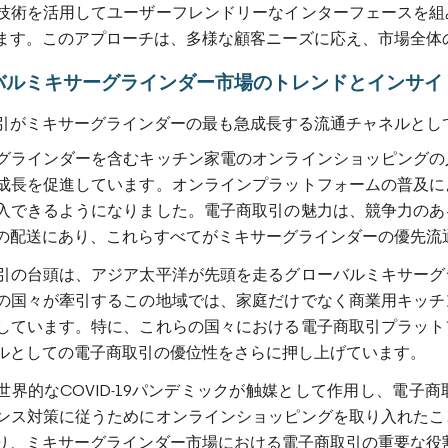
技術を活用してユーザーフレンドリーなインターフェースを組
ます。このアプローチは、多様な顧客ニーズに応え、市場全体
バルミキサーグラインダー市場のトレンドとインサイ
引がミキサーグラインダーの最も急成長する流通チャネルとし
グラインダーを含むキッチン家電のオンラインショッピングの
成長を促進しています。オンラインプラットフォームの普及に
入できるようになりました。電子商取引の魅力は、競争力のあ
の配送にあり、これらすべてがミキサーグラインダーの優先流
引の台頭は、アジア太平洋が先頭を走るグローバルミキサーグ
の国々が牽引するこの地域では、家庭だけでなく商業用キッチ
しています。特に、これらの国々における電子商取引プラット
ルとしての電子商取引の優位性をさらに押し上げています。
世界的なCOVID-19パンデミックが触媒として作用し、電
ンス対策に従うためにオンラインショッピングを取り入れたこ
り、ミキサーグラインダー市場における電子商取引の重要な役