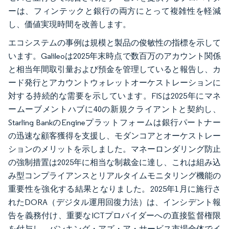
ーは、フィンテックと銀行の両方にとって複雑性を軽減
し、価値実現時間を改善します。
エコシステムの事例は規模と製品の俊敏性の指標を示して
います。Galileoは2025年末時点で数百万のアカウント関係
と相当年間取引量および預金を管理していると報告し、カ
ード発行とアカウントウォレットオーケストレーションに
対する持続的な需要を示しています。FISは2025年にマネ
ームーブメントハブに40の新規クライアントと契約し、
Starling BankのEngineプラットフォームは銀行パートナー
の迅速な顧客獲得を支援し、モダンコアとオーケストレー
ションのメリットを示しました。マネーロンダリング防止
の強制措置は2025年に相当な制裁金に達し、これは組み込
み型コンプライアンスとリアルタイムモニタリング機能の
重要性を強化する結果となりました。2025年1月に施行さ
れたDORA（デジタル運用回復力法）は、インシデント報
告を義務付け、重要なICTプロバイダーへの直接監督権限
を付与し、バンキング・アズ・ア・サービス市場全体でイ