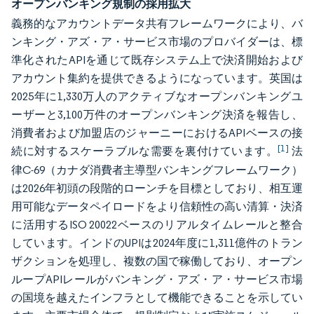
オープンバンキング規制の採用拡大
義務的なアカウントデータ共有フレームワークにより、バ
ンキング・アズ・ア・サービス市場のプロバイダーは、標
準化されたAPIを通じて既存システム上で決済開始および
アカウント集約を提供できるようになっています。英国は
2025年に1,330万人のアクティブなオープンバンキングユ
ーザーと3,100万件のオープンバンキング決済を報告し、
消費者および加盟店のジャーニーにおけるAPIベースの接
[1]
続に対するスケーラブルな需要を裏付けています。
法
律C-69（カナダ消費者主導型バンキングフレームワーク）
は2026年初頭の段階的ローンチを目標としており、相互運
用可能なデータペイロードをより信頼性の高い清算・決済
に活用するISO 20022ベースのリアルタイムレールと整合
しています。インドのUPIは2024年度に1,311億件のトラン
ザクションを処理し、複数の国で稼働しており、オープン
ループAPIレールがバンキング・アズ・ア・サービス市場
の国境を越えたインフラとして機能できることを示してい