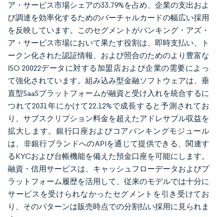
ア・サービス市場シェアの33.79%を占め、企業の支出およ
び調達を効率化するためのバーチャルカードの幅広い採用
を反映しています。このセグメントがバンキング・アズ・
ア・サービス市場において果たす役割は、即時支払い、ト
ークン化された認証情報、および照合のためのより豊富な
ISO 20022データに対する加盟店および企業の需要によっ
て強化されています。組み込み型金融ソフトウェアは、垂
直型SaaSプラットフォームが融資と受け入れを統合するに
つれて2031年にかけて22.12%で成長すると予測されてお
り、サブスクリプション料金を超えたアドレサブル収益を
拡大します。銀行口座およびコアバンキングモジュール
は、非銀行ブランドへのAPIを通じて提供できる、関連す
るKYCおよび台帳機能を備えた預金口座を可能にします。
融資・信用サービスは、キャッシュフローデータおよびプ
ラットフォーム履歴を活用して、従来のモデルでは十分に
サービスを受けられなかったセグメントを引き受けてお
り、そのパターンは販売時点での分割払い採用に見られま