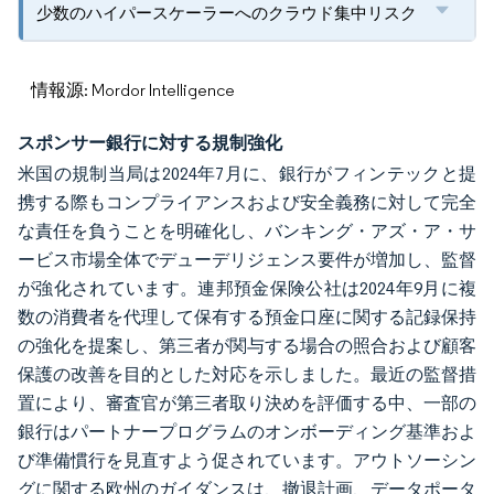
少数のハイパースケーラーへのクラウド集中リスク
情報源: Mordor Intelligence
スポンサー銀行に対する規制強化
米国の規制当局は2024年7月に、銀行がフィンテックと提
携する際もコンプライアンスおよび安全義務に対して完全
な責任を負うことを明確化し、バンキング・アズ・ア・サ
ービス市場全体でデューデリジェンス要件が増加し、監督
が強化されています。連邦預金保険公社は2024年9月に複
数の消費者を代理して保有する預金口座に関する記録保持
の強化を提案し、第三者が関与する場合の照合および顧客
保護の改善を目的とした対応を示しました。最近の監督措
置により、審査官が第三者取り決めを評価する中、一部の
銀行はパートナープログラムのオンボーディング基準およ
び準備慣行を見直すよう促されています。アウトソーシン
グに関する欧州のガイダンスは、撤退計画、データポータ