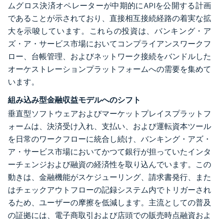
ムグロス決済オペレーターが中期的にAPIを公開する計画
であることが示されており、直接相互接続経路の着実な拡
大を示唆しています。これらの投資は、バンキング・ア
ズ・ア・サービス市場においてコンプライアンスワークフ
ロー、台帳管理、およびネットワーク接続をバンドルした
オーケストレーションプラットフォームへの需要を集めて
います。
組み込み型金融収益モデルへのシフト
垂直型ソフトウェアおよびマーケットプレイスプラットフ
ォームは、決済受け入れ、支払い、および運転資本ツール
を日常のワークフローに統合し続け、バンキング・アズ・
ア・サービス市場においてかつて銀行が担っていたインタ
ーチェンジおよび融資の経済性を取り込んでいます。この
動きは、金融機能がスケジューリング、請求書発行、また
はチェックアウトフローの記録システム内でトリガーされ
るため、ユーザーの摩擦を低減します。主流としての普及
の証拠には、電子商取引および店頭での販売時点融資およ