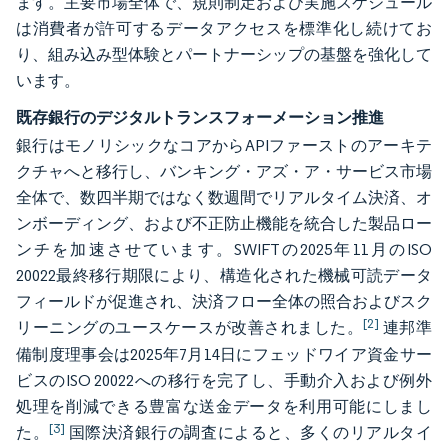
ます。主要市場全体で、規則制定および実施スケジュール
は消費者が許可するデータアクセスを標準化し続けてお
り、組み込み型体験とパートナーシップの基盤を強化して
います。
既存銀行のデジタルトランスフォーメーション推進
銀行はモノリシックなコアからAPIファーストのアーキテ
クチャへと移行し、バンキング・アズ・ア・サービス市場
全体で、数四半期ではなく数週間でリアルタイム決済、オ
ンボーディング、および不正防止機能を統合した製品ロー
ンチを加速させています。SWIFTの2025年11月のISO
20022最終移行期限により、構造化された機械可読データ
フィールドが促進され、決済フロー全体の照合およびスク
[2]
リーニングのユースケースが改善されました。
連邦準
備制度理事会は2025年7月14日にフェッドワイア資金サー
ビスのISO 20022への移行を完了し、手動介入および例外
処理を削減できる豊富な送金データを利用可能にしまし
[3]
た。
国際決済銀行の調査によると、多くのリアルタイ