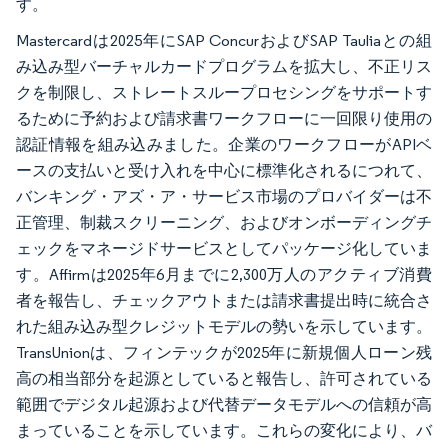
す。
Mastercardは2025年にSAP ConcurおよびSAP Tauliaとの組
み込み型バーチャルカードプログラムを拡大し、不正リス
クを制限し、ストレートスループロセシングをサポートす
るために予約および請求書ワークフローに一回限り使用の
認証情報を組み込みました。企業のワークフローがAPIベ
ースの支払いと受け入れを中心に標準化されるにつれて、
バンキング・アズ・ア・サービス市場のプロバイダーは不
正管理、制裁スクリーニング、およびオンボーディングチ
ェックをマネージドサービスとしてパッケージ化していま
す。Affirmは2025年6月までに2,300万人のアクティブ消費
者を報告し、チェックアウトまたは請求書提出時に統合さ
れた組み込み型クレジットモデルの勢いを示しています。
TransUnionは、フィンテックが2025年に新規個人ローン残
高の相当部分を起源としていると報告し、許可されている
範囲でデジタル起源および代替データモデルへの信頼が高
まっていることを示しています。これらの変化により、バ