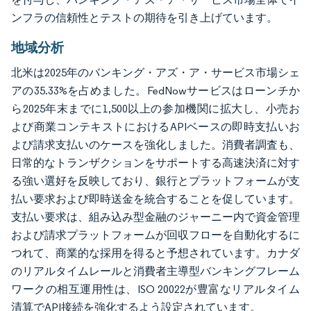
ンフラの信頼性とテストの期待を引き上げています。
地域分析
北米は2025年のバンキング・アズ・ア・サービス市場シェ
アの35.33%を占めました。FedNowサービスはローンチか
ら2025年末までに1,500以上の参加機関に拡大し、小売お
よび商業コンテキストにおけるAPIベースの即時支払いお
よび請求支払いのケースを強化しました。消費者調査も、
日常的なトランザクションをサポートする高速決済に対す
る強い選好を反映しており、銀行とプラットフォームが支
払い要求および即時送金を統合することを促しています。
支払い要求は、組み込み型金融のジャーニー内で資金管理
および請求プラットフォームが回収フローを自動化するに
つれて、商業的な採用を得ると予想されています。カナダ
のリアルタイムレールと消費者主導型バンキングフレーム
ワークの相互運用性は、ISO 20022が豊富なリアルタイム
清算でAPI接続を強化するよう設定されています。