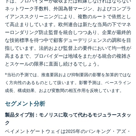
トは、プロバイダーが吸収または転嫁しなければならない
ネットワーク手数料、外国為替マージン、およびコンプラ
イアンススクリーニングにより、複数のルートで依然とし
て高止まりしています。欧州連合は新たな当局の下でマネ
ーロンダリング防止監督を統合しつつあり、企業が最終的
な技術標準を待つ中で顧客デューデリジェンスの調和を目
指しています。法的および監督上の要件において均一性が
高まるまで、プロバイダーは地域をまたがる統合の複雑さ
とスケールの限界に直面し続けるでしょう。
*当社の予測では、推進要因および抑制要因の影響を加算的ではな
く方向性のあるものとして扱います。影響予測は、ベースライン
成長、構成効果、および変数間の相互作用を反映しています。
セグメント分析
製品タイプ別：モノリスに取って代わるモジュラースタッ
ク
ペイメントゲートウェイは2025年のバンキング・アズ・