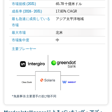
市場規模 (2031)
65.78 十億米ドル
成長率 (2026 - 2031)
17.83% CAGR
最も急速に成長している
アジア太平洋地域
市場
最大市場
北米
市場集中度
中
画像 © Mordor Intelligence。再利用にはCC BY 4.0の表示が必要です。
主要プレーヤー
*免責事項:主要選手の並び順不同