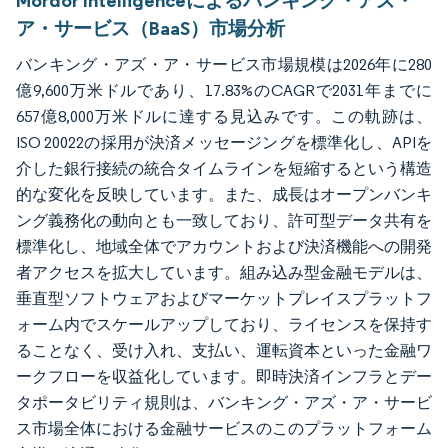
Mordor Intelligenceによるバンキング・アズ・
ア・サービス（BaaS）市場分析
バンキング・アズ・ア・サービス市場規模は2026年に280
億9,600万米ドルであり、17.83%のCAGRで2031年までに
657億8,000万米ドルに達する見込みです。この軌跡は、
ISO 20022の採用が決済メッセージングを標準化し、APIを
介した銀行接続の統合タイムラインを短縮するという構造
的な変化を反映しています。また、成長はオープンバンキ
ング義務化の動向とも一致しており、許可型データ共有を
標準化し、地域全体でアカウントおよび決済機能への開発
者アクセスを拡大しています。組み込み型金融モデルは、
垂直型ソフトウェアおよびマーケットプレイスプラットフ
ォーム内でスケールアップしており、ライセンスを保持す
ることなく、受け入れ、支払い、運転資本といった金融ワ
ークフローを収益化しています。即時決済インフラとデー
タポータビリティ規則は、バンキング・アズ・ア・サービ
ス市場全体における金融サービスのこのプラットフォーム