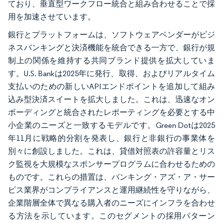
ており、垂直型ワークフロー統合と組み合わせることで採
用を加速させています。
銀行とプラットフォームは、ソフトウェアベンダーがビジ
ネスバンキングと決済機能を統合できる一方で、銀行が規
制上の関係を維持する共同ブランド提供を拡大していま
す。U.S. Bankは2025年に発行、取得、およびリアルタイム
支払いのための新しいAPIエンドポイントを追加して組み
込み型決済スイートを拡大しました。これは、迅速なオン
ボーディングと統合されたレポーティングを必要とする中
小企業のニーズと一致するモデルです。Green Dotは2025
年11月に戦略的分割を発表し、銀行と非銀行の事業体を
別々に創設しました。これは、貸借対照表の許容量とリス
ク監視を大規模なスポンサープログラムに合わせるための
ものです。これらの措置は、バンキング・アズ・ア・サー
ビス業界がコンプライアンスと運用継続性を守りながら、
企業階層全体で異なる購入者のニーズにインフラを合わせ
る方法を示しています。このセグメントの採用パターン