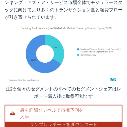
ンキング・アズ・ア・サービス市場全体でモジュラースタ
ックに向けてより多くのトランザクション量と融資フロー
が引き寄せられています。
注記: 個々のセグメントのすべてのセグメントシェアはレ
画像 © Mordor Intelligence。再利用にはCC BY 4.0の表示が必要です。
ポート購入後に取得可能です