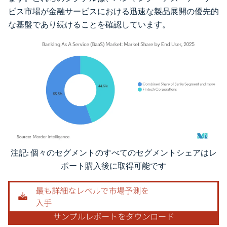
ビス市場が金融サービスにおける迅速な製品展開の優先的
な基盤であり続けることを確認しています。
注記: 個々のセグメントのすべてのセグメントシェアはレ
画像 © Mordor Intelligence。再利用にはCC BY 4.0の表示が必要です。
ポート購入後に取得可能です