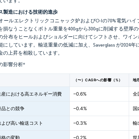
ています。
ス製造における技術的進歩
lliaのオールエレクトリックコニャック炉およびO-Iの70%電
を損なうことなくボトル重量を400gから300gに削減する壁厚の
の分布をヒールおよびショルダーに向けてシフトさせ、ワインボ
にしています。輸送重量の低減に加え、Saverglass が202
金の上昇を相殺しています。
の影響分析
*
（〜）CAGRへの影響（%）
地
生産における高エネルギー消費
–0.6%
全
替品との競争
–0.4%
国
および高い輸送コスト
–0.3%
輸
価格の変動
–0.2%
世