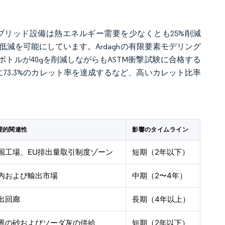
気ハイブリッド設備は熱エネルギー需要を少なくとも25%削減
低減を可能にしています。Ardaghの有限要素モデリング
トルが40gを削減しながらもASTM衝撃試験に合格する
4年に73.3%のカレット率を達成するなど、高いカレット比率
理的関連性
影響のタイムライン
国工場、EU排出量取引制度ゾーン
短期（2年以下）
内および輸出市場
中期（2〜4年）
出回廊
長期（4年以上）
界の砂およびソーダ灰の供給
短期（2年以下）