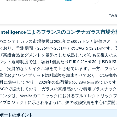
*免
r Intelligenceによるフランスのコンテナガラス市場分
コンテナガラス市場規模は2025年に600万トンと評価され、20
ており、予測期間（2026年〜2031年）のCAGRは2.21%
び高級食品セグメントを基盤とした成熟しながらも回復力のある
ット返却制度では、容器1個あたりEUR 0.20〜0.30（USD 
し、実質的なリサイクル率を向上させています。一方、フランスのEU
電化およびハイブリッド燃料試験を加速させており、CO₂強
料に集中しており、2024年の出荷量の60.28%を占めて
%のCAGRで拡大しており、ガラスの高級感および特定プラスチ
ングは、Veralliaのコニャックにおけるフルエレクトリックファ
ドプロジェクトに示されるように、炉の改修投資を中心に展開
ポートのポイント