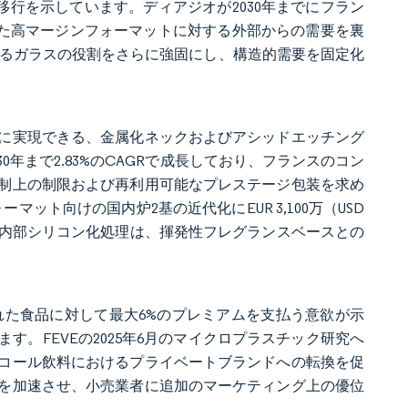
移行を示しています。ディアジオが2030年までにフラン
した高マージンフォーマットに対する外部からの需要を裏
けるガラスの役割をさらに強固にし、構造的需要を固定化
に実現できる、金属化ネックおよびアシッドエッチング
年まで2.83%のCAGRで成長しており、フランスのコン
制上の制限および再利用可能なプレステージ包装を求め
ーマット向けの国内炉2基の近代化にEUR 3,100万（USD
などの内部シリコン化処理は、揮発性フレグランスベースとの
れた食品に対して最大6%のプレミアムを支払う意欲が示
。FEVEの2025年6月のマイクロプラスチック研究へ
コール飲料におけるプライベートブランドへの転換を促
を加速させ、小売業者に追加のマーケティング上の優位