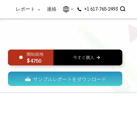
レポート
連絡
+1 617-765-2493
4750