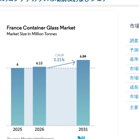
市
調査
予測
基準
市場取
市場取
成長率 
画像 © Mordor Intelligence。再利用にはCC BY 4
市場
画像 ©
主要