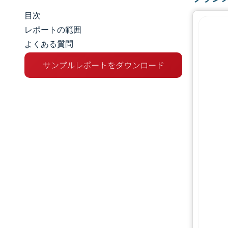
目次
市場規模とシェア
レポートの範囲
よくある質問
市場分析
トレンドとインサイト
セグメント分析
地理分析
競争環境
主要プレーヤー
業界の動向