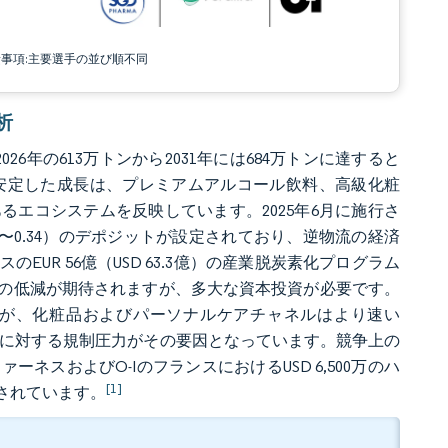
責事項:主要選手の並び順不同
析
26年の613万トンから2031年には684万トンに達すると
です。安定した成長は、プレミアムアルコール飲料、高級化粧
エコシステムを反映しています。2025年6月に施行さ
0.23〜0.34）のデポジットが設定されており、逆物流の経済
R 56億（USD 63.3億）の産業脱炭素化プログラム
度の低減が期待されますが、多大な資本投資が必要です。
いますが、化粧品およびパーソナルケアチャネルはより速い
ックに対する規制圧力がその要因となっています。競争上の
ーネスおよびO-IのフランスにおけるUSD 6,500万のハ
[1]
されています。