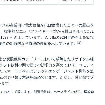
にフランスの産業向け電力価格がほぼ倍増したことへの露出を
、標準的なエンドファイヤード炉から排出されるCO₂ 1
2）引き上げています。Veralliaの2024年の売上高8.7%
[2]
場合の即時的な利益率の侵食を示しています。
および炭酸飲料カテゴリーにおいて成熟したリサイクル経
ラフト飲料の間で棚での訴求力を高めており、コモディ
たスマートラベルはデジタルエンゲージメント機能を追
ムの切り替え意欲を高めています。ただし、使い捨てプ
います。
るものとして扱います。影響予測は、ベースライン成長、構成効