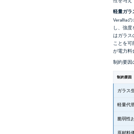
性を与え
軽量ガラ
Vera
し、強度
はガラス
ことを可能
が電力料
制約要因
制約要因
ガラス
軽量代
脆弱性
原材料