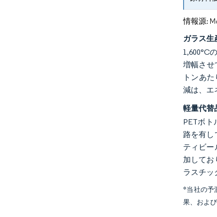
情報源: Mord
ガラス生
1,60
増幅させ
トンあたり
減は、エ
軽量代替
PETボ
路を有し
ティビー
加してお
ラスチッ
*当社の
果、およ