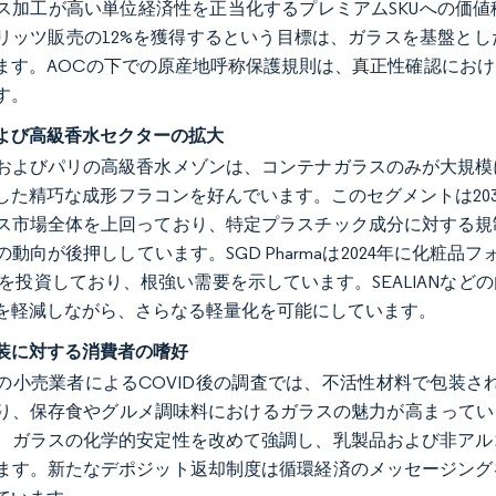
ス加工が高い単位経済性を正当化するプレミアムSKUへの価値
リッツ販売の12%を獲得するという目標は、ガラスを基盤と
ます。AOCの下での原産地呼称保護規則は、真正性確認にお
す。
よび高級香水セクターの拡大
およびパリの高級香水メゾンは、コンテナガラスのみが大規模
した精巧な成形フラコンを好んでいます。このセグメントは2030
ス市場全体を上回っており、特定プラスチック成分に対する規
動向が後押ししています。SGD Pharmaは2024年に化粧品フォ
0万）を投資しており、根強い需要を示しています。SEALIAN
を軽減しながら、さらなる軽量化を可能にしています。
装に対する消費者の嗜好
の小売業者によるCOVID後の調査では、不活性材料で包装さ
り、保存食やグルメ調味料におけるガラスの魅力が高まっています
、ガラスの化学的安定性を改めて強調し、乳製品および非アル
ます。新たなデポジット返却制度は循環経済のメッセージング